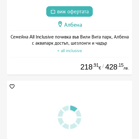
виж офертата
Албена
Семейна All Inclusive почивка във Вили Вита парк, Албена
с аквапарк достъп, шезлонги и чадър
+ all inclusive
.91
.15
218
428
/
€
лв.