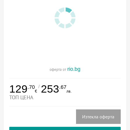
rio.bg
оферта от
129
253
/
.70
.67
€
лв.
ТОП ЦЕНА
Изтекла оферта