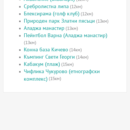
Сребролистна липа
(12км)
Блексирама (голф клуб)
(12км)
Природен парк Златни пясъци
(13км)
Аладжа манастир
(13км)
Пейнтбол Варна (Аладжа манастир)
(13км)
Конна база Кичево
(14км)
Къмпинг Свети Георги
(14км)
Кабакум (плаж)
(15км)
Чифлика Чукурово (етнографски
комплекс)
(15км)