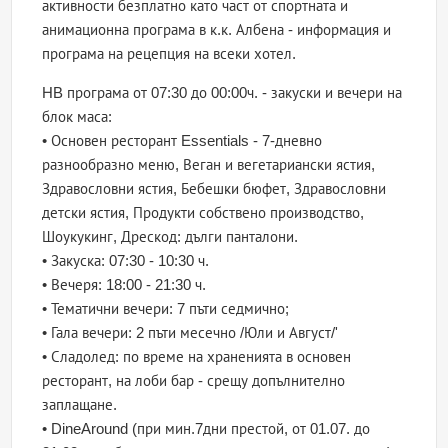
активности безплатно като част от спортната и
анимационна програма в к.к. Албена - информация и
програма на рецепция на всеки хотел.
HB програма от 07:30 до 00:00ч. - закуски и вечери на
блок маса:
• Основен ресторант Essentials - 7-дневно
разнообразно меню, Веган и вегетариански ястия,
Здравословни ястия, Бебешки бюфет, Здравословни
детски ястия, Продукти собствено производство,
Шоукукинг, Дрескод: дълги панталони.
• Закуска: 07:30 - 10:30 ч.
• Вечеря: 18:00 - 21:30 ч.
• Тематични вечери: 7 пъти седмично;
• Гала вечери: 2 пъти месечно /Юли и Август/'
• Сладолед: по време на храненията в основен
ресторант, на лоби бар - срещу допълнително
заплащане.
• DineAround (при мин.7дни престой, от 01.07. до