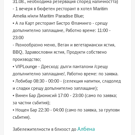
31.08., необходима резервация според наличността)
- 1 вечеря в бюфетен ресторант в хотел Maritim
Amelia и/или Maritim Paradise Blue;
• А ла Карт ресторант Бистро Фламинго - срещу
допълнително заплащане, Работно време: 11:00 -
23:00
- Разнообразно меню, Веган и вегетариански ястия,
BBQ, Здравословни ястия, Продукти собствено
производство;
• VIPLounge - Дрескод: дълги панталони /срещу
допълнително заплащане/, Работно време: по заявка.
• Лобибар 08:30 - 00:00 - (селекция напитки, сладолед
и сладки срещу допълнително заплащане);
• Винен Бар Дионисий 17:00 - 23:00 (само по заявка;
за частни събития);
• Нощен Бар 22:30 - 04:00 (само по заявка, за групови
събития).
Албена
Забележителности в близост до