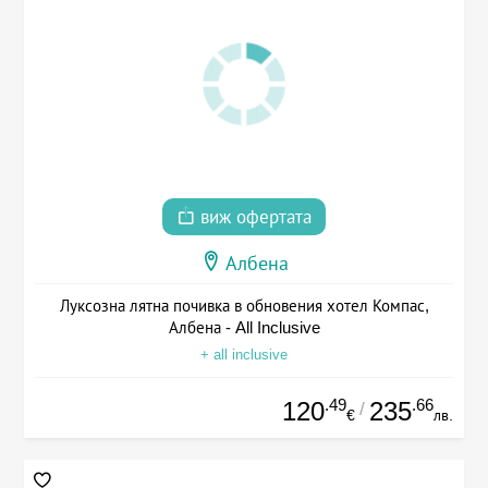
виж офертата
Албена
Луксозна лятна почивка в обновения хотел Компас,
Албена - All Inclusive
+ all inclusive
.49
.66
120
235
/
€
лв.