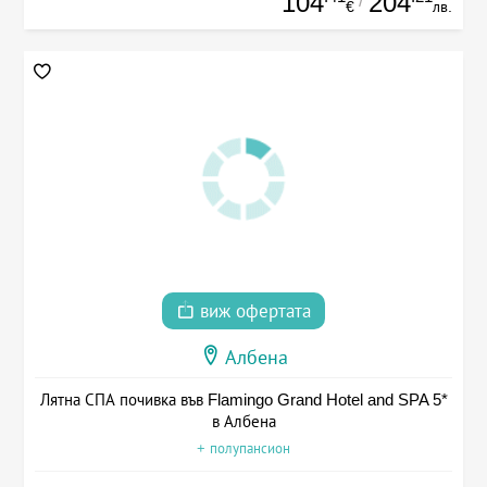
104
204
/
€
лв.
виж офертата
Албена
Лятна СПА почивка във Flamingo Grand Hotel and SPA 5*
в Албена
+ полупансион