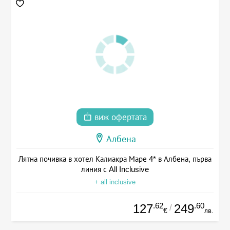
виж офертата
Албена
Лятна почивка в хотел Калиакра Маре 4* в Албена, първа
линия с All Inclusive
+ all inclusive
.62
.60
127
249
/
€
лв.