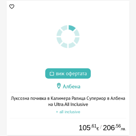
виж офертата
Албена
Луксозна почивка в Калимера Ралица Супериор в Албена
на Ultra All Inclusive
+ all inclusive
.61
.56
105
206
/
€
лв.