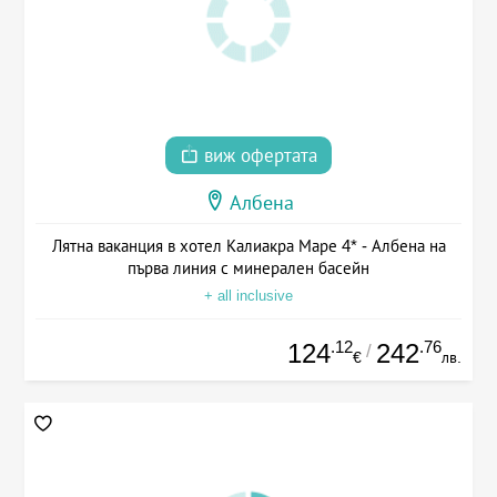
виж офертата
Албена
Лятна ваканция в хотел Калиакра Маре 4* - Албена на
първа линия с минерален басейн
+ all inclusive
.12
.76
124
242
/
€
лв.