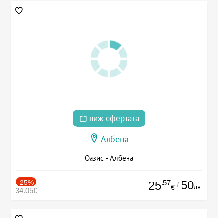
виж офертата
Албена
Оазис - Албена
-25%
.57
50
25
/
лв.
€
34.05€