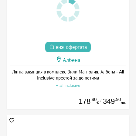
виж офертата
Албена
Лятна ваканция в комплекс Вили Магнолия, Албена - All
Inclusive престой за до петима
+ all inclusive
.90
.90
178
349
/
€
лв.