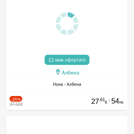
виж офертата
Албена
Нона - Албена
-25%
.61
54
27
/
лв.
€
37.02€