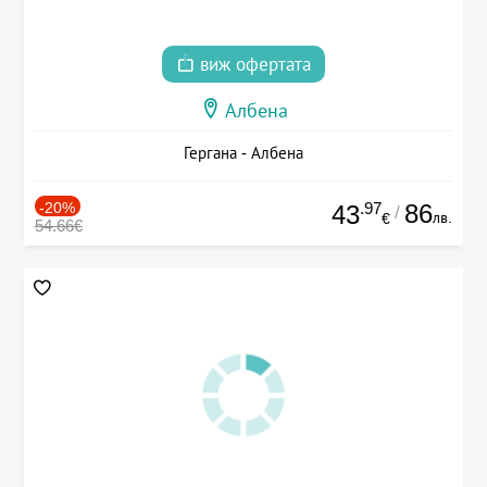
виж офертата
Албена
Гергана - Албена
-20%
.97
86
43
/
лв.
€
54.66€