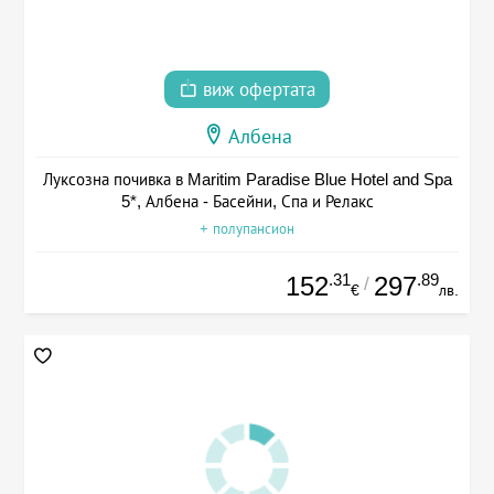
виж офертата
Албена
Луксозна почивка в Maritim Paradise Blue Hotel and Spa
5*, Албена - Басейни, Спа и Релакс
+ полупансион
.31
.89
152
297
/
€
лв.