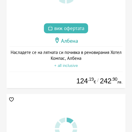
виж офертата
Албена
Насладете се на лятната си почивка в реновирания Хотел
Компас, Албена
+ all inclusive
.19
.90
124
242
/
€
лв.