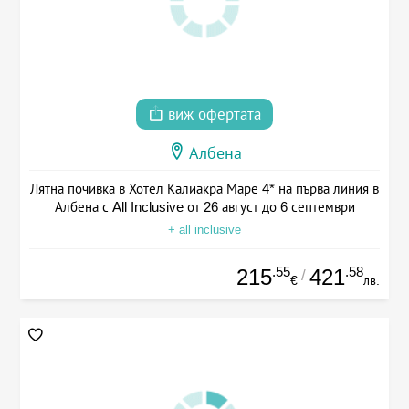
виж офертата
Албена
Лятна почивка в Хотел Калиакра Маре 4* на първа линия в
Албена с All Inclusive от 26 август до 6 септември
+ all inclusive
.55
.58
215
421
/
€
лв.