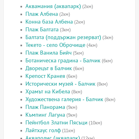
Аквамания (аквапарк)
(2км)
Плаж Албена
(2км)
Конна база Албена
(2км)
Плаж Балтата
(3км)
Балтата (поддържан резерват)
(3км)
Текето - село Оброчище
(4км)
Плаж Ванила Бийч
(5км)
Ботаническа градина - Балчик
(6км)
Дворецът в Балчик
(6км)
Крепост Кранея
(6км)
Исторически музей - Балчик
(8км)
Храмът на Кибела
(8км)
Художествена галерия - Балчик
(8км)
Плаж Панорама
(9км)
Къмпинг Лагуна
(9км)
Пейнтбол Златни Пясъци
(10км)
Лайтхаус голф
(11км)
Акваполис (аквапарк)
(12км)