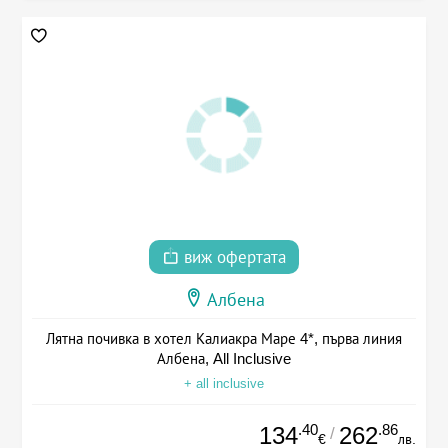
виж офертата
Албена
Лятна почивка в хотел Калиакра Маре 4*, първа линия
Албена, All Inclusive
+ all inclusive
.40
.86
134
262
/
€
лв.