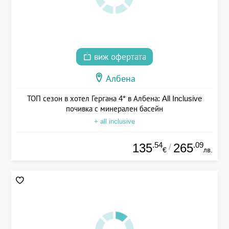
виж офертата
Албена
ТОП сезон в хотел Гергана 4* в Албена: All Inclusive
почивка с минерален басейн
+ all inclusive
.54
.09
135
265
/
€
лв.