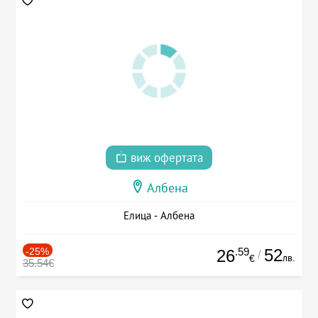
виж офертата
Албена
Елица - Албена
-25%
.59
52
26
/
лв.
€
35.54€