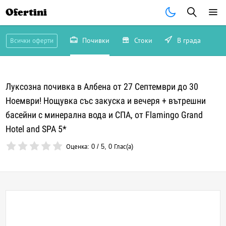
Ofertini
Почивки
Стоки
В града
Всички оферти
Луксозна почивка в Албена от 27 Септември до 30
Ноември! Нощувка със закуска и вечеря + вътрешни
басейни с минерална вода и СПА, от Flamingo Grand
Hotel and SPA 5*
Оценка:
0
/
5
,
0
Глас(а)