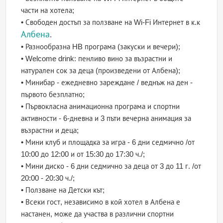
части на хотела;
• Свободен достъп за ползване на Wi-Fi Интернет в к.к
Албена
.
• Разнообразна HB програма (закуски и вечери);
• Welcome drink: пенливо вино за възрастни и
натурален сок за деца (произведени от Албена);
• Минибар - ежедневно зареждане / веднъж на ден -
първото безплатно;
• Първокласна анимационна програма и спортни
активности - 6-дневна и 3 пъти вечерна анимация за
възрастни и деца;
• Мини клуб и площадка за игра - 6 дни седмично /от
10:00 до 12:00 и от 15:30 до 17:30 ч./;
• Мини диско - 6 дни седмично за деца от 3 до 11 г. /от
20:00 - 20:30 ч./;
• Ползване на Детски кът;
• Всеки гост, независимо в кой хотел в Албена е
настанен, може да участва в различни спортни