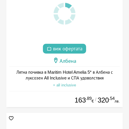
виж офертата
Албена
Лятна почивка в Maritim Hotel Amelia 5* в Албена с
луксозен All Inclusive и СПА удоволствия
+ all inclusive
.89
.54
163
320
/
€
лв.