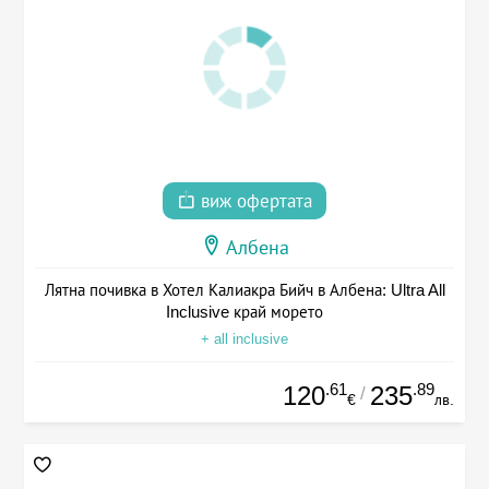
виж офертата
Албена
Лятна почивка в Хотел Калиакра Бийч в Албена: Ultra All
Inclusive край морето
+ all inclusive
.61
.89
120
235
/
€
лв.