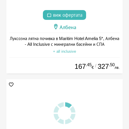
виж офертата
Албена
Луксозна лятна почивка в Maritim Hotel Amelia 5*, Албена
- All Inclusive с минерални басейни и СПА
+ all inclusive
.45
.50
167
327
/
€
лв.