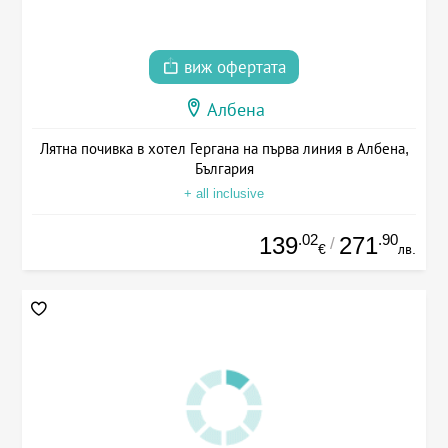
виж офертата
Албена
Лятна почивка в хотел Гергана на първа линия в Албена,
България
+ all inclusive
.02
.90
139
271
/
€
лв.