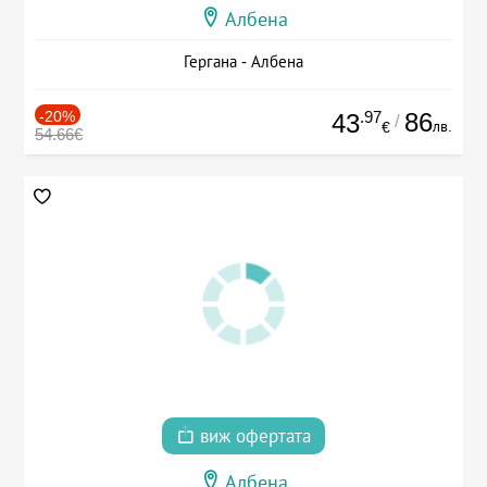
Албена
Гергана - Албена
-20%
.97
86
43
/
лв.
€
54.66€
виж офертата
Албена