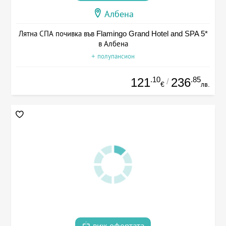
Албена
Лятна СПА почивка във Flamingo Grand Hotel and SPA 5*
в Албена
+ полупансион
.10
.85
121
236
/
€
лв.