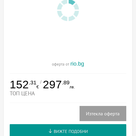
rio.bg
оферта от
152
297
/
.31
.89
€
лв.
ТОП ЦЕНА
Изтекла оферта
ВИЖТЕ ПОДОБНИ