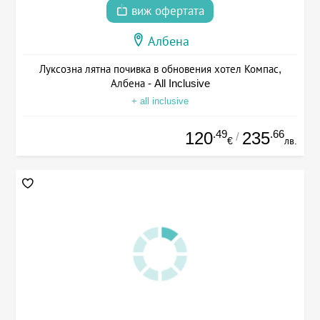
виж офертата
Албена
Луксозна лятна почивка в обновения хотел Компас,
Албена - All Inclusive
+ all inclusive
.49
.66
120
235
/
€
лв.