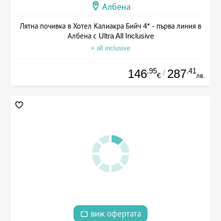
Албена
Лятна почивка в Хотел Калиакра Бийч 4* - първа линия в
Албена с Ultra All Inclusive
+ all inclusive
.95
.41
146
287
/
€
лв.
виж офертата