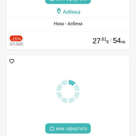
Албена
Нона - Албена
-25%
.61
54
27
/
лв.
€
37.02€
виж офертата