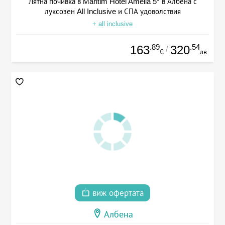
Лятна почивка в Maritim Hotel Amelia 5* в Албена с
луксозен All Inclusive и СПА удоволствия
+ all inclusive
.89
.54
163
320
/
€
лв.
виж офертата
Албена