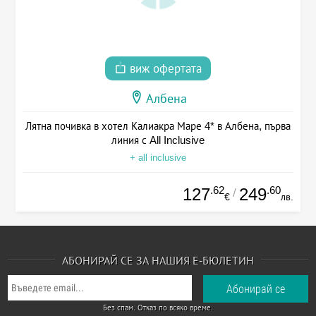
виж офертата
Албена
Лятна почивка в хотел Калиакра Маре 4* в Албена, първа
линия с All Inclusive
+ all inclusive
.62
.60
127
249
/
€
лв.
АБОНИРАЙ СЕ ЗА НАШИЯ Е-БЮЛЕТИН
Без спам. Отказ по всяко време.