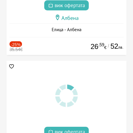
виж офертата
Албена
Елица - Албена
-25%
.59
52
26
/
лв.
€
35.54€
виж офертата