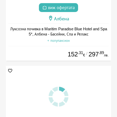
виж офертата
Албена
Луксозна почивка в Maritim Paradise Blue Hotel and Spa
5*, Албена - Басейни, Спа и Релакс
+ полупансион
.31
.89
152
297
/
€
лв.