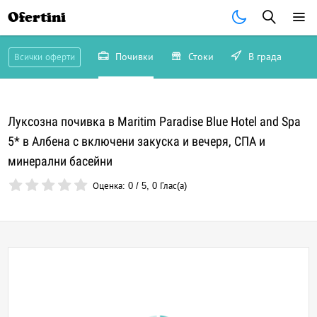
Ofertini
Почивки
Стоки
В града
Всички оферти
Луксозна почивка в Maritim Paradise Blue Hotel and Spa
5* в Албена с включени закуска и вечеря, СПА и
минерални басейни
Оценка:
0
/
5
,
0
Глас(а)