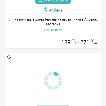
виж офертата
Албена
Лятна почивка в хотел Гергана на първа линия в Албена,
България
+ all inclusive
.02
.90
139
271
/
€
лв.