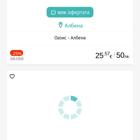
виж офертата
Албена
Оазис - Албена
-25%
.57
50
25
/
лв.
€
34.05€