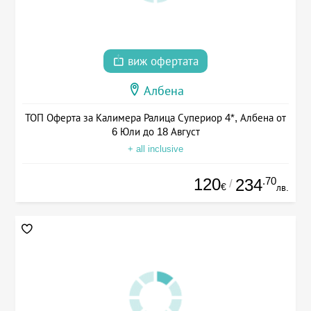
виж офертата
Албена
ТОП Оферта за Калимера Ралица Супериор 4*, Албена от
6 Юли до 18 Август
+ all inclusive
120
.70
234
/
€
лв.