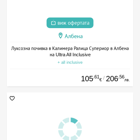
виж офертата
Албена
Луксозна почивка в Калимера Ралица Супериор в Албена
на Ultra All Inclusive
+ all inclusive
.61
.56
105
206
/
€
лв.