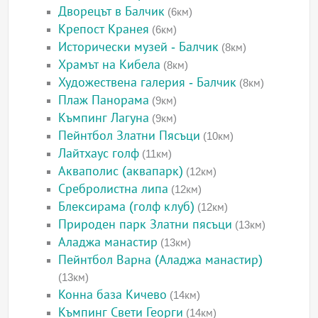
Дворецът в Балчик
(6км)
Крепост Кранея
(6км)
Исторически музей - Балчик
(8км)
Храмът на Кибела
(8км)
Художествена галерия - Балчик
(8км)
Плаж Панорама
(9км)
Къмпинг Лагуна
(9км)
Пейнтбол Златни Пясъци
(10км)
Лайтхаус голф
(11км)
Акваполис (аквапарк)
(12км)
Сребролистна липа
(12км)
Блексирама (голф клуб)
(12км)
Природен парк Златни пясъци
(13км)
Аладжа манастир
(13км)
Пейнтбол Варна (Аладжа манастир)
(13км)
Конна база Кичево
(14км)
Къмпинг Свети Георги
(14км)