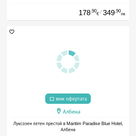
.90
.90
178
349
/
€
лв.
виж офертата
Албена
Луксозен летен престой в Maritim Paradise Blue Hotel,
Албена