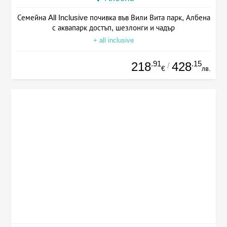
Семейна All Inclusive почивка във Вили Вита парк, Албена
с аквапарк достъп, шезлонги и чадър
+ all inclusive
.91
.15
218
428
/
€
лв.