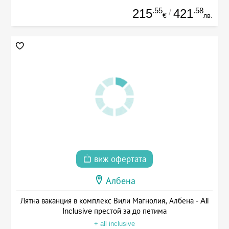
.55
.58
215
421
/
€
лв.
виж офертата
Албена
Лятна ваканция в комплекс Вили Магнолия, Албена - All
Inclusive престой за до петима
+ all inclusive