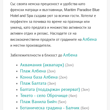
Със своята немска прецизност и удобства като
френски матраци и възглавници, Maritim Paradise Blue
Hotel and Spa създава уют за всички гости. Хотелът е
перфектен за почивка по време на празници или
уикенд, като предлага и множество активности за
активен отдих и релакс. Насладете се на
Албена
висококачествени продукти от градините на
и местни производители.
Албена
Забележителности в близост до
Аквамания (аквапарк)
(2км)
Плаж Албена
(2км)
Конна база Албена
(2км)
Плаж Балтата
(3км)
Балтата (поддържан резерват)
(3км)
Текето - село Оброчище
(4км)
Плаж Ванила Бийч
(5км)
Ботаническа градина - Балчик
(6км)