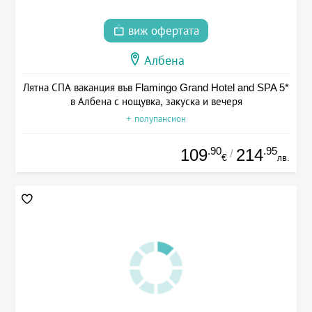
виж офертата
Албена
Лятна СПА ваканция във Flamingo Grand Hotel and SPA 5*
в Албена с нощувка, закуска и вечеря
+ полупансион
.90
.95
109
214
/
€
лв.