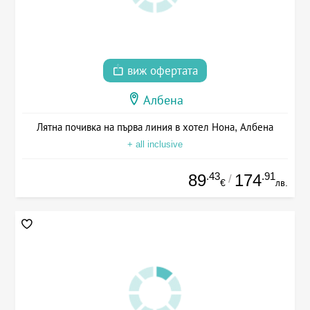
виж офертата
Албена
Лятна почивка на първа линия в хотел Нона, Албена
+ all inclusive
.43
.91
89
174
/
€
лв.