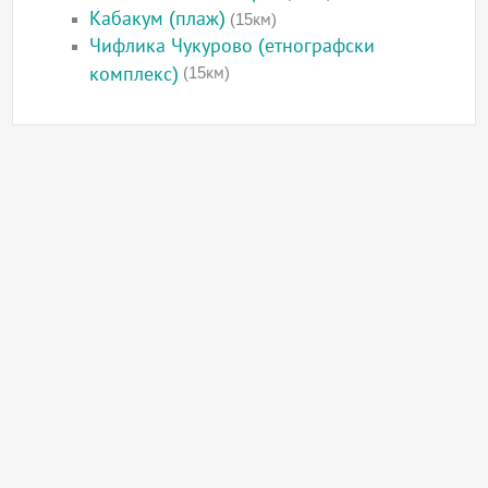
Кабакум (плаж)
(15км)
Чифлика Чукурово (етнографски
комплекс)
(15км)