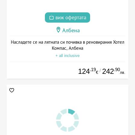
виж офертата
Албена
Насладете се на лятната си почивка в реновирания Хотел
Компас, Албена
+ all inclusive
.19
.90
124
242
/
€
лв.