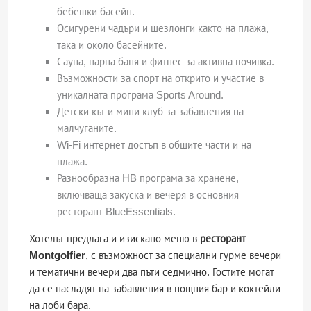
бебешки басейн.
Осигурени чадъри и шезлонги както на плажа,
така и около басейните.
Сауна, парна баня и фитнес за активна почивка.
Възможности за спорт на открито и участие в
уникалната програма Sports Around.
Детски кът и мини клуб за забавления на
малчуганите.
Wi-Fi интернет достъп в общите части и на
плажа.
Разнообразна HB програма за хранене,
включваща закуска и вечеря в основния
ресторант BlueEssentials.
Хотелът предлага и изискано меню в
ресторант
Montgolfier
, с възможност за специални гурме вечери
и тематични вечери два пъти седмично. Гостите могат
да се насладят на забавления в нощния бар и коктейли
на лоби бара.