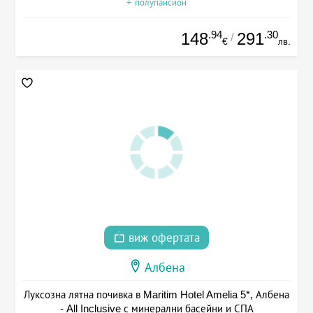
+ полупансион
.94
.30
148
291
/
€
лв.
виж офертата
Албена
Луксозна лятна почивка в Maritim Hotel Amelia 5*, Албена
- All Inclusive с минерални басейни и СПА