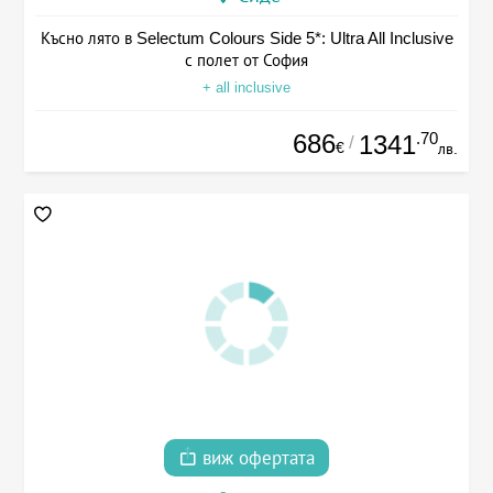
Късно лято в Selectum Colours Side 5*: Ultra All Inclusive
с полет от София
+ all inclusive
686
.70
1341
/
€
лв.
виж офертата