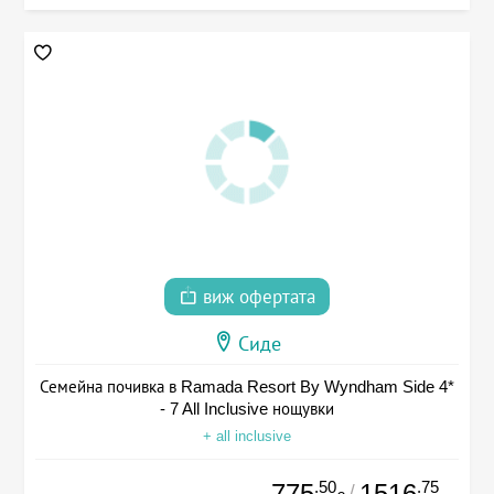
виж офертата
Сиде
Семейна почивка в Ramada Resort By Wyndham Side 4*
- 7 All Inclusive нощувки
+ all inclusive
.50
.75
775
1516
/