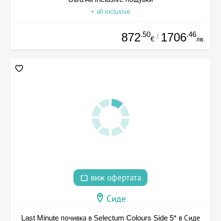
+ all inclusive
.50
.46
872
1706
/
€
лв.
виж офертата
Сиде
Last Minute почивка в Selectum Colours Side 5* в Сиде