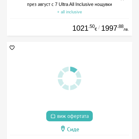
през август с 7 Ultra All Inclusive нощувки
+ all inclusive
.50
.88
1021
1997
/
€
лв.
виж офертата
Сиде