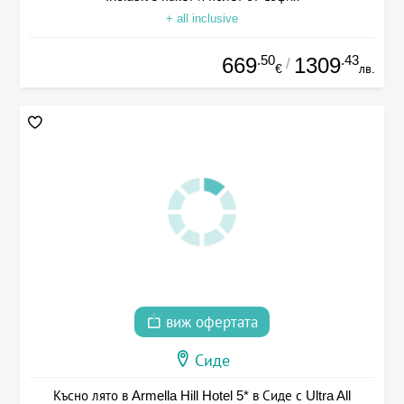
+ all inclusive
.50
.43
669
1309
/
€
лв.
виж офертата
Сиде
Късно лято в Armella Hill Hotel 5* в Сиде с Ultra All