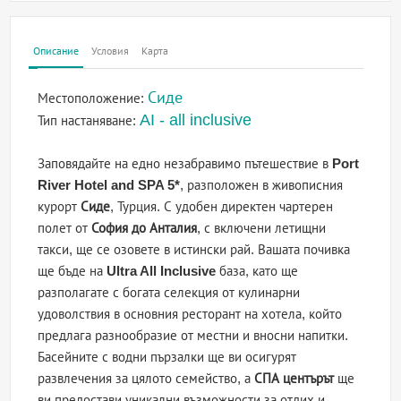
Описание
Условия
Карта
Сиде
Местоположение:
AI - all inclusive
Тип настаняване:
Заповядайте на едно незабравимо пътешествие в
Port
River Hotel and SPA 5*
, разположен в живописния
курорт
Сиде
, Турция. С удобен директен чартерен
полет от
София до Анталия
, с включени летищни
такси, ще се озовете в истински рай. Вашата почивка
ще бъде на
Ultra All Inclusive
база, като ще
разполагате с богата селекция от кулинарни
удоволствия в основния ресторант на хотела, който
предлага разнообразие от местни и вносни напитки.
Басейните с водни пързалки ще ви осигурят
развлечения за цялото семейство, а
СПА центърът
ще
ви предостави уникални възможности за отдих и