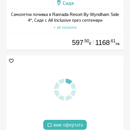
Сиде
Самолетна почивка в Ramada Resort By Wyndham Side
4*, Сиде с All Inclusive през септември
+ all inclusive
.50
.61
597
1168
/
€
лв.
виж офертата