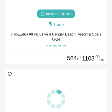
виж офертата
Сиде
7 нощувки All Inclusive в Cenger Beach Resort & Spa в
Сиде
+ all inclusive
564
.09
1103
/
€
лв.