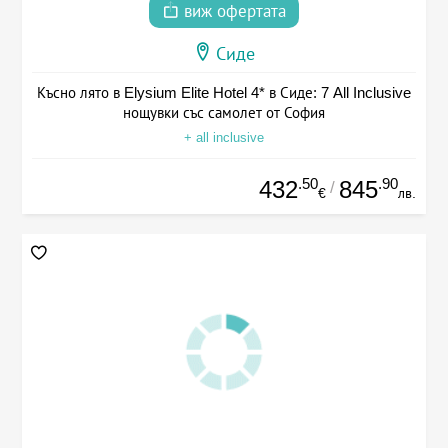
виж офертата
Сиде
Късно лято в Elysium Elite Hotel 4* в Сиде: 7 All Inclusive
нощувки със самолет от София
+ all inclusive
.50
.90
432
845
/
€
лв.