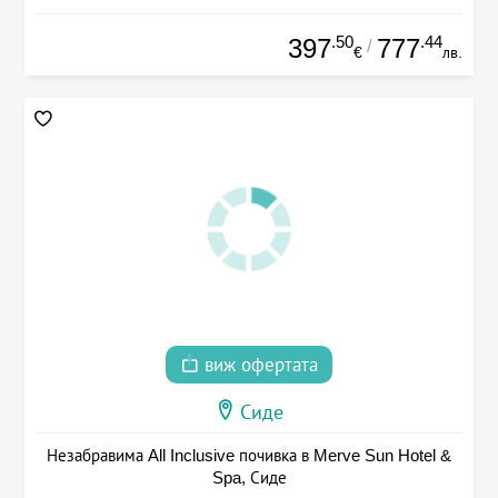
.50
.44
397
777
/
€
лв.
виж офертата
Сиде
Незабравима All Inclusive почивка в Merve Sun Hotel &
Spa, Сиде