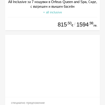
All Inclusive за 7 нощувки в Orfeus Queen and Spa, Сиде,
с вътрешен и външен басейн
+ all inclusive
.50
.98
815
1594
/
€
лв.
специално предложение