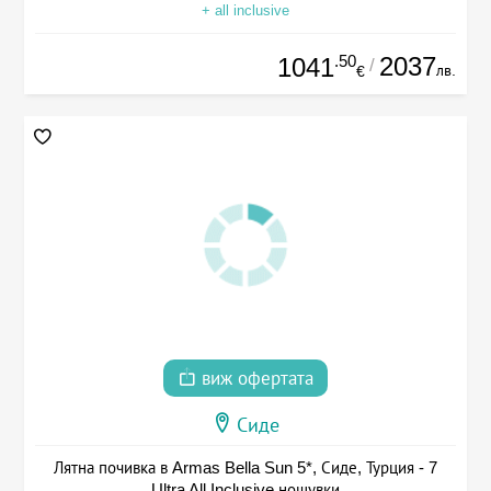
+ all inclusive
.50
2037
1041
/
лв.
€
виж офертата
Сиде
Лятна почивка в Armas Bella Sun 5*, Сиде, Турция - 7
Ultra All Inclusive нощувки