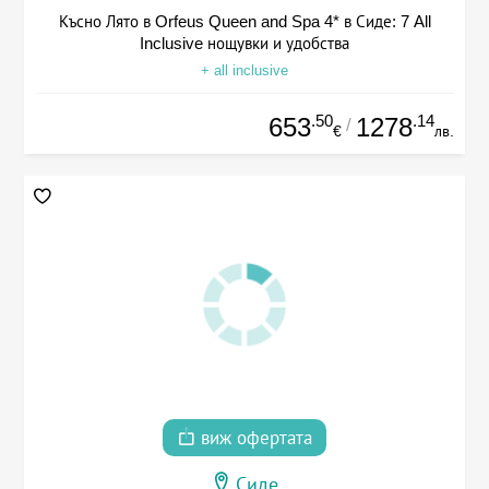
Късно Лято в Orfeus Queen and Spa 4* в Сиде: 7 All
Inclusive нощувки и удобства
+ all inclusive
.50
.14
653
1278
/
€
лв.
виж офертата
Сиде