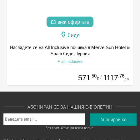
виж офертата
Сиде
Насладете се на All Inclusive почивка в Merve Sun Hotel &
Spa в Сиде, Турция
+ all inclusive
.50
.76
571
1117
/
€
лв.
АБОНИРАЙ СЕ ЗА НАШИЯ Е-БЮЛЕТИН
Без спам. Отказ по всяко време.