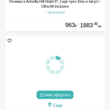
Почивка в Armella Hill Hotel 5*, Сиде през Юли и Август -
Ultra All Inclusive
+ all inclusive
963
.46
1883
/
€
лв.
виж офертата
Сиде