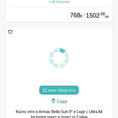
+ all inclusive
768
.08
1502
/
€
лв.
виж офертата
Сиде
Късно лято в Armas Bella Sun 5* в Сиде с Ultra All
Inclusive пакет и полет от София