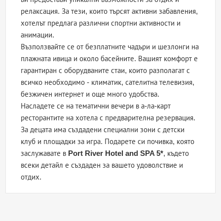
релаксация. За тези, които търсят активни забавления,
хотелът предлага различни спортни активности и
анимации.
Възползвайте се от безплатните чадъри и шезлонги на
плажната ивица и около басейните. Вашият комфорт е
гарантиран с оборудваните стаи, които разполагат с
всичко необходимо - климатик, сателитна телевизия,
безжичен интернет и още много удобства.
Насладете се на тематични вечери в а-ла-карт
ресторантите на хотела с предварителна резервация.
За децата има създадени специални зони с детски
клуб и площадки за игра. Подарете си почивка, която
заслужавате в
Port River Hotel and SPA 5*
, където
всеки детайл е създаден за вашето удоволствие и
отдих.