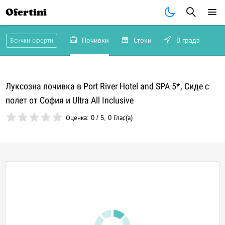
Ofertini
Почивки
Стоки
В града
Всички оферти
Луксозна почивка в Port River Hotel and SPA 5*, Сиде с
полет от София и Ultra All Inclusive
Оценка:
0
/
5
,
0
Глас(а)