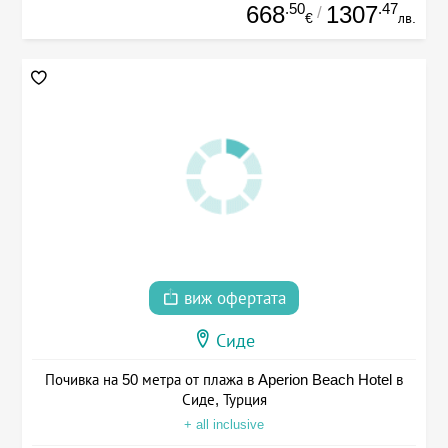
.50
.47
668
1307
/
€
лв.
виж офертата
Сиде
Почивка на 50 метра от плажа в Aperion Beach Hotel в
Сиде, Турция
+ all inclusive