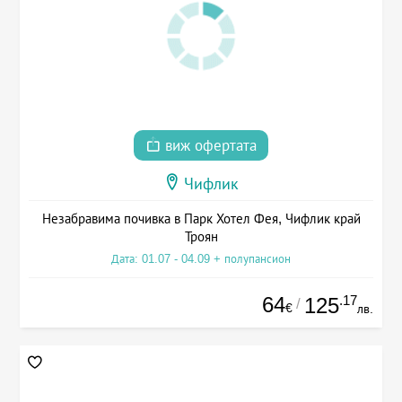
виж офертата
Чифлик
Незабравима почивка в Парк Хотел Фея, Чифлик край
Троян
Дата: 01.07 - 04.09 + полупансион
64
.17
125
/
€
лв.