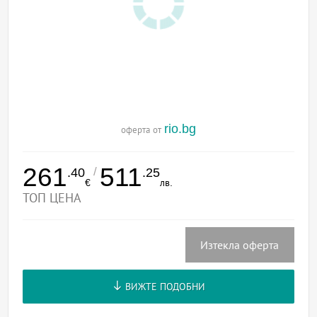
rio.bg
оферта от
261
511
/
.40
.25
€
лв.
ТОП ЦЕНА
Изтекла оферта
ВИЖТЕ ПОДОБНИ