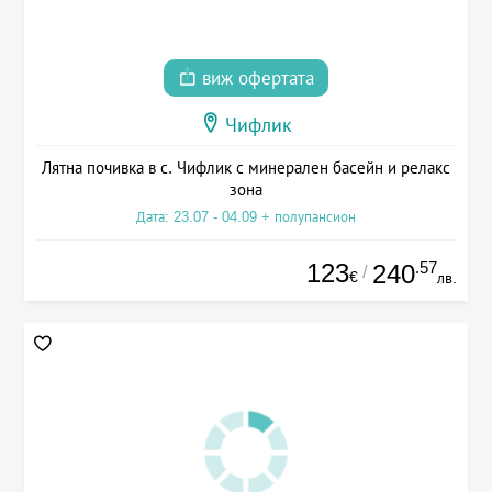
виж офертата
Чифлик
Лятна почивка в с. Чифлик с минерален басейн и релакс
зона
Дата: 23.07 - 04.09 + полупансион
123
.57
240
/
€
лв.