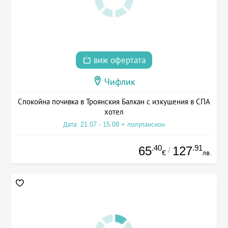
виж офертата
Чифлик
Спокойна почивка в Троянския Балкан с изкушения в СПА
хотел
Дата: 21.07 - 15.09 + полупансион
.40
.91
65
127
/
€
лв.