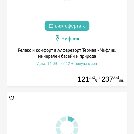
виж офертата
Чифлик
Релакс и комфорт в Алфарезорт Термал - Чифлик,
минерален басейн и природа
Дата: 14.09 - 22.12 + полупансион
.50
.63
121
237
/
€
лв.