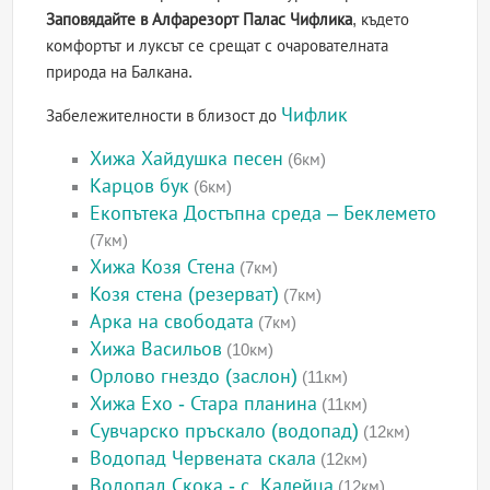
Заповядайте в Алфарезорт Палас Чифлика
, където
комфортът и луксът се срещат с очарователната
природа на Балкана.
Чифлик
Забележителности в близост до
Хижа Хайдушка песен
(6км)
Карцов бук
(6км)
Екопътека Достъпна среда – Беклемето
(7км)
Хижа Козя Стена
(7км)
Козя стена (резерват)
(7км)
Арка на свободата
(7км)
Хижа Васильов
(10км)
Орлово гнездо (заслон)
(11км)
Хижа Ехо - Стара планина
(11км)
Сувчарско пръскало (водопад)
(12км)
Водопад Червената скала
(12км)
Водопад Скока - с. Калейца
(12км)