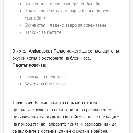
Външен и вътрешен минерален басейн
Релакс зона със сауни, парна баня и билкова
парна баня
Солна стая и ледено ведро за освежаване
Паркинг за гостите
В хотел
Алфарезорт Палас
можете да се насладите на
вкусни ястия в ресторанта на блок маса.
Пакетът включва:
Закуска на блок маса
Вечеря на блок маса
Троянският Балкан, където се намира хотелът,
предлага множество възможности за развлечение и
приключения на открито. Опитайте се да се насладите
на природата, да направите приятни разходки или да
се включите в организирани екскурзии в района.