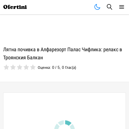
Почивки
Стоки
В града
Всички оферти
Ofertini
Лятна почивка в Алфарезорт Палас Чифлика: релакс в
Троянския Балкан
Оценка:
0
/
5
,
0
Глас(а)