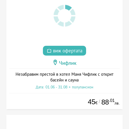
виж офертата
Чифлик
Незабравим престой в хотел Маня Чифлик с открит
басейн и сауна
Дата: 01.06 - 31.08 + полупансион
45
.01
88
/
€
лв.