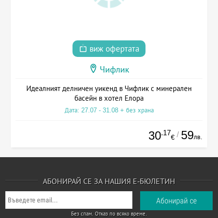
виж офертата
Чифлик
Идеалният делничен уикенд в Чифлик с минерален
басейн в хотел Елора
Дата: 27.07 - 31.08 + без храна
.17
59
30
/
лв.
€
АБОНИРАЙ СЕ ЗА НАШИЯ Е-БЮЛЕТИН
Без спам. Отказ по всяко време.