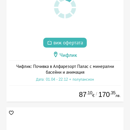
виж офертата
Чифлик
Чифлик: Почивка в Алфарезорт Палас с минерални
басейни и анимация
Дата: 01.04 - 22.12 + полупансион
.10
.35
87
170
/
€
лв.