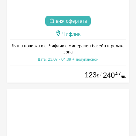
виж офертата
Чифлик
Лятна почивка в с. Чифлик с минерален басейн и релакс
зона
Дата: 23.07 - 04.09 + полупансион
123
.57
240
/
€
лв.