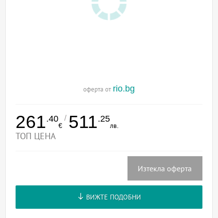
rio.bg
оферта от
261
511
/
.40
.25
€
лв.
ТОП ЦЕНА
Изтекла оферта
ВИЖТЕ ПОДОБНИ