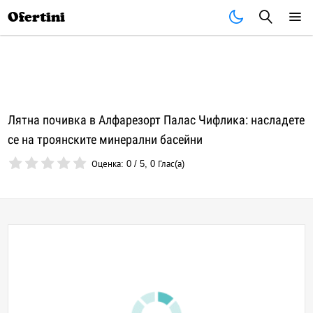
Почивки
Стоки
В града
Всички оферти
Ofertini
Лятна почивка в Алфарезорт Палас Чифлика: насладете
се на троянските минерални басейни
Оценка:
0
/
5
,
0
Глас(а)