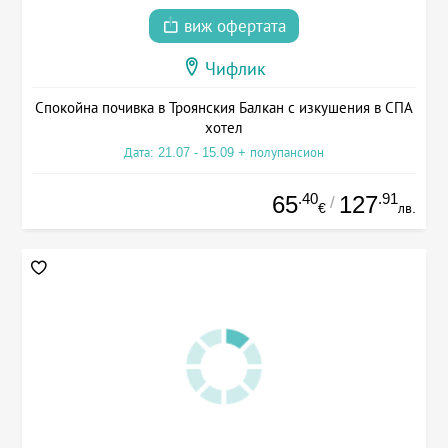
виж офертата
Чифлик
Спокойна почивка в Троянския Балкан с изкушения в СПА
хотел
Дата: 21.07 - 15.09 + полупансион
.40
.91
65
127
/
€
лв.