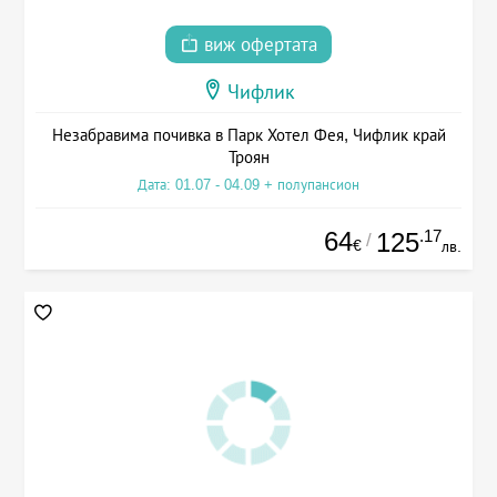
виж офертата
Чифлик
Незабравима почивка в Парк Хотел Фея, Чифлик край
Троян
Дата: 01.07 - 04.09 + полупансион
64
.17
125
/
€
лв.