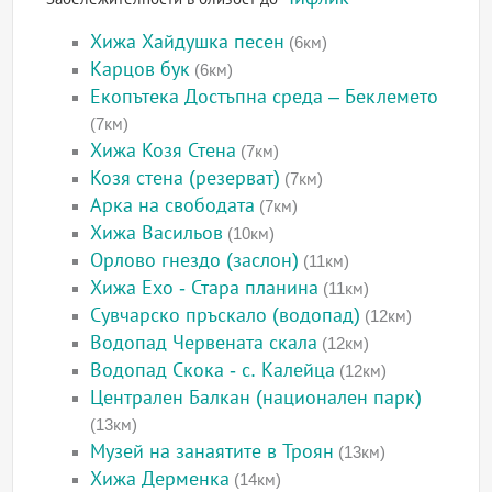
Хижа Хайдушка песен
(6км)
Карцов бук
(6км)
Екопътека Достъпна среда – Беклемето
(7км)
Хижа Козя Стена
(7км)
Козя стена (резерват)
(7км)
Арка на свободата
(7км)
Хижа Васильов
(10км)
Орлово гнездо (заслон)
(11км)
Хижа Ехо - Стара планина
(11км)
Сувчарско пръскало (водопад)
(12км)
Водопад Червената скала
(12км)
Водопад Скока - с. Калейца
(12км)
Централен Балкан (национален парк)
(13км)
Музей на занаятите в Троян
(13км)
Хижа Дерменка
(14км)