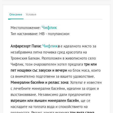
Описание
Условия
Чифлик
Местоположение:
Тип настаняване:
HB - полупансион
Чифлик
Алфарезорт Палас
а
е идеалното място за
незабравима лятна почивка сред красотата на
Троянския Балкан. Разположен в живописното село
Чифлик, този очарователен хотел предлага
три или
пет нощувки със закуски и вечери
на блок маса, които
са внимателно подготвени за вашето удоволствие.
Минерални басейни и релакс зона
: Хотелът е известен
с лечебните минерални басейни, идеални за отдих и
възстановяване. Независимо дали предпочитате
вътрешен или външен минерален басейн
, ще се
насладите на топлата вода и спокойствието на
околността. Релакс зоната включва
три вида сауна,