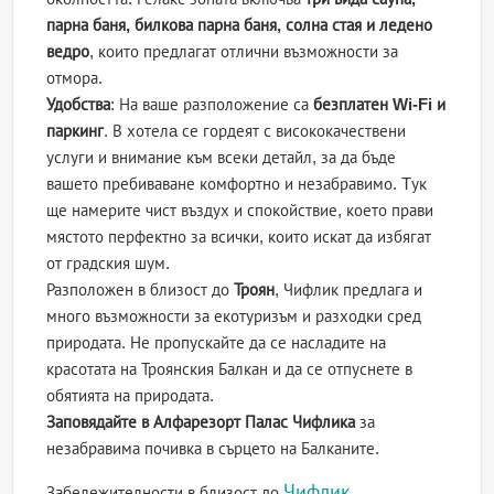
парна баня, билкова парна баня, солна стая и ледено
ведро
, които предлагат отлични възможности за
отмора.
Удобства
: На ваше разположение са
безплатен Wi-Fi и
паркинг
. В хотелa се гордеят с висококачествени
услуги и внимание към всеки детайл, за да бъде
вашето пребиваване комфортно и незабравимо. Tук
ще намерите чист въздух и спокойствие, което прави
мястото перфектно за всички, които искат да избягат
от градския шум.
Разположен в близост до
Троян
, Чифлик предлага и
много възможности за екотуризъм и разходки сред
природата. Не пропускайте да се насладите на
красотата на Троянския Балкан и да се отпуснете в
обятията на природата.
Заповядайте в Алфарезорт Палас Чифлика
за
незабравима почивка в сърцето на Балканите.
Чифлик
Забележителности в близост до