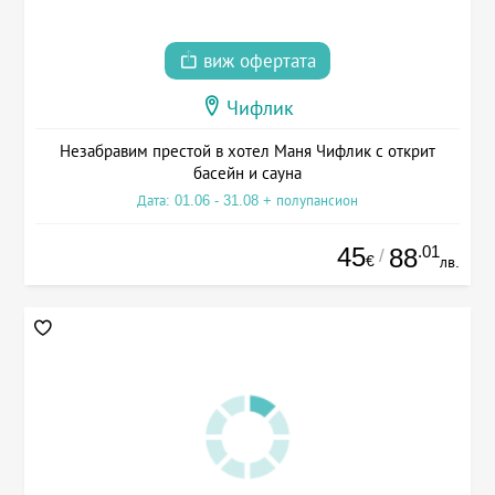
виж офертата
Чифлик
Незабравим престой в хотел Маня Чифлик с открит
басейн и сауна
Дата: 01.06 - 31.08 + полупансион
45
.01
88
/
€
лв.