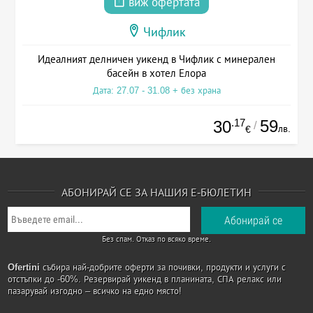
виж офертата
Чифлик
Идеалният делничен уикенд в Чифлик с минерален
басейн в хотел Елора
Дата: 27.07 - 31.08 + без храна
.17
59
30
/
лв.
€
АБОНИРАЙ СЕ ЗА НАШИЯ Е-БЮЛЕТИН
Без спам. Отказ по всяко време.
Ofertini
събира най-добрите оферти за почивки, продукти и услуги с
отстъпки до -60%. Резервирай уикенд в планината, СПА релакс или
пазарувай изгодно – всичко на едно място!