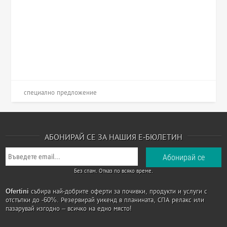
специално предложение
АБОНИРАЙ СЕ ЗА НАШИЯ Е-БЮЛЕТИН
Без спам. Отказ по всяко време.
Ofertini
събира най-добрите оферти за почивки, продукти и услуги с
отстъпки до -60%. Резервирай уикенд в планината, СПА релакс или
пазарувай изгодно – всичко на едно място!