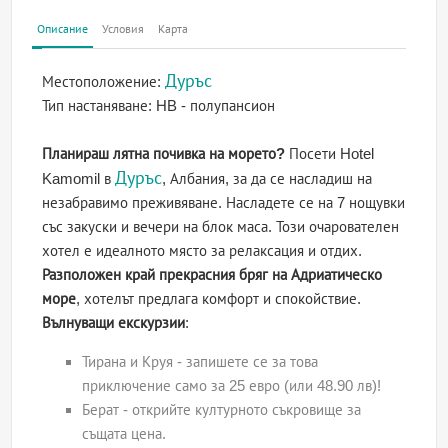
Описание
Условия
Карта
Дуръс
Местоположение:
Тип настаняване:
HB - полупансион
Планираш лятна почивка на морето?
Посети Hotel
Дуръс
Kamomil в
, Албания, за да се насладиш на
незабравимо преживяване. Насладете се на 7 нощувки
със закуски и вечери на блок маса. Този очарователен
хотел е идеалното място за релаксация и отдих.
Разположен край прекрасния бряг на Адриатическо
море
, хотелът предлага комфорт и спокойствие.
Вълнуващи екскурзии
:
Тирана и Круя - запишете се за това
приключение само за 25 евро (или 48.90 лв)!
Берат - открийте културното съкровище за
същата цена.