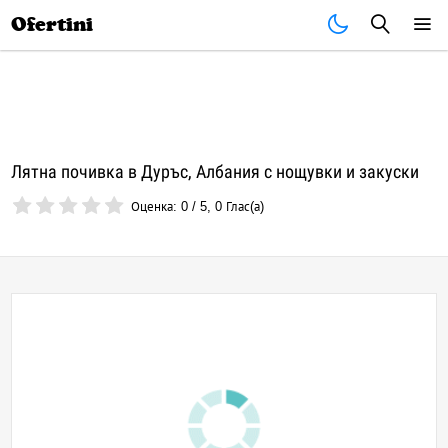
Почивки
Стоки
В града
Всички оферти
Ofertini
Лятна почивка в Дуръс, Албания с нощувки и закуски
Оценка:
0
/
5
,
0
Глас(а)