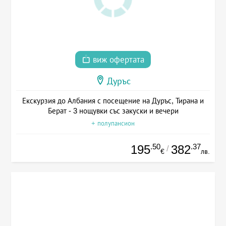
виж офертата
Дуръс
Екскурзия до Албания с посещение на Дуръс, Тирана и
Берат - 3 нощувки със закуски и вечери
+ полупансион
.50
.37
195
382
/
€
лв.