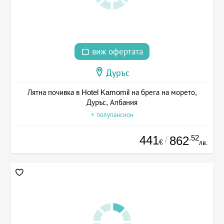
виж офертата
Дуръс
Лятна почивка в Hotel Kamomil на брега на морето,
Дуръс, Албания
+ полупансион
441
.52
862
/
€
лв.