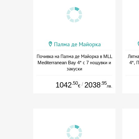
Палма де Майорка
Почивка на Палма де Майорка в MLL
Лятна
Mediterranean Bay 4* с 7 нощувки и
4*, 
закуски
+ полупансион
.50
.95
1042
2038
/
€
лв.