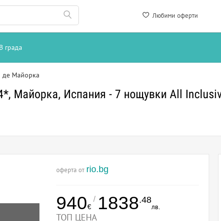
Любими оферти
В града
 де Майорка
4*, Майорка, Испания - 7 нощувки All Inclusi
rio.bg
оферта от
940
1838
/
.48
€
лв.
ТОП ЦЕНА