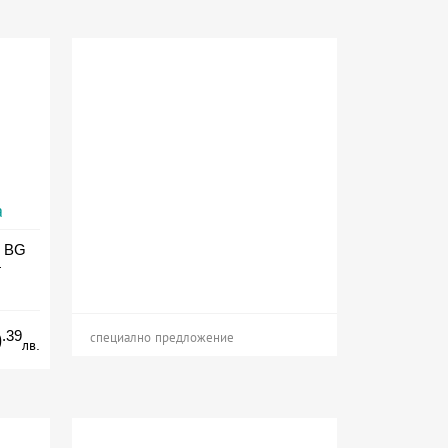
а
л BG
т
.39
9
специално предложение
лв.