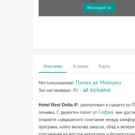
Абонирай се
Описание
Условия
Карта
Палма де Майорка
Местоположение:
AI - all inclusive
Тип настаняване:
Hotel Best Delta 4*
, разположен в сърцето на П
София
почивка. С директен полет от
, вие дост
откриете съвършеното съчетание между комфорт 
програма, която включва закуска, обяд и вечер
консумация на местни алкохолни и безалкохолн