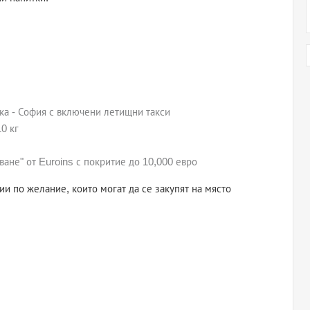
ка - София с включени летищни такси
0 кг
ане" от Euroins с покритие до 10,000 евро
и по желание, които могат да се закупят на място