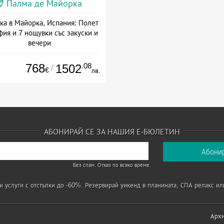
Палма де Майорка
ка в Майорка, Испания: Полет
фия и 7 нощувки със закуски и
вечери
а: 05.09 - 01.11 + полупансион
768
.08
1502
/
€
лв.
АБОНИРАЙ СЕ ЗА НАШИЯ Е-БЮЛЕТИН
Без спам. Отказ по всяко време.
 услуги с отстъпки до -60%. Резервирай уикенд в планината, СПА релакс ил
Арх