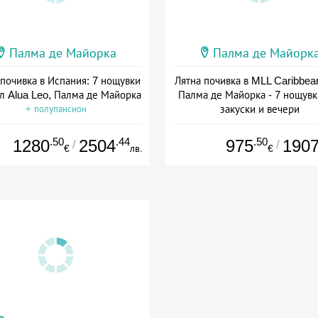
Палма де Майорка
Палма де Майорк
 почивка в Испания: 7 нощувки
Лятна почивка в MLL Caribbea
ел Alua Leo, Палма де Майорка
Палма де Майорка - 7 нощувк
закуски и вечери
+ полупансион
+ полупансион
.50
.44
.50
1280
2504
975
190
/
/
€
лв.
€