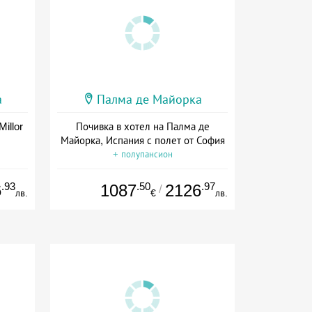
а
Палма де Майорка
illor
Почивка в хотел на Палма де
Майорка, Испания с полет от София
+ полупансион
.93
.50
.97
6
1087
2126
/
лв.
€
лв.