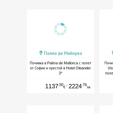
Палма де Майорка
Почивка в Palma de Mallorca с полет
Почи
от София и престой в Hotel Oleander
Vis
3*
поле
+ полупансион
.50
.76
1137
2224
/
€
лв.