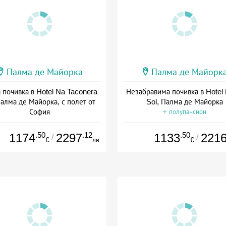
Палма де Майорка
Палма де Майорк
 почивка в Hotel Na Taconera
Незабравима почивка в Hotel M
Палма де Майорка, с полет от
Sol, Палма де Майорка
София
+ полупансион
+ полупансион
.50
.12
.50
1174
2297
1133
221
/
/
€
лв.
€