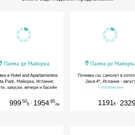
Палма де Майорка
Палма де Майорк
вка в Hotel and Apartamentos
Почивка със самолет в хоте
ta Park, Майорка, Испания:
Java 4*, Испания - авгус
ти, закуски, вечери и басейн
+ полупансион
+ полупансион
.50
.85
1191
999
1954
232
/
/
€
€
лв.