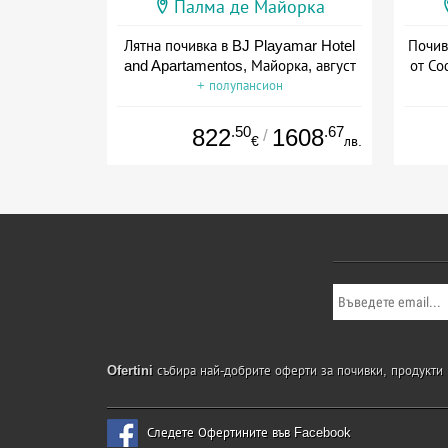
Палма де Майорка
Лятна почивка в BJ Playamar Hotel
Почив
and Apartamentos, Майорка, август
от Со
+ полупансион
Дат
.50
.67
822
1608
/
€
лв.
Ofertini
събира най-добрите оферти за почивки, продукти и
Следете Офертините във Facebook