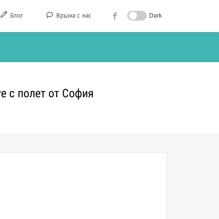
Блог
Връзка с нас
Dark
ve с полет от София