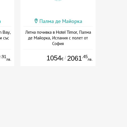
а
Палма де Майорка
n Bay,
Лятна почивка в Hotel Timor, Палма
и със
де Майорка, Испания с полет от
София
+ полупансион
.91
1054
.45
7
2061
/
€
лв.
лв.