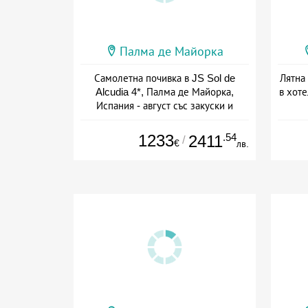
Палма де Майорка
Самолетна почивка в JS Sol de
Лятна
Alcudia 4*, Палма де Майорка,
в хот
Испания - август със закуски и
вечери
+ полупансион
1233
.54
2411
/
€
лв.