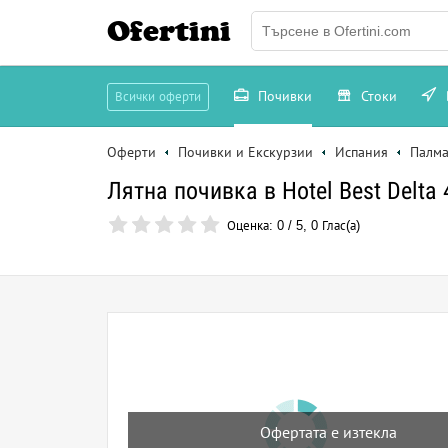
Ofertini
Почивки
Стоки
Всички оферти
Оферти
Почивки и Екскурзии
Испания
Палма
Лятна почивка в Hotel Best Delta 
Оценка:
0
/
5
,
0
Глас(а)
Офертата е изтекла