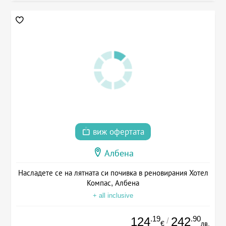
виж офертата
Албена
Насладете се на лятната си почивка в реновирания Хотел
Компас, Албена
+ all inclusive
.19
.90
124
242
/
€
лв.