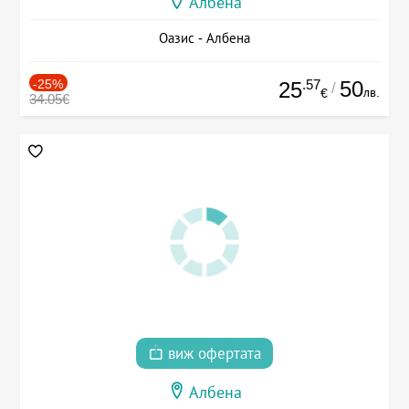
Албена
Оазис - Албена
-25%
.57
50
25
/
лв.
€
34.05€
виж офертата
Албена