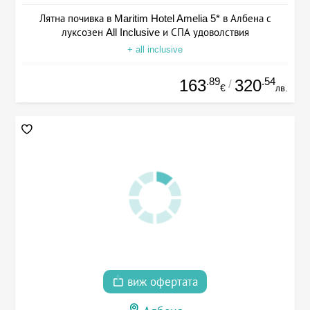
Лятна почивка в Maritim Hotel Amelia 5* в Албена с
луксозен All Inclusive и СПА удоволствия
+ all inclusive
.89
.54
163
320
/
€
лв.
виж офертата