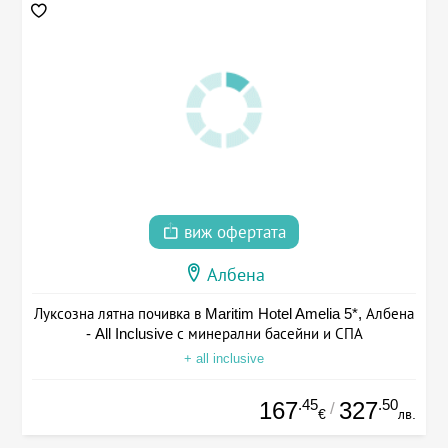
виж офертата
Албена
Луксозна лятна почивка в Maritim Hotel Amelia 5*, Албена
- All Inclusive с минерални басейни и СПА
+ all inclusive
.45
.50
167
327
/
€
лв.