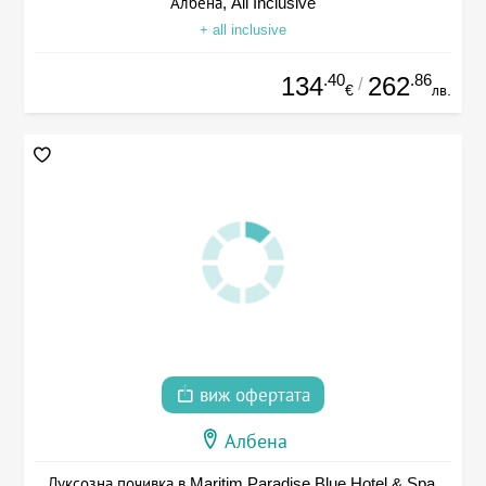
Албена, All Inclusive
+ all inclusive
.40
.86
134
262
/
€
лв.
виж офертата
Албена
Луксозна почивка в Maritim Paradise Blue Hotel & Spa,