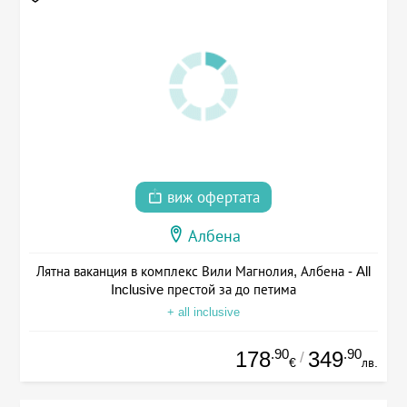
виж офертата
Албена
Лятна ваканция в комплекс Вили Магнолия, Албена - All
Inclusive престой за до петима
+ all inclusive
.90
.90
178
349
/
€
лв.