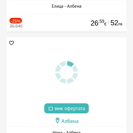
Елица - Албена
-25%
.59
52
26
/
лв.
€
35.54€
виж офертата
Албена
Нона - Албена