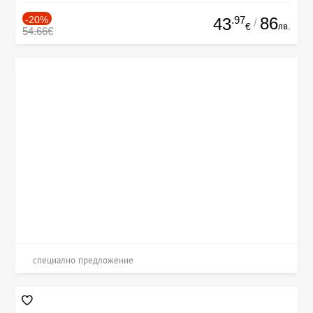
-20%
.97
86
43
/
лв.
€
54.66€
специално предложение