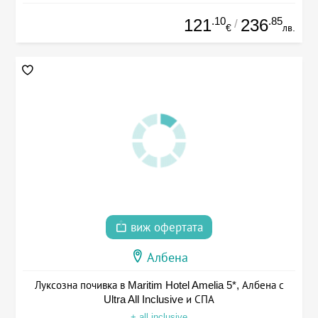
.10
.85
121
236
/
€
лв.
виж офертата
Албена
Луксозна почивка в Maritim Hotel Amelia 5*, Албена с
Ultra All Inclusive и СПА
+ all inclusive