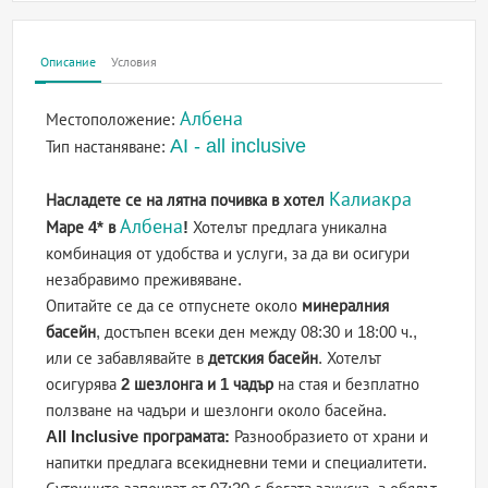
Описание
Условия
Албена
Местоположение:
AI - all inclusive
Тип настаняване:
Калиакра
Насладете се на лятна почивка в хотел
Албена
Маре 4* в
!
Хотелът предлага уникална
комбинация от удобства и услуги, за да ви осигури
незабравимо преживяване.
Опитайте се да се отпуснете около
минералния
басейн
, достъпен всеки ден между 08:30 и 18:00 ч.,
или се забавлявайте в
детския басейн
. Хотелът
осигурява
2 шезлонга и 1 чадър
на стая и безплатно
ползване на чадъри и шезлонги около басейна.
All Inclusive програмата:
Разнообразието от храни и
напитки предлага всекидневни теми и специалитети.