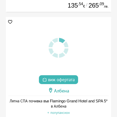
.54
.09
135
265
/
€
лв.
виж офертата
Албена
Лятна СПА почивка във Flamingo Grand Hotel and SPA 5*
в Албена
+ полупансион