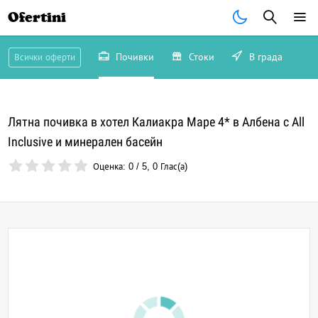
Ofertini
Почивки
Стоки
В града
Всички оферти
Лятна почивка в хотел Калиакра Маре 4* в Албена с All
Inclusive и минерален басейн
Оценка:
0
/
5
,
0
Глас(а)