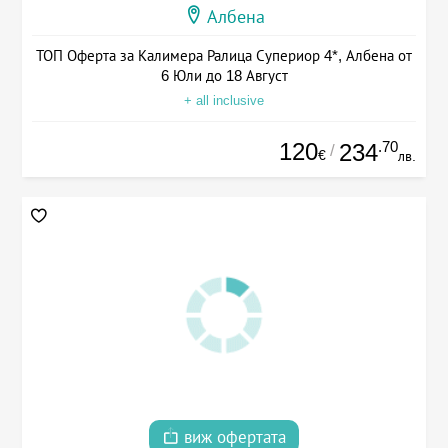
Албена
ТОП Оферта за Калимера Ралица Супериор 4*, Албена от
6 Юли до 18 Август
+ all inclusive
120
.70
234
/
€
лв.
виж офертата