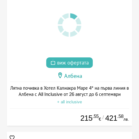
виж офертата
Албена
Лятна почивка в Хотел Калиакра Маре 4* на първа линия в
Албена с All Inclusive от 26 август до 6 септември
+ all inclusive
.55
.58
215
421
/
€
лв.