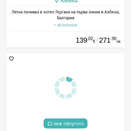
Албена
Лятна почивка в хотел Гергана на първа линия в Албена,
България
+ all inclusive
.02
.90
139
271
/
€
лв.
виж офертата