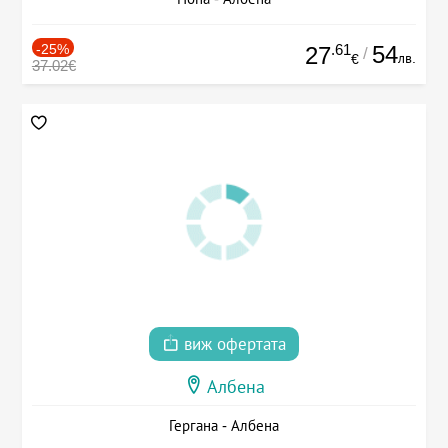
-25%
.61
54
27
/
лв.
€
37.02€
виж офертата
Албена
Гергана - Албена