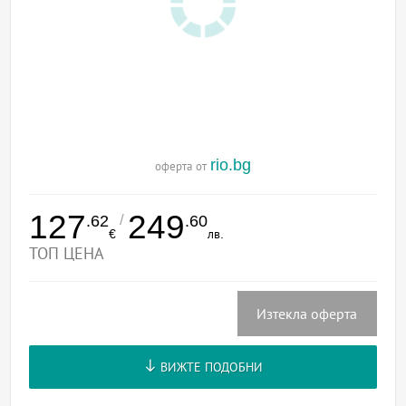
rio.bg
оферта от
127
249
/
.62
.60
€
лв.
ТОП ЦЕНА
Изтекла оферта
ВИЖТЕ ПОДОБНИ