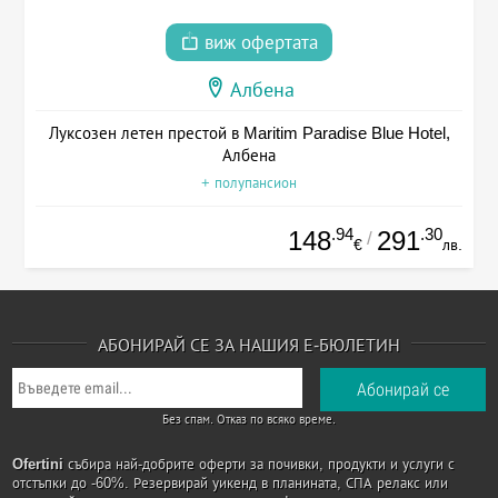
виж офертата
Албена
Луксозен летен престой в Maritim Paradise Blue Hotel,
Албена
+ полупансион
.94
.30
148
291
/
€
лв.
АБОНИРАЙ СЕ ЗА НАШИЯ Е-БЮЛЕТИН
Без спам. Отказ по всяко време.
Ofertini
събира най-добрите оферти за почивки, продукти и услуги с
отстъпки до -60%. Резервирай уикенд в планината, СПА релакс или