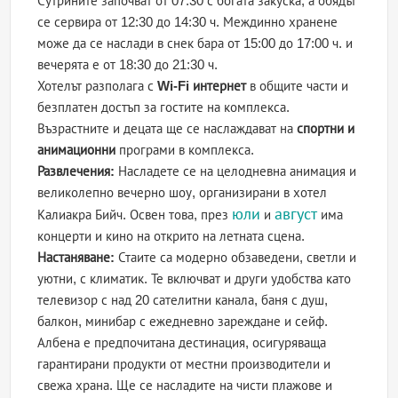
Сутрините започват от 07:30 с богата закуска, а обядът
се сервира от 12:30 до 14:30 ч. Междинно хранене
може да се наслади в снек бара от 15:00 до 17:00 ч. и
вечерята е от 18:30 до 21:30 ч.
Хотелът разполага с
Wi-Fi интернет
в общите части и
безплатен достъп за гостите на комплекса.
Възрастните и децата ще се наслаждават на
спортни и
анимационни
програми в комплекса.
Развлечения:
Насладете се на целодневна анимация и
великолепно вечерно шоу, организирани в хотел
юли
август
Калиакра Бийч. Освен това, през
и
има
концерти и кино на открито на летната сцена.
Настаняване:
Стаите са модерно обзаведени, светли и
уютни, с климатик. Те включват и други удобства като
телевизор с над 20 сателитни канала, баня с душ,
балкон, минибар с ежедневно зареждане и сейф.
Албена е предпочитана дестинация, осигуряваща
гарантирани продукти от местни производители и
свежа храна. Ще се насладите на чисти плажове и