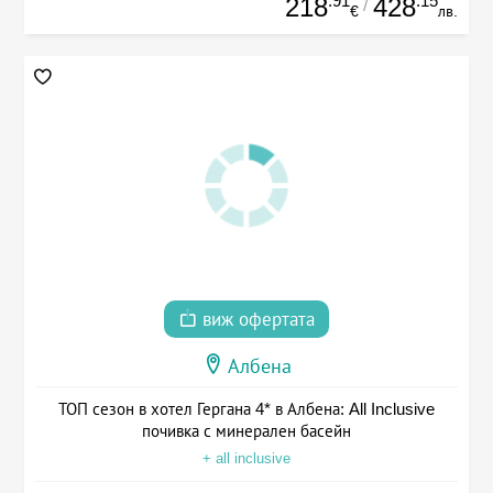
.91
.15
218
428
/
€
лв.
виж офертата
Албена
ТОП сезон в хотел Гергана 4* в Албена: All Inclusive
почивка с минерален басейн
+ all inclusive