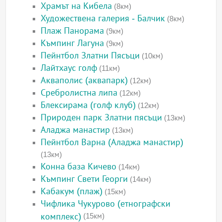
Храмът на Кибела
(8км)
Художествена галерия - Балчик
(8км)
Плаж Панорама
(9км)
Къмпинг Лагуна
(9км)
Пейнтбол Златни Пясъци
(10км)
Лайтхаус голф
(11км)
Акваполис (аквапарк)
(12км)
Сребролистна липа
(12км)
Блексирама (голф клуб)
(12км)
Природен парк Златни пясъци
(13км)
Аладжа манастир
(13км)
Пейнтбол Варна (Аладжа манастир)
(13км)
Конна база Кичево
(14км)
Къмпинг Свети Георги
(14км)
Кабакум (плаж)
(15км)
Чифлика Чукурово (етнографски
комплекс)
(15км)