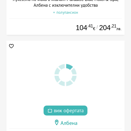
Албена с изключителни удобства
+ полупансион
.41
.21
104
204
/
€
лв.
виж офертата
Албена