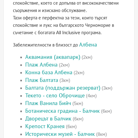
спокойствие, което се допълва от висококачествени
съоръжения и изискано обслужване.
Тази оферта е перфектна за тези, които търсят
спокойствие и лукс на българското Черноморие в
съчетание с богатата All Inclusive програма.
Албена
Забележителности в близост до
Аквамания (аквапарк)
(2км)
Плаж Албена
(2км)
Конна база Албена
(2км)
Плаж Балтата
(3км)
Балтата (поддържан резерват)
(3км)
Текето - село Оброчище
(4км)
Плаж Ванила Бийч
(5км)
Ботаническа градина - Балчик
(6км)
Дворецът в Балчик
(6км)
Крепост Кранея
(6км)
Исторически музей - Балчик
(8км)