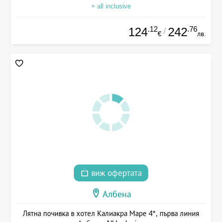
+ all inclusive
.12
.76
124
242
/
€
лв.
виж офертата
Албена
Лятна почивка в хотел Калиакра Маре 4*, първа линия