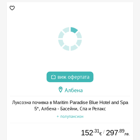
виж офертата
Албена
Луксозна почивка в Maritim Paradise Blue Hotel and Spa
5*, Албена - Басейни, Спа и Релакс
+ полупансион
.31
.89
152
297
/
€
лв.