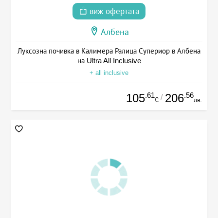
виж офертата
Албена
Луксозна почивка в Калимера Ралица Супериор в Албена
на Ultra All Inclusive
+ all inclusive
.61
.56
105
206
/
€
лв.