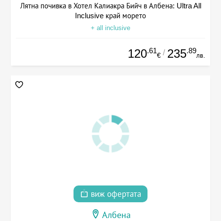
Лятна почивка в Хотел Калиакра Бийч в Албена: Ultra All
Inclusive край морето
+ all inclusive
.61
.89
120
235
/
€
лв.
виж офертата
Албена