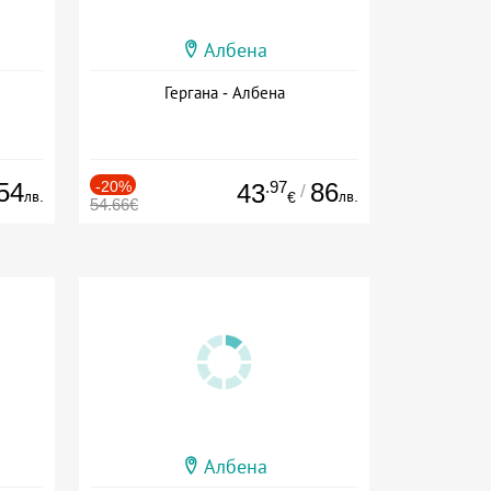
Албена
Гергана - Албена
54
-20%
.97
86
43
/
лв.
лв.
€
54.66€
Албена