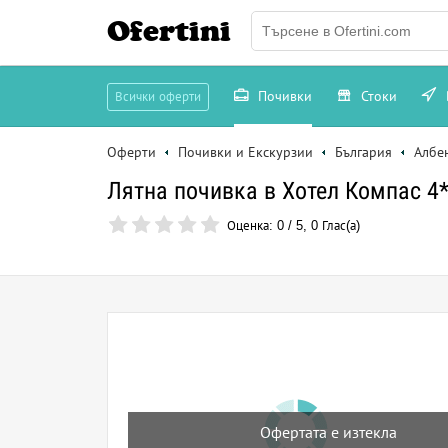
Ofertini
Почивки
Стоки
Всички оферти
Оферти
Почивки и Екскурзии
България
Албе
Лятна почивка в Хотел Компас 4* 
Оценка:
0
/
5
,
0
Глас(а)
Офертата е изтекла