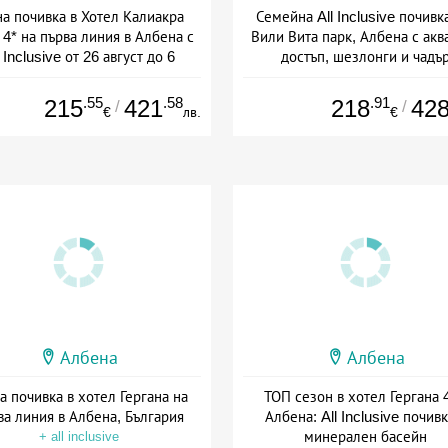
на почивка в Хотел Калиакра
Семейна All Inclusive почивк
4* на първа линия в Албена с
Вили Вита парк, Албена с акв
l Inclusive от 26 август до 6
достъп, шезлонги и чадъ
септември
+ all inclusive
+ all inclusive
.55
.58
.91
215
421
218
42
/
/
€
лв.
€
Албена
Албена
а почивка в хотел Гергана на
ТОП сезон в хотел Гергана 4
ва линия в Албена, България
Албена: All Inclusive почивк
минерален басейн
+ all inclusive