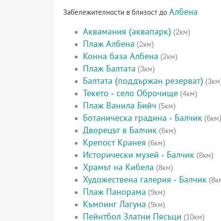
Албена
Забележителности в близост до
Аквамания (аквапарк)
(2км)
Плаж Албена
(2км)
Конна база Албена
(2км)
Плаж Балтата
(3км)
Балтата (поддържан резерват)
(3км
Текето - село Оброчище
(4км)
Плаж Ванила Бийч
(5км)
Ботаническа градина - Балчик
(6км
Дворецът в Балчик
(6км)
Крепост Кранея
(6км)
Исторически музей - Балчик
(8км)
Храмът на Кибела
(8км)
Художествена галерия - Балчик
(8к
Плаж Панорама
(9км)
Къмпинг Лагуна
(9км)
Пейнтбол Златни Пясъци
(10км)