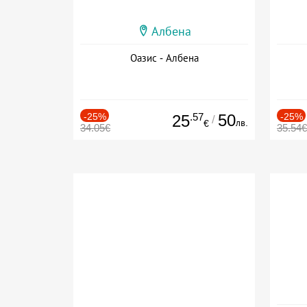
Албена
Оазис - Албена
-25%
.57
50
-25%
25
/
лв.
€
34.05€
35.54€