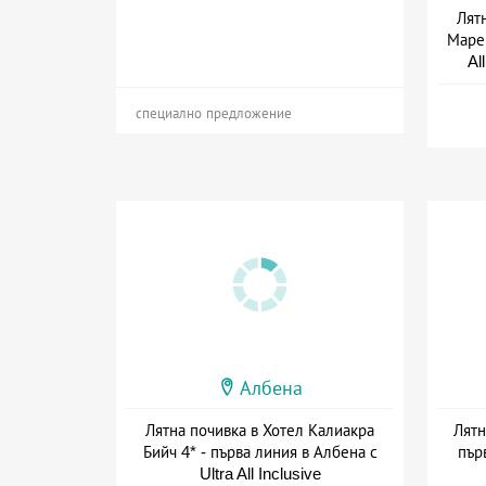
Лят
Маре 
Al
специално предложение
Албена
Лятна почивка в Хотел Калиакра
Лятн
Бийч 4* - първа линия в Албена с
пър
Ultra All Inclusive