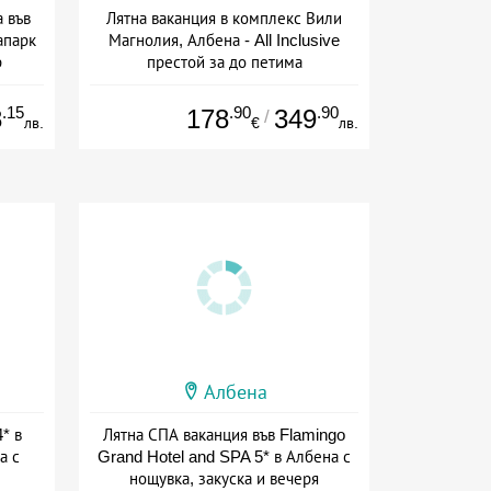
а във
Лятна ваканция в комплекс Вили
апарк
Магнолия, Албена - All Inclusive
р
престой за до петима
+ all inclusive
.15
.90
.90
8
178
349
/
лв.
€
лв.
Албена
* в
Лятна СПА ваканция във Flamingo
а с
Grand Hotel and SPA 5* в Албена с
нощувка, закуска и вечеря