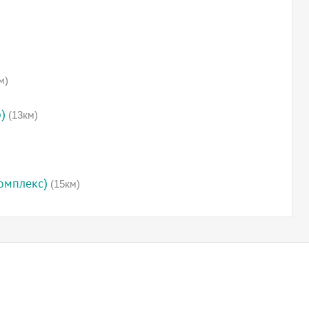
м)
)
(13км)
омплекс)
(15км)