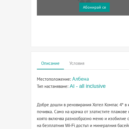
Абонирай се
Описание
Условия
Албена
Местоположение:
AI - all inclusive
Тип настаняване:
Добре дошли в реновирания Хотел Компас 4* в
почивка. Само на крачка от златистите плажове н
която включва разнообразно меню и изобилие о
на безплатния Wi-Fi достъп и минералния басейн