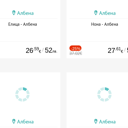
Албена
Албена
Елица - Албена
Нона - Албена
.59
52
-25%
.61
26
27
/
/
лв.
€
€
37.02€
Албена
Албена