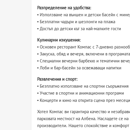
Разпределение на удобства:
• Използване на външен и детски басейн с мине
• Безплатни чадъри и шезлонги на плажа
• Достъп до детски кът за най-малките гости
Кулинарни изкушения:
• Основен ресторант Компас с 7-дневно разноо
• Закуска, обяд и вечеря, включени в програмат
• Специални вечерни барбекю и тематични вече
• Лоби и бар-басейн за освежаващи напитки
Развлечения и спорт:
• Безплатно използване на спортни съоръжения
• Участие в спортни и анимационни програми
• Концерти и кино на открита сцена през месец
Хотел Компас ви гарантира качество и незабра
парковата местност на Албена. Насладете се н
производители. Нашето спокойствие и комфорт