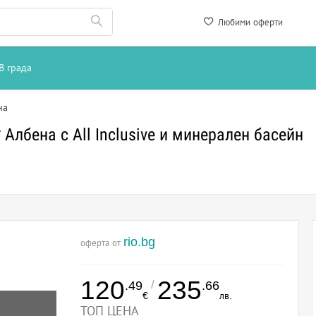
Любими оферти
В града
на
Албена с All Inclusive и минерален басейн
rio.bg
оферта от
120
235
/
.49
.66
€
лв.
ТОП ЦЕНА