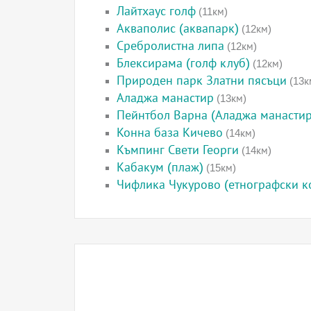
Лайтхаус голф
(11км)
Акваполис (аквапарк)
(12км)
Сребролистна липа
(12км)
Блексирама (голф клуб)
(12км)
Природен парк Златни пясъци
(13к
Аладжа манастир
(13км)
Пейнтбол Варна (Аладжа манастир
Конна база Кичево
(14км)
Къмпинг Свети Георги
(14км)
Кабакум (плаж)
(15км)
Чифлика Чукурово (етнографски к