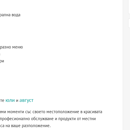
рална вода
бразно меню
а
ри
юли
август
ите
и
вими моменти със своето местоположение в красивата
а професионално обслужване и продукти от местни
 са на ваше разположение.