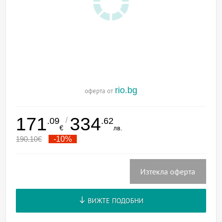
rio.bg
оферта от
171
334
/
.09
.62
€
лв.
190.10
€
-10%
Изтекла оферта
ВИЖТЕ ПОДОБНИ