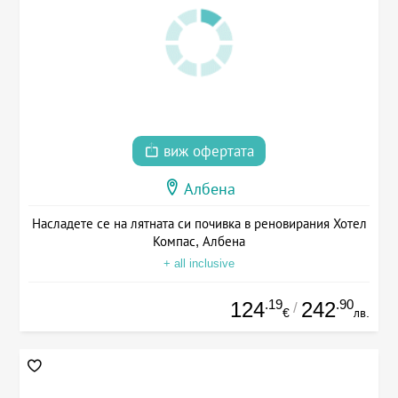
виж офертата
Албена
Насладете се на лятната си почивка в реновирания Хотел
Компас, Албена
+ all inclusive
.19
.90
124
242
/
€
лв.