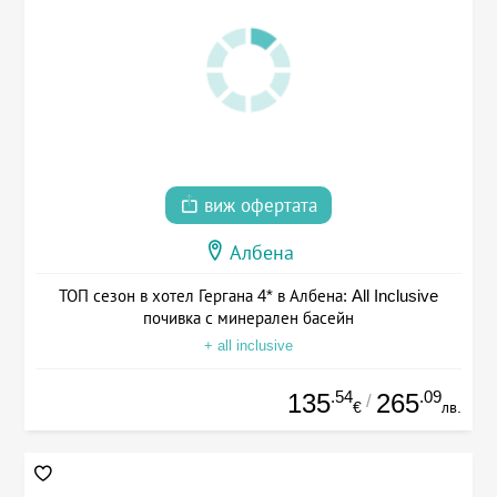
виж офертата
Албена
ТОП сезон в хотел Гергана 4* в Албена: All Inclusive
почивка с минерален басейн
+ all inclusive
.54
.09
135
265
/
€
лв.