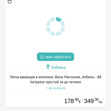
виж офертата
Албена
Лятна ваканция в комплекс Вили Магнолия, Албена - All
Inclusive престой за до петима
+ all inclusive
.90
.90
178
349
/
€
лв.