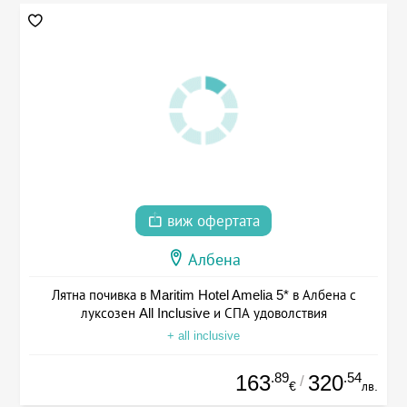
виж офертата
Албена
Лятна почивка в Maritim Hotel Amelia 5* в Албена с
луксозен All Inclusive и СПА удоволствия
+ all inclusive
.89
.54
163
320
/
€
лв.