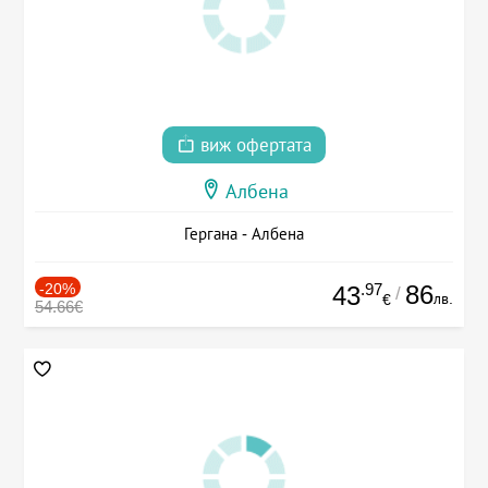
виж офертата
Албена
Гергана - Албена
-20%
.97
86
43
/
лв.
€
54.66€