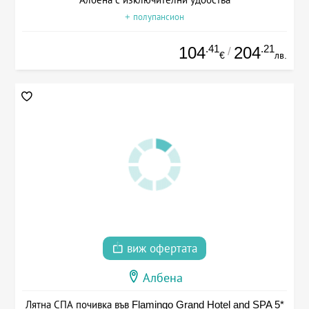
+ полупансион
.41
.21
104
204
/
€
лв.
виж офертата
Албена
Лятна СПА почивка във Flamingo Grand Hotel and SPA 5*