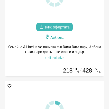
виж офертата
Албена
Семейна All Inclusive почивка във Вили Вита парк, Албена
с аквапарк достъп, шезлонги и чадър
+ all inclusive
.91
.15
218
428
/
€
лв.