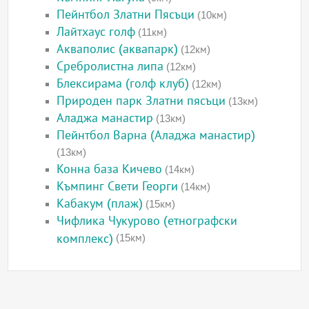
Пейнтбол Златни Пясъци
(10км)
Лайтхаус голф
(11км)
Акваполис (аквапарк)
(12км)
Сребролистна липа
(12км)
Блексирама (голф клуб)
(12км)
Природен парк Златни пясъци
(13км)
Аладжа манастир
(13км)
Пейнтбол Варна (Аладжа манастир)
(13км)
Конна база Кичево
(14км)
Къмпинг Свети Георги
(14км)
Кабакум (плаж)
(15км)
Чифлика Чукурово (етнографски
комплекс)
(15км)