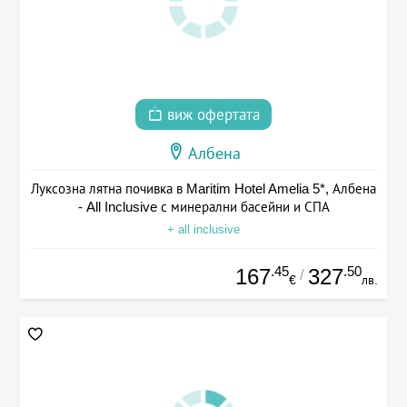
виж офертата
Албена
Луксозна лятна почивка в Maritim Hotel Amelia 5*, Албена
- All Inclusive с минерални басейни и СПА
+ all inclusive
.45
.50
167
327
/
€
лв.