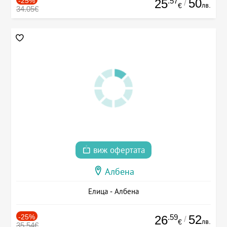
-25%
.57
50
25
/
лв.
€
34.05€
виж офертата
Албена
Елица - Албена
-25%
.59
52
26
/
лв.
€
35.54€