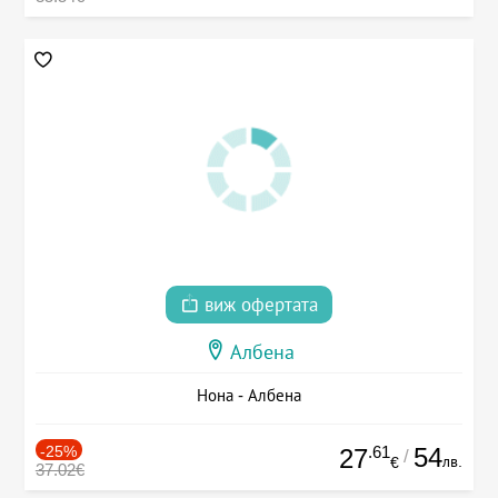
виж офертата
Албена
Нона - Албена
-25%
.61
54
27
/
лв.
€
37.02€