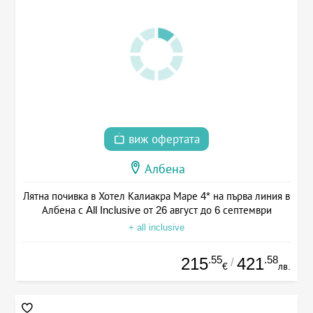
виж офертата
Албена
Лятна почивка в Хотел Калиакра Маре 4* на първа линия в
Албена с All Inclusive от 26 август до 6 септември
+ all inclusive
.55
.58
215
421
/
€
лв.