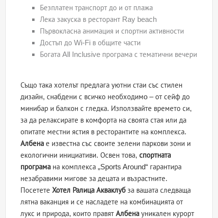
Безплатен транспорт до и от плажа
Лека закуска в ресторант Ray beach
Първокласна анимация и спортни активности
Достъп до Wi-Fi в общите части
Богата All Inclusive програма с тематични вечери
Също така хотелът предлага уютни стаи със стилен
дизайн, снабдени с всичко необходимo – от сейф до
минибар и балкон с гледка. Използвайте времето си,
за да релаксирате в комфорта на своята стая или да
опитате местни ястия в ресторантите на комплекса.
Албена
е известна със своите зелени паркови зони и
екологични инициативи. Освен това,
спортната
програма
на комплекса „Sports Around“ гарантира
незабравими мигове за децата и възрастните.
Посетете
Хотел Ралица Акваклуб
за вашата следваща
лятна ваканция и се насладете на комбинацията от
лукс и природа, които правят
Албена
уникален курорт