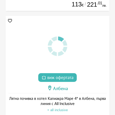
113
.01
221
/
€
лв.
виж офертата
Албена
Лятна почивка в хотел Калиакра Маре 4* в Албена, първа
линия с All Inclusive
+ all inclusive