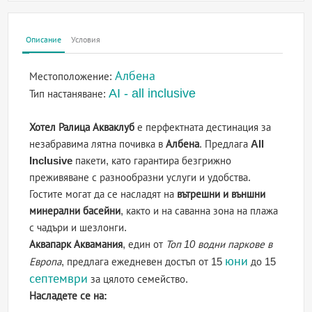
Описание
Условия
Албена
Местоположение:
AI - all inclusive
Тип настаняване:
Хотел Ралица Акваклуб
е перфектната дестинация за
незабравима лятна почивка в
Албена
. Предлага
All
Inclusive
пакети, като гарантира безгрижно
преживяване с разнообразни услуги и удобства.
Гостите могат да се насладят на
вътрешни и външни
минерални басейни
, както и на саванна зона на плажа
с чадъри и шезлонги.
Аквапарк Аквамания
, един от
Топ 10 водни паркове в
юни
Европа
, предлага ежедневен достъп от 15
до 15
септември
за цялото семейство.
Насладете се на: