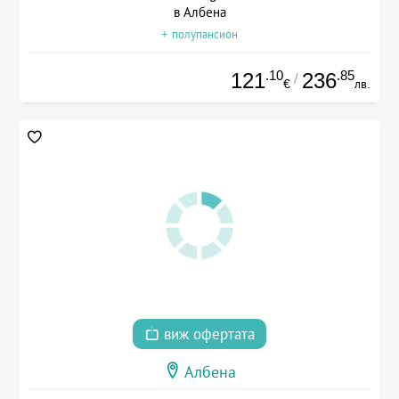
в Албена
+ полупансион
.10
.85
121
236
/
€
лв.
виж офертата
Албена