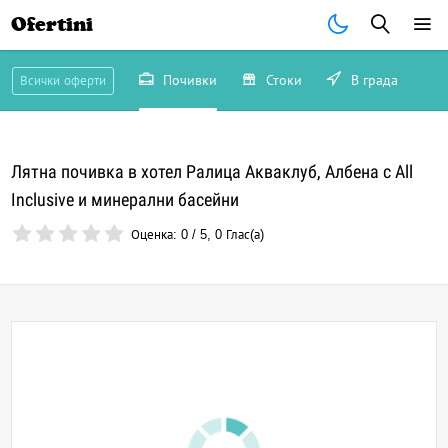
Ofertini
Почивки
Стоки
В града
Всички оферти
Лятна почивка в хотел Ралица Акваклуб, Албена с All
Inclusive и минерални басейни
Оценка:
0
/
5
,
0
Глас(а)