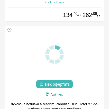
+ all inclusive
.40
.86
134
262
/
€
лв.
виж офертата
Албена
Луксозна почивка в Maritim Paradise Blue Hotel & Spa,
Албена с изключителни удобства