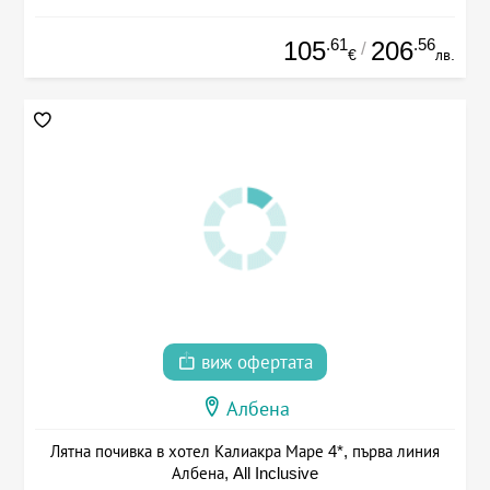
.61
.56
105
206
/
€
лв.
виж офертата
Албена
Лятна почивка в хотел Калиакра Маре 4*, първа линия
Албена, All Inclusive