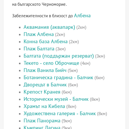
на българското Черноморие.
Албена
Забележителности в близост до
Аквамания (аквапарк)
(2км)
Плаж Албена
(2км)
Конна база Албена
(2км)
Плаж Балтата
(3км)
Балтата (поддържан резерват)
(3км)
Текето - село Оброчище
(4км)
Плаж Ванила Бийч
(5км)
Ботаническа градина - Балчик
(6км)
Дворецът в Балчик
(6км)
Крепост Кранея
(6км)
Исторически музей - Балчик
(8км)
Храмът на Кибела
(8км)
Художествена галерия - Балчик
(8км)
Плаж Панорама
(9км)
Къмпинг Лагуна
(9км)