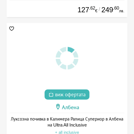
.62
.60
127
249
/
€
лв.
виж офертата
Албена
Луксозна почивка в Калимера Ралица Супериор в Албена
на Ultra All Inclusive
+ all inclusive