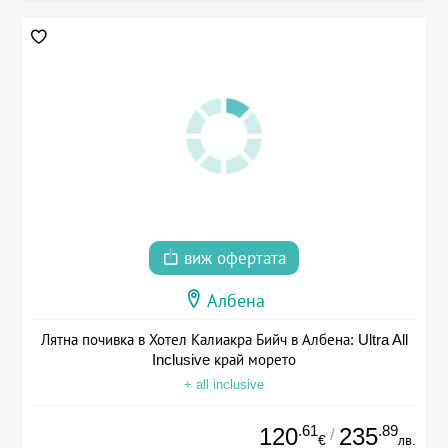
виж офертата
Албена
Лятна почивка в Хотел Калиакра Бийч в Албена: Ultra All
Inclusive край морето
+ all inclusive
.61
.89
120
235
/
€
лв.