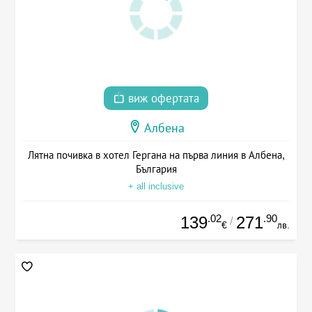
виж офертата
Албена
Лятна почивка в хотел Гергана на първа линия в Албена,
България
+ all inclusive
.02
.90
139
271
/
€
лв.