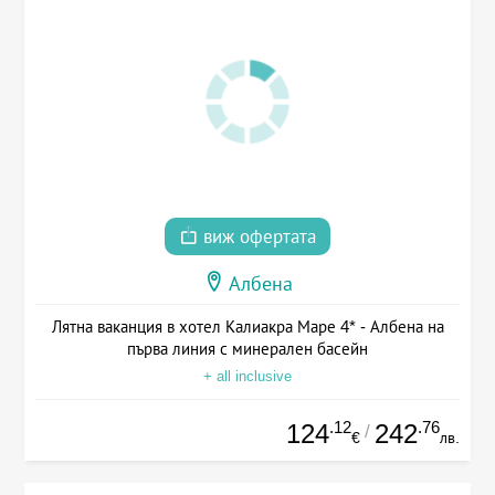
виж офертата
Албена
Лятна ваканция в хотел Калиакра Маре 4* - Албена на
първа линия с минерален басейн
+ all inclusive
.12
.76
124
242
/
€
лв.