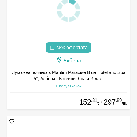
виж офертата
Албена
Луксозна почивка в Maritim Paradise Blue Hotel and Spa
5*, Албена - Басейни, Спа и Релакс
+ полупансион
.31
.89
152
297
/
€
лв.