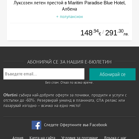
Луксозен летен престой в Maritim Paradise Blue Hotel,
Албена
+ полупансион
.94
.30
148
291
/
€
лв.
АБОНИРАЙ СЕ ЗА НАШИЯ Е-БЮЛЕТИН
Без спам. Отказ по всяко време.
Ofertini
събира най-добрите оферти за почивки, продукти и услуги с
отстъпки до -60%. Резервирай уикенд в планината, СПА релакс или
пазарувай изгодно – всичко на едно място!
Следете Офертините във Facebook
Архив
Карта на сайта
Условия за ползване
Връзка с нас