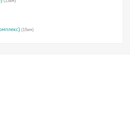
)
(13км)
омплекс)
(15км)