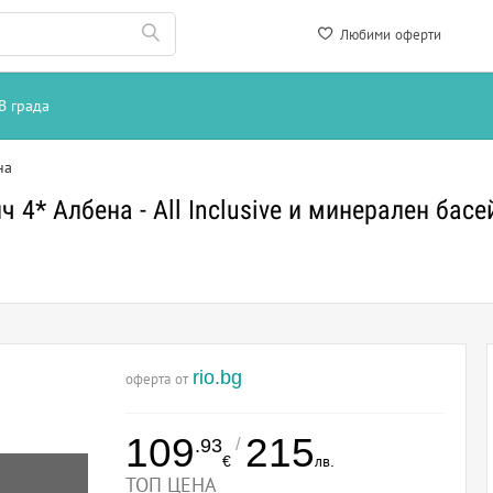
Любими оферти
В града
на
 4* Албена - All Inclusive и минерален басе
rio.bg
оферта от
109
215
/
.93
€
лв.
ТОП ЦЕНА