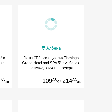
Албена
* в
Лятна СПА ваканция във Flamingo
а с
Grand Hotel and SPA 5* в Албена с
нощувка, закуска и вечеря
+ полупансион
.09
.90
.95
5
109
214
/
лв.
€
лв.