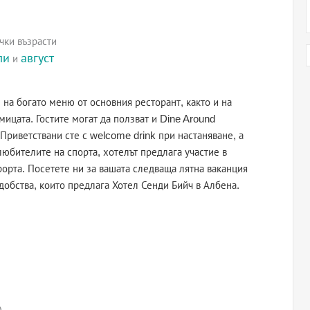
чки възрасти
ли
август
и
 на богато меню от основния ресторант, както и на
ицата. Гостите могат да ползват и Dine Around
 Приветствани сте с welcome drink при настаняване, а
любителите на спорта, хотелът предлага участие в
рорта. Посетете ни за вашата следваща лятна ваканция
добства, които предлага Хотел Сенди Бийч в Албена.
)