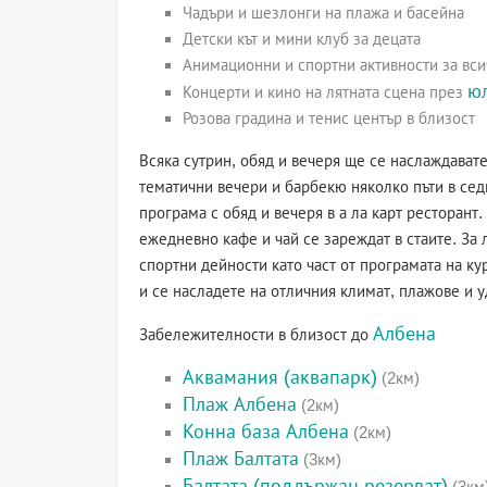
Чадъри и шезлонги на плажа и басейна
Детски кът и мини клуб за децата
Анимационни и спортни активности за вси
ю
Концерти и кино на лятната сцена през
Розова градина и тенис център в близост
Всяка сутрин, обяд и вечеря ще се наслаждавате
тематични вечери и барбекю няколко пъти в седм
програма с обяд и вечеря в а ла карт ресторант.
ежедневно кафе и чай се зареждат в стаите. За 
спортни дейности като част от програмата на ку
и се насладете на отличния климат, плажове и у
Албена
Забележителности в близост до
Аквамания (аквапарк)
(2км)
Плаж Албена
(2км)
Конна база Албена
(2км)
Плаж Балтата
(3км)
Балтата (поддържан резерват)
(3км