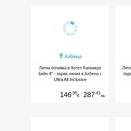
Албена
Лятна почивка в Хотел Калиакра
Лятн
Бийч 4* - първа линия в Албена с
пър
Ultra All Inclusive
+ all inclusive
.95
.41
146
287
/
€
лв.