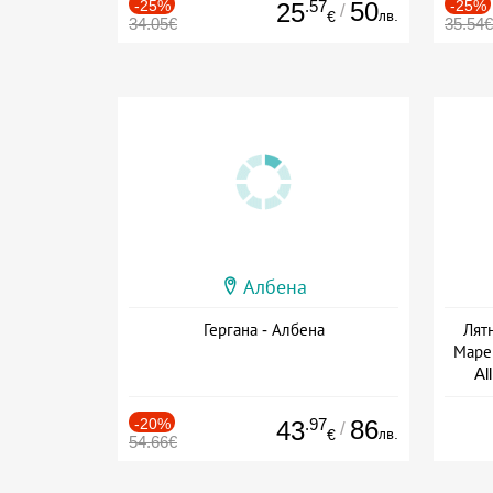
-25%
.57
50
-25%
25
/
лв.
€
34.05€
35.54€
Албена
Гергана - Албена
Лят
Маре 
Al
-20%
.97
86
43
/
лв.
€
54.66€