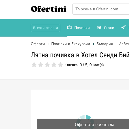
Ofertini
Почивки
Стоки
Всички оферти
Оферти
Почивки и Екскурзии
България
Албе
Лятна почивка в Хотел Сенди Бийч
Оценка:
0
/
5
,
0
Глас(а)
Офертата е изтекла