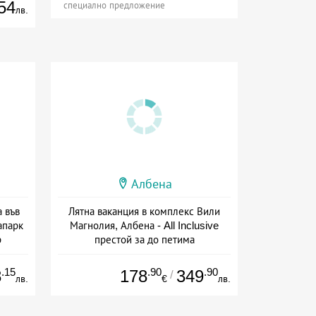
54
специално предложение
лв.
Албена
а във
Лятна ваканция в комплекс Вили
апарк
Магнолия, Албена - All Inclusive
р
престой за до петима
+ all inclusive
.15
.90
.90
8
178
349
/
лв.
€
лв.