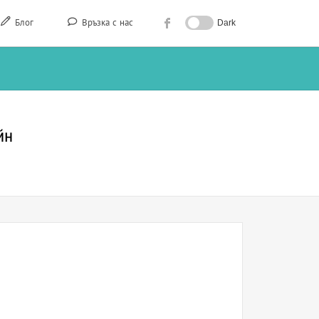
Блог
Връзка с нас
Dark
йн