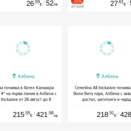
.59
52
-25%
.61
26
27
/
/
лв.
€
€
37.02€
Албена
Албена
на почивка в Хотел Калиакра
Семейна All Inclusive почивк
4* на първа линия в Албена с
Вили Вита парк, Албена с акв
l Inclusive от 26 август до 6
достъп, шезлонги и чадъ
септември
+ all inclusive
+ all inclusive
.55
.58
.91
215
421
218
42
/
/
€
лв.
€