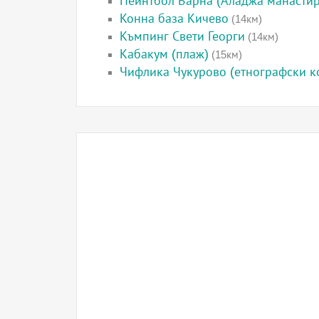
Пейнтбол Варна (Аладжа манастир
Конна база Кичево
(14км)
Къмпинг Свети Георги
(14км)
Кабакум (плаж)
(15км)
Чифлика Чукурово (етнографски к