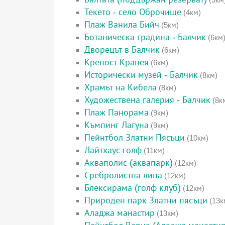
Текето - село Оброчище
(4км)
Плаж Ванила Бийч
(5км)
Ботаническа градина - Балчик
(6км
Дворецът в Балчик
(6км)
Крепост Кранея
(6км)
Исторически музей - Балчик
(8км)
Храмът на Кибела
(8км)
Художествена галерия - Балчик
(8к
Плаж Панорама
(9км)
Къмпинг Лагуна
(9км)
Пейнтбол Златни Пясъци
(10км)
Лайтхаус голф
(11км)
Акваполис (аквапарк)
(12км)
Сребролистна липа
(12км)
Блексирама (голф клуб)
(12км)
Природен парк Златни пясъци
(13к
Аладжа манастир
(13км)