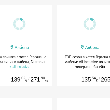
Албена
Албена
а почивка в хотел Гергана на
ТОП сезон в хотел Гергана 4
ва линия в Албена, България
Албена: All Inclusive почивк
минерален басейн
+ all inclusive
+ all inclusive
.02
.90
.54
139
271
135
26
/
/
€
лв.
€