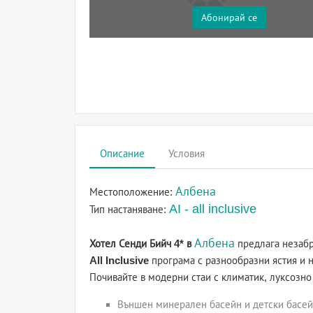
Абонирай се
Описание
Условия
Албена
Местоположение:
AI - all inclusive
Тип настаняване:
Албена
Хотел Сенди Бийч 4* в
предлага незаб
All Inclusive
програма с разнообразни ястия и н
Почивайте в модерни стаи с климатик, луксозно 
Външен минерален басейн и детски басей