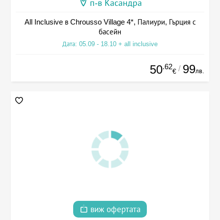
п-в Касандра
All Inclusive в Chrousso Village 4*, Палиури, Гърция с
басейн
Дата: 05.09 - 18.10 + all inclusive
.62
99
50
/
лв.
€
виж офертата