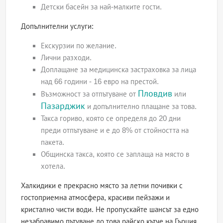
Детски басейн за най-малките гости.
Допълнителни услуги:
Екскурзии по желание.
Лични разходи.
Доплащане за медицинска застраховка за лица
над 66 години - 16 евро на престой.
Пловдив
Възможност за отпътуване от
или
Пазарджик
и допълнително плащане за това.
Такса гориво, която се определя до 20 дни
преди отпътуване и е до 8% от стойността на
пакета.
Общинска такса, която се заплаща на място в
хотела.
Халкидики е прекрасно място за летни почивки с
гостоприемна атмосфера, красиви пейзажи и
кристално чисти води. Не пропускайте шансът за едно
незабравимо пътуване до това райско кътче на Гърция.