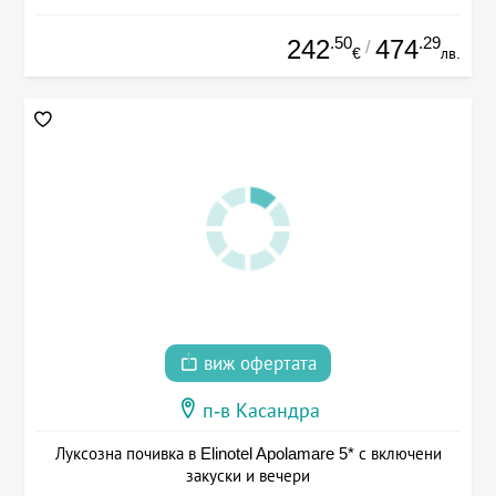
.50
.29
242
474
/
€
лв.
виж офертата
п-в Касандра
Луксозна почивка в Elinotel Apolamare 5* с включени
закуски и вечери