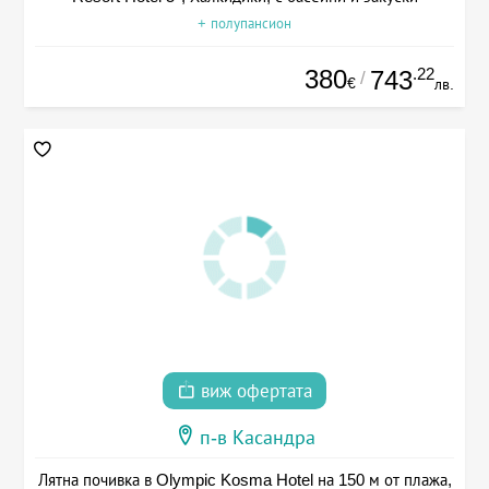
+ полупансион
380
.22
743
/
€
лв.
виж офертата
п-в Касандра
Лятна почивка в Olympic Kosma Hotel на 150 м от плажа,