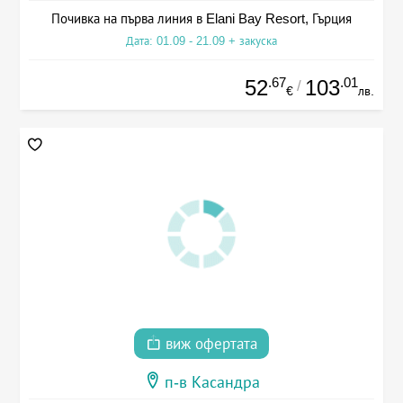
Почивка на първа линия в Elani Bay Resort, Гърция
Дата: 01.09 - 21.09 + закуска
.67
.01
52
103
/
€
лв.
виж офертата
п-в Касандра