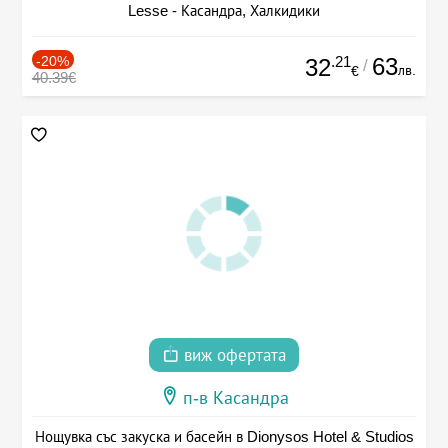
Lesse - Касандра, Халкидики
-20%
.21
63
32
/
лв.
€
40.39€
виж офертата
п-в Касандра
Нощувка със закуска и басейн в Dionysos Hotel & Studios