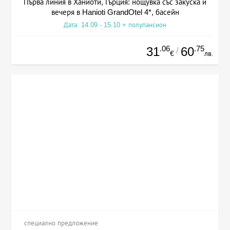
Първа линия в Ханиоти, Гърция: нощувка със закуска и
вечеря в Hanioti GrandOtel 4*, басейн
Дата: 14.09 - 15.10 + полупансион
.06
.75
31
60
/
€
лв.
специално предложение