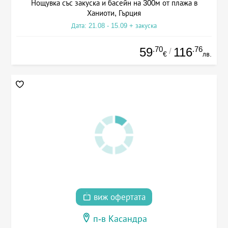
Нощувка със закуска и басейн на 300м от плажа в
Ханиоти, Гърция
Дата: 21.08 - 15.09 + закуска
.70
.76
59
116
/
€
лв.
виж офертата
п-в Касандра