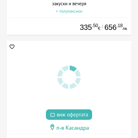
закуски и вечеря
+ полупансион
.50
.18
335
656
/
€
лв.
виж офертата
п-в Касандра