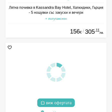
Лятна почивка в Kassandra Bay Hotel, Халкидики, Гърция
- 5 нощувки със закуски и вечери
+ полупансион
156
.11
305
/
€
лв.
виж офертата