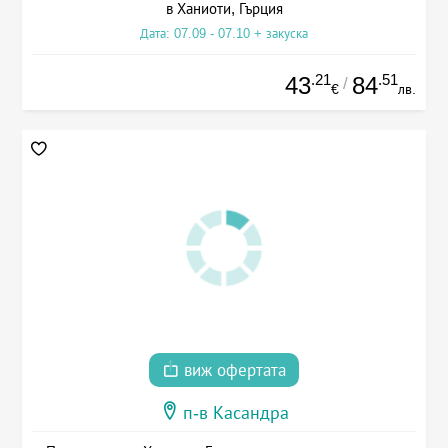
в Ханиоти, Гърция
Дата: 07.09 - 07.10 + закуска
.21
.51
43
84
/
€
лв.
виж офертата
п-в Касандра