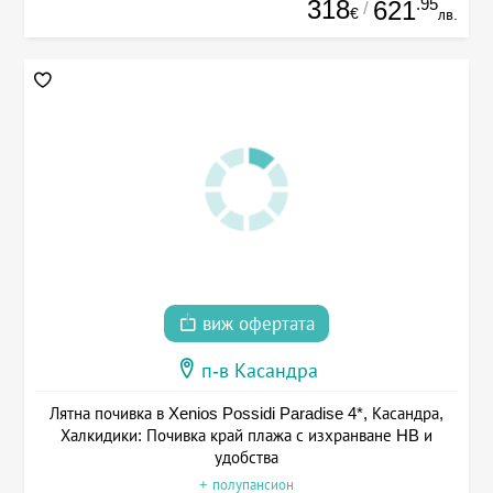
318
.95
621
/
€
лв.
виж офертата
п-в Касандра
Лятна почивка в Xenios Possidi Paradise 4*, Касандра,
Халкидики: Почивка край плажа с изхранване HB и
удобства
+ полупансион