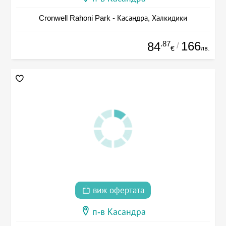
Cronwell Rahoni Park - Касандра, Халкидики
.87
166
84
/
лв.
€
виж офертата
п-в Касандра