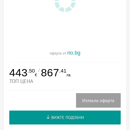
rio.bg
оферта от
443
867
/
.50
.41
€
лв.
ТОП ЦЕНА
Изтекла оферта
ВИЖТЕ ПОДОБНИ