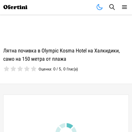
Почивки
Стоки
В града
Всички оферти
Ofertini
Лятна почивка в Olympic Kosma Hotel на Халкидики,
само на 150 метра от плажа
Оценка:
0
/
5
,
0
Глас(а)