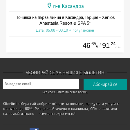
п-в Касандра
Почивка на първа линия в Касандра, Гърция - Xenios
Anastasia Resort & SPA 5*
Дата: 05.08 - 08.10 + полупансион
.65
.24
46
91
/
€
лв.
АБОНИРАЙ СЕ ЗА НАШИЯ Е-БЮЛЕТИН
Без спам. Отказ по всяко време.
Ofertini
събира най-добрите оферти за почивки, продукти и услуги с
отстъпки до -60%. Резервирай уикенд в планината, СПА релакс или
пазарувай изгодно – всичко на едно място!