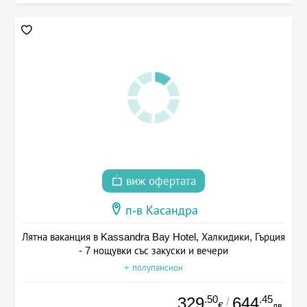
виж офертата
п-в Касандра
Лятна ваканция в Kassandra Bay Hotel, Халкидики, Гърция
- 7 нощувки със закуски и вечери
+ полупансион
.50
.45
329
644
/
€
лв.