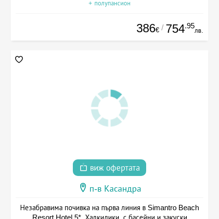
+ полупансион
386
.95
754
/
€
лв.
виж офертата
п-в Касандра
Незабравима почивка на първа линия в Simantro Beach
Resort Hotel 5*, Халкидики, с басейни и закуски