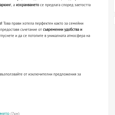
аркинг
, а
изхранването
се предлага според заетостта
о!
Това прави хотела перфектен както за семейни
т предоставя съчетание от
съвременни удобства и
отпуснете и да се потопите в уникалната атмосфера на
е възползвайте от изключителни предложения за
емето
(7км)