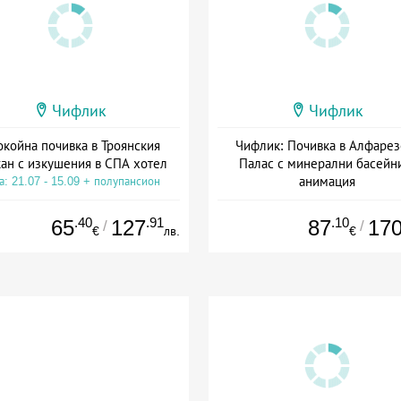
Чифлик
Чифлик
койна почивка в Троянския
Чифлик: Почивка в Алфарез
ан с изкушения в СПА хотел
Палас с минерални басейн
анимация
а: 21.07 - 15.09 + полупансион
Дата: 01.04 - 22.12 + полупанс
.40
.91
.10
65
127
87
17
/
/
€
лв.
€