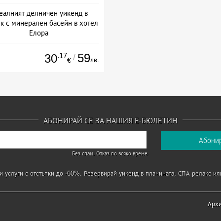
еалният делничен уикенд в
к с минерален басейн в хотел
Елора
та: 27.07 - 31.08 + без храна
.17
59
30
/
лв.
€
АБОНИРАЙ СЕ ЗА НАШИЯ Е-БЮЛЕТИН
Без спам. Отказ по всяко време.
 услуги с отстъпки до -60%. Резервирай уикенд в планината, СПА релакс ил
Арх