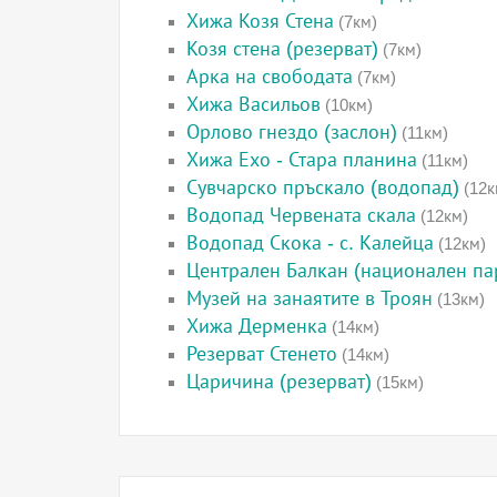
Хижа Козя Стена
(7км)
Козя стена (резерват)
(7км)
Арка на свободата
(7км)
Хижа Васильов
(10км)
Орлово гнездо (заслон)
(11км)
Хижа Ехо - Стара планина
(11км)
Сувчарско пръскало (водопад)
(12к
Водопад Червената скала
(12км)
Водопад Скока - с. Калейца
(12км)
Централен Балкан (национален па
Музей на занаятите в Троян
(13км)
Хижа Дерменка
(14км)
Резерват Стенето
(14км)
Царичина (резерват)
(15км)