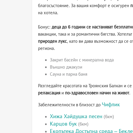
благосъстояние. За вашия комфорт е осигурен
п
на хотела.
Бонус:
деца до 6 години се настаняват безплатн
ваканции, така и за романтични бягства. Хотелъ
природен лукс
, като ви дава възможност да се 
региона.
Закрит басейн с минерална вода
Външно джакузи
Сауна и парна баня
Разгледайте красотата на Троянския Балкан и с
релаксация
и
по-здравословен начин на живот
.
Чифлик
Забележителности в близост до
Хижа Хайдушка песен
(6км)
Карцов бук
(6км)
Екопътека Достъпна среда – Бекл