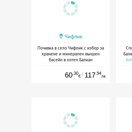
Чифлик
Почивка в село Чифлик с избор за
Спо
хранене и минерален външен
Балк
басейн в хотел Балкан
Дат
Дата: 21.07 - 31.10 + полупансион
.30
.94
60
117
/
€
лв.