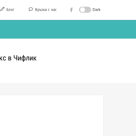
Блог
Връзка с нас
Dark
акс в Чифлик