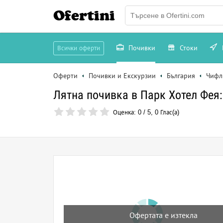
Ofertini
Почивки
Стоки
Всички оферти
Оферти
Почивки и Екскурзии
България
Чифл
Лятна почивка в Парк Хотел Фея:
Оценка:
0
/
5
,
0
Глас(а)
Офертата е изтекла