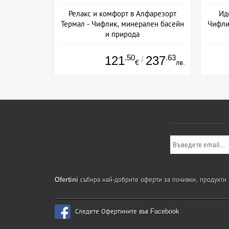
Релакс и комфорт в Алфарезорт
Ид
Термал - Чифлик, минерален басейн
Чифли
и природа
Дата: 14.09 - 22.12 + полупансион
Да
.50
.63
121
237
/
€
лв.
Ofertini
събира най-добрите оферти за почивки, продукти и
Следете Офертините във Facebook