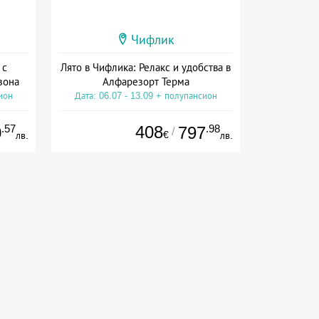
Чифлик
 с
Лято в Чифлика: Релакс и удобства в
зона
Алфарезорт Терма
ион
Дата: 06.07 - 13.09 + полупансион
.57
408
.98
0
797
/
€
лв.
лв.