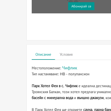
Абонирай се
Описание
Условия
Чифлик
Местоположение:
Тип настаняване:
HB - полупансион
Парк Хотел Фея в с. Чифлик
е идеална дестинаци
Троянския Балкан, този хотел предлага уникалн
басейн с минерална вода
и
външно джакузи
, ко
В Парк Хотел Фея ще откриете
сауна, парна бан