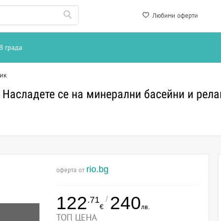
Любими оферти
В града
ик
 Насладете се на минерални басейни и рел
rio.bg
оферта от
122
240
/
.71
€
лв.
ТОП ЦЕНА