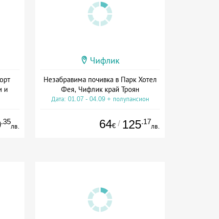
Чифлик
орт
Незабравима почивка в Парк Хотел
и и
Фея, Чифлик край Троян
Дата: 01.07 - 04.09 + полупансион
ион
.35
64
.17
0
125
/
€
лв.
лв.