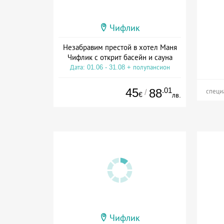
Чифлик
Незабравим престой в хотел Маня
Чифлик с открит басейн и сауна
Дата: 01.06 - 31.08 + полупансион
45
.01
88
/
специ
€
лв.
Чифлик