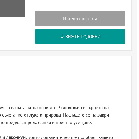
Изтекла оферта
ВИЖТЕ ПОДОБНИ
я за вашата лятна почивка. Разположен в сърцето на
о съчетание от
лукс и природа
. Насладете се на
закрит
ито предлагат релаксация и приятно усещане.
я и лакониум
, които допълнително ще подобрят вашето