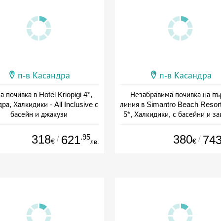
п-в Касандра
п-в Касандра
а почивка в Hotel Kriopigi 4*,
Незабравима почивка на пъ
ра, Халкидики - All Inclusive с
линия в Simantro Beach Resort
басейн и джакузи
5*, Халкидики, с басейни и за
+ all inclusive
+ полупансион
318
.95
380
621
74
/
/
€
€
лв.