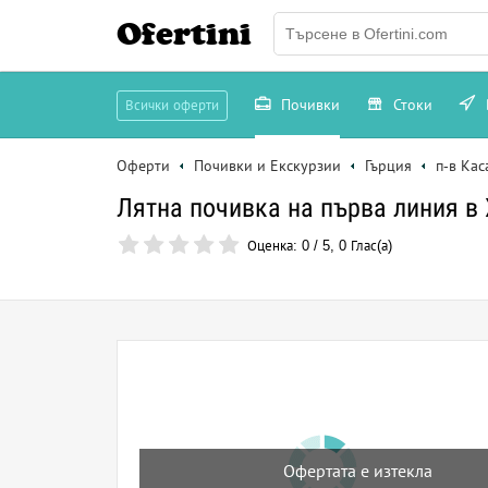
Ofertini
Почивки
Стоки
Всички оферти
Оферти
Почивки и Екскурзии
Гърция
п-в Ка
Лятна почивка на първа линия в X
Оценка:
0
/
5
,
0
Глас(а)
Офертата е изтекла