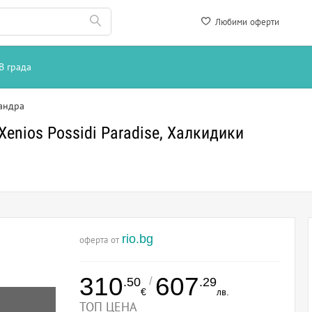
Любими оферти
В града
сандра
enios Possidi Paradise, Халкидики
rio.bg
оферта от
310
607
/
.50
.29
€
лв.
ТОП ЦЕНА