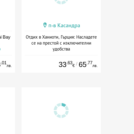
п-в Касандра
ni Bay
Отдих в Ханиоти, Гърция: Насладете
се на престой с изключителни
удобства
а
Дата: 11.07 - 30.09 + закуска
.01
.63
.77
3
33
65
/
лв.
€
лв.