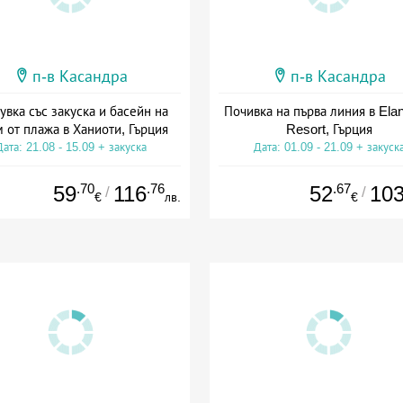
п-в Касандра
п-в Касандра
вка със закуска и басейн на
Почивка на първа линия в Ela
 от плажа в Ханиоти, Гърция
Resort, Гърция
Дата: 21.08 - 15.09 + закуска
Дата: 01.09 - 21.09 + закуск
.70
.76
.67
59
116
52
10
/
/
€
лв.
€