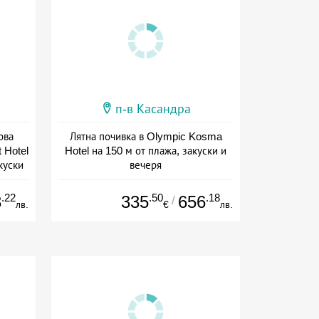
п-в Касандра
рва
Лятна почивка в Olympic Kosma
 Hotel
Hotel на 150 м от плажа, закуски и
куски
вечеря
+ полупансион
.22
.50
.18
3
335
656
/
лв.
€
лв.