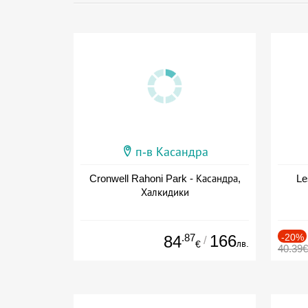
п-в Касандра
Cronwell Rahoni Park - Касандра,
Le
Халкидики
.87
166
-20%
84
/
лв.
€
40.39€