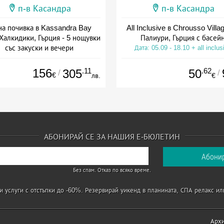
п-в Касандра
п-в Касандра
на почивка в Kassandra Bay
All Inclusive в Chrousso Villag
 Халкидики, Гърция - 5 нощувки
Палиури, Гърция с басей
със закуски и вечери
Дата: 05.09 - 18.10 + all inclus
+ полупансион
156
.11
.62
305
50
/
/
€
лв.
€
АБОНИРАЙ СЕ ЗА НАШИЯ Е-БЮЛЕТИН
Без спам. Отказ по всяко време.
 услуги с отстъпки до -60%. Резервирай уикенд в планината, СПА релакс ил
Арх