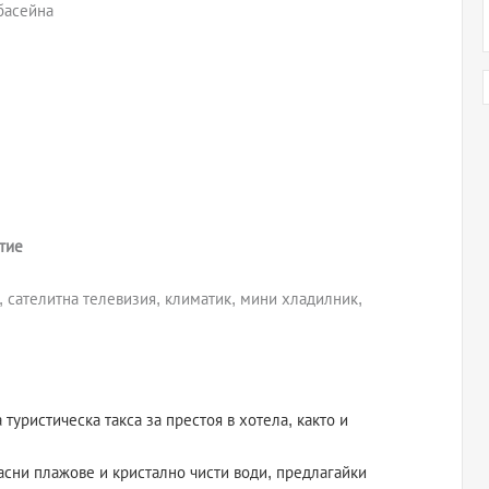
басейна
тие
, сателитна телевизия, климатик, мини хладилник,
туристическа такса за престоя в хотела, както и
асни плажове и кристално чисти води, предлагайки