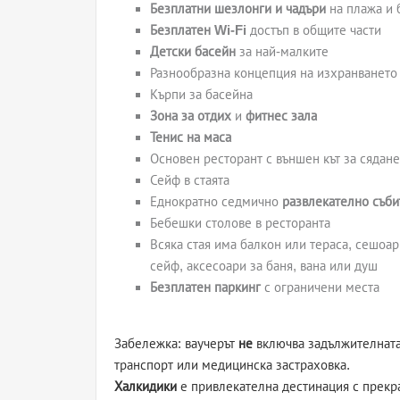
Безплатни шезлонги и чадъри
на плажа и 
Безплатен Wi-Fi
достъп в общите части
Детски басейн
за най-малките
Разнообразна концепция на изхранването
Кърпи за басейна
Зона за отдих
и
фитнес зала
Тенис на маса
Основен ресторант с външен кът за сядане
Сейф в стаята
Еднократно седмично
развлекателно съби
Бебешки столове в ресторанта
Всяка стая има балкон или тераса, сешоар
сейф, аксесоари за баня, вана или душ
Безплатен паркинг
с ограничени места
Забележка: ваучерът
не
включва задължителната 
транспорт или медицинска застраховка.
Халкидики
е привлекателна дестинация с прекр