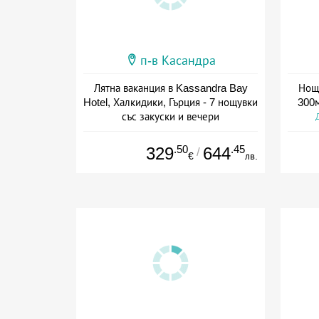
п-в Касандра
Лятна ваканция в Kassandra Bay
Нощу
Hotel, Халкидики, Гърция - 7 нощувки
300м
със закуски и вечери
+ полупансион
.50
.45
329
644
/
€
лв.