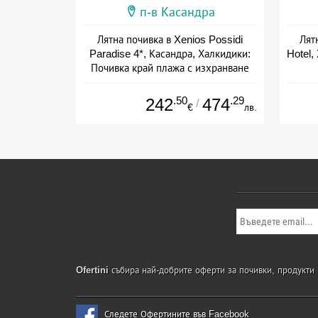
п-в Касандра
Лятна почивка в Xenios Possidi
Лят
Paradise 4*, Касандра, Халкидики:
Hotel,
Почивка край плажа с изхранване
HB и удобства
+ полупансион
.50
.29
242
474
/
€
лв.
Ofertini
събира най-добрите оферти за почивки, продукти и
Следете Офертините във Facebook