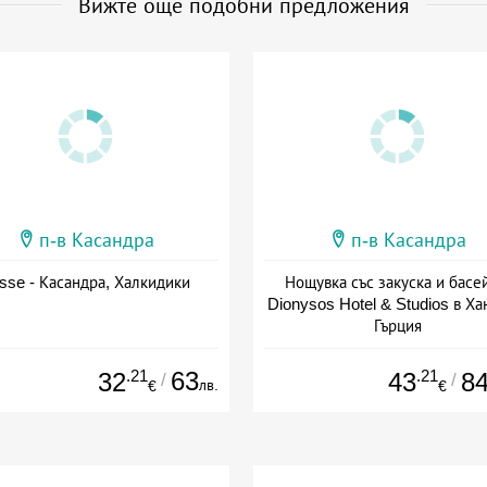
Вижте още подобни предложения
п-в Касандра
п-в Касандра
sse - Касандра, Халкидики
Нощувка със закуска и басе
Dionysos Hotel & Studios в Ха
Гърция
Дата: 07.09 - 07.10 + закуск
.21
63
.21
32
43
8
/
/
лв.
€
€