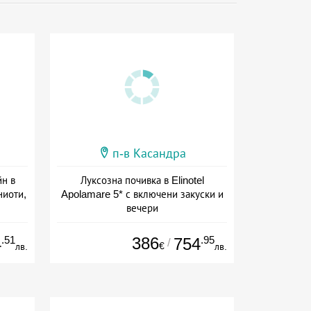
п-в Касандра
йн в
Луксозна почивка в Elinotel
ниоти,
Apolamare 5* с включени закуски и
вечери
а
+ полупансион
.51
386
.95
4
754
/
€
лв.
лв.