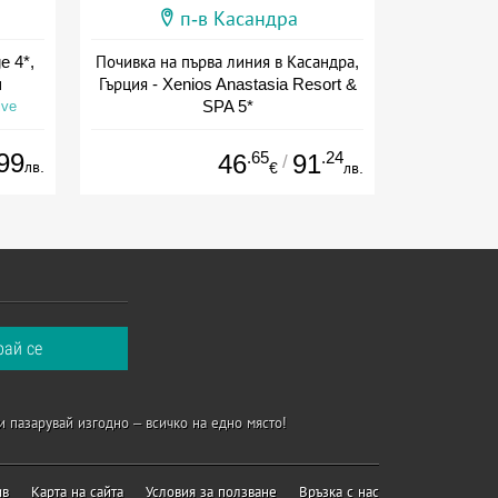
п-в Касандра
e 4*,
Почивка на първа линия в Касандра,
н
Гърция - Xenios Anastasia Resort &
SPA 5*
ive
Дата: 05.08 - 08.10 + полупансион
99
.65
.24
46
91
/
лв.
€
лв.
и пазарувай изгодно – всичко на едно място!
ив
Карта на сайта
Условия за ползване
Връзка с нас