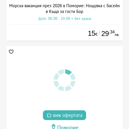
Морска ваканция през 2026 в Поморие: Нощувка с басейн
в Къща за гости Бор
Дата: 06.08 - 10.09 + без храна
15
.34
29
/
€
лв.
виж офертата
Поморие