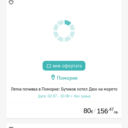
виж офертата
Поморие
Лятна почивка в Поморие: Бутиков хотел Дюн на морето
Дата: 02.07 - 10.09 + без храна
80
.47
156
/
€
лв.