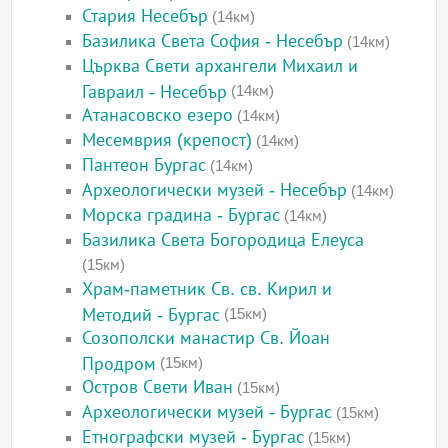
Стария Несебър
(14км)
Базилика Света София - Несебър
(14км)
Църква Свети архангели Михаил и
Гавраил - Несебър
(14км)
Атанасовско езеро
(14км)
Месемврия (крепост)
(14км)
Пантеон Бургас
(14км)
Археологически музей - Несебър
(14км)
Морска градина - Бургас
(14км)
Базилика Света Богородица Елеуса
(15км)
Храм-паметник Св. св. Кирил и
Методий - Бургас
(15км)
Созополски манастир Св. Йоан
Продром
(15км)
Остров Свети Иван
(15км)
Археологически музей - Бургас
(15км)
Етнографски музей - Бургас
(15км)