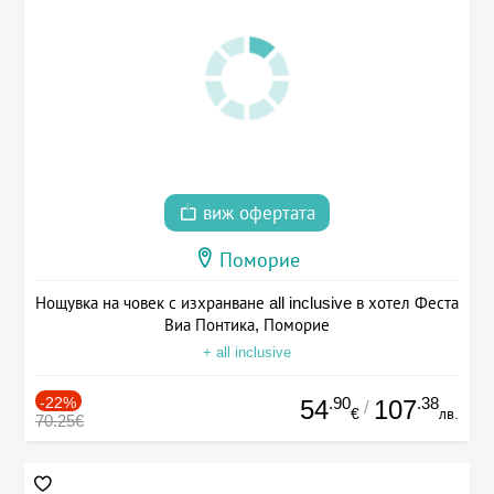
виж офертата
Поморие
Нощувка на човек с изхранване all inclusive в хотел Феста
Виа Понтика, Поморие
+ all inclusive
-22%
.90
.38
54
107
/
€
лв.
70.25€