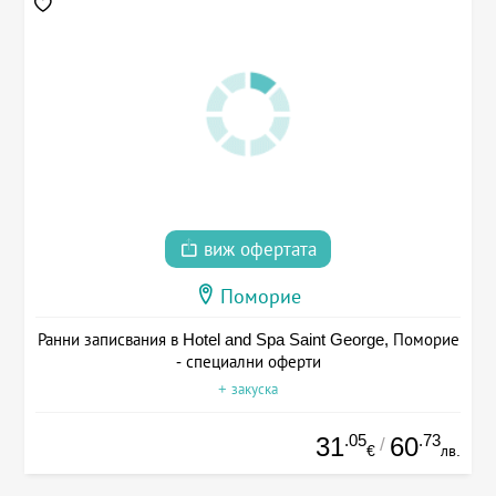
виж офертата
Поморие
Ранни записвания в Hotel and Spa Saint George, Поморие
- специални оферти
+ закуска
.05
.73
31
60
/
€
лв.