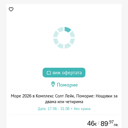
виж офертата
Поморие
Море 2026 в Комплекс Солт Лейк, Поморие: Нощувки за
двама или четирима
Дата: 17.06 - 31.08 + без храна
46
.97
89
/
€
лв.