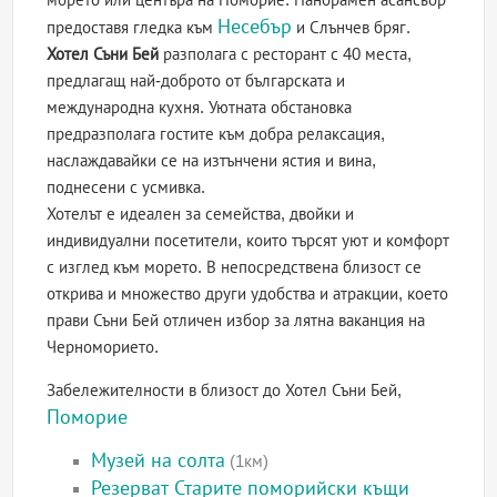
Несебър
предоставя гледка към
и Слънчев бряг.
Хотел Съни Бей
разполага с ресторант с 40 места,
предлагащ най-доброто от българската и
международна кухня. Уютната обстановка
предразполага гостите към добра релаксация,
наслаждавайки се на изтънчени ястия и вина,
поднесени с усмивка.
Хотелът е идеален за семейства, двойки и
индивидуални посетители, които търсят уют и комфорт
с изглед към морето. В непосредствена близост се
открива и множество други удобства и атракции, което
прави Съни Бей отличен избор за лятна ваканция на
Черноморието.
Забележителности в близост до Хотел Съни Бей,
Поморие
Музей на солта
(1км)
Резерват Старите поморийски къщи