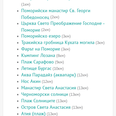
(1км)
Поморийски манастир Св. Георги
Победоносец
(2км)
Църква Свето Преображение Господне -
Поморие
(2км)
Поморийско езеро
(3км)
Тракийска гробница Кухата могила
(3км)
Фарът на Поморие
(3км)
Къмпинг Лозана
(8км)
Плаж Сарафово
(9км)
Летище Бургас
(10км)
Аква Парадайз (аквапарк)
(12км)
Нос Акин
(12км)
Манастир Света Анастасия
(13км)
Черноморски солници
(13км)
Плаж Солниците
(13км)
Остров Света Анастасия
(13км)
Атия (плаж)
(13км)