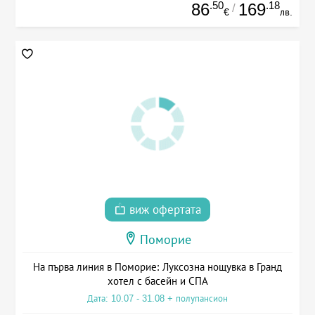
.50
.18
86
169
/
€
лв.
виж офертата
Поморие
На първа линия в Поморие: Луксозна нощувка в Гранд
хотел с басейн и СПА
Дата: 10.07 - 31.08 + полупансион