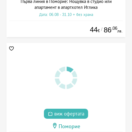
Първа линия в Поморие: Нощувка в студио или
апартамент в апартхотел Иглика
Дата: 06.08 - 31.10 + без храна
44
.06
86
/
€
лв.
виж офертата
Поморие