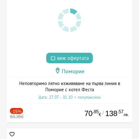
виж офертата
Поморие
Неповторимо лятно изживяване на първа линия в
Поморие с хотел Феста
Дата: 27.07 - 31.10 + полупансион
-15%
.85
.57
70
138
/
€
лв.
83.35€