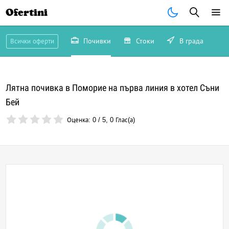
Ofertini
Почивки
Стоки
В града
Всички оферти
Лятна почивка в Поморие на първа линия в хотел Съни
Бей
Оценка:
0
/
5
,
0
Глас(а)