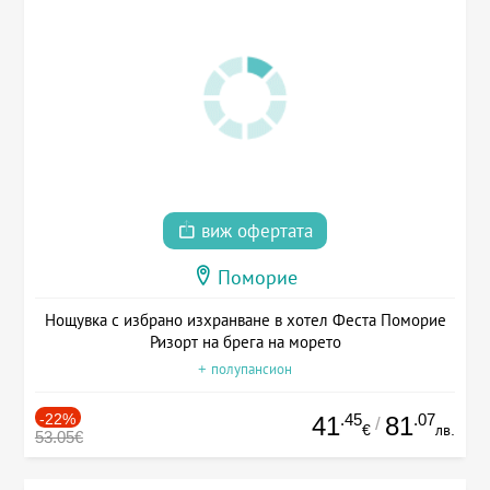
виж офертата
Поморие
Нощувка с избрано изхранване в хотел Феста Поморие
Ризорт на брега на морето
+ полупансион
-22%
.45
.07
41
81
/
€
лв.
53.05€