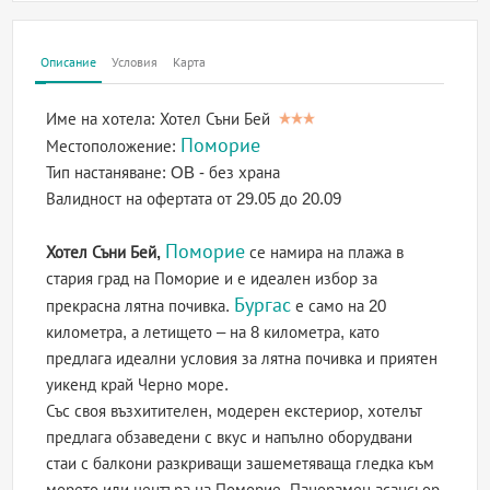
Описание
Условия
Карта
Име на хотела:
Хотел Съни Бей
Поморие
Местоположение:
Тип настаняване:
OB - без храна
Валидност на офертата
от 29.05 до 20.09
Поморие
Хотел Съни Бей,
се намира на плажа в
стария град на Поморие и е идеален избор за
Бургас
прекрасна лятна почивка.
е само на 20
километра, а летището – на 8 километра, като
предлага идеални условия за лятна почивка и приятен
уикенд край Черно море.
Със своя възхитителен, модерен екстериор, хотелът
предлага обзаведени с вкус и напълно оборудвани
стаи с балкони разкриващи зашеметяваща гледка към
морето или центъра на Поморие. Панорамен асансьор