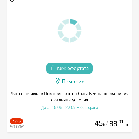
виж офертата
Поморие
Лятна почивка в Поморие: хотел Съни Бей на първа линия
с отлични условия
Дата: 15.06 - 20.09 + без храна
-10%
45
.01
88
/
€
лв.
50.00€