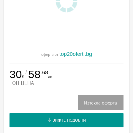
top20oferti.bg
оферта от
30
58
/
.68
€
лв.
ТОП ЦЕНА
Изтекла оферта
ВИЖТЕ ПОДОБНИ