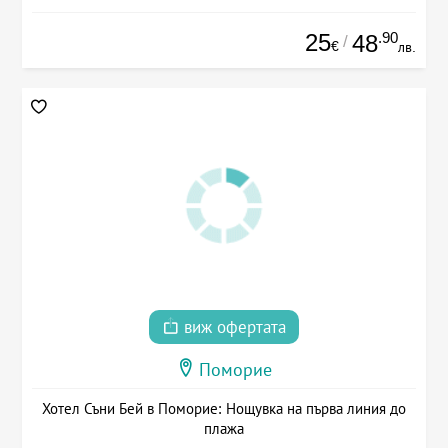
25
.90
48
/
€
лв.
виж офертата
Поморие
Хотел Съни Бей в Поморие: Нощувка на първа линия до
плажа