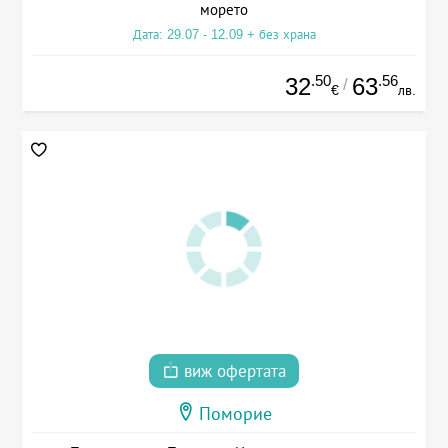
морето
Дата: 29.07 - 12.09 + без храна
.50
.56
32
63
/
€
лв.
виж офертата
Поморие