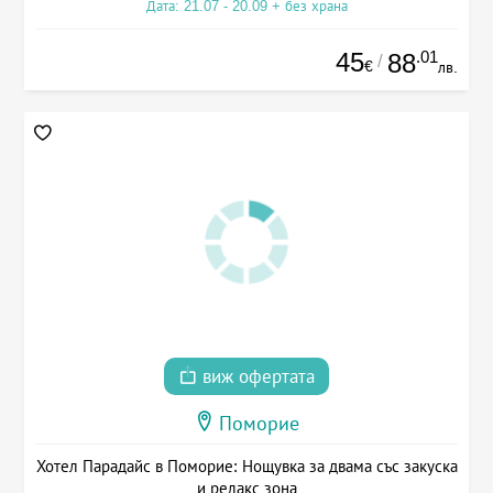
Дата: 21.07 - 20.09 + без храна
45
.01
88
/
€
лв.
виж офертата
Поморие
Хотел Парадайс в Поморие: Нощувка за двама със закуска
и релакс зона