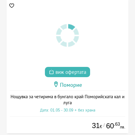
виж офертата
Поморие
Нощувка за четирима в бунгало край Поморийската кал и
луга
Дата: 01.05 - 30.09 + без храна
31
.63
60
/
€
лв.