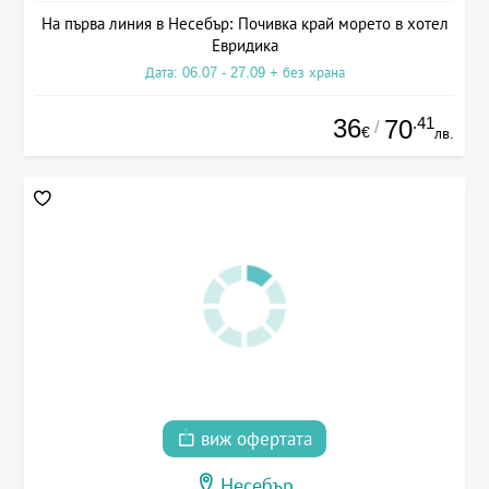
На първа линия в Несебър: Почивка край морето в хотел
Евридика
Дата: 06.07 - 27.09 + без храна
36
.41
70
/
€
лв.
виж офертата
Несебър