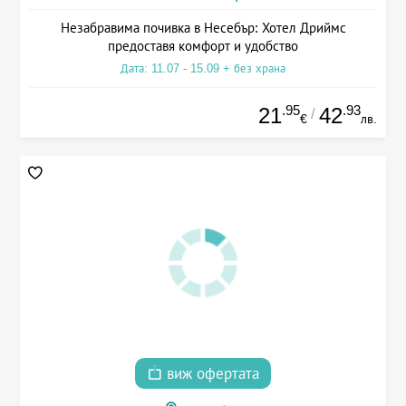
Незабравима почивка в Несебър: Хотел Дриймс
предоставя комфорт и удобство
Дата: 11.07 - 15.09 + без храна
.95
.93
21
42
/
€
лв.
виж офертата