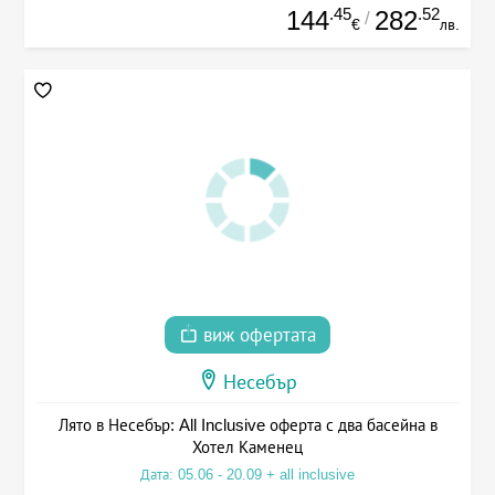
.45
.52
144
282
/
€
лв.
виж офертата
Несебър
Лято в Несебър: All Inclusive оферта с два басейна в
Хотел Каменец
Дата: 05.06 - 20.09 + all inclusive