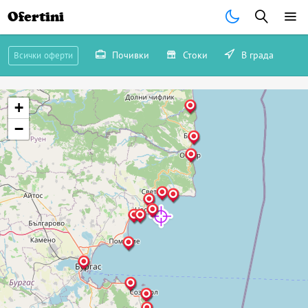
Ofertini
Почивки
Стоки
В града
Всички оферти
+
−