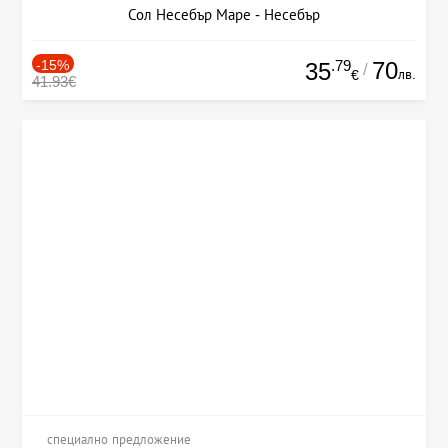
Сол Несебър Маре - Несебър
-15%
.79
70
35
/
лв.
€
41.93€
специално предложение