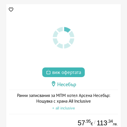
виж офертата
Несебър
Ранни записвания за МПМ хотел Арсена Несебър:
Нощувка с храна All Inclusive
+ all inclusive
.95
.34
57
113
/
€
лв.