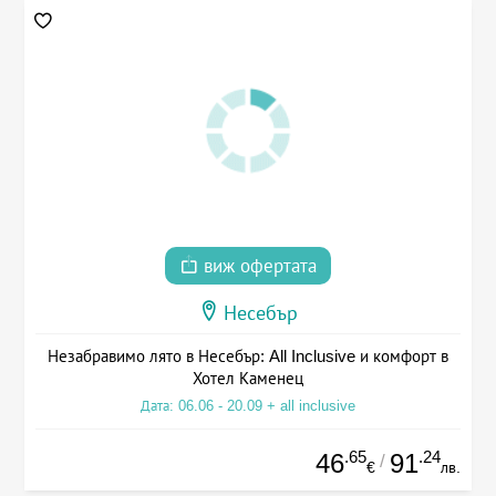
виж офертата
Несебър
Незабравимо лято в Несебър: All Inclusive и комфорт в
Хотел Каменец
Дата: 06.06 - 20.09 + all inclusive
.65
.24
46
91
/
€
лв.