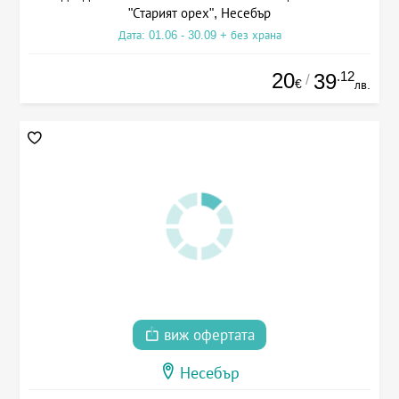
"Старият орех", Несебър
Дата: 01.06 - 30.09 + без храна
20
.12
39
/
€
лв.
виж офертата
Несебър