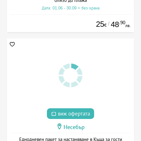
близо до плажа
Дата: 01.06 - 30.09 + без храна
25
.90
48
/
€
лв.
виж офертата
Несебър
Еднодневен пакет за настаняване в Къща за гости