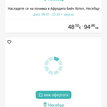
Насладете се на почивка в Афродита Бийч Хотел, Несебър
Дата: 08.07 - 13.10 + закуска
.50
.86
48
94
/
€
лв.
виж офертата
Несебър