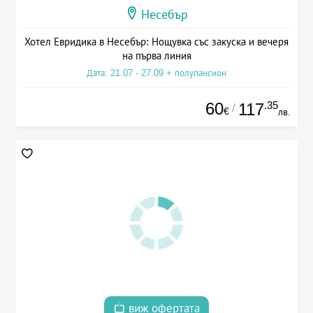
Несебър
Хотел Евридика в Несебър: Нощувка със закуска и вечеря
на първа линия
Дата: 21.07 - 27.09 + полупансион
60
.35
117
/
€
лв.
виж офертата