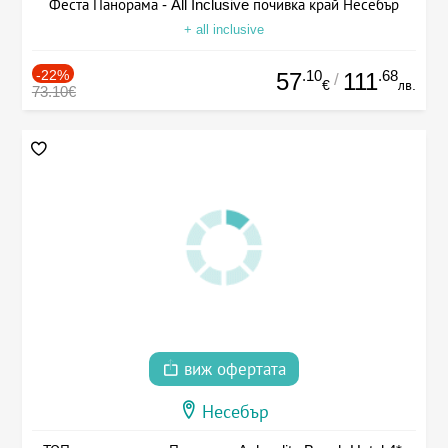
Феста Панорама - All Inclusive почивка край Несебър
+ all inclusive
-22%
.10
.68
57
111
/
€
лв.
73.10€
виж офертата
Несебър