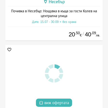
Несебър
Почивка в Несебър: Нощувка в къща за гости Колев на
централна улица
Дата: 15.07 - 30.09 + без храна
.50
.09
20
40
/
€
лв.
виж офертата