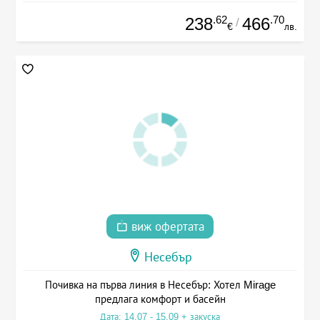
.62
.70
238
466
/
€
лв.
виж офертата
Несебър
Почивка на първа линия в Несебър: Хотел Mirage
предлага комфорт и басейн
Дата: 14.07 - 15.09 + закуска