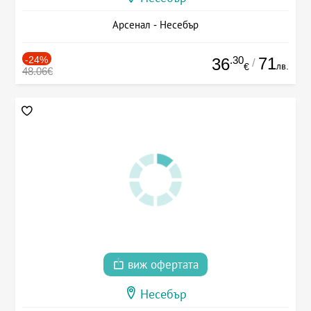
Арсенал - Несебър
-24%
.30
71
36
/
лв.
€
48.06€
виж офертата
Несебър