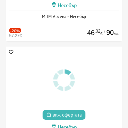
Несебър
МПМ Арсена - Несебър
-20%
.02
90
46
/
лв.
€
57.27€
виж офертата
Несебър