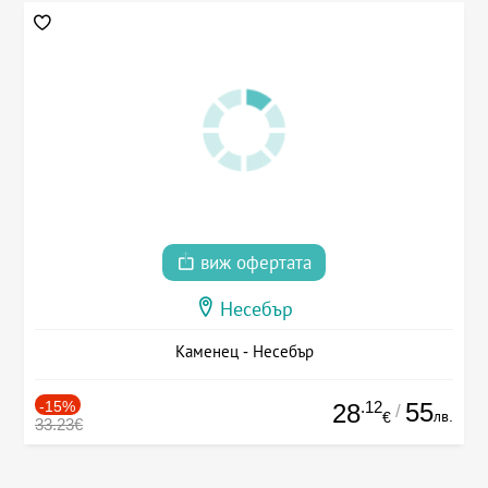
виж офертата
Несебър
Каменец - Несебър
-15%
.12
55
28
/
лв.
€
33.23€