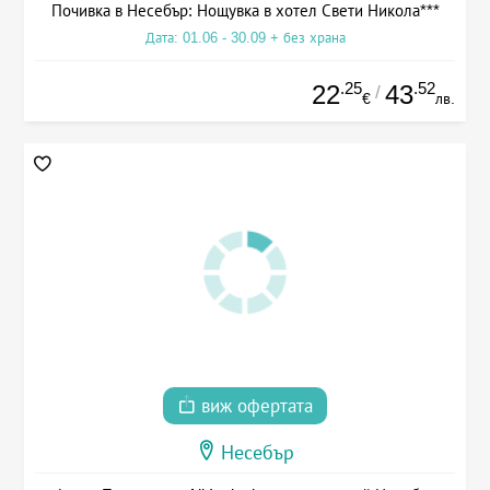
Почивка в Несебър: Нощувка в хотел Свети Никола***
Дата: 01.06 - 30.09 + без храна
.25
.52
22
43
/
€
лв.
виж офертата
Несебър