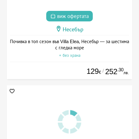
виж офертата
Несебър
Почивка в топ сезон във Villa Elea, Несебър — за шестима
с гледка море
+ без храна
129
.30
252
/
€
лв.