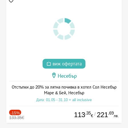
виж офертата
Несебър
Отстъпки до 20% за лятна почивка в хотел Сол Несебър
Маре & Бей, Несебър
Дата: 01.05 - 31.10 + all inclusive
-15%
.35
.69
113
221
/
€
лв.
133.35€