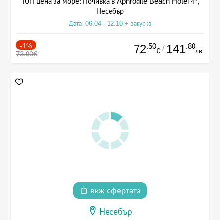
ТОП цена за море: Почивка в Aphrodite Beach Hotel 4*,
Несебър
Дата: 06.04 - 12.10 + закуска
-1%
.50
.80
72
141
/
€
лв.
73.00€
виж офертата
Несебър