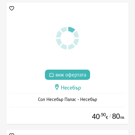
виж офертата
Несебър
Сол Несебър Палас - Несебър
.90
80
40
/
лв.
€