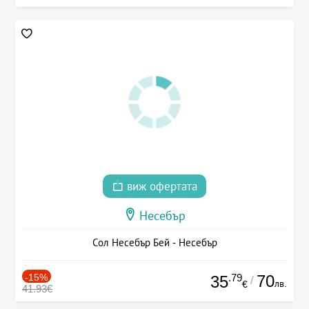
виж офертата
Несебър
Сол Несебър Бей - Несебър
-15%
.79
70
35
/
лв.
€
41.93€