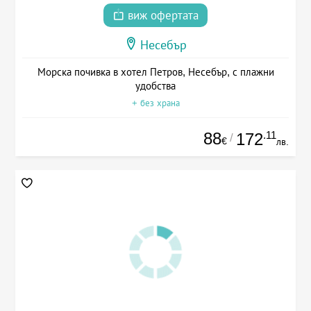
виж офертата
Несебър
Морска почивка в хотел Петров, Несебър, с плажни
удобства
+ без храна
88
.11
172
/
€
лв.