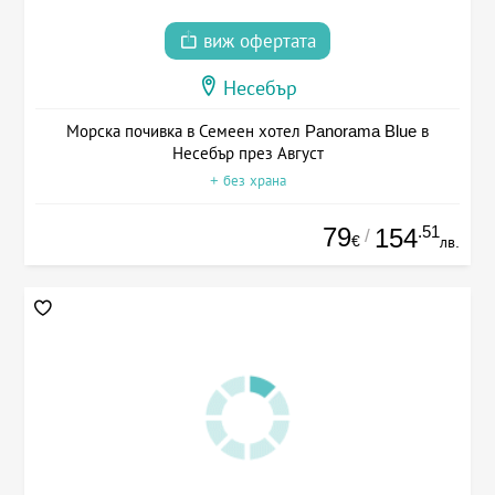
виж офертата
Несебър
Морска почивка в Семеен хотел Panorama Blue в
Несебър през Август
+ без храна
79
.51
154
/
€
лв.