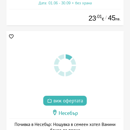
Дата: 01.06 - 30.09 + без храна
.01
45
23
/
лв.
€
виж офертата
Несебър
Почивка в Несебър: Нощувка в семеен хотел Ванини