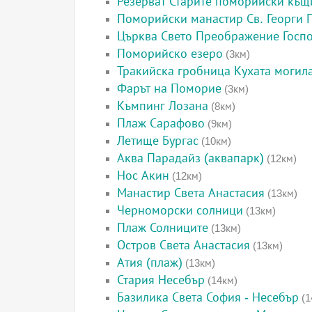
Резерват Старите поморийски къщ
Поморийски манастир Св. Георги
Църква Свето Преображение Госп
Поморийско езеро
(3км)
Тракийска гробница Кухата могил
Фарът на Поморие
(3км)
Къмпинг Лозана
(8км)
Плаж Сарафово
(9км)
Летище Бургас
(10км)
Аква Парадайз (аквапарк)
(12км)
Нос Акин
(12км)
Манастир Света Анастасия
(13км)
Черноморски солници
(13км)
Плаж Солниците
(13км)
Остров Света Анастасия
(13км)
Атия (плаж)
(13км)
Стария Несебър
(14км)
Базилика Света София - Несебър
(1