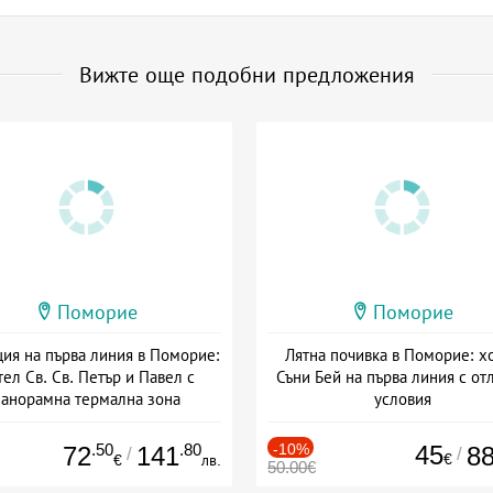
Вижте още подобни предложения
Поморие
Поморие
ия на първа линия в Поморие:
Лятна почивка в Поморие: х
тел Св. Св. Петър и Павел с
Съни Бей на първа линия с от
панорамна термална зона
условия
а: 03.07 - 30.09 + полупансион
Дата: 15.06 - 20.09 + без хра
.50
.80
-10%
45
72
141
8
/
/
€
€
лв.
50.00€