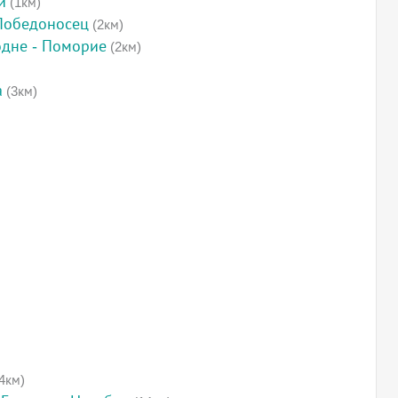
и
(1км)
 Победоносец
(2км)
одне - Поморие
(2км)
а
(3км)
4км)