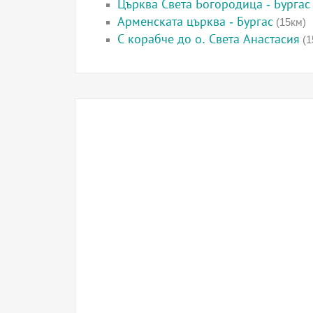
Църква Света Богородица - Бургас
Арменската църква - Бургас
(15км)
С корабче до о. Света Анастасия
(1