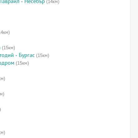
Гавраил - Несебър
(14км)
14км)
а
(15км)
тодий - Бургас
(15км)
родром
(15км)
км)
м)
)
км)