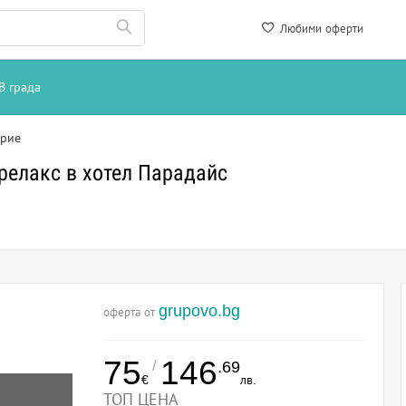
Любими оферти
В града
рие
релакс в хотел Парадайс
grupovo.bg
оферта от
75
146
/
.69
€
лв.
ТОП ЦЕНА