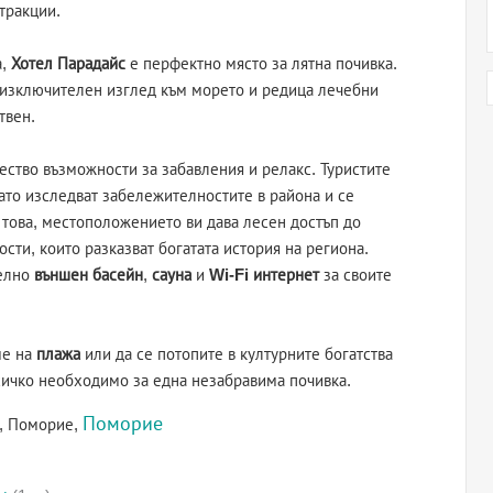
тракции.
а,
Хотел Парадайс
е перфектно място за лятна почивка.
 с изключителен изглед към морето и редица лечебни
твен.
ство възможности за забавления и релакс. Туристите
ато изследват забележителностите в района и се
 това, местоположението ви дава лесен достъп до
сти, които разказват богатата история на региона.
телно
външен басейн
,
сауна
и
Wi-Fi интернет
за своите
ме на
плажа
или да се потопите в културните богатства
ичко необходимо за една незабравима почивка.
Поморие
с, Поморие,