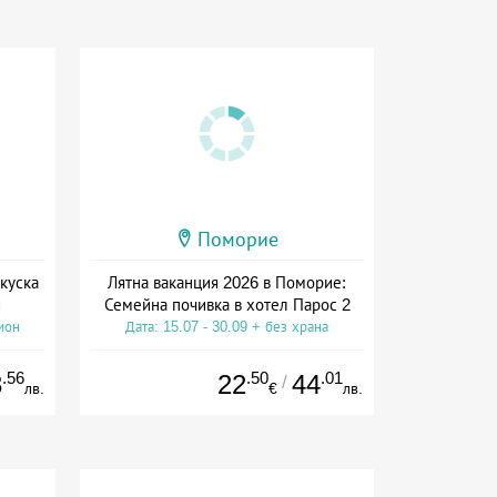
Поморие
куска
Лятна ваканция 2026 в Поморие:
и
Семейна почивка в хотел Парос 2
ион
Дата: 15.07 - 30.09 + без храна
.56
.50
.01
3
22
44
/
лв.
€
лв.