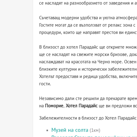
се насладят на разнообразието от заведения и а
Съчетаващ модерни удобства и уютна атмосфер
Гостите могат да се възползват от релакс зона
процедури, които ще направят престоя ви единс
В близост до хотел Парадайс ще откриете множе
ще се насладят на свежите морски бризове, док
наслаждават на красотата на Черно море. Освен
близките културни и исторически забележително
Хотелът предоставя и редица удобства, включи
гости.
Независимо дали сте решили да прекарате вре
на
Поморие
,
Хотел Парадайс
ще ви предложи вс
Забележителности в близост до Хотел Парадай
Музей на солта
(1км)