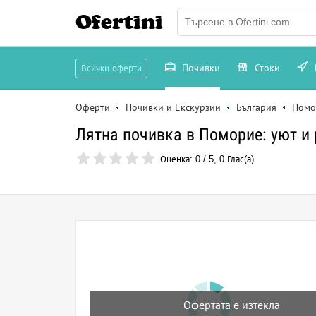
Ofertini
Почивки
Стоки
Всички оферти
Оферти
Почивки и Екскурзии
България
Помо
Лятна почивка в Поморие: уют и 
Оценка:
0
/
5
,
0
Глас(а)
Офертата е изтекла