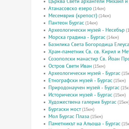
Църква Свети архангели Михаил и 
Атанасовско езеро
(14км)
Месемврия (крепост)
(14км)
Пантеон Бургас
(14км)
Археологически музей - Несебър
(
Морска градина - Бургас
(14км)
Базилика Света Богородица Елеус
Храм-паметник Св. св. Кирил и Ме
Созополски манастир Св. Йоан П
Остров Свети Иван
(15км)
Археологически музей - Бургас
(15
Етнографски музей - Бургас
(15км)
Природонаучен музей - Бургас
(15к
Исторически музей - Бургас
(15км)
Художествена галерия Бургас
(15км
Бургаски мост
(15км)
Мол Бургас Плаза
(15км)
Паметникът на Альоша - Бургас
(15