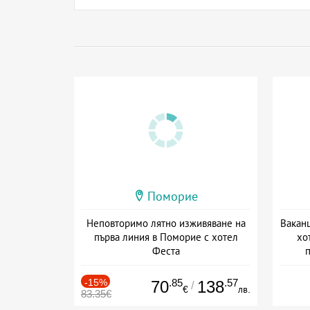
Поморие
Неповторимо лятно изживяване на
Ваканц
първа линия в Поморие с хотел
хо
Феста
Дата: 27.07 - 31.10 + полупансион
Дат
-15%
.85
.57
70
138
/
€
лв.
83.35€