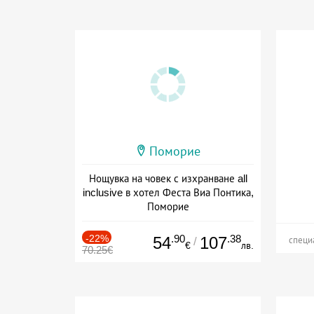
Поморие
Нощувка на човек с изхранване all
inclusive в хотел Феста Виа Понтика,
Поморие
+ all inclusive
-22%
.90
.38
54
107
/
специ
€
лв.
70.25€