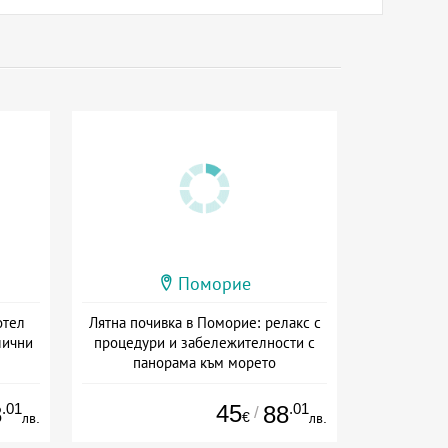
Поморие
отел
Лятна почивка в Поморие: релакс с
лични
процедури и забележителности с
панорама към морето
на
Дата: 01.04 - 30.09 + закуска
.01
45
.01
8
88
/
€
лв.
лв.