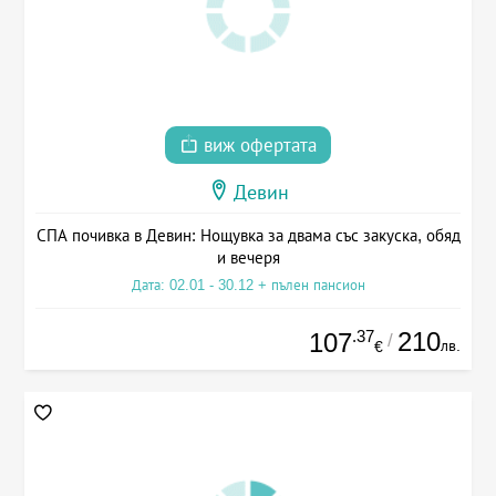
виж офертата
Девин
СПА почивка в Девин: Нощувка за двама със закуска, обяд
и вечеря
Дата: 02.01 - 30.12 + пълен пансион
.37
210
107
/
лв.
€