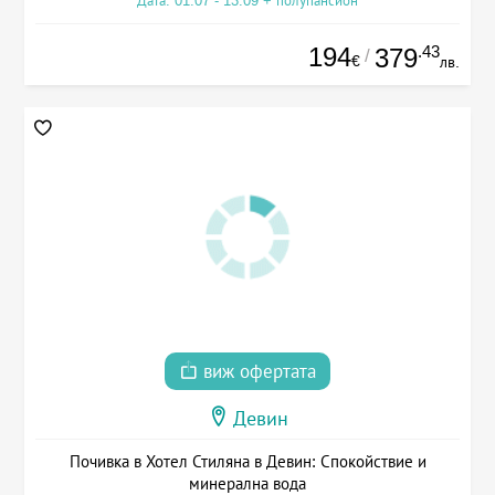
Дата: 01.07 - 13.09 + полупансион
194
.43
379
/
€
лв.
виж офертата
Девин
Почивка в Хотел Стиляна в Девин: Спокойствие и
минерална вода