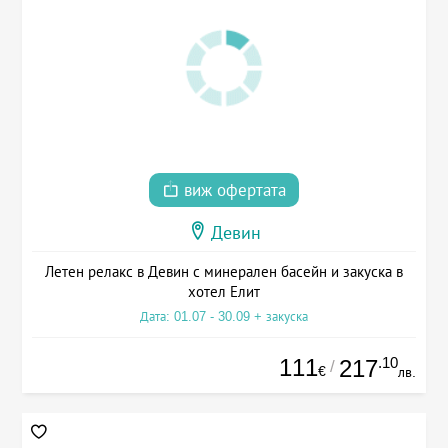
виж офертата
Девин
Летен релакс в Девин с минерален басейн и закуска в
хотел Елит
Дата: 01.07 - 30.09 + закуска
111
.10
217
/
€
лв.