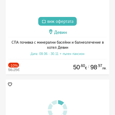
виж офертата
Девин
СПА почивка с минерални басейни и балнеолечение в
хотел Девин
Дата: 09.06 - 30.11 + пълен пансион
-10%
.60
.97
50
98
/
€
лв.
56.25€