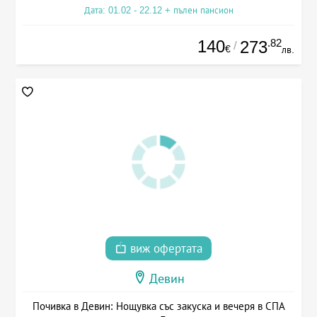
Дата: 01.02 - 22.12 + пълен пансион
140
.82
273
/
€
лв.
виж офертата
Девин
Почивка в Девин: Нощувка със закуска и вечеря в СПА