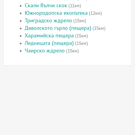
Скали Вълчи скок
(11км)
Южнородопска екопътека
(12км)
Триградско ждрело
(15км)
Дяволското гърло (пещера)
(15км)
Харамийска пещера
(15км)
Ледницата (пещера)
(15км)
Чаирско ждрело
(15км)