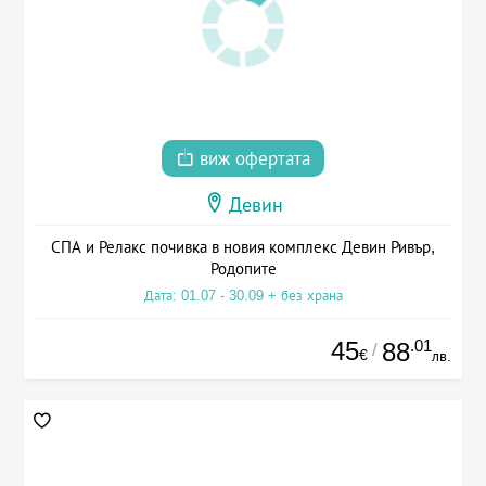
виж офертата
Девин
СПА и Релакс почивка в новия комплекс Девин Ривър,
Родопите
Дата: 01.07 - 30.09 + без храна
45
.01
88
/
€
лв.