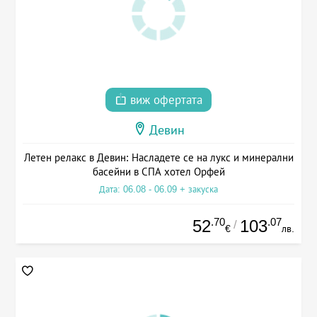
виж офертата
Девин
Летен релакс в Девин: Насладете се на лукс и минерални
басейни в СПА хотел Орфей
Дата: 06.08 - 06.09 + закуска
.70
.07
52
103
/
€
лв.