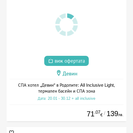
виж офертата
Девин
СПА хотел „Девин“ в Родопите: All Inclusive Light,
термален басейн и СПА зона
Дата: 20.01 - 30.12 + all inclusive
.07
139
71
/
лв.
€