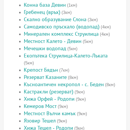
Конна база Девин
(1км)
Гребенец (връх)
(3км)
Скално образувание Слона
(3км)
Самодивско пръскало (водопад)
(4км)
Минерален комплекс Струилица
(4км)
Местност Калето - Девин
(5км)
Мечешки водопад
(5км)
Екопътека Струилица-Калето-Лъката
(5км)
Крепост Бядън
(7км)
Резерват Казаните
(8км)
Късноантичен некропол - с. Беден
(8км)
Кастракли (резерват)
(9км)
Хижа Орфей - Родопи
(9км)
Кемеров Мост
(9км)
Местност Вълчи камък
(9км)
Язовир Тешел
(9км)
Хижа Тешел - Родопи
(9км)