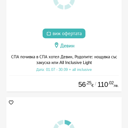
виж офертата
Девин
СПА почивка в СПА хотел Девин, Родопите: нощувка със
закуска или All Inclusive Light
Дата: 01.07 - 30.09 + all inclusive
.25
.02
56
110
/
€
лв.