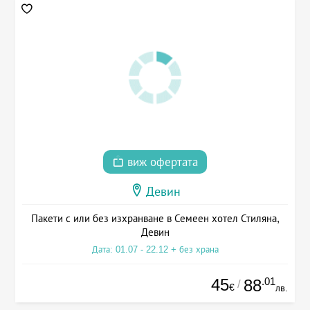
виж офертата
Девин
Пакети с или без изхранване в Семеен хотел Стиляна,
Девин
Дата: 01.07 - 22.12 + без храна
45
.01
88
/
€
лв.