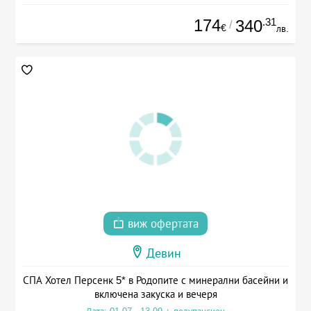
174
.31
340
/
€
лв.
виж офертата
Девин
СПА Хотел Персенк 5* в Родопите с минерални басейни и
включена закуска и вечеря