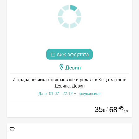
виж офертата
Девин
Изгодна почивка с изхранване и релакс в Къща за гости
Девина, Девин
Дата: 01.07 - 22.12 + полупансион
35
.45
68
/
€
лв.