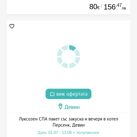
80
.47
156
/
€
лв.
виж офертата
Девин
Луксозен СПА пакет със закуска и вечеря в хотел
Персенк, Девин
Дата: 01.07 - 13.09 + полупансион