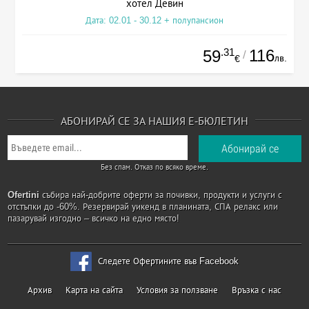
хотел Девин
Дата: 02.01 - 30.12 + полупансион
.31
116
59
/
лв.
€
АБОНИРАЙ СЕ ЗА НАШИЯ Е-БЮЛЕТИН
Без спам. Отказ по всяко време.
Ofertini
събира най-добрите оферти за почивки, продукти и услуги с
отстъпки до -60%. Резервирай уикенд в планината, СПА релакс или
пазарувай изгодно – всичко на едно място!
Следете Офертините във Facebook
Архив
Карта на сайта
Условия за ползване
Връзка с нас