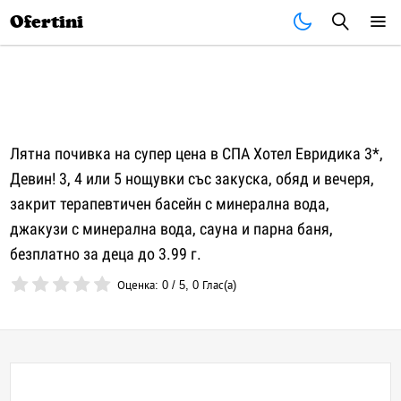
Почивки
Стоки
В града
Всички оферти
Ofertini
Лятна почивка на супер цена в СПА Хотел Евридика 3*,
Девин! 3, 4 или 5 нощувки със закуска, обяд и вечеря,
закрит терапевтичен басейн с минерална вода,
джакузи с минерална вода, сауна и парна баня,
безплатно за деца до 3.99 г.
Оценка:
0
/
5
,
0
Глас(а)