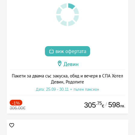
виж офертата
Девин
Пакети за двама със закуска, обяд и вечеря в СПА Хотел
Девин, Родопите
Дата: 25.09 - 30.11 + пълен пансион
-1%
.75
598
305
/
лв.
€
306.00€