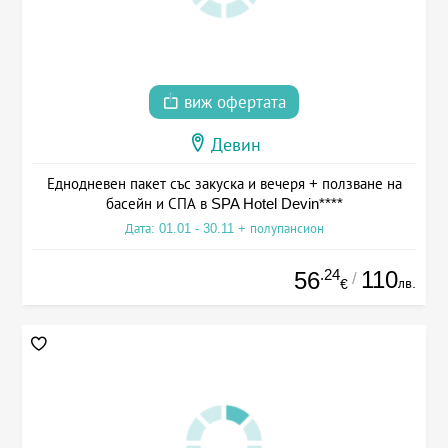
виж офертата
Девин
Еднодневен пакет със закуска и вечеря + ползване на
басейн и СПА в SPA Hotel Devin****
Дата: 01.01 - 30.11 + полупансион
.24
110
56
/
лв.
€