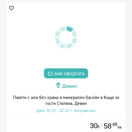
виж офертата
Девин
Пакети с или без храна и минерален басейн в Къща за
гости Стиляна, Девин
Дата: 01.07 - 22.12 + полупансион
30
.68
58
/
€
лв.