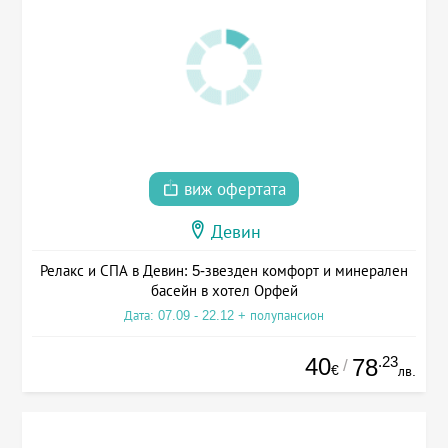
виж офертата
Девин
Релакс и СПА в Девин: 5-звезден комфорт и минерален
басейн в хотел Орфей
Дата: 07.09 - 22.12 + полупансион
40
.23
78
/
€
лв.