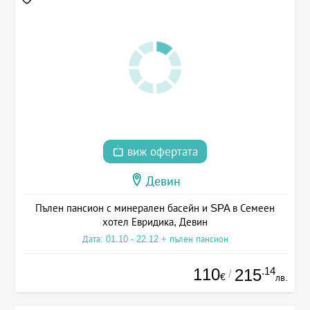
виж офертата
Девин
Пълен пансион с минерален басейн и SPA в Семеен
хотел Евридика, Девин
Дата: 01.10 - 22.12 + пълен пансион
110
.14
215
/
€
лв.