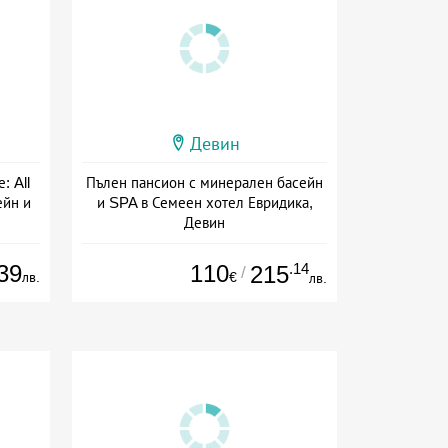
Девин
: All
Пълен пансион с минерален басейн
ейн и
и SPA в Семеен хотел Евридика,
Девин
ive
Дата: 01.10 - 22.12 + пълен пансион
39
110
.14
215
/
лв.
€
лв.