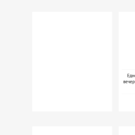
Едн
вечер
Дат