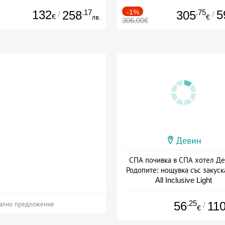
132
.17
-1%
.75
5
258
305
/
/
€
лв.
€
306.00€
Девин
СПА почивка в СПА хотел Де
Родопите: нощувка със закуск
All Inclusive Light
Дата: 01.07 - 30.09 + all inclus
.25
56
11
/
ално предложение
€