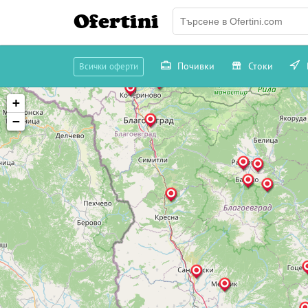
Ofertini
Почивки
Стоки
Всички оферти
+
−