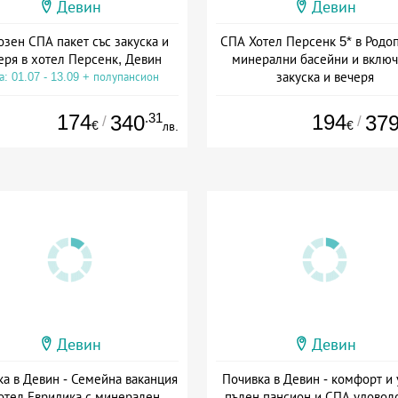
Девин
Девин
озен СПА пакет със закуска и
СПА Хотел Персенк 5* в Родоп
еря в хотел Персенк, Девин
минерални басейни и включ
закуска и вечеря
а: 01.07 - 13.09 + полупансион
Дата: 01.07 - 13.09 + полупанс
174
.31
194
340
37
/
/
€
€
лв.
Девин
Девин
а в Девин - Семейна ваканция
Почивка в Девин - комфорт и 
отел Евридика с минерален
пълен пансион и СПА удовол