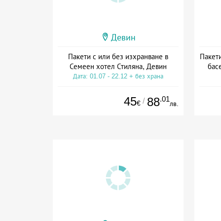
Девин
Пакети с или без изхранване в
Пакети
Семеен хотел Стиляна, Девин
басе
Дата: 01.07 - 22.12 + без храна
Дат
45
.01
88
/
€
лв.