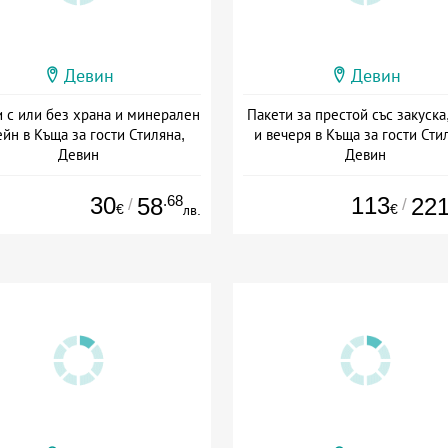
Девин
Девин
 с или без храна и минерален
Пакети за престой със закуска
йн в Къща за гости Стиляна,
и вечеря в Къща за гости Сти
Девин
Девин
а: 01.07 - 22.12 + полупансион
Дата: 01.07 - 22.12 + пълен пан
30
.68
113
58
22
/
/
€
€
лв.