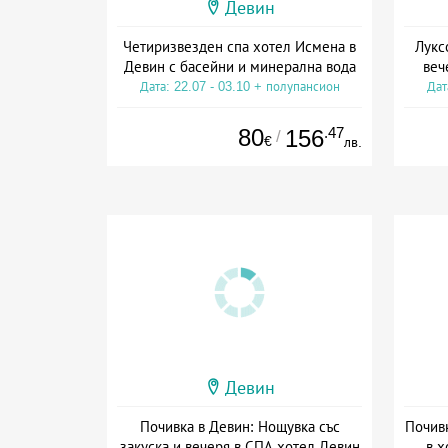
Девин
Четиризвезден спа хотел Исмена в
Лукс
Девин с басейни и минерална вода
веч
Дата: 22.07 - 03.10 + полупансион
Дат
80
.47
156
/
€
лв.
Девин
Почивка в Девин: Нощувка със
Почивк
закуска и вечеря в СПА хотел Девин
в х