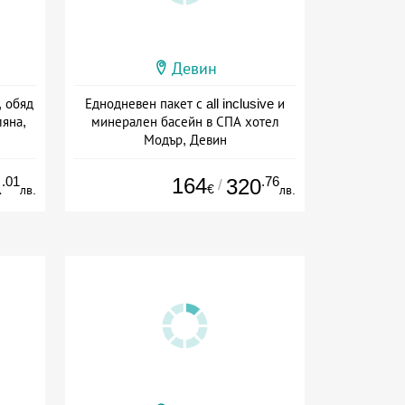
Девин
, обяд
Еднодневен пакет с all inclusive и
ляна,
минерален басейн в СПА хотел
Модър, Девин
сион
Дата: 01.07 - 15.09 + all inclusive
.01
164
.76
1
320
/
€
лв.
лв.