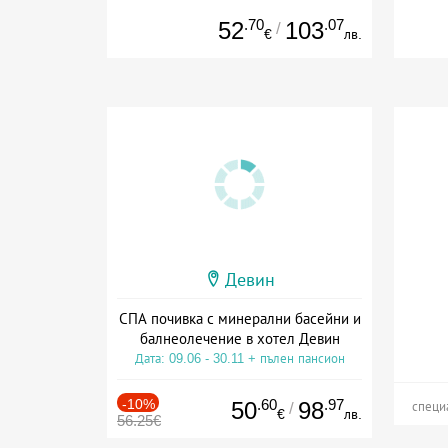
.70
.07
52
103
/
€
лв.
Девин
СПА почивка с минерални басейни и
балнеолечение в хотел Девин
Дата: 09.06 - 30.11 + пълен пансион
-10%
.60
.97
50
98
/
специ
€
лв.
56.25€