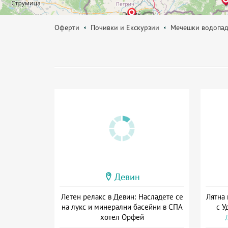
Оферти
Почивки и Екскурзии
Мечешки водопа
Девин
Летен релакс в Девин: Насладете се
Лятна 
на лукс и минерални басейни в СПА
с У
хотел Орфей
Дата: 06.08 - 06.09 + закуска