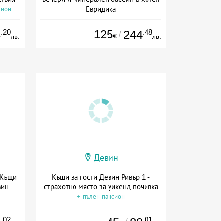
Евридика
сион
Дата: 02.07 - 30.09 + пълен пансион
.20
125
.48
8
244
/
€
лв.
лв.
Девин
 Къщи
Къщи за гости Девин Ривър 1 -
вин
страхотно място за уикенд почивка
+ пълен пансион
.02
.01