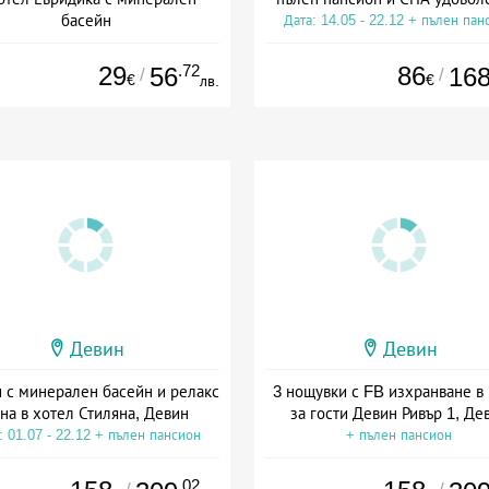
басейн
Дата: 14.05 - 22.12 + пълен пан
: 01.02 - 30.09 + пълен пансион
29
.72
86
56
16
/
/
€
€
лв.
Девин
Девин
 с минерален басейн и релакс
3 нощувки с FB изхранване в
на в хотел Стиляна, Девин
за гости Девин Ривър 1, Де
: 01.07 - 22.12 + пълен пансион
+ пълен пансион
.02