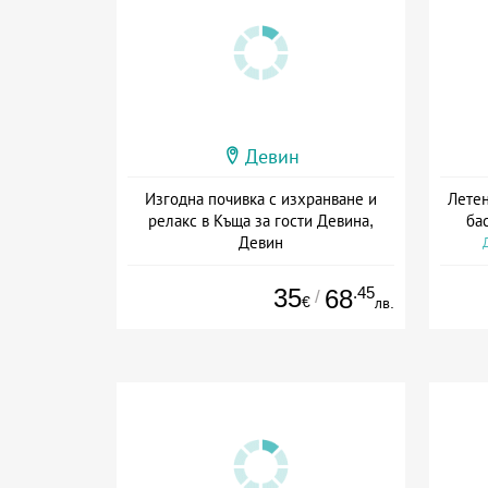
Девин
Изгодна почивка с изхранване и
Летен
релакс в Къща за гости Девина,
бас
Девин
Дата: 01.07 - 22.12 + полупансион
35
.45
68
/
€
лв.