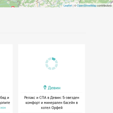
Leaflet
| ©
OpenStreetMap
contributors
Девин
обяд и
Релакс и СПА в Девин: 5-звезден
допите
комфорт и минерален басейн в
хотел Орфей
сион
Дата: 07.09 - 22.12 + полупансион