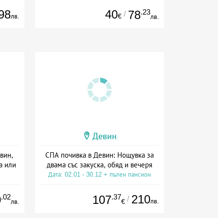
98
40
.23
78
/
лв.
€
лв.
Девин
вин,
СПА почивка в Девин: Нощувка за
а или
двама със закуска, обяд и вечеря
Дата: 02.01 - 30.12 + пълен пансион
ive
.02
.37
210
0
107
/
лв.
лв.
€