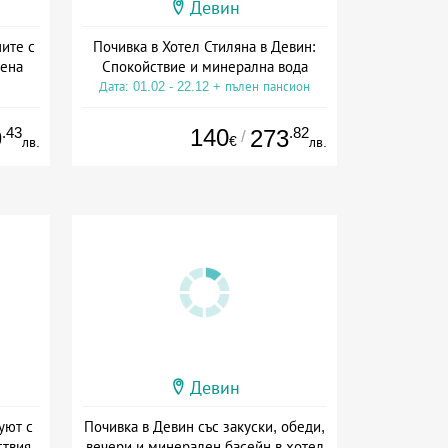
Девин
ите с
Почивка в Хотел Стиляна в Девин:
ена
Спокойствие и минерална вода
Дата: 01.02 - 22.12 + пълен пансион
ион
.43
140
.82
9
273
/
€
лв.
лв.
Девин
уют с
Почивка в Девин със закуски, обеди,
ствия
вечери и минерален басейн в хотел