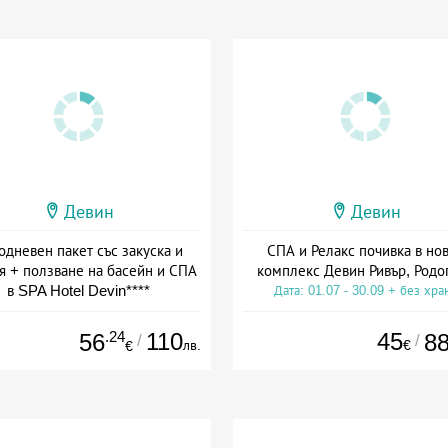
Девин
Девин
одневен пакет със закуска и
СПА и Релакс почивка в но
я + ползване на басейн и СПА
комплекс Девин Ривър, Родо
в SPA Hotel Devin****
Дата: 01.07 - 30.09 + без хра
а: 01.01 - 30.11 + полупансион
.24
110
45
56
8
/
/
лв.
€
€