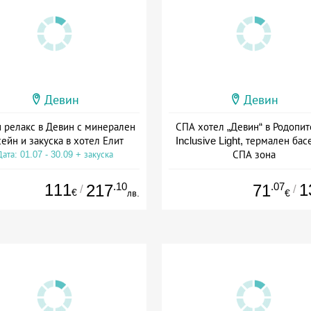
Девин
Девин
 релакс в Девин с минерален
СПА хотел „Девин“ в Родопите
ейн и закуска в хотел Елит
Inclusive Light, термален бас
СПА зона
Дата: 01.07 - 30.09 + закуска
Дата: 20.01 - 30.12 + all inclus
111
.10
.07
1
217
71
/
/
€
лв.
€