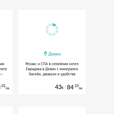
Девин
вия
Релакс и СПА в семейния хотел
пите
Евридика в Девин с минерален
басейн, джакузи и удобства
на
Дата: 01.07 - 22.12 + без храна
.01
43
.10
8
84
/
€
лв.
лв.