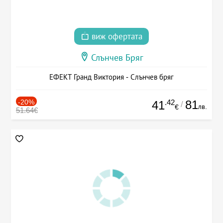
виж офертата
Слънчев Бряг
ЕФЕКТ Гранд Виктория - Слънчев бряг
-20%
.42
81
41
/
лв.
€
51.64€