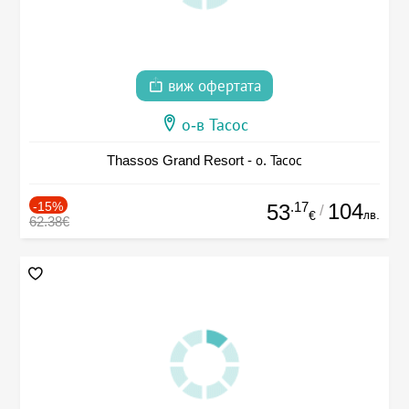
виж офертата
о-в Тасос
Thassos Grand Resort - о. Тасос
-15%
.17
104
53
/
лв.
€
62.38€