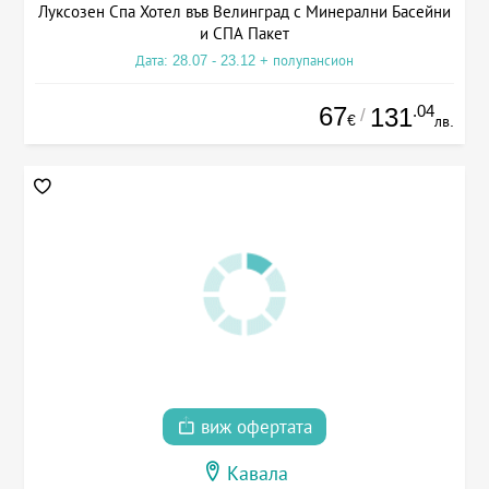
Луксозен Спа Хотел във Велинград с Минерални Басейни
и СПА Пакет
Дата: 28.07 - 23.12 + полупансион
67
.04
131
/
€
лв.
виж офертата
Кавала