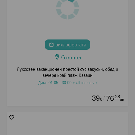
виж офертата
Созопол
Луксозен ваканционен престой със закуски, обяд и
вечеря край плаж Каваци
Дата: 01.05 - 30.09 + all inclusive
39
.28
76
/
€
лв.