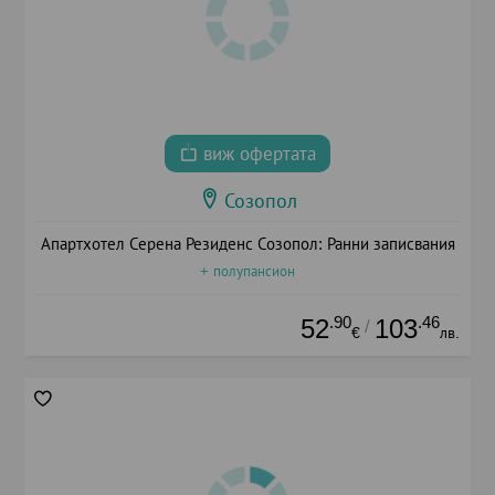
виж офертата
Созопол
Апартхотел Серена Резиденс Созопол: Ранни записвания
+ полупансион
.90
.46
52
103
/
€
лв.