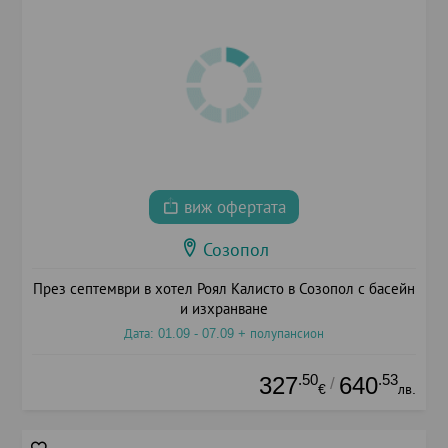
виж офертата
Созопол
През септември в хотел Роял Калисто в Созопол с басейн
и изхранване
Дата: 01.09 - 07.09 + полупансион
.50
.53
327
640
/
€
лв.