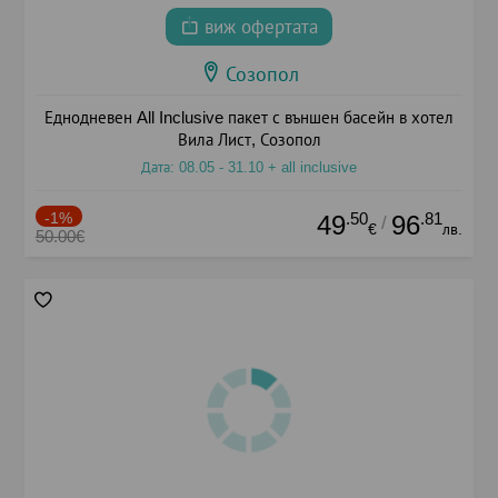
виж офертата
Созопол
Еднодневен All Inclusive пакет с външен басейн в хотел
Вила Лист, Созопол
Дата: 08.05 - 31.10 + all inclusive
-1%
.50
.81
49
96
/
€
лв.
50.00€