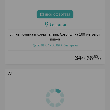
виж офертата
Созопол
Лятна почивка в хотел Телъви, Созопол на 100 метра от
плажа
Дата: 01.07 - 08.09 + без храна
34
.50
66
/
€
лв.