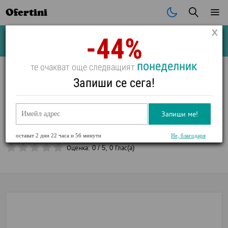
Ofertini
-44%
Почивки
Стоки
В града
Всички оферти
понеделник
те очакват още следващият
Запиши се сега!
Лятна ваканция 2024 г. в Хотел Хасиенда Бийч 4*,
Созопол! Нощувка, изхранване по избор, първа линия,
Запиши ме!
външен басйн, фитнес, тенис на маса, анимация, дете
до 3.99 г. - безплатно
остават
2 дни 22 часа и 56 минути
Не, благодаря
Оценка:
0
/
5
,
0
Глас(а)