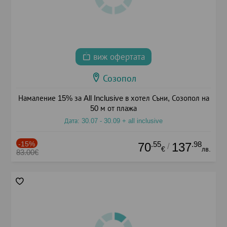
виж офертата
Созопол
Намаление 15% за All Inclusive в хотел Съни, Созопол на
50 м от плажа
Дата: 30.07 - 30.09 + all inclusive
-15%
.55
.98
70
137
/
€
лв.
83.00€