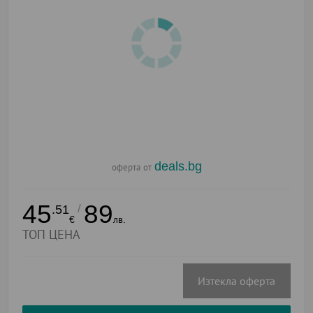
deals.bg
оферта от
45
89
/
.51
€
лв.
ТОП ЦЕНА
Изтекла оферта