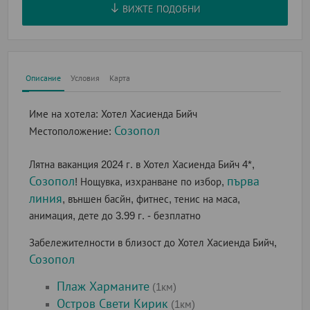
ВИЖТЕ ПОДОБНИ
Описание
Условия
Карта
Име на хотела:
Хотел Хасиенда Бийч
Созопол
Местоположение:
Лятна ваканция 2024 г. в Хотел Хасиенда Бийч 4*,
Созопол
първа
! Нощувка, изхранване по избор,
линия
, външен басйн, фитнес, тенис на маса,
анимация, дете до 3.99 г. - безплатно
Забележителности в близост до Хотел Хасиенда Бийч,
Созопол
Плаж Харманите
(1км)
Остров Свети Кирик
(1км)