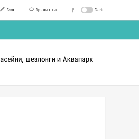
Блог
Връзка с нас
Dark
 басейни, шезлонги и Аквапарк