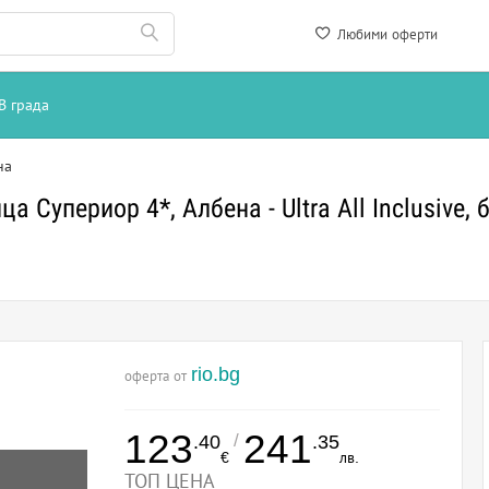
Любими оферти
В града
на
 Супериор 4*, Албена - Ultra All Inclusive,
rio.bg
оферта от
123
241
/
.40
.35
€
лв.
ТОП ЦЕНА