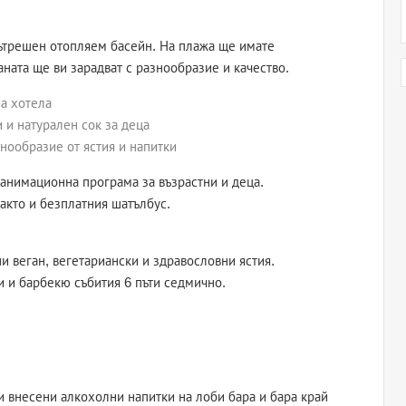
ътрешен отопляем басейн. На плажа ще имате
аната ще ви зарадват с разнообразие и качество.
на хотела
 и натурален сок за деца
нообразие от ястия и напитки
 анимационна програма за възрастни и деца.
акто и безплатния шатълбус.
зни веган, вегетариански и здравословни ястия.
и и барбекю събития 6 пъти седмично.
 и внесени алкохолни напитки на лоби бара и бара край