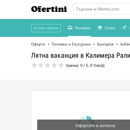
Ofertini
Почивки
Стоки
Всички оферти
Оферти
Почивки и Екскурзии
България
Албе
Лятна ваканция в Калимера Ралица
Оценка:
0
/
5
,
0
Глас(а)
Офертата е изтекла