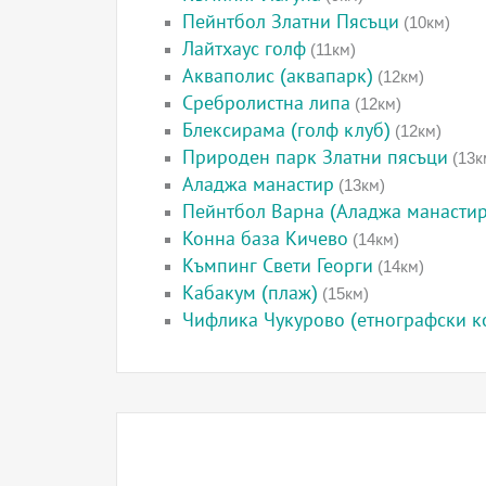
Пейнтбол Златни Пясъци
(10км)
Лайтхаус голф
(11км)
Акваполис (аквапарк)
(12км)
Сребролистна липа
(12км)
Блексирама (голф клуб)
(12км)
Природен парк Златни пясъци
(13к
Аладжа манастир
(13км)
Пейнтбол Варна (Аладжа манастир
Конна база Кичево
(14км)
Къмпинг Свети Георги
(14км)
Кабакум (плаж)
(15км)
Чифлика Чукурово (етнографски к