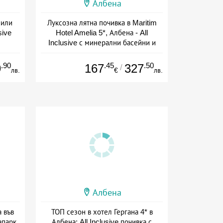
Албена
Вили
Луксозна лятна почивка в Maritim
sive
Hotel Amelia 5*, Албена - All
Inclusive с минерални басейни и
СПА
+ all inclusive
.90
.45
.50
9
167
327
/
лв.
€
лв.
Албена
а във
ТОП сезон в хотел Гергана 4* в
апарк
Албена: All Inclusive почивка с