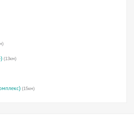
м)
)
(13км)
омплекс)
(15км)