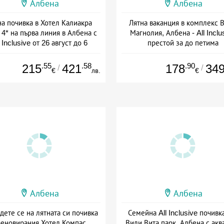
Албена
Албена
на почивка в Хотел Калиакра
Лятна ваканция в комплекс 
4* на първа линия в Албена с
Магнолия, Албена - All Inclu
l Inclusive от 26 август до 6
престой за до петима
септември
+ all inclusive
+ all inclusive
.55
.58
.90
215
421
178
34
/
/
€
лв.
€
Албена
Албена
дете се на лятната си почивка
Семейна All Inclusive почивк
реновирания Хотел Компас,
Вили Вита парк, Албена с акв