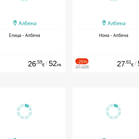
Албена
Албена
Елица - Албена
Нона - Албена
.59
52
-25%
.61
26
27
/
/
лв.
€
€
37.02€