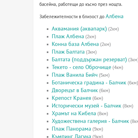
басейна, работещи до късно през нощта.
Албена
Забележителности в близост до
Аквамания (аквапарк)
(2км)
Плаж Албена
(2км)
Конна база Албена
(2км)
Плаж Балтата
(3км)
Балтата (поддържан резерват)
(3км
Текето - село Оброчище
(4км)
Плаж Ванила Бийч
(5км)
Ботаническа градина - Балчик
(6км
Дворецът в Балчик
(6км)
Крепост Кранея
(6км)
Исторически музей - Балчик
(8км)
Храмът на Кибела
(8км)
Художествена галерия - Балчик
(8к
Плаж Панорама
(9км)
Къмпинг Лагуна
(9км)