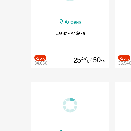
Албена
Оазис - Албена
-25%
.57
50
-25%
25
/
лв.
€
34.05€
35.54€