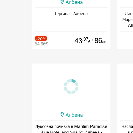
Албена
Гергана - Албена
Лят
Маре 
Al
-20%
.97
86
43
/
лв.
€
54.66€
Албена
Луксозна почивка в Maritim Paradise
Насла
Blue Hotel and Spa 5*, Албена -
в 