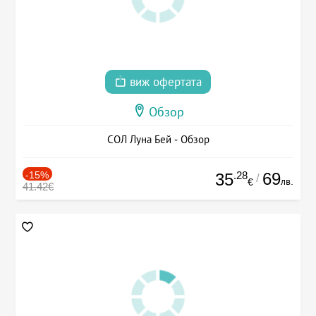
виж офертата
Обзор
СОЛ Луна Бей - Обзор
-15%
.28
69
35
/
лв.
€
41.42€