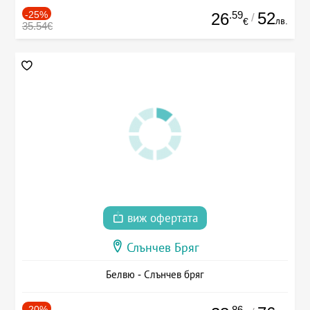
-25%
.59
52
26
/
лв.
€
35.54€
виж офертата
Слънчев Бряг
Белвю - Слънчев бряг
-20%
.86