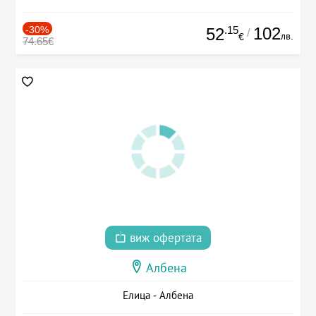
-30%
.15
102
52
/
лв.
€
74.65€
виж офертата
Албена
Елица - Албена