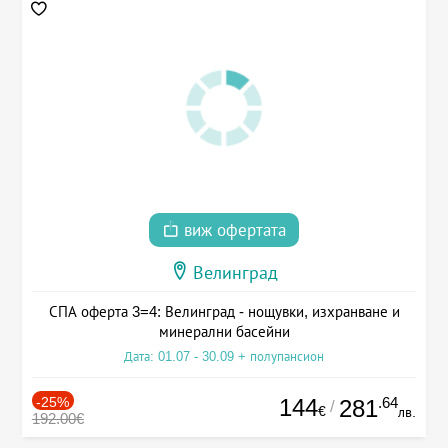
виж офертата
Велинград
СПА оферта 3=4: Велинград - нощувки, изхранване и
минерални басейни
Дата: 01.07 - 30.09 + полупансион
-25%
144
.64
281
/
€
лв.
192.00€