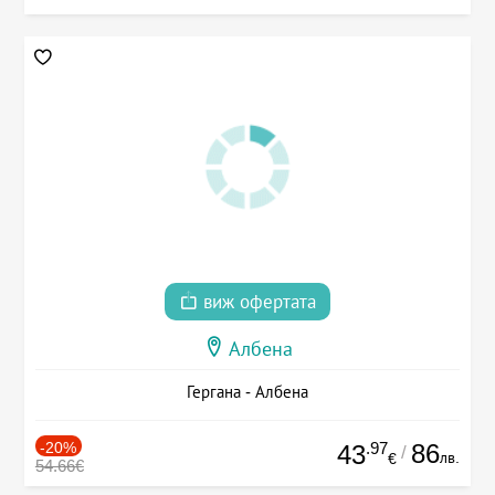
виж офертата
Албена
Гергана - Албена
-20%
.97
86
43
/
лв.
€
54.66€