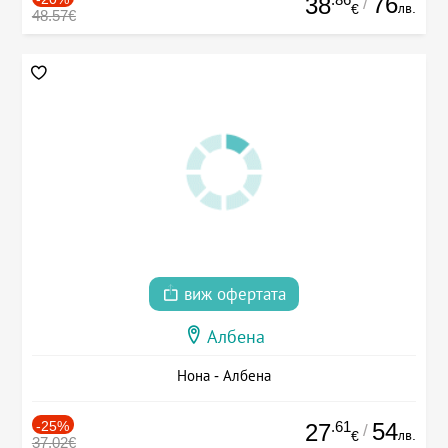
76
38
/
лв.
€
48.57€
виж офертата
Албена
Нона - Албена
-25%
.61
54
27
/
лв.
€
37.02€