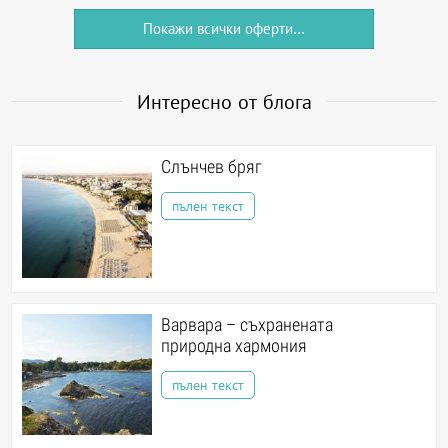
Покажи всички оферти...
Интересно от блога
Слънчев бряг
пълен текст
Варвара – съхранената
природна хармония
пълен текст