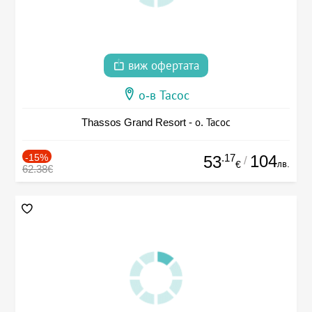
виж офертата
о-в Тасос
Thassos Grand Resort - о. Тасос
-15%
.17
104
53
/
лв.
€
62.38€