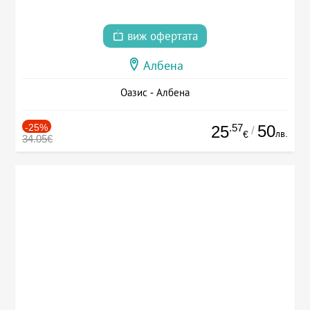
виж офертата
Албена
Оазис - Албена
-25%
.57
50
25
/
лв.
€
34.05€