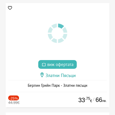
виж офертата
Златни Пясъци
Берлин Грийн Парк - Златни пясъци
-25%
.75
66
33
/
лв.
€
44.99€