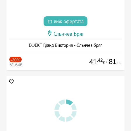
виж офертата
Слънчев Бряг
ЕФЕКТ Гранд Виктория - Слънчев бряг
-20%
.42
81
41
/
лв.
€
51.64€