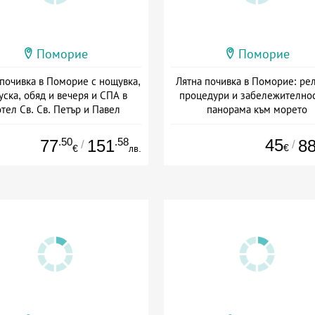
Поморие
Поморие
 почивка в Поморие с нощувка,
Лятна почивка в Поморие: рел
уска, обяд и вечеря и СПА в
процедури и забележителнос
тел Св. Св. Петър и Павел
панорама към морето
а: 01.05 - 30.09 + полупансион
Дата: 01.04 - 30.09 + закуск
.50
.58
45
77
151
8
/
/
€
€
лв.