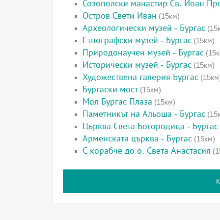
Созополски манастир Св. Йоан П
Остров Свети Иван
(15км)
Археологически музей - Бургас
(15
Етнографски музей - Бургас
(15км)
Природонаучен музей - Бургас
(15к
Исторически музей - Бургас
(15км)
Художествена галерия Бургас
(15км
Бургаски мост
(15км)
Мол Бургас Плаза
(15км)
Паметникът на Альоша - Бургас
(15
Църква Света Богородица - Бургас
Арменската църква - Бургас
(15км)
С корабче до о. Света Анастасия
(1