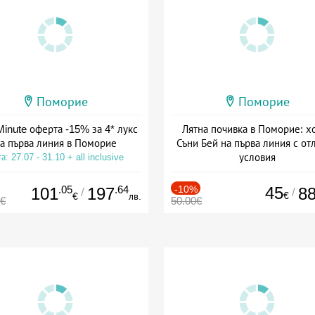
Поморие
Поморие
Minute оферта -15% за 4* лукс
Лятна почивка в Поморие: х
а първа линия в Поморие
Съни Бей на първа линия с от
условия
а: 27.07 - 31.10 + all inclusive
Дата: 15.06 - 20.09 + без хра
.05
.64
-10%
45
101
197
8
/
/
€
€
лв.
0€
50.00€