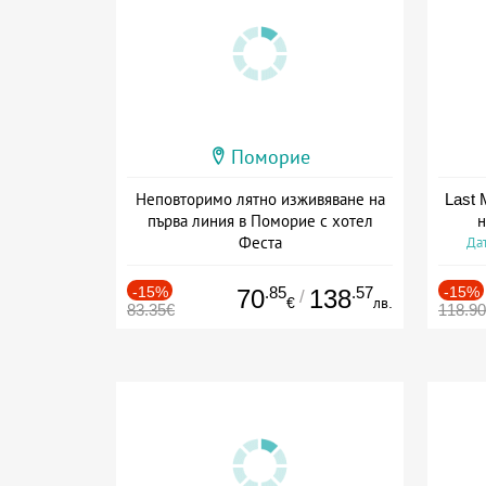
Поморие
Неповторимо лятно изживяване на
Last 
първа линия в Поморие с хотел
н
Феста
Дат
Дата: 27.07 - 31.10 + полупансион
-15%
.85
.57
-15%
70
138
/
€
лв.
83.35€
118.9