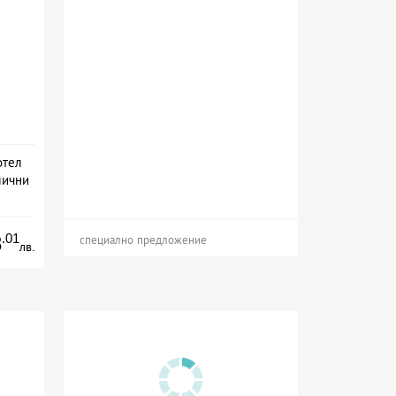
отел
лични
на
.01
8
специално предложение
лв.