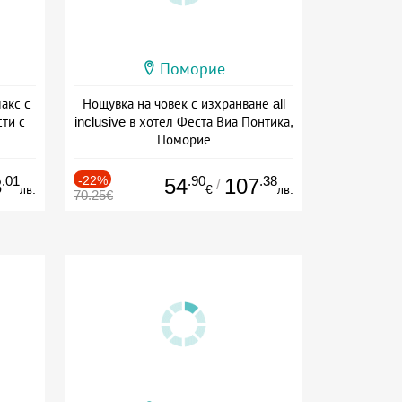
Поморие
акс с
Нощувка на човек с изхранване all
ти с
inclusive в хотел Феста Виа Понтика,
Поморие
а
+ all inclusive
.01
-22%
.90
.38
8
54
107
/
лв.
€
лв.
70.25€