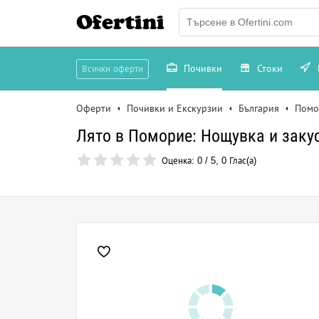
Ofertini
Почивки
Стоки
Всички оферти
Оферти
Почивки и Екскурзии
България
Помо
Лято в Поморие: Нощувка и закус
Оценка:
0
/
5
,
0
Глас(а)