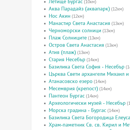
Летище Бургас
(10км)
Аква Парадайз (аквапарк)
(12км)
Нос Акин
(12км)
Манастир Света Анастасия
(13км)
Черноморски солници
(13км)
Плаж Солниците
(13км)
Остров Света Анастасия
(13км)
Атия (плаж)
(13км)
Стария Несебър
(14км)
Базилика Света София - Несебър
(1
Църква Свети архангели Михаил и 
Атанасовско езеро
(14км)
Месемврия (крепост)
(14км)
Пантеон Бургас
(14км)
Археологически музей - Несебър
(
Морска градина - Бургас
(14км)
Базилика Света Богородица Елеус
Храм-паметник Св. св. Кирил и Ме