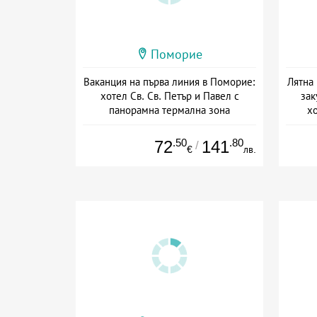
Поморие
Ваканция на първа линия в Поморие:
Лятна
хотел Св. Св. Петър и Павел с
зак
панорамна термална зона
хо
Дата: 03.07 - 30.09 + полупансион
Дат
.50
.80
72
141
/
€
лв.