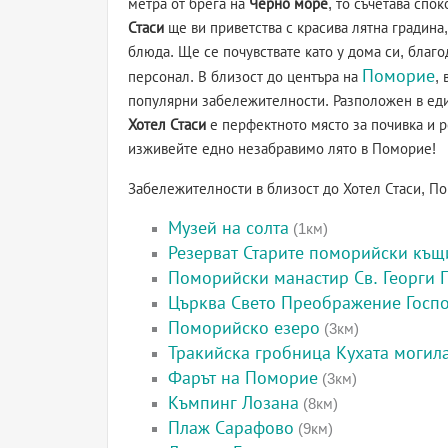
метра от брега на
Черно море
, то съчетава спо
Стаси
ще ви приветства с красива лятна градина
блюда. Ще се почувствате като у дома си, благ
Поморие
персонал. В близост до центъра на
,
популярни забележителности. Разположен в еди
Хотел Стаси
е перфектното място за почивка и р
изживейте едно незабравимо лято в Поморие!
Забележителности в близост до Хотел Стаси, П
Музей на солта
(1км)
Резерват Старите поморийски къщ
Поморийски манастир Св. Георги
Църква Свето Преображение Госп
Поморийско езеро
(3км)
Тракийска гробница Кухата могил
Фарът на Поморие
(3км)
Къмпинг Лозана
(8км)
Плаж Сарафово
(9км)