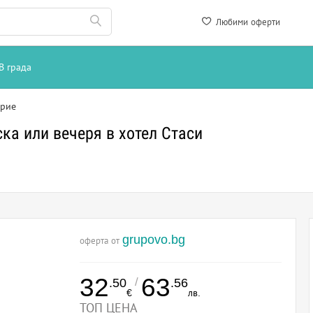
Любими оферти
В града
рие
ка или вечеря в хотел Стаси
grupovo.bg
оферта от
32
63
/
.50
.56
€
лв.
ТОП ЦЕНА