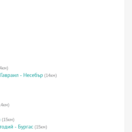
4км)
Гавраил - Несебър
(14км)
14км)
а
(15км)
тодий - Бургас
(15км)