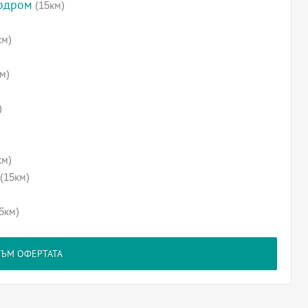
родром
(15км)
км)
м)
)
км)
(15км)
5км)
КЪМ ОФЕРТАТА