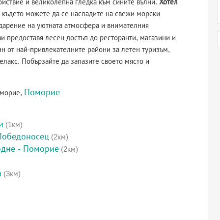
койствие и великолепна гледка към сините вълни.
Хотел
, където можете да се насладите на свежи морски
одарение на уютната атмосфера и внимателния
 ви предоставя лесен достъп до ресторанти, магазини и
н от най-привлекателните райони за летен туризъм,
елакс. Побързайте да запазите своето място и
Поморие
оморие,
и
(1км)
 Победоносец
(2км)
одне - Поморие
(2км)
а
(3км)