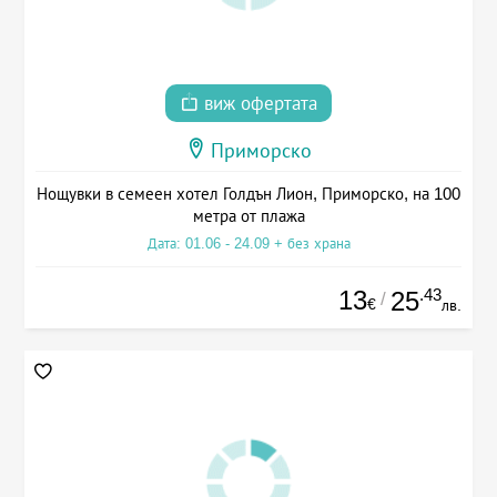
виж офертата
Приморско
Нощувки в семеен хотел Голдън Лион, Приморско, на 100
метра от плажа
Дата: 01.06 - 24.09 + без храна
13
.43
25
/
€
лв.