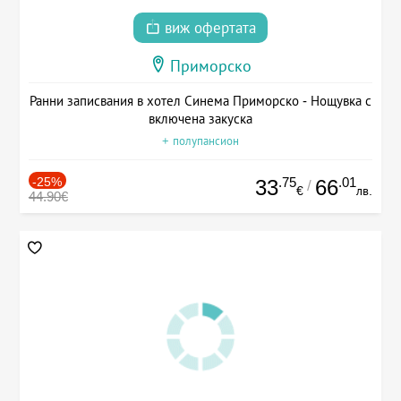
виж офертата
Приморско
Ранни записвания в хотел Синема Приморско - Нощувка с
включена закуска
+ полупансион
-25%
.75
.01
33
66
/
€
лв.
44.90€