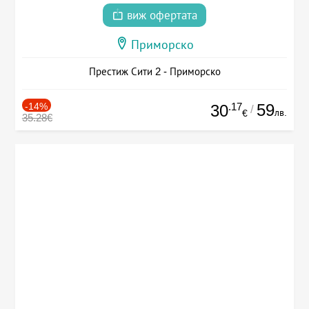
виж офертата
Приморско
Престиж Сити 2 - Приморско
-14%
.17
59
30
/
лв.
€
35.28€