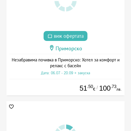
виж офертата
Приморско
Незабравима почивка в Приморско: Хотел за комфорт и
релакс с басейн
Дата: 06.07 - 20.09 + закуска
.50
.73
51
100
/
€
лв.