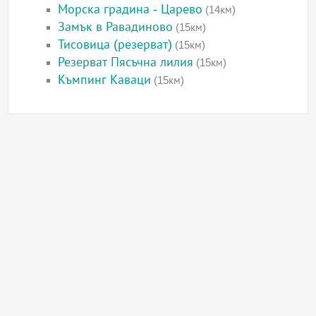
Морска градина - Царево
(14км)
Замък в Равадиново
(15км)
Тисовица (резерват)
(15км)
Резерват Пясъчна лилия
(15км)
Къмпинг Каваци
(15км)