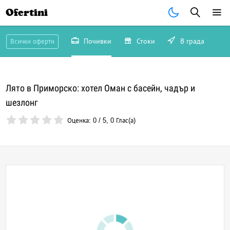
Ofertini
Почивки
Стоки
В града
Всички оферти
Лято в Приморско: хотел Омaн с басейн, чадър и
шезлонг
Оценка:
0
/
5
,
0
Глас(а)