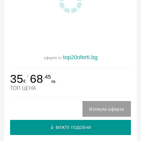
top20oferti.bg
оферта от
35
68
/
.45
€
лв.
ТОП ЦЕНА
Изтекла оферта
ВИЖТЕ ПОДОБНИ