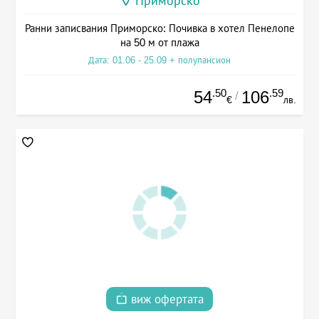
Приморско
Ранни записвания Приморско: Почивка в хотел Пенелопе
на 50 м от плажа
Дата: 01.06 - 25.09 + полупансион
.50
.59
54
106
/
€
лв.
виж офертата