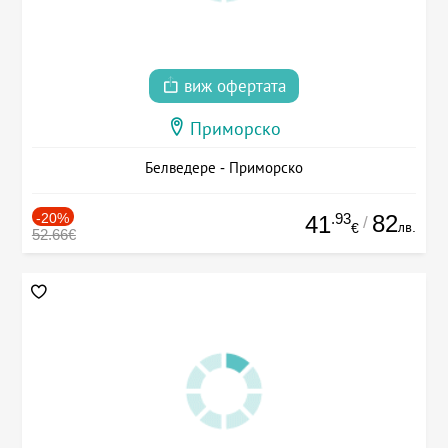
виж офертата
Приморско
Белведере - Приморско
-20%
.93
82
41
/
лв.
€
52.66€