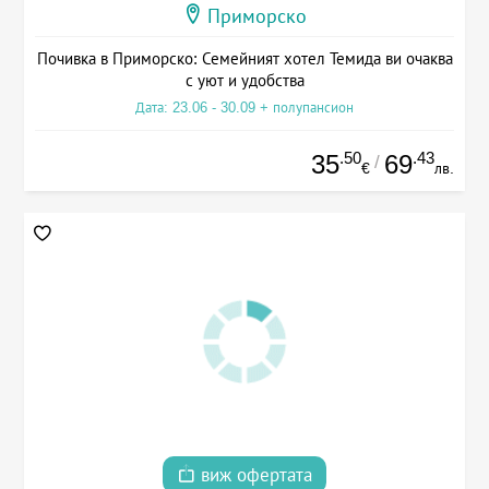
Приморско
Почивка в Приморско: Семейният хотел Темида ви очаква
с уют и удобства
Дата: 23.06 - 30.09 + полупансион
.50
.43
35
69
/
€
лв.
виж офертата