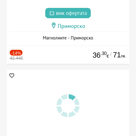
виж офертата
Приморско
Магнолиите - Приморско
-14%
.30
71
36
/
лв.
€
42.44€