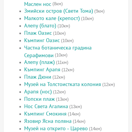
Маслен нос
(8км)
Змийски остров (Свети Тома)
(9км)
Малкото кале (крепост)
(10км)
Алепу (блато)
(10км)
Плаж Оазис
(10км)
Къмпинг Оазис
(10км)
Частна ботаническа градина
Серафимови
(10км)
Алепу (плаж)
(11км)
Къмпинг Арапя
(12км)
Плаж Дюни
(12км)
Музей на Толстоистката колония
(12км)
Арапя (нос)
(12км)
Попски плаж
(13км)
Нос Света Агалина
(13км)
Къмпинг Смокиня
(14км)
Язовир Ясна поляна
(14км)
Музей на открито - Царево
(14км)