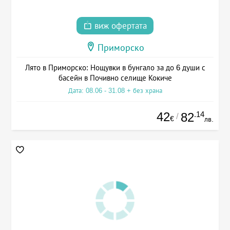
виж офертата
Приморско
Лято в Приморско: Нощувки в бунгало за до 6 души с
басейн в Почивно селище Кокиче
Дата: 08.06 - 31.08 + без храна
42
.14
82
/
€
лв.