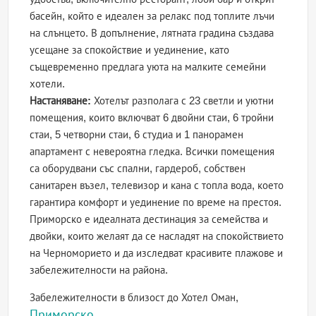
басейн, който е идеален за релакс под топлите лъчи
на слънцето. В допълнение, лятната градина създава
усещане за спокойствие и уединение, като
същевременно предлага уюта на малките семейни
хотели.
Настаняване:
Хотелът разполага с 23 светли и уютни
помещения, които включват 6 двойни стаи, 6 тройни
стаи, 5 четворни стаи, 6 студиа и 1 панорамен
апартамент с невероятна гледка. Всички помещения
са оборудвани със спални, гардероб, собствен
санитарен възел, телевизор и кана с топла вода, което
гарантира комфорт и уединение по време на престоя.
Приморско е идеалната дестинация за семейства и
двойки, които желаят да се насладят на спокойствието
на Черноморието и да изследват красивите плажове и
забележителности на района.
Забележителности в близост до Хотел Оман,
Приморско