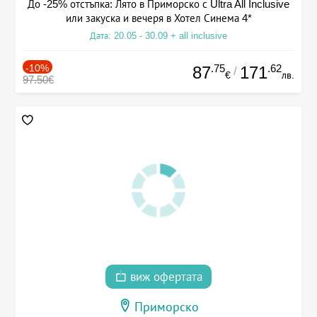
До -25% отстъпка: Лято в Приморско с Ultra All Inclusive
или закуска и вечеря в Хотел Синема 4*
Дата: 20.05 - 30.09 + all inclusive
-10%
.75
.62
87
171
/
€
лв.
97.50€
виж офертата
Приморско