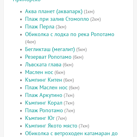
Аква планет (аквапарк)
(1км)
Плаж при залив Стомопло
(2км)
Плаж Перла
(3км)
Обиколка с лодка по река Ропотамо
(4км)
Бегликташ (мегалит)
(5км)
Резерват Ропотамо
(6км)
Лъвската глава
(6км)
Маслен нос
(6км)
Къмпинг Китен
(6км)
Плаж Маслен нос
(6км)
Плаж Аркутино
(7км)
Къмпинг Корал
(7км)
Плаж Ропотамо
(7км)
Къмпинг Юг
(7км)
Къмпинг Якото място
(7км)
Обиколка с ветроходен катамаран до