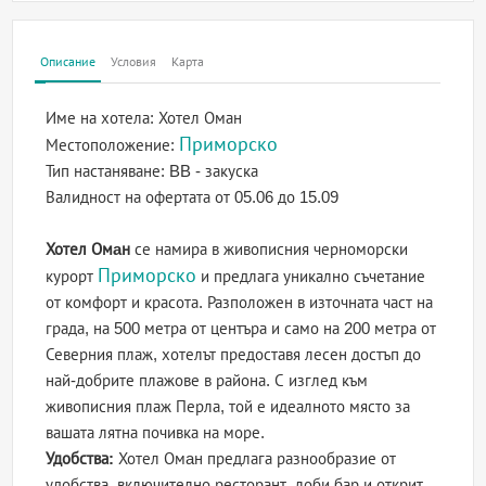
Описание
Условия
Карта
Име на хотела:
Хотел Оман
Приморско
Местоположение:
Тип настаняване:
BB - закуска
Валидност на офертата
от 05.06 до 15.09
Хотел Омaн
се намира в живописния черноморски
Приморско
курорт
и предлага уникално съчетание
от комфорт и красота. Разположен в източната част на
града, на 500 метра от центъра и само на 200 метра от
Северния плаж, хотелът предоставя лесен достъп до
най-добрите плажове в района. С изглед към
живописния плаж Перла, той е идеалното място за
вашата лятна почивка на море.
Удобства:
Хотел Омaн предлага разнообразие от
удобства, включително ресторант, лоби бар и открит