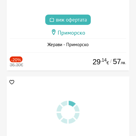
виж офертата
Приморско
Жерави - Приморско
-20%
.14
57
29
/
лв.
€
36.30€