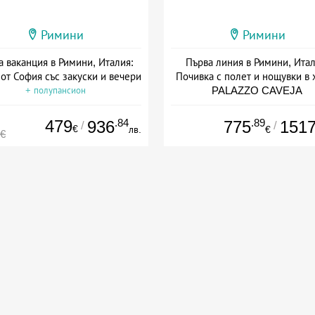
Римини
Римини
а ваканция в Римини, Италия:
Първа линия в Римини, Итал
от София със закуски и вечери
Почивка с полет и нощувки в 
PALAZZO CAVEJA
+ полупансион
Дата: 27.08 - 01.10 + полупанс
479
.84
.89
936
775
151
/
/
€
лв.
€
0€