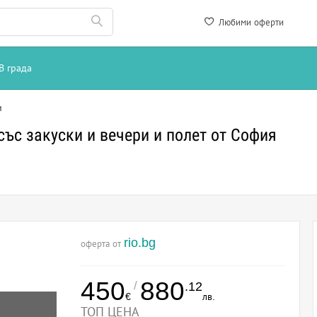
Любими оферти
В града
и
със закуски и вечери и полет от София
rio.bg
оферта от
450
880
/
.12
€
лв.
ТОП ЦЕНА