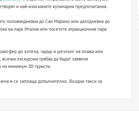
етворят и най-изисканите кулинарни предпочитания.
като половиндневна до Сан Марино или цялодневна до
лка на парк Италия или посетете атракционния парк
рансфер до хотела, чадър и шезлонг на плажа или
, всички екскурзии трябва да бъдат заявени
о на минимум 20 туристи.
ючена и се заплаща допълнително. Входни такси за