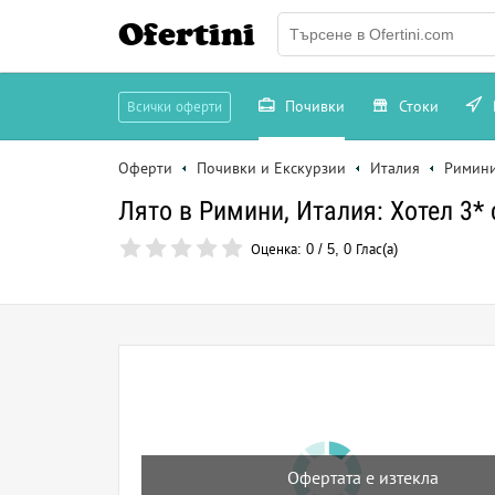
Ofertini
Почивки
Стоки
Всички оферти
Оферти
Почивки и Екскурзии
Италия
Римин
Лято в Римини, Италия: Хотел 3* 
Оценка:
0
/
5
,
0
Глас(а)
Офертата е изтекла