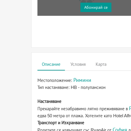
Абонирай се
Описание
Условия
Карта
Римини
Местоположение:
Тип настаняване:
HB - полупансион
Настаняване
Прекарайте незабравимо лятно преживяване в
едва 50 метра от плажа. Хотелите като Hotel Alfr
Транспорт и Изхранване
София
Pолетите се извършват със RyanAir от
д