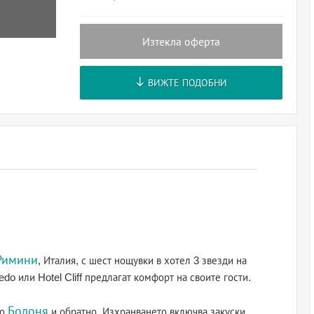
Изтекла оферта
ВИЖТЕ ПОДОБНИ
Римини
, Италия, с шест нощувки в хотел 3 звезди на
edo или Hotel Cliff предлагат комфорт на своите гости.
Болоня
о
и обратно. Изхранването включва закуски