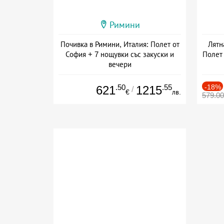
Римини
Почивка в Римини, Италия: Полет от
Лятн
София + 7 нощувки със закуски и
Полет 
вечери
Дата: 01.09 - 29.09 + полупансион
.50
.55
-18%
621
1215
/
€
лв.
579.0