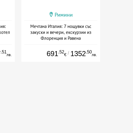
Римини
ия:
Мечтана Италия: 7 нощувки със
хотел
закуски и вечери, екскурзии из
Флоренция и Равена
ион
Дата: 10.09 - 31.10 + полупансион
.51
.52
.50
7
691
1352
/
лв.
€
лв.