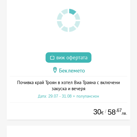
виж офертата
Беклемето
Почивка край Троян в хотел Виа Траяна с включени
закуска и вечеря
Дата: 29.07 - 31.08 + полупансион
30
.67
58
/
€
лв.