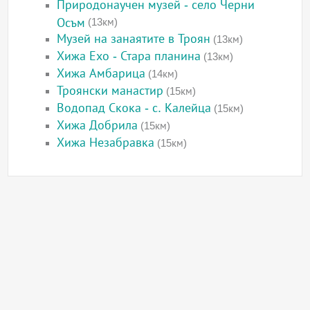
Природонаучен музей - село Черни
Осъм
(13км)
Музей на занаятите в Троян
(13км)
Хижа Ехо - Стара планина
(13км)
Хижа Амбарица
(14км)
Троянски манастир
(15км)
Водопад Скока - с. Калейца
(15км)
Хижа Добрила
(15км)
Хижа Незабравка
(15км)