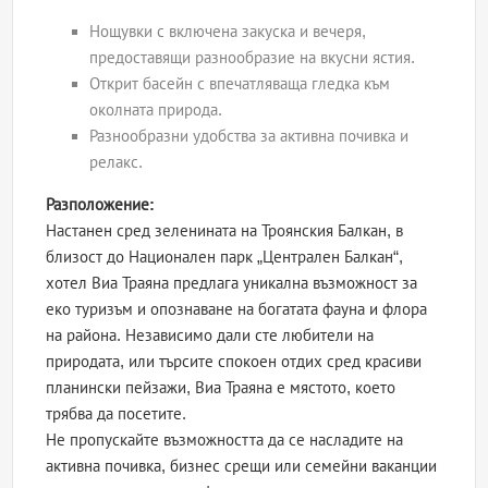
Нощувки с включена закуска и вечеря,
предоставящи разнообразие на вкусни ястия.
Открит басейн с впечатляваща гледка към
околната природа.
Разнообразни удобства за активна почивка и
релакс.
Разположение:
Настанен сред зеленината на Троянския Балкан, в
близост до Национален парк „Централен Балкан“,
хотел Виа Траяна предлага уникална възможност за
еко туризъм и опознаване на богатата фауна и флора
на района. Независимо дали сте любители на
природата, или търсите спокоен отдих сред красиви
планински пейзажи, Виа Траяна е мястото, което
трябва да посетите.
Не пропускайте възможността да се насладите на
активна почивка, бизнес срещи или семейни ваканции