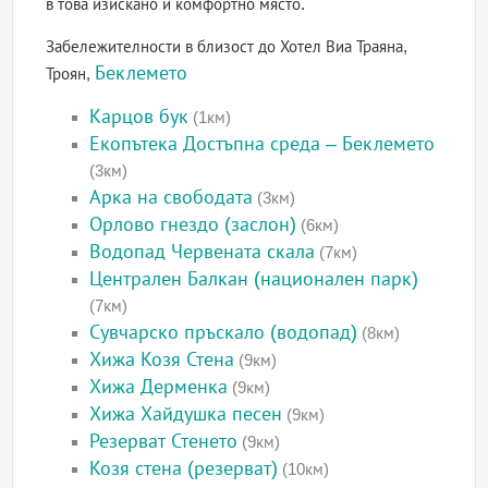
в това изискано и комфортно място.
Забележителности в близост до Хотел Виа Траяна,
Беклемето
Троян,
Карцов бук
(1км)
Екопътека Достъпна среда – Беклемето
(3км)
Арка на свободата
(3км)
Орлово гнездо (заслон)
(6км)
Водопад Червената скала
(7км)
Централен Балкан (национален парк)
(7км)
Сувчарско пръскало (водопад)
(8км)
Хижа Козя Стена
(9км)
Хижа Дерменка
(9км)
Хижа Хайдушка песен
(9км)
Резерват Стенето
(9км)
Козя стена (резерват)
(10км)