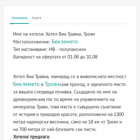
Описание
Карта
Име на хотела:
Хотел Виа Траяна, Троян
Беклемето
Местоположение:
Тип настаняване:
HB - полупансион
Валидност на офертата
от 01.06 до 31.08
Хотел Виа Траяна, намиращ се в живописната местност
Беклемето
Троян
и
ския проход, е идеалното място
за вашата следваща почивка. Създадено по име на
древноримския път по време на управлението на
император Траян, това място е съвършено съчетание
от история и природна красота, разположено на 1300
метра надморска височина, само на 18 км от Троян и
на 700 метра от най-близките ски писти.
Хотелът предлага: