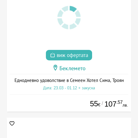
виж офертата
Беклемето
Еднодневно удоволствие в Семеен Хотел Сима, Троян
Дата: 23.03 - 01.12 + закуска
55
.57
107
/
€
лв.