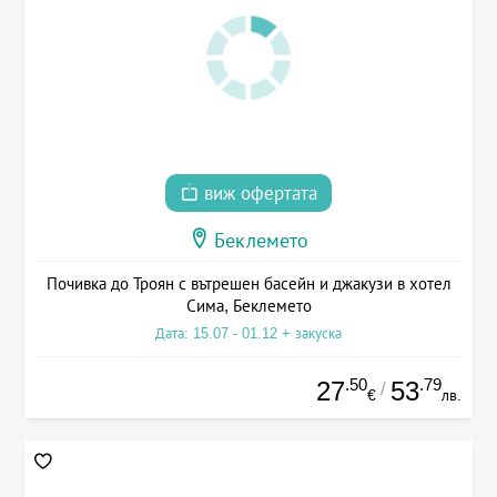
виж офертата
Беклемето
Почивка до Троян с вътрешен басейн и джакузи в хотел
Сима, Беклемето
Дата: 15.07 - 01.12 + закуска
.50
.79
27
53
/
€
лв.