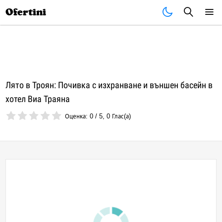
Почивки
Стоки
В града
Всички оферти
Ofertini
Лято в Троян: Почивка с изхранване и външен басейн в
хотел Виа Траяна
Оценка:
0
/
5
,
0
Глас(а)