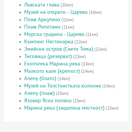
Лъвската глава
(10км)
Музей на открито - Царево
(10км)
Плаж Аркутино
(11км)
Плаж Ропотамо
(11км)
Морска градина - Царево
(11км)
Къмпинг Нестинарка
(12км)
Змийски остров (Свети Тома)
(12км)
Тисовица (резерват)
(13км)
Екопътека Марина река
(14км)
Малкото кале (крепост)
(14км)
Алепу (блато)
(14км)
Музей на Толстоистката колония
(14км)
Алепу (плаж)
(15км)
Язовир Ясна поляна
(15км)
Марина река (защитена местност)
(15км)