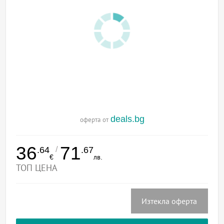
deals.bg
оферта от
36
71
/
.64
.67
€
лв.
ТОП ЦЕНА
Изтекла оферта