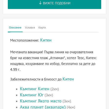
ВИЖТЕ ПОДОБНИ
Описание
Условия
Карта
Китен
Местоположение:
Мечтаната ваканция! Първа линия на очарователния
бряг на известния плаж „Атлиман“, хотел Теос, Китен:
нощувка, изхранване по избор, безплатно за дете до
4.99 г.
Китен
Забележителности в близост до
Къмпинг Китен
(2км)
Къмпинг Юг
(3км)
Къмпинг Якото място
(3км)
Аква планет (аквапарк)
(4км)