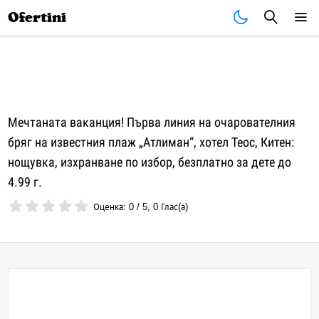
Почивки
Стоки
В града
Всички оферти
Ofertini
Мечтаната ваканция! Първа линия на очарователния
бряг на известния плаж „Атлиман“, хотел Теос, Китен:
нощувка, изхранване по избор, безплатно за дете до
4.99 г.
Оценка:
0
/
5
,
0
Глас(а)