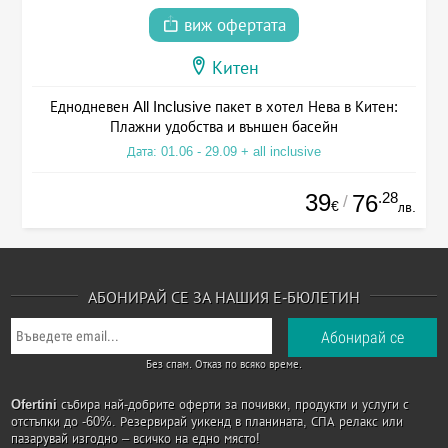
виж офертата
Китен
Еднодневен All Inclusive пакет в хотел Нева в Китен:
Плажни удобства и външен басейн
Дата: 01.06 - 29.09 + all inclusive
39
.28
76
/
€
лв.
АБОНИРАЙ СЕ ЗА НАШИЯ Е-БЮЛЕТИН
Без спам. Отказ по всяко време.
Ofertini
събира най-добрите оферти за почивки, продукти и услуги с
отстъпки до -60%. Резервирай уикенд в планината, СПА релакс или
пазарувай изгодно – всичко на едно място!