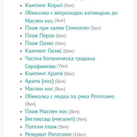
Къмпинг Корал
(4км)
Обиколка с ветроходен катамаран до
Маслен нос
(4км)
Плаж при залив Стомопло
(5км)
Плаж Перла
(6км)
Плаж Оазис
(6км)
Къмпинг Оазис
(6км)
Частна ботаническа градина
Серафимови
(7км)
Къмпинг Арапя
(8км)
Арапя (нос)
(8км)
Маслен нос
(8км)
Обиколка с лодка по река Ропотамо
(8км)
Плаж Маслен нос
(8км)
Бегликташ (мегалит)
(9км)
Попски плаж
(9км)
Резерват Ропотамо
(10км)