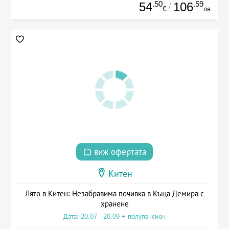
.50
.59
54
106
/
€
лв.
виж офертата
Китен
Лято в Китен: Незабравима почивка в Къща Демира с
хранене
Дата: 20.07 - 20.09 + полупансион