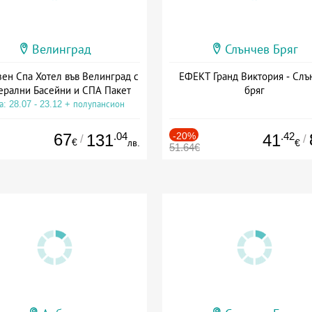
Велинград
Слънчев Бряг
зен Спа Хотел във Велинград с
ЕФЕКТ Гранд Виктория - Слъ
рални Басейни и СПА Пакет
бряг
а: 28.07 - 23.12 + полупансион
67
.04
-20%
.42
131
41
/
/
€
лв.
€
51.64€