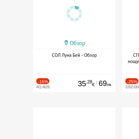
Обзор
СОЛ Луна Бей - Обзор
СП
нощу
Дат
-15%
.28
69
-25%
35
/
лв.
€
41.42€
192.0