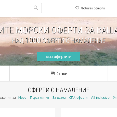
Любими оферти
НИТЕ
МОРСКИ ОФЕРТИ
ЗА ВАША
1000
НАД
ОФЕРТИ С НАМАЛЕНИЕ
към офертите
Стоки
ОФЕРТИ С НАМАЛЕНИЕ
ожения за
Море
Първа линия
За двама
СПА оферти
All inclusive
Уи