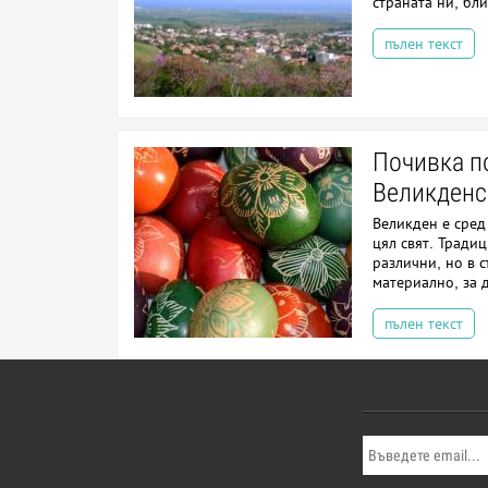
страната ни, бл
пълен текст
Почивка п
Великденс
Великден е сред
цял свят. Традиц
различни, но в 
материално, за д
пълен текст