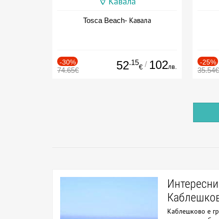
Кавала
Tosca Beach- Кавала
-30%
.15
102
-25%
52
/
лв.
€
74.65€
35.54€
Интересни
Каблешко
Каблешково е гр