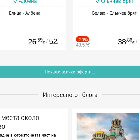
Албена
Слънчев Бряг
Елица - Албена
Белвю - Слънчев бряг
.59
52
-20%
.86
26
38
/
/
лв.
€
€
48.57€
Покажи всички оферти...
Интересно от блога
 места около
во
адче в югоизточната част на