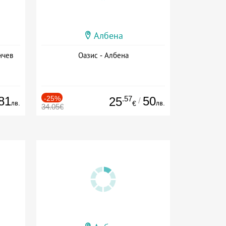
Албена
нчев
Оазис - Албена
81
-25%
.57
50
25
/
лв.
лв.
€
34.05€