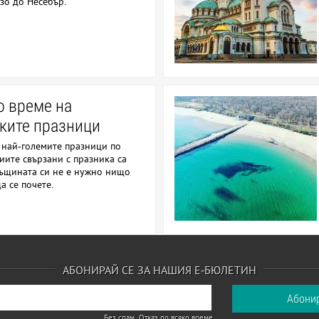
изо до Несебър.
о време на
ките празници
 най-големите празници по
иите свързани с празника са
същината си не е нужно нищо
а се почете.
АБОНИРАЙ СЕ ЗА НАШИЯ Е-БЮЛЕТИН
Без спам. Отказ по всяко време.