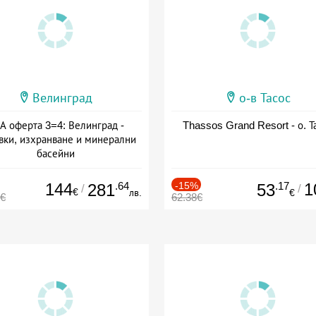
Велинград
о-в Тасос
А оферта 3=4: Велинград -
Thassos Grand Resort - о. Т
вки, изхранване и минерални
басейни
а: 01.07 - 30.09 + полупансион
144
.64
-15%
.17
1
281
53
/
/
€
лв.
€
0€
62.38€