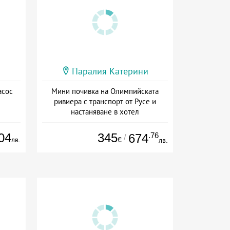
Паралия Катерини
асос
Мини почивка на Олимпийската
ривиера с транспорт от Русе и
настаняване в хотел
Дата: 18.09 - 23.09 + закуска
04
345
.76
674
/
лв.
€
лв.