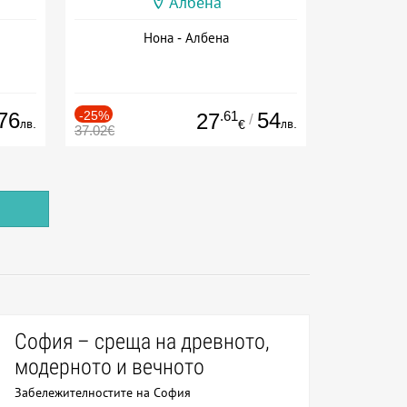
Албена
Нона - Албена
76
-25%
.61
54
27
/
лв.
лв.
€
37.02€
София – среща на древното,
модерното и вечното
Забележителностите на София