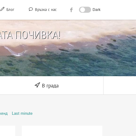
Блог
Връзка с нас
Dark
ТА ПОЧИВКА!
В града
кенд
Last minute