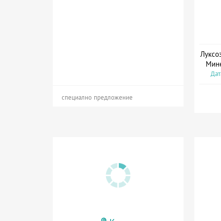
Луксо
Мине
Дат
специално предложение