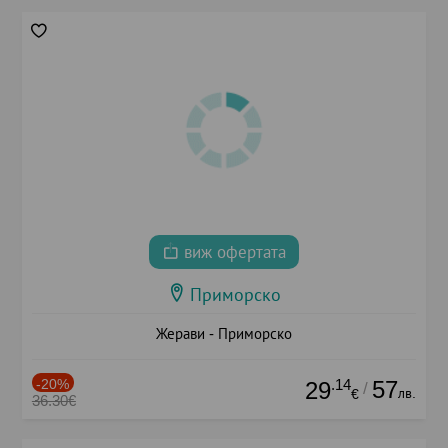
виж офертата
Приморско
Жерави - Приморско
-20%
.14
57
29
/
лв.
€
36.30€