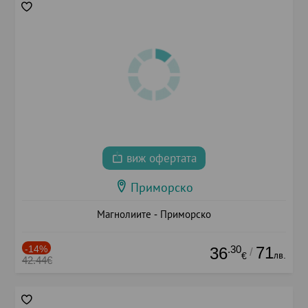
виж офертата
Приморско
Магнолиите - Приморско
-14%
.30
71
36
/
лв.
€
42.44€