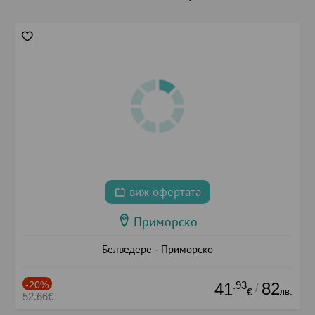
виж офертата
Приморско
Белведере - Приморско
-20%
.93
82
41
/
лв.
€
52.66€