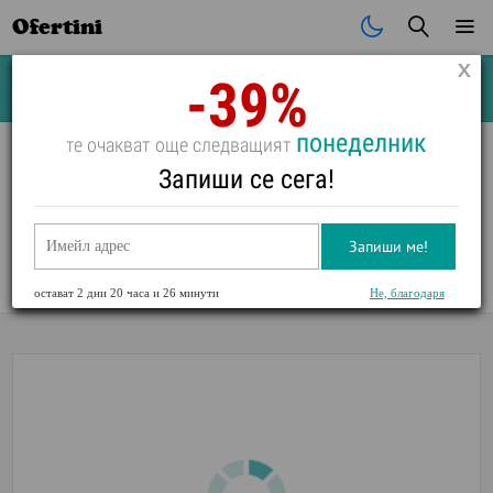
Ofertini
-39%
Почивки
Стоки
В града
Всички оферти
понеделник
те очакват още следващият
Запиши се сега!
На море в Приморско: Хотел Примавера 2 с включена
закуска и яхта
Запиши ме!
Оценка:
0
/
5
,
0
Глас(а)
остават
2 дни 20 часа и 26 минути
Не, благодаря