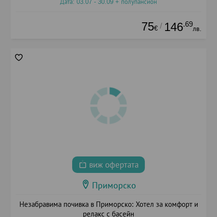
Дата: 03.07 - 30.09 + полупансион
75
.69
146
/
€
лв.
виж офертата
Приморско
Незабравима почивка в Приморско: Хотел за комфорт и
релакс с басейн