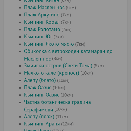
Къмпинг Китен
(6км)
Плаж Маслен нос
(6км)
Плаж Аркутино
(7км)
Къмпинг Корал
(7км)
Плаж Ропотамо
(7км)
Къмпинг Юг
(7км)
Къмпинг Якото място
(7км)
Обиколка с ветроходен катамаран до
Маслен нос
(8км)
Змийски остров (Свети Тома)
(9км)
Малкото кале (крепост)
(10км)
Алепу (блато)
(10км)
Плаж Оазис
(10км)
Къмпинг Оазис
(10км)
Частна ботаническа градина
Серафимови
(10км)
Алепу (плаж)
(11км)
Къмпинг Арапя
(12км)