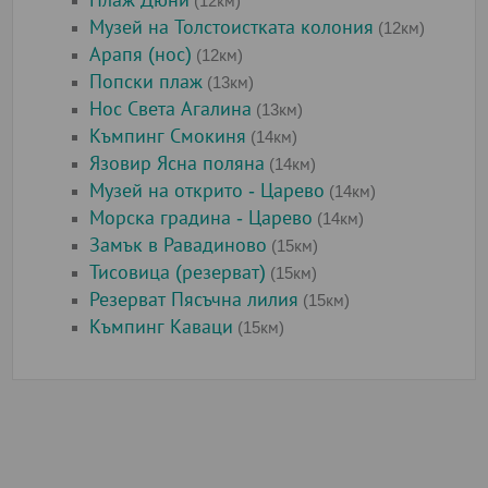
Плаж Дюни
(12км)
Музей на Толстоистката колония
(12км)
Арапя (нос)
(12км)
Попски плаж
(13км)
Нос Света Агалина
(13км)
Къмпинг Смокиня
(14км)
Язовир Ясна поляна
(14км)
Музей на открито - Царево
(14км)
Морска градина - Царево
(14км)
Замък в Равадиново
(15км)
Тисовица (резерват)
(15км)
Резерват Пясъчна лилия
(15км)
Къмпинг Каваци
(15км)