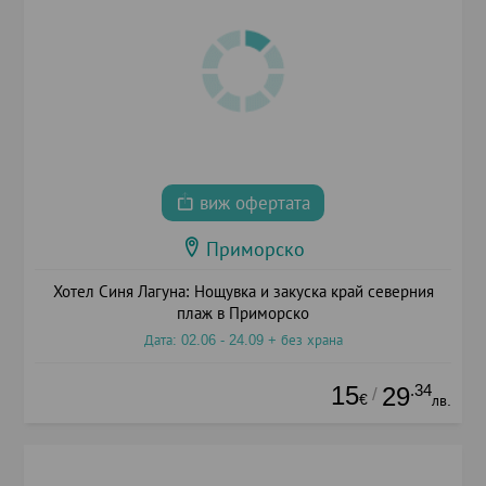
виж офертата
Приморско
Хотел Синя Лагуна: Нощувка и закуска край северния
плаж в Приморско
Дата: 02.06 - 24.09 + без храна
15
.34
29
/
€
лв.