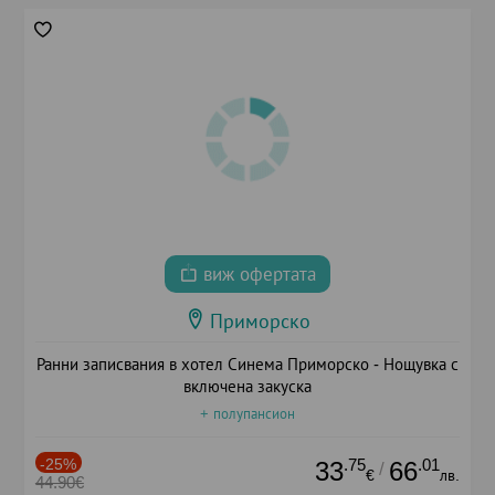
виж офертата
Приморско
Ранни записвания в хотел Синема Приморско - Нощувка с
включена закуска
+ полупансион
-25%
.75
.01
33
66
/
€
лв.
44.90€