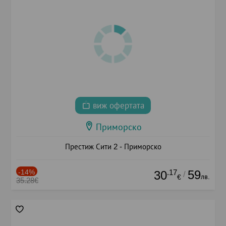
виж офертата
Приморско
Престиж Сити 2 - Приморско
-14%
.17
59
30
/
лв.
€
35.28€