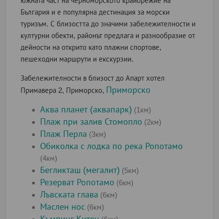
южната част на черноморското крайбрежие на
България и е популярна дестинация за морски
туризъм. С близостта до значими забележителности и
културни обекти, районът предлага и разнообразие от
дейности на открито като плажни спортове,
пешеходни маршрути и екскурзии.
Забележителности в близост до Апарт хотел
Приморско
Примавера 2, Приморско,
Аква планет (аквапарк)
(1км)
Плаж при залив Стомопло
(2км)
Плаж Перла
(3км)
Обиколка с лодка по река Ропотамо
(4км)
Бегликташ (мегалит)
(5км)
Резерват Ропотамо
(6км)
Лъвската глава
(6км)
Маслен нос
(6км)