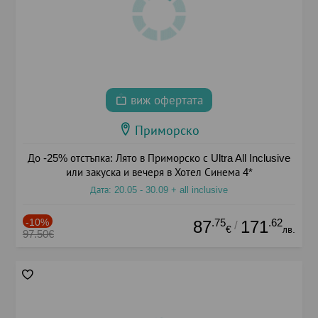
виж офертата
Приморско
До -25% отстъпка: Лято в Приморско с Ultra All Inclusive
или закуска и вечеря в Хотел Синема 4*
Дата: 20.05 - 30.09 + all inclusive
-10%
.75
.62
87
171
/
€
лв.
97.50€