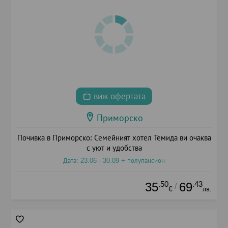
виж офертата
Приморско
Почивка в Приморско: Семейният хотел Темида ви очаква
с уют и удобства
Дата: 23.06 - 30.09 + полупансион
.50
.43
35
69
/
€
лв.