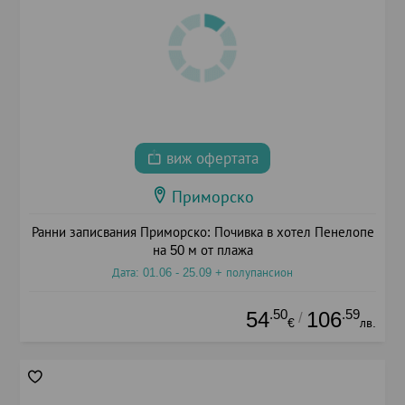
виж офертата
Приморско
Ранни записвания Приморско: Почивка в хотел Пенелопе
на 50 м от плажа
Дата: 01.06 - 25.09 + полупансион
.50
.59
54
106
/
€
лв.