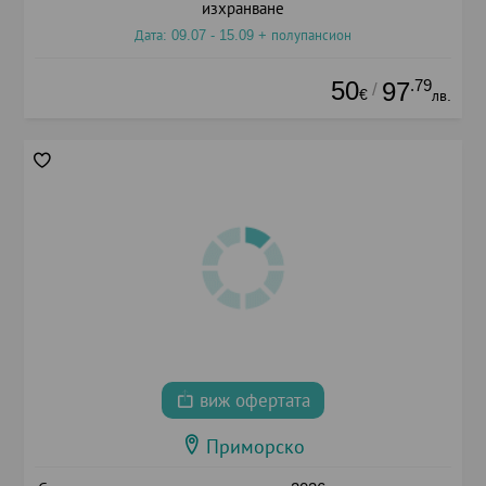
изхранване
Дата: 09.07 - 15.09 + полупансион
50
.79
97
/
€
лв.
виж офертата
Приморско