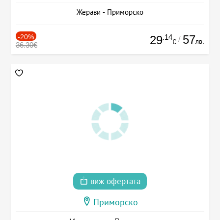
Жерави - Приморско
-20%
.14
57
29
/
лв.
€
36.30€
виж офертата
Приморско