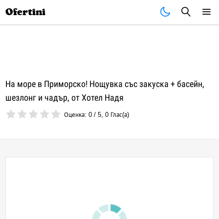
Почивки
Стоки
В града
Всички оферти
Ofertini
На море в Приморско! Нощувка със закуска + басейн,
шезлонг и чадър, от Хотел Надя
Оценка:
0
/
5
,
0
Глас(а)