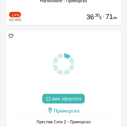
Магнолиите - Приморско
-14%
.30
71
36
/
лв.
€
42.44€
виж офертата
Приморско
Престиж Сити 2 - Приморско