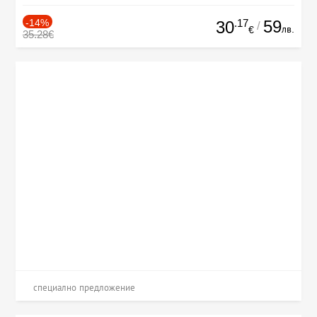
-14%
.17
59
30
/
лв.
€
35.28€
специално предложение