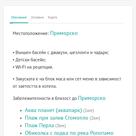
Описание
Условия
Карта
Приморско
Местоположение:
• Външен басейн с джакузи, шезлонги и чадъри;
• Детски басейн;
• Wi-Fi на рецепция.
• Закуската е на блок маса или сет меню в зависимост
от заетостта в хотела.
Приморско
Забележителности в близост до
Аква планет (аквапарк)
(1км)
Плаж при залив Стомопло
(2км)
Плаж Перла
(3км)
Обиколка с лодка по река Ропотамо