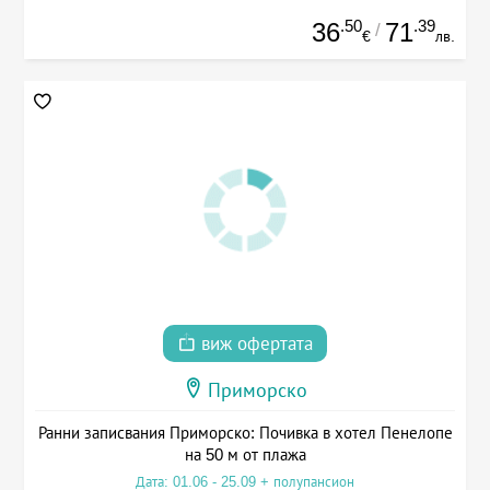
.50
.39
36
71
/
€
лв.
виж офертата
Приморско
Ранни записвания Приморско: Почивка в хотел Пенелопе
на 50 м от плажа
Дата: 01.06 - 25.09 + полупансион