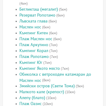
(4км)
Бегликташ (мегалит)
(5км)
Резерват Ропотамо
(6км)
Лъвската глава
(6км)
Маслен нос
(6км)
Къмпинг Китен
(6км)
Плаж Маслен нос
(6км)
Плаж Аркутино
(7км)
Къмпинг Корал
(7км)
Плаж Ропотамо
(7км)
Къмпинг Юг
(7км)
Къмпинг Якото място
(7км)
Обиколка с ветроходен катамаран до
Маслен нос
(8км)
Змийски остров (Свети Тома)
(9км)
Малкото кале (крепост)
(10км)
Алепу (блато)
(10км)
Плаж Оазис
(10км)