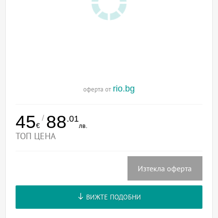
rio.bg
оферта от
45
88
/
.01
€
лв.
ТОП ЦЕНА
Изтекла оферта
ВИЖТЕ ПОДОБНИ