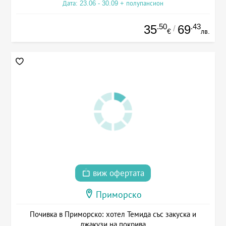
Дата: 23.06 - 30.09 + полупансион
.50
.43
35
69
/
€
лв.
виж офертата
Приморско
Почивка в Приморско: хотел Темида със закуска и
джакузи на покрива