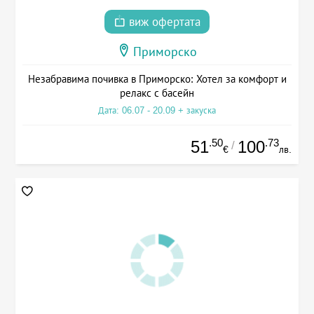
виж офертата
Приморско
Незабравима почивка в Приморско: Хотел за комфорт и
релакс с басейн
Дата: 06.07 - 20.09 + закуска
.50
.73
51
100
/
€
лв.