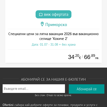
виж офертата
Приморско
Специални цени за лятна ваканция 2026 във ваканционно
селище 'Кокиче 2'
Дата: 01.07 - 31.08 + без храна
.20
.89
34
66
/
€
лв.
АБОНИРАЙ СЕ ЗА НАШИЯ Е-БЮЛЕТИН
Без спам. Отказ по всяко време.
Ofertini
събира най-добрите оферти за почивки, продукти и услуги с