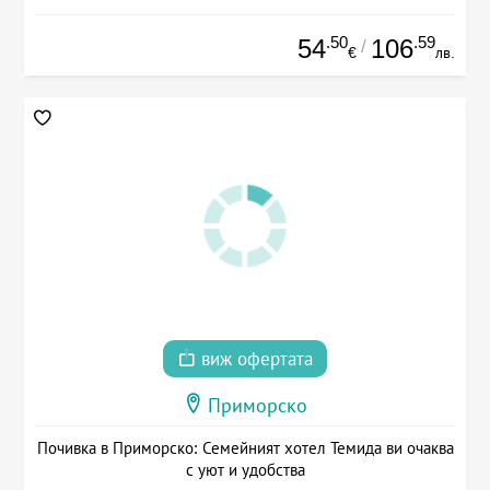
.50
.59
54
106
/
€
лв.
виж офертата
Приморско
Почивка в Приморско: Семейният хотел Темида ви очаква
с уют и удобства