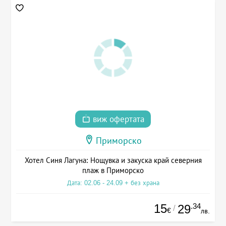
виж офертата
Приморско
Хотел Синя Лагуна: Нощувка и закуска край северния
плаж в Приморско
Дата: 02.06 - 24.09 + без храна
15
.34
29
/
€
лв.