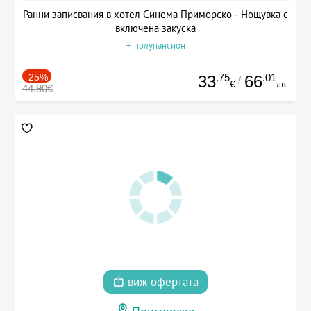
Ранни записвания в хотел Синема Приморско - Нощувка с
включена закуска
+ полупансион
-25%
.75
.01
33
66
/
€
лв.
44.90€
виж офертата