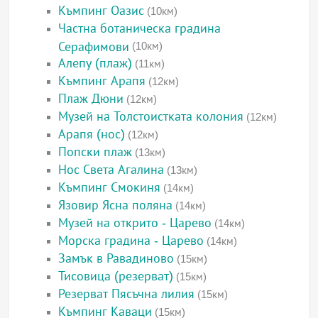
Къмпинг Оазис
(10км)
Частна ботаническа градина
Серафимови
(10км)
Алепу (плаж)
(11км)
Къмпинг Арапя
(12км)
Плаж Дюни
(12км)
Музей на Толстоистката колония
(12км)
Арапя (нос)
(12км)
Попски плаж
(13км)
Нос Света Агалина
(13км)
Къмпинг Смокиня
(14км)
Язовир Ясна поляна
(14км)
Музей на открито - Царево
(14км)
Морска градина - Царево
(14км)
Замък в Равадиново
(15км)
Тисовица (резерват)
(15км)
Резерват Пясъчна лилия
(15км)
Къмпинг Каваци
(15км)