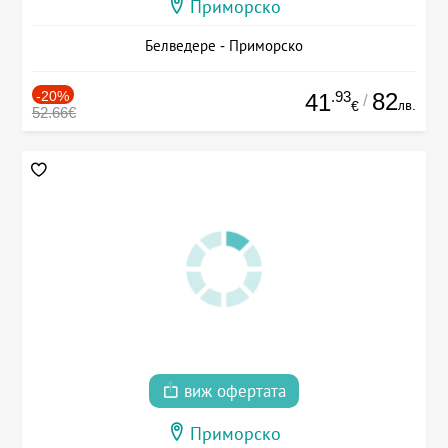
Приморско
Белведере - Приморско
-20%
.93
82
41
/
лв.
€
52.66€
виж офертата
Приморско