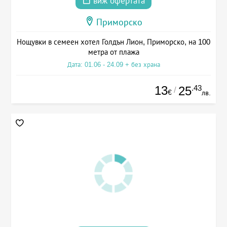
виж офертата
Приморско
Нощувки в семеен хотел Голдън Лион, Приморско, на 100
метра от плажа
Дата: 01.06 - 24.09 + без храна
13
.43
25
/
€
лв.