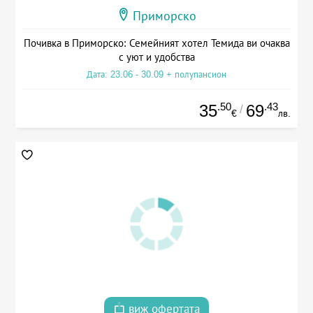
Приморско
Почивка в Приморско: Семейният хотел Темида ви очаква
с уют и удобства
Дата: 23.06 - 30.09 + полупансион
.50
.43
35
69
/
€
лв.
виж офертата