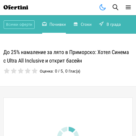
Ofertini
Почивки
Стоки
В града
Всички оферти
До 25% намаление за лято в Приморско: Хотел Синема
с Ultra All Inclusive и открит басейн
Оценка:
0
/
5
,
0
Глас(а)