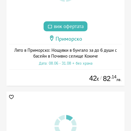
виж офертата
Приморско
Лято в Приморско: Нощувки в бунгало за до 6 души с
басейн в Почивно селище Кокиче
Дата: 08.06 - 31.08 + без храна
42
.14
82
/
€
лв.