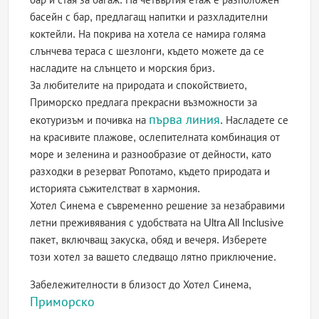
басейн с бар, предлагащ напитки и разхладителни
коктейли. На покрива на хотела се намира голяма
слънчева тераса с шезлонги, където можете да се
насладите на слънцето и морския бриз.
За любителите на природата и спокойствието,
Приморско предлага прекрасни възможности за
първа линия
екотуризъм и почивка на
. Насладете се
на красивите плажове, ослепителната комбинация от
море и зеленина и разнообразие от дейности, като
разходки в резерват Ропотамо, където природата и
историята съжителстват в хармония.
Хотел Синема е съвременно решение за незабравими
летни преживявания с удобствата на Ultra All Inclusive
пакет, включващ закуска, обяд и вечеря. Изберете
този хотел за вашето следващо лятно приключение.
Забележителности в близост до Хотел Синема,
Приморско