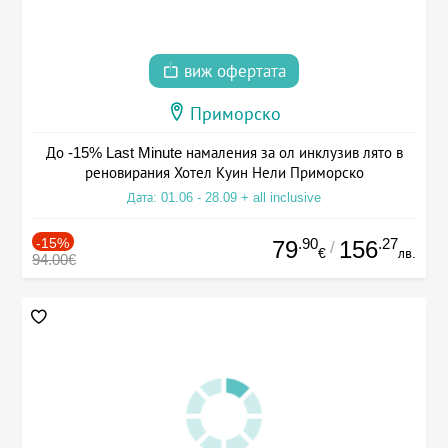
виж офертата
Приморско
До -15% Last Minute намаления за ол инклузив лято в
реновирания Хотел Куин Нели Приморско
Дата: 01.06 - 28.09 + all inclusive
-15%
.90
.27
79
156
/
€
лв.
94.00€