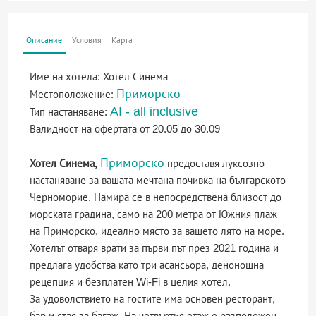
Описание
Условия
Карта
Име на хотела:
Хотел Синема
Приморско
Местоположение:
AI - all inclusive
Тип настаняване:
Валидност на офертата
от 20.05 до 30.09
Приморско
Хотел Синема,
предоставя луксозно
настаняване за вашата мечтана почивка на българското
Черноморие. Намира се в непосредствена близост до
морската градина, само на 200 метра от Южния плаж
на Приморско, идеално място за вашето лято на море.
Хотелът отваря врати за първи път през 2021 година и
предлага удобства като три асансьора, денонощна
рецепция и безплатен Wi-Fi в целия хотел.
За удоволствието на гостите има основен ресторант,
бар и стая за багаж. На четвъртия етаж е разположен