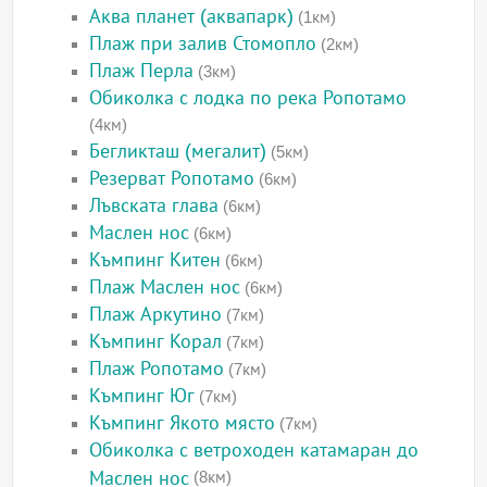
Аква планет (аквапарк)
(1км)
Плаж при залив Стомопло
(2км)
Плаж Перла
(3км)
Обиколка с лодка по река Ропотамо
(4км)
Бегликташ (мегалит)
(5км)
Резерват Ропотамо
(6км)
Лъвската глава
(6км)
Маслен нос
(6км)
Къмпинг Китен
(6км)
Плаж Маслен нос
(6км)
Плаж Аркутино
(7км)
Къмпинг Корал
(7км)
Плаж Ропотамо
(7км)
Къмпинг Юг
(7км)
Къмпинг Якото място
(7км)
Обиколка с ветроходен катамаран до
Маслен нос
(8км)