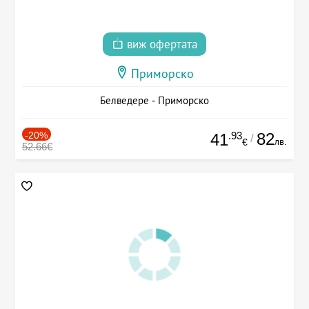
виж офертата
Приморско
Белведере - Приморско
-20%
.93
82
41
/
лв.
€
52.66€