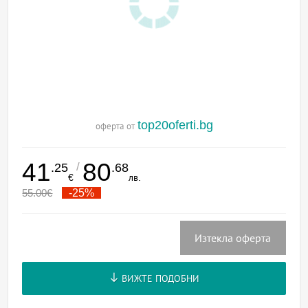
top20oferti.bg
оферта от
41
80
/
.25
.68
€
лв.
55.00
€
-25%
Изтекла оферта
ВИЖТЕ ПОДОБНИ