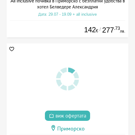
All Inclusive почивка в Приморско с безплатни удобства в
хотел Белведере Александрия
Дата: 29.07 - 19.09 + all inclusive
142
.73
277
/
€
лв.
виж офертата
Приморско