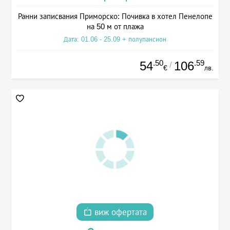
Ранни записвания Приморско: Почивка в хотел Пенелопе
на 50 м от плажа
Дата: 01.06 - 25.09 + полупансион
.50
.59
54
106
/
€
лв.
виж офертата