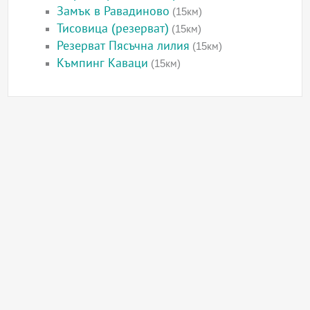
Замък в Равадиново
(15км)
Тисовица (резерват)
(15км)
Резерват Пясъчна лилия
(15км)
Къмпинг Каваци
(15км)