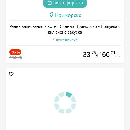
виж офертата
Приморско
Ранни записвания в хотел Синема Приморско - Нощувка с
включена закуска
+ полупансион
-25%
.75
.01
33
66
/
€
лв.
44.90€