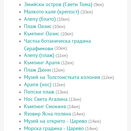
Змийски остров (Свети Тома)
(9км)
Малкото кале (крепост)
(10км)
Алепу (блато)
(10км)
Плаж Оазис
(10км)
Къмпинг Оазис
(10км)
Частна ботаническа градина
Серафимови
(10км)
Алепу (плаж)
(11км)
Къмпинг Арапя
(12км)
Плаж Дюни
(12км)
Музей на Толстоистката колония
(12км)
Арапя (нос)
(12км)
Попски плаж
(13км)
Нос Света Агалина
(13км)
Къмпинг Смокиня
(14км)
Язовир Ясна поляна
(14км)
Музей на открито - Царево
(14км)
Морска градина - Царево
(14км)