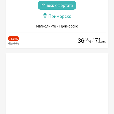
виж офертата
Приморско
Магнолиите - Приморско
-14%
.30
71
36
/
лв.
€
42.44€