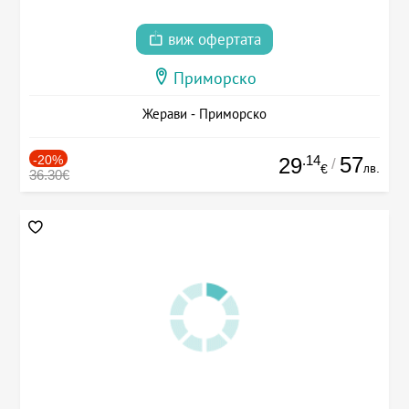
виж офертата
Приморско
Жерави - Приморско
-20%
.14
57
29
/
лв.
€
36.30€