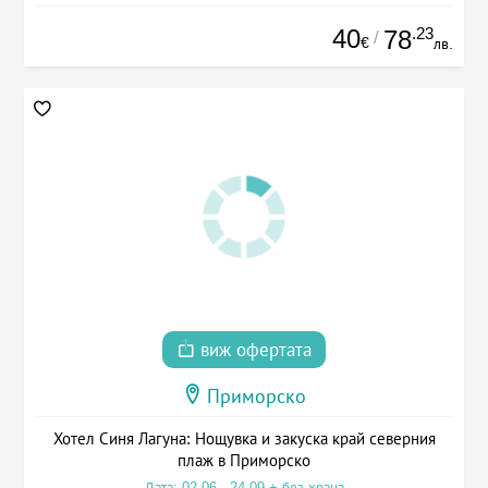
40
.23
78
/
€
лв.
виж офертата
Приморско
Хотел Синя Лагуна: Нощувка и закуска край северния
плаж в Приморско
Дата: 02.06 - 24.09 + без храна