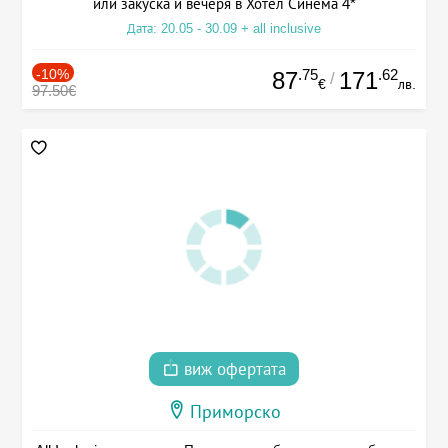
или закуска и вечеря в Хотел Синема 4*
Дата: 20.05 - 30.09 + all inclusive
-10%
.75
.62
87
171
/
€
лв.
97.50€
виж офертата
Приморско