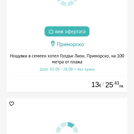
виж офертата
Приморско
Нощувки в семеен хотел Голдън Лион, Приморско, на 100
метра от плажа
Дата: 01.06 - 24.09 + без храна
13
.43
25
/
€
лв.