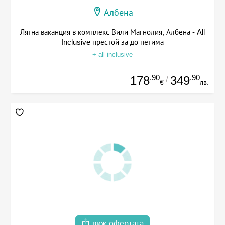
Албена
Лятна ваканция в комплекс Вили Магнолия, Албена - All
Inclusive престой за до петима
+ all inclusive
.90
.90
178
349
/
€
лв.
виж офертата