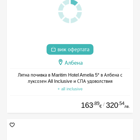
виж офертата
Албена
Лятна почивка в Maritim Hotel Amelia 5* в Албена с
луксозен All Inclusive и СПА удоволствия
+ all inclusive
.89
.54
163
320
/
€
лв.