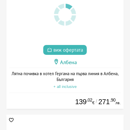
виж офертата
Албена
Лятна почивка в хотел Гергана на първа линия в Албена,
България
+ all inclusive
.02
.90
139
271
/
€
лв.