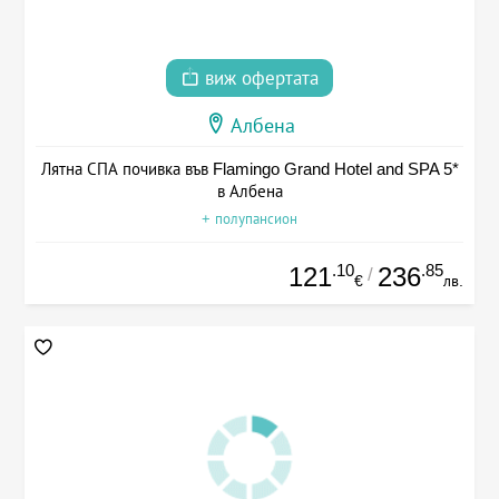
виж офертата
Албена
Лятна СПА почивка във Flamingo Grand Hotel and SPA 5*
в Албена
+ полупансион
.10
.85
121
236
/
€
лв.