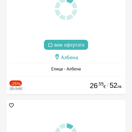
виж офертата
Албена
Елица - Албена
-25%
.59
52
26
/
лв.
€
35.54€