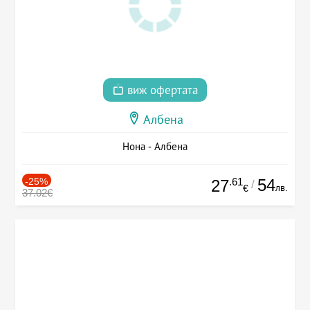
виж офертата
Албена
Нона - Албена
-25%
.61
54
27
/
лв.
€
37.02€