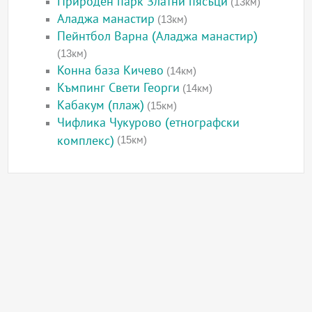
Природен парк Златни пясъци
(13км)
Аладжа манастир
(13км)
Пейнтбол Варна (Аладжа манастир)
(13км)
Конна база Кичево
(14км)
Къмпинг Свети Георги
(14км)
Кабакум (плаж)
(15км)
Чифлика Чукурово (етнографски
комплекс)
(15км)