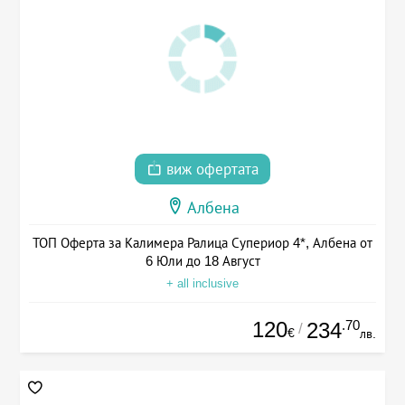
виж офертата
Албена
ТОП Оферта за Калимера Ралица Супериор 4*, Албена от
6 Юли до 18 Август
+ all inclusive
120
.70
234
/
€
лв.