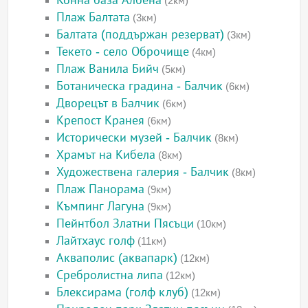
Конна база Албена
(2км)
Плаж Балтата
(3км)
Балтата (поддържан резерват)
(3км)
Текето - село Оброчище
(4км)
Плаж Ванила Бийч
(5км)
Ботаническа градина - Балчик
(6км)
Дворецът в Балчик
(6км)
Крепост Кранея
(6км)
Исторически музей - Балчик
(8км)
Храмът на Кибела
(8км)
Художествена галерия - Балчик
(8км)
Плаж Панорама
(9км)
Къмпинг Лагуна
(9км)
Пейнтбол Златни Пясъци
(10км)
Лайтхаус голф
(11км)
Акваполис (аквапарк)
(12км)
Сребролистна липа
(12км)
Блексирама (голф клуб)
(12км)