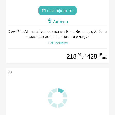
виж офертата
Албена
Семейна All Inclusive почивка във Вили Вита парк, Албена
с аквапарк достъп, шезлонги и чадър
+ all inclusive
.91
.15
218
428
/
€
лв.