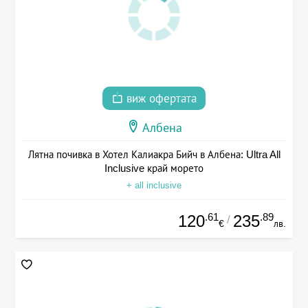
виж офертата
Албена
Лятна почивка в Хотел Калиакра Бийч в Албена: Ultra All
Inclusive край морето
+ all inclusive
.61
.89
120
235
/
€
лв.