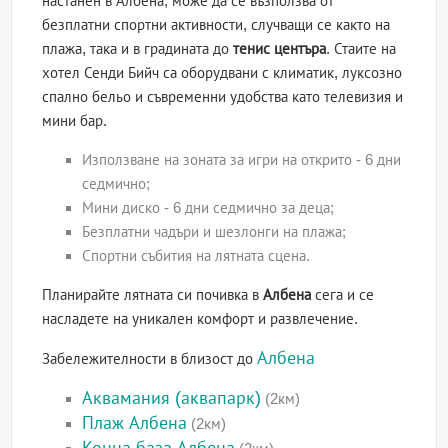
настанен в Албена, може да се възползва от
безплатни спортни активности, случващи се както на
плажа, така и в градината до
тенис центъра
. Стаите на
хотел Сенди Бийч са оборудвани с климатик, луксозно
спално бельо и съвременни удобства като телевизия и
мини бар.
Използване на зоната за игри на открито - 6 дни
седмично;
Мини диско - 6 дни седмично за деца;
Безплатни чадъри и шезлонги на плажа;
Спортни събития на лятната сцена.
Планирайте лятната си почивка в
Албена
сега и се
насладете на уникален комфорт и развлечение.
Албена
Забележителности в близост до
Аквамания (аквапарк)
(2км)
Плаж Албена
(2км)