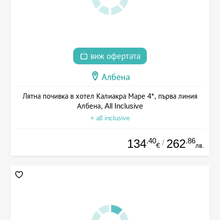
виж офертата
Албена
Лятна почивка в хотел Калиакра Маре 4*, първа линия
Албена, All Inclusive
+ all inclusive
.40
.86
134
262
/
€
лв.