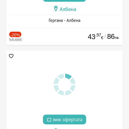
Албена
Гергана - Албена
-20%
.97
86
43
/
лв.
€
54.66€
виж офертата