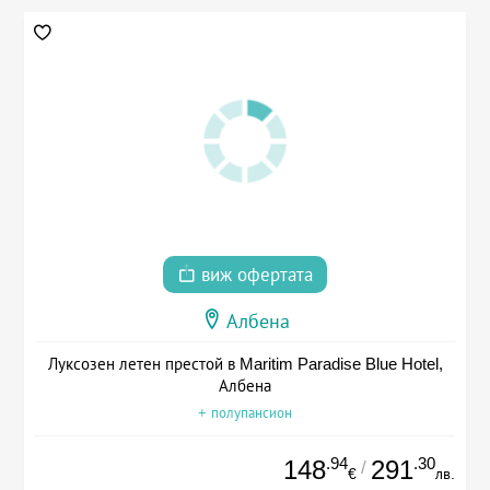
виж офертата
Албена
Луксозен летен престой в Maritim Paradise Blue Hotel,
Албена
+ полупансион
.94
.30
148
291
/
€
лв.