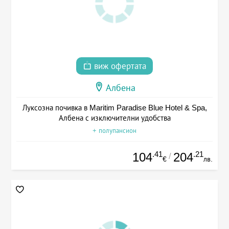
виж офертата
Албена
Луксозна почивка в Maritim Paradise Blue Hotel & Spa,
Албена с изключителни удобства
+ полупансион
.41
.21
104
204
/
€
лв.