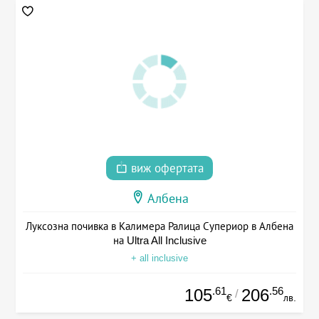
виж офертата
Албена
Луксозна почивка в Калимера Ралица Супериор в Албена
на Ultra All Inclusive
+ all inclusive
.61
.56
105
206
/
€
лв.