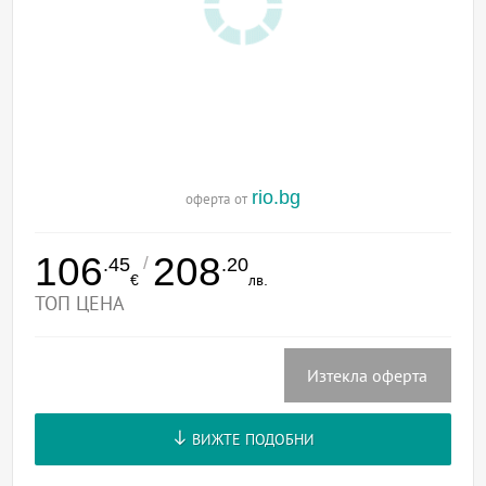
rio.bg
оферта от
106
208
/
.45
.20
€
лв.
ТОП ЦЕНА
Изтекла оферта
ВИЖТЕ ПОДОБНИ