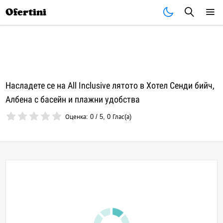
Почивки
Стоки
В града
Всички оферти
Ofertini
Насладете се на All Inclusive лятото в Хотел Сенди бийч,
Албена с басейн и плажни удобства
Оценка:
0
/
5
,
0
Глас(а)