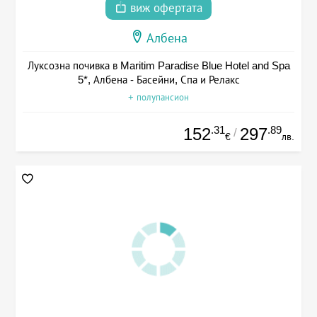
виж офертата
Албена
Луксозна почивка в Maritim Paradise Blue Hotel and Spa
5*, Албена - Басейни, Спа и Релакс
+ полупансион
.31
.89
152
297
/
€
лв.