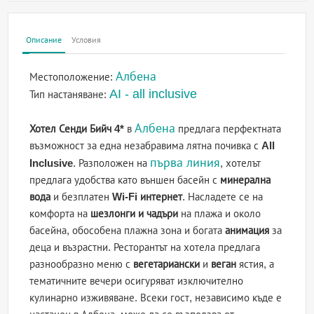
Описание
Условия
Албена
Местоположение:
AI - all inclusive
Тип настаняване:
Албена
Хотел Сенди Бийч 4*
в
предлага перфектната
възможност за една незабравима лятна почивка с
All
първа линия
Inclusive
. Разположен на
, хотелът
предлага удобства като външен басейн с
минерална
вода
и безплатен
Wi-Fi интернет
. Насладете се на
комфорта на
шезлонги и чадъри
на плажа и около
басейна, обособена плажна зона и богата
анимация
за
деца и възрастни. Ресторантът на хотела предлага
разнообразно меню с
вегетариански
и
веган
ястия, а
тематичните вечери осигуряват изключително
кулинарно изживяване. Всеки гост, независимо къде е