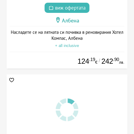
виж офертата
Албена
Насладете се на лятната си почивка в реновирания Хотел
Компас, Албена
+ all inclusive
.19
.90
124
242
/
€
лв.