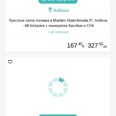
Албена
Луксозна лятна почивка в Maritim Hotel Amelia 5*, Албена
- All Inclusive с минерални басейни и СПА
+ all inclusive
.45
.50
167
327
/
€
лв.