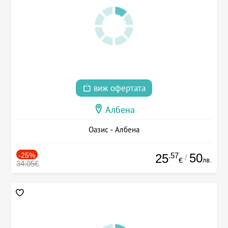
виж офертата
Албена
Оазис - Албена
-25%
.57
50
25
/
лв.
€
34.05€