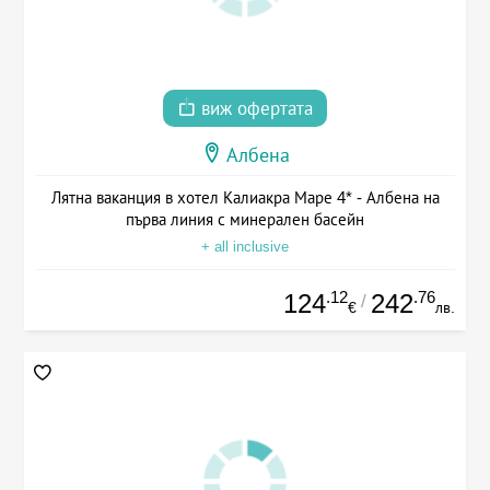
виж офертата
Албена
Лятна ваканция в хотел Калиакра Маре 4* - Албена на
първа линия с минерален басейн
+ all inclusive
.12
.76
124
242
/
€
лв.