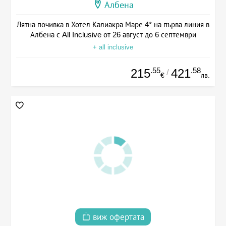
Албена
Лятна почивка в Хотел Калиакра Маре 4* на първа линия в
Албена с All Inclusive от 26 август до 6 септември
+ all inclusive
.55
.58
215
421
/
€
лв.
виж офертата