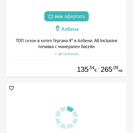
виж офертата
Албена
ТОП сезон в хотел Гергана 4* в Албена: All Inclusive
почивка с минерален басейн
+ all inclusive
.54
.09
135
265
/
€
лв.