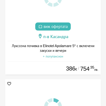
виж офертата
п-в Касандра
Луксозна почивка в Elinotel Apolamare 5* с включени
закуски и вечери
+ полупансион
386
.95
754
/
€
лв.