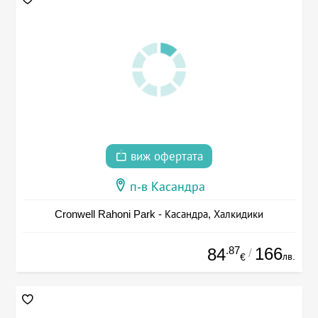
виж офертата
п-в Касандра
Cronwell Rahoni Park - Касандра, Халкидики
.87
166
84
/
лв.
€