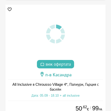
виж офертата
п-в Касандра
All Inclusive в Chrousso Village 4*, Палиури, Гърция с
басейн
Дата: 05.09 - 18.10 + all inclusive
.62
99
50
/
лв.
€