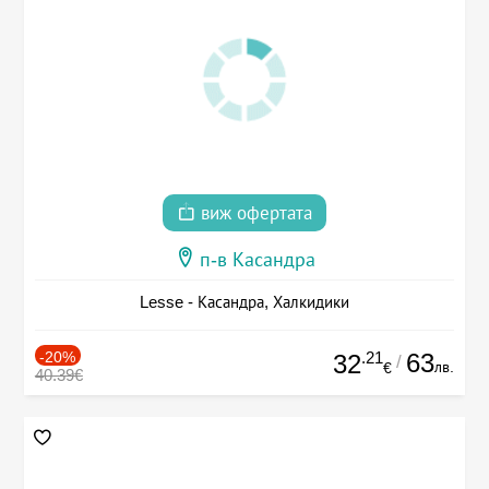
виж офертата
п-в Касандра
Lesse - Касандра, Халкидики
-20%
.21
63
32
/
лв.
€
40.39€