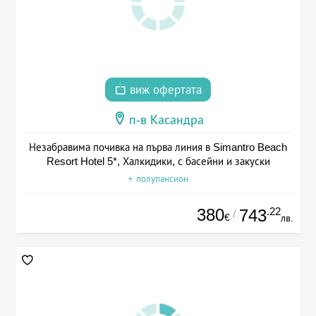
виж офертата
п-в Касандра
Незабравима почивка на първа линия в Simantro Beach
Resort Hotel 5*, Халкидики, с басейни и закуски
+ полупансион
380
.22
743
/
€
лв.