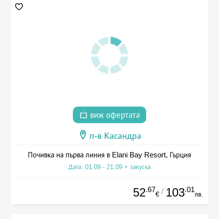
виж офертата
п-в Касандра
Почивка на първа линия в Elani Bay Resort, Гърция
Дата: 01.09 - 21.09 + закуска
.67
.01
52
103
/
€
лв.