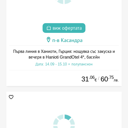
виж офертата
п-в Касандра
Първа линия в Ханиоти, Гърция: нощувка със закуска и
вечеря в Hanioti GrandOtel 4*, басейн
Дата: 14.09 - 15.10 + полупансион
.06
.75
31
60
/
€
лв.