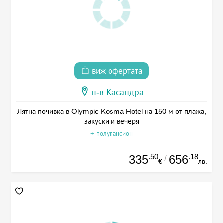
виж офертата
п-в Касандра
Лятна почивка в Olympic Kosma Hotel на 150 м от плажа,
закуски и вечеря
+ полупансион
.50
.18
335
656
/
€
лв.