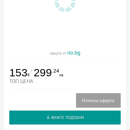
rio.bg
оферта от
153
299
/
.24
€
лв.
ТОП ЦЕНА
Изтекла оферта
ВИЖТЕ ПОДОБНИ