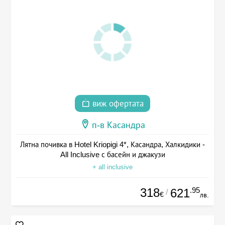
виж офертата
п-в Касандра
Лятна почивка в Hotel Kriopigi 4*, Касандра, Халкидики -
All Inclusive с басейн и джакузи
+ all inclusive
318
.95
621
/
€
лв.