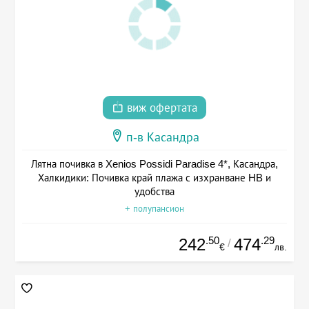
виж офертата
п-в Касандра
Лятна почивка в Xenios Possidi Paradise 4*, Касандра,
Халкидики: Почивка край плажа с изхранване HB и
удобства
+ полупансион
.50
.29
242
474
/
€
лв.