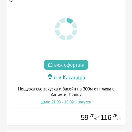
виж офертата
п-в Касандра
Нощувка със закуска и басейн на 300м от плажа в
Ханиоти, Гърция
Дата: 21.08 - 15.09 + закуска
.70
.76
59
116
/
€
лв.