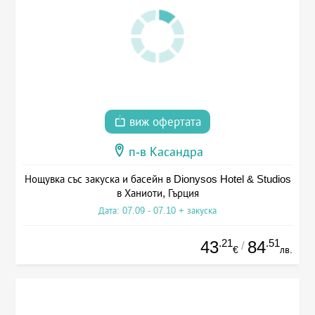
виж офертата
п-в Касандра
Нощувка със закуска и басейн в Dionysos Hotel & Studios
в Ханиоти, Гърция
Дата: 07.09 - 07.10 + закуска
.21
.51
43
84
/
€
лв.