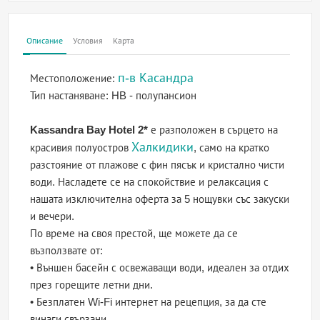
Описание
Условия
Карта
п-в Касандра
Местоположение:
Тип настаняване:
HB - полупансион
Kassandra Bay Hotel 2*
е разположен в сърцето на
Халкидики
красивия полуостров
, само на кратко
разстояние от плажове с фин пясък и кристално чисти
води. Насладете се на спокойствие и релаксация с
нашата изключителна оферта за 5 нощувки със закуски
и вечери.
По време на своя престой, ще можете да се
възползвате от:
• Външен басейн с освежаващи води, идеален за отдих
през горещите летни дни.
• Безплатен Wi-Fi интернет на рецепция, за да сте
винаги свързани.