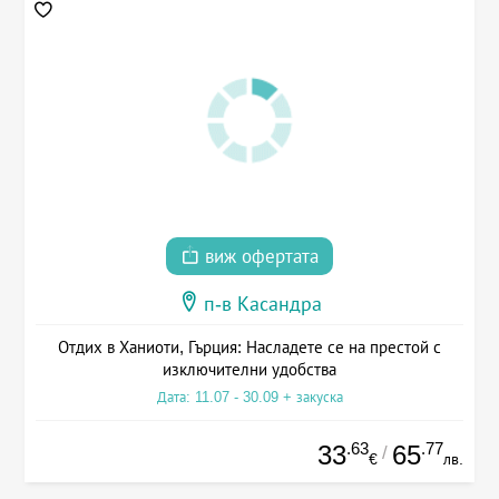
виж офертата
п-в Касандра
Отдих в Ханиоти, Гърция: Насладете се на престой с
изключителни удобства
Дата: 11.07 - 30.09 + закуска
.63
.77
33
65
/
€
лв.