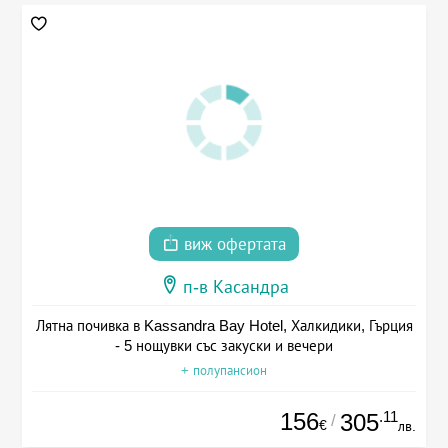
виж офертата
п-в Касандра
Лятна почивка в Kassandra Bay Hotel, Халкидики, Гърция
- 5 нощувки със закуски и вечери
+ полупансион
156
.11
305
/
€
лв.