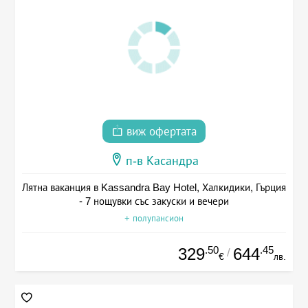
виж офертата
п-в Касандра
Лятна ваканция в Kassandra Bay Hotel, Халкидики, Гърция
- 7 нощувки със закуски и вечери
+ полупансион
.50
.45
329
644
/
€
лв.