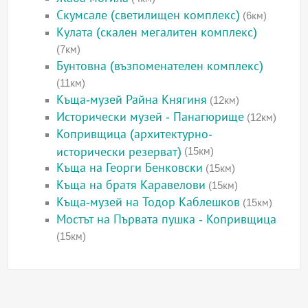
Скумсале (светилищен комплекс)
(6км)
Кулата (скален мегалитен комплекс)
(7км)
Бунтовна (възпоменателен комплекс)
(11км)
Къща-музей Райна Княгиня
(12км)
Исторически музей - Панагюрище
(12км)
Копривщица (архитектурно-
исторически резерват)
(15км)
Къща на Георги Бенковски
(15км)
Къща на братя Каравелови
(15км)
Къща-музей на Тодор Каблешков
(15км)
Мостът на Първата пушка - Копривщица
(15км)