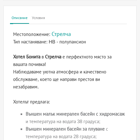
Описание
Условия
Стрелча
Местоположение:
Тип настаняване:
HB - полупансион
Хотел Бонита
в
Стрелча
е перфектното място за
вашата почивка!
Наблюдаваме уютна атмосфера и качествено
обслужване, което ще направи престоя ви
незабравим.
Хотелът предлага:
Външен малък минерален басейн с хидромасаж
и температура на водата 38 градуса;
Външен минерален басейн за плуване
с
температура на водата 28 градуса;