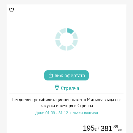
виж офертата
Стрелча
Петдневен рехабилитационен пакет в Митьова къща със
закуска и вечеря в Стрелча
Дата: 01.09 - 31.12 + пълен пансион
195
.39
381
/
€
лв.