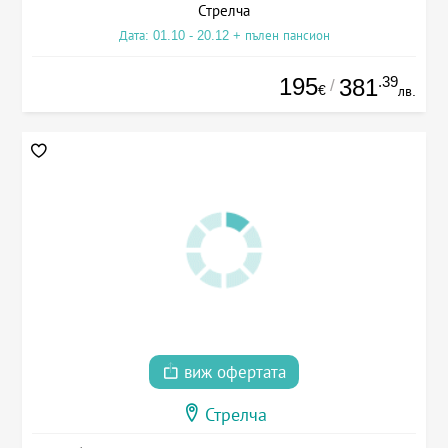
Стрелча
Дата: 01.10 - 20.12 + пълен пансион
195
.39
381
/
€
лв.
виж офертата
Стрелча