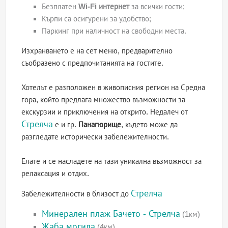
Безплатен
Wi-Fi интернет
за всички гости;
Кърпи са осигурени за удобство;
Паркинг при наличност на свободни места.
Изхранването е на сет меню, предварително
съобразено с предпочитанията на гостите.
Хотелът е разположен в живописния регион на Средна
гора, който предлага множество възможности за
екскурзии и приключения на открито. Недалеч от
Стрелча
е и гр.
Панагюрище
, където може да
разгледате исторически забележителности.
Елате и се насладете на тази уникална възможност за
релаксация и отдих.
Стрелча
Забележителности в близост до
Минерален плаж Бачето - Стрелча
(1км)
Жаба могила
(4км)