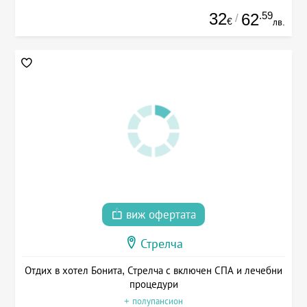
32
.59
62
/
€
лв.
виж офертата
Стрелча
Отдих в хотел Бонита, Стрелча с включен СПА и лечебни
процедури
+ полупансион