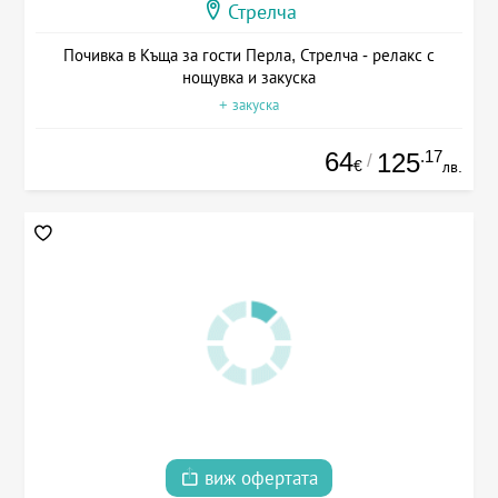
Стрелча
Почивка в Къща за гости Перла, Стрелча - релакс с
нощувка и закуска
+ закуска
64
.17
125
/
€
лв.
виж офертата