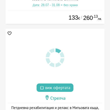
Дата: 28.07 - 31.08 + без храна
133
.13
260
/
€
лв.
виж офертата
Стрелча
Петдневна рехабилитация и релакс в Митьовата къща,