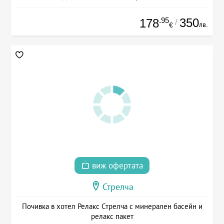
.95
350
178
/
лв.
€
виж офертата
Стрелча
Почивка в хотел Релакс Стрелча с минерален басейн и
релакс пакет