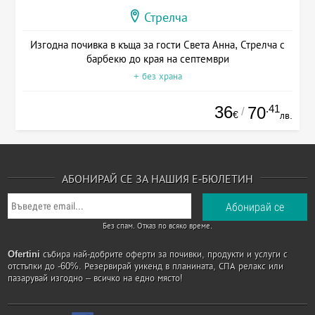
Стрелча
Изгодна почивка в къща за гости Света Анна, Стрелча с
барбекю до края на септември
+ без храна
36
.41
70
/
€
лв.
АБОНИРАЙ СЕ ЗА НАШИЯ Е-БЮЛЕТИН
Без спам. Отказ по всяко време.
Ofertini
събира най-добрите оферти за почивки, продукти и услуги с
отстъпки до -60%. Резервирай уикенд в планината, СПА релакс или
пазарувай изгодно – всичко на едно място!