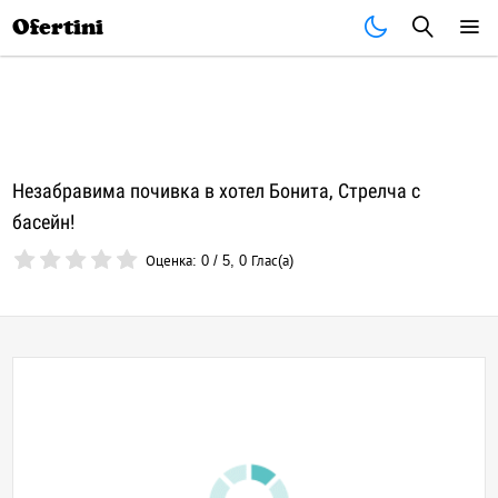
Почивки
Стоки
В града
Всички оферти
Ofertini
Незабравима почивка в хотел Бонита, Стрелча с
басейн!
Оценка:
0
/
5
,
0
Глас(а)