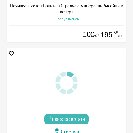
Почивка в хотел Бонита в Стрелча с минерални басейни и
вечеря
+ полупансион
100
.58
195
/
€
лв.
виж офертата
Стрелча