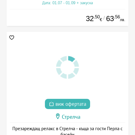
Дата: 01.07 - 01.09 + закуска
.50
.56
32
63
/
€
лв.
виж офертата
Стрелча
Презареждащ релакс в Стрелча - къща за гости Перла с
басейн