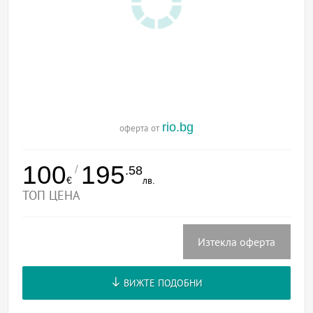
rio.bg
оферта от
100
195
/
.58
€
лв.
ТОП ЦЕНА
Изтекла оферта
ВИЖТЕ ПОДОБНИ