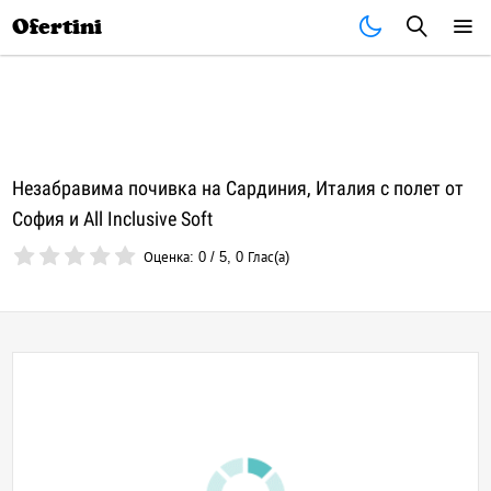
Почивки
Стоки
В града
Всички оферти
Ofertini
Незабравима почивка на Сардиния, Италия с полет от
София и All Inclusive Soft
Оценка:
0
/
5
,
0
Глас(а)