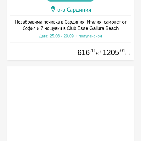
о-в Сардиния
Незабравима почивка в Сардиния, Италия: самолет от
София и 7 нощувки в Club Esse Gallura Beach
Дата: 25.08 - 29.09 + полупансион
.11
.01
616
1205
/
€
лв.