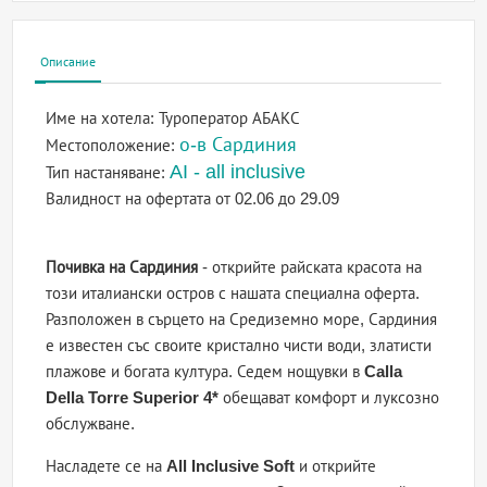
Описание
Име на хотела:
Туроператор АБАКС
о-в Сардиния
Местоположение:
AI - all inclusive
Тип настаняване:
Валидност на офертата
от 02.06 до 29.09
Почивка на Сардиния
- открийте райската красота на
този италиански остров с нашата специална оферта.
Разположен в сърцето на Средиземно море, Сардиния
е известен със своите кристално чисти води, златисти
плажове и богата култура. Седем нощувки в
Calla
Della Torre Superior 4*
обещават комфорт и луксозно
обслужване.
Насладете се на
All Inclusive Soft
и открийте