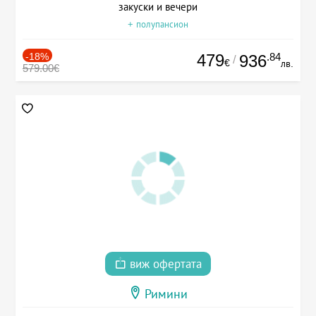
закуски и вечери
+ полупансион
-18%
479
.84
936
/
€
лв.
579.00€
виж офертата
Римини