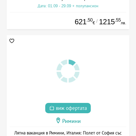
Дата: 01.09 - 29.09 + полупансион
.50
.55
621
1215
/
€
лв.
виж офертата
Римини
Лятна ваканция в Римини, Италия: Полет от София със