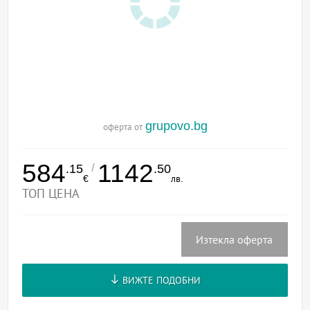
grupovo.bg
оферта от
584
1142
/
.15
.50
€
лв.
ТОП ЦЕНА
Изтекла оферта
ВИЖТЕ ПОДОБНИ