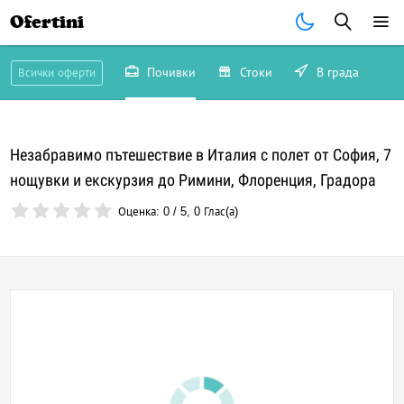
Ofertini
Почивки
Стоки
В града
Всички оферти
Незабравимо пътешествие в Италия с полет от София, 7
нощувки и екскурзия до Римини, Флоренция, Градора
Оценка:
0
/
5
,
0
Глас(а)