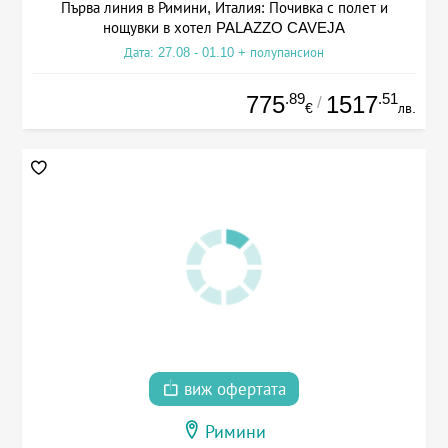
Първа линия в Римини, Италия: Почивка с полет и
нощувки в хотел PALAZZO CAVEJA
Дата: 27.08 - 01.10 + полупансион
.89
.51
775
1517
/
€
лв.
виж офертата
Римини