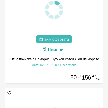
виж офертата
Поморие
Лятна почивка в Поморие: Бутиков хотел Дюн на морето
Дата: 02.07 - 10.09 + без храна
80
.47
156
/
€
лв.