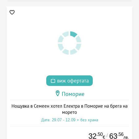
виж офертата
Поморие
Нощувка в Семеен хотел Електра в Поморие на брега на
морето
Дата: 29.07 - 12.09 + без храна
.50
.56
32
63
/
€
лв.