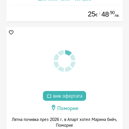
25
.90
48
/
€
лв.
виж офертата
Поморие
Лятна почивка през 2026 г. в Апарт хотел Марина бийч,
Поморие