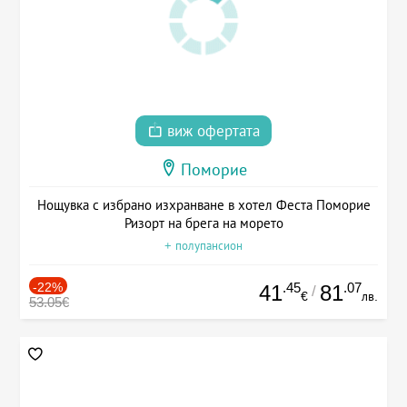
виж офертата
Поморие
Нощувка с избрано изхранване в хотел Феста Поморие
Ризорт на брега на морето
+ полупансион
-22%
.45
.07
41
81
/
€
лв.
53.05€