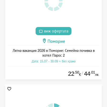
виж офертата
Поморие
Лятна ваканция 2026 в Поморие: Семейна почивка в
хотел Парос 2
Дата: 15.07 - 30.09 + без храна
.50
.01
22
44
/
€
лв.