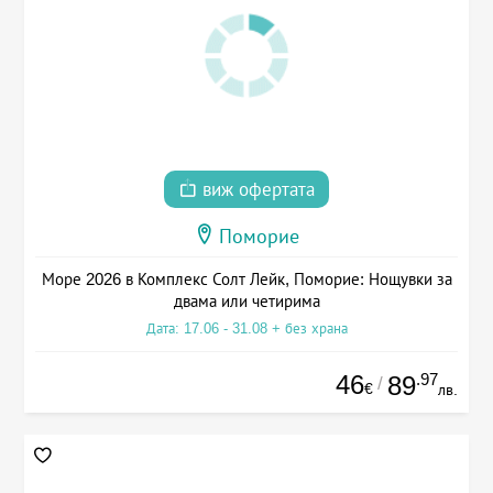
виж офертата
Поморие
Море 2026 в Комплекс Солт Лейк, Поморие: Нощувки за
двама или четирима
Дата: 17.06 - 31.08 + без храна
46
.97
89
/
€
лв.