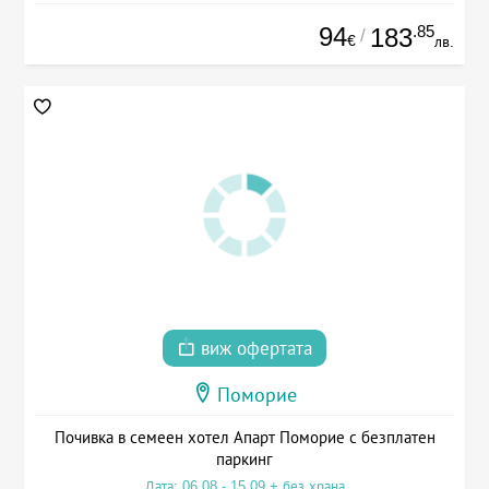
94
.85
183
/
€
лв.
виж офертата
Поморие
Почивка в семеен хотел Апарт Поморие с безплатен
паркинг
Дата: 06.08 - 15.09 + без храна