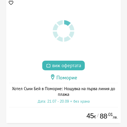
виж офертата
Поморие
Хотел Съни Бей в Поморие: Нощувка на първа линия до
плажа
Дата: 21.07 - 20.09 + без храна
45
.01
88
/
€
лв.