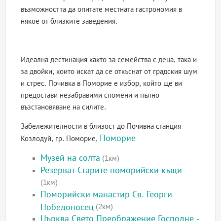
възможността да опитате местната гастрономия в
някое от близките заведения.
Идеална дестинация както за семейства с деца, така и
за двойки, които искат да се откъснат от градския шум
и стрес. Почивка в Поморие е избор, който ще ви
предостави незабравими спомени и пълно
възстановяване на силите.
Забележителности в близост до Почивна станция
Поморие
Козлодуй, гр. Поморие,
Музей на солта
(1км)
Резерват Старите поморийски къщи
(1км)
Поморийски манастир Св. Георги
Победоносец
(2км)
Църква Свето Преображение Господне -