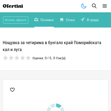
Ofertini
Почивки
Стоки
В града
Всички оферти
Нощувка за четирима в бунгало край Поморийската
кал и луга
Оценка:
0
/
5
,
0
Глас(а)