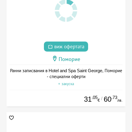
виж офертата
Поморие
Ранни записвания в Hotel and Spa Saint George, Поморие
- специални оферти
+ закуска
.05
.73
31
60
/
€
лв.