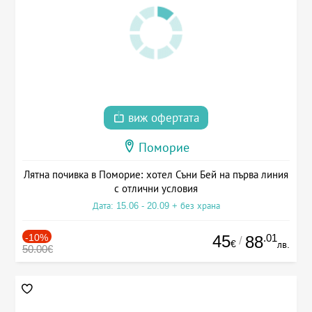
виж офертата
Поморие
Лятна почивка в Поморие: хотел Съни Бей на първа линия
с отлични условия
Дата: 15.06 - 20.09 + без храна
-10%
45
.01
88
/
€
лв.
50.00€