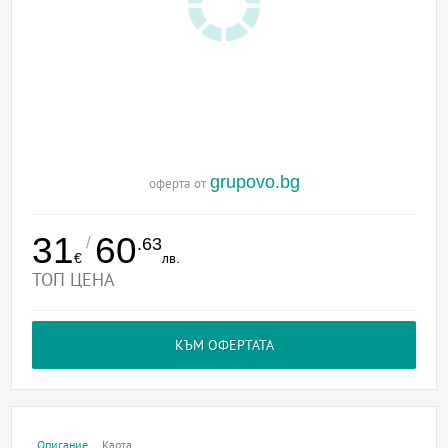
grupovo.bg
оферта от
31
60
/
.63
€
лв.
ТОП ЦЕНА
КЪМ ОФЕРТАТА
Описание
Карта