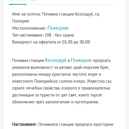
Име на хотела:
Почивна станция Козлодуй, гр.
Поморие
Поморие
Местоположение:
Тип настаняване:
OB - без храна
Валидност на офертата
от 01.05 до 30.09
Козлодуй
Поморие
Почивна станция
в
предлага
уникална възможност за релакс край морския бряг,
разположена между кристално чистото море и
известното Поморийско солено езеро. Известно със
своите лечебни свойства, езерото е привлекателна
дестинация за туристи от цял свят, които търсят
облекчение чрез калолечение и луготерапия.
Настаняване:
Почивната станция предлага просторни