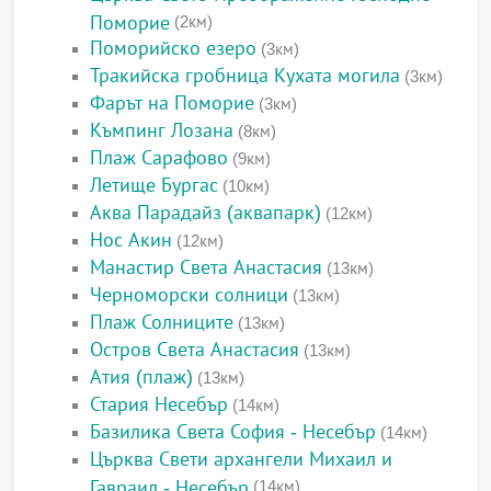
Поморие
(2км)
Поморийско езеро
(3км)
Тракийска гробница Кухата могила
(3км)
Фарът на Поморие
(3км)
Къмпинг Лозана
(8км)
Плаж Сарафово
(9км)
Летище Бургас
(10км)
Аква Парадайз (аквапарк)
(12км)
Нос Акин
(12км)
Манастир Света Анастасия
(13км)
Черноморски солници
(13км)
Плаж Солниците
(13км)
Остров Света Анастасия
(13км)
Атия (плаж)
(13км)
Стария Несебър
(14км)
Базилика Света София - Несебър
(14км)
Църква Свети архангели Михаил и
Гавраил - Несебър
(14км)