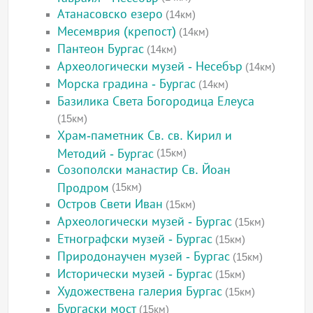
Атанасовско езеро
(14км)
Месемврия (крепост)
(14км)
Пантеон Бургас
(14км)
Археологически музей - Несебър
(14км)
Морска градина - Бургас
(14км)
Базилика Света Богородица Елеуса
(15км)
Храм-паметник Св. св. Кирил и
Методий - Бургас
(15км)
Созополски манастир Св. Йоан
Продром
(15км)
Остров Свети Иван
(15км)
Археологически музей - Бургас
(15км)
Етнографски музей - Бургас
(15км)
Природонаучен музей - Бургас
(15км)
Исторически музей - Бургас
(15км)
Художествена галерия Бургас
(15км)
Бургаски мост
(15км)