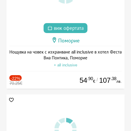
виж офертата
Поморие
Нощувка на човек с изхранване all inclusive в хотел Феста
Виа Понтика, Поморие
+ all inclusive
-22%
.90
.38
54
107
/
€
лв.
70.25€