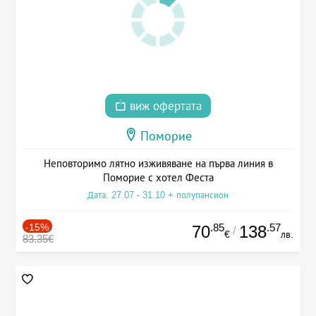
виж офертата
Поморие
Неповторимо лятно изживяване на първа линия в
Поморие с хотел Феста
Дата: 27.07 - 31.10 + полупансион
-15%
.85
.57
70
138
/
€
лв.
83.35€