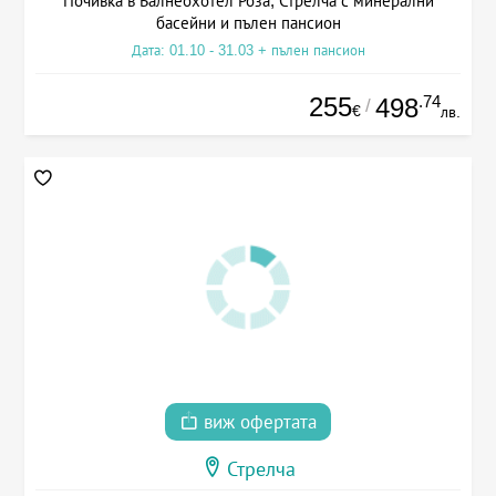
Почивка в Балнеохотел Роза, Стрелча с минерални
басейни и пълен пансион
Дата: 01.10 - 31.03 + пълен пансион
255
.74
498
/
€
лв.
виж офертата
Стрелча