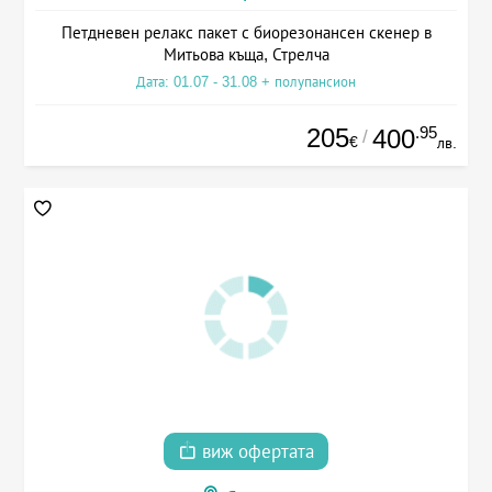
Петдневен релакс пакет с биорезонансен скенер в
Митьова къща, Стрелча
Дата: 01.07 - 31.08 + полупансион
205
.95
400
/
€
лв.
виж офертата