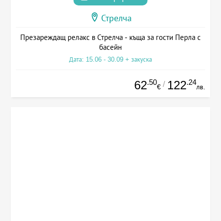
Стрелча
Презареждащ релакс в Стрелча - къща за гости Перла с
басейн
Дата: 15.06 - 30.09 + закуска
.50
.24
62
122
/
€
лв.