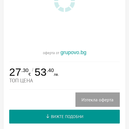
grupovo.bg
оферта от
27
53
/
.30
.40
€
лв.
ТОП ЦЕНА
Изтекла оферта
ВИЖТЕ ПОДОБНИ