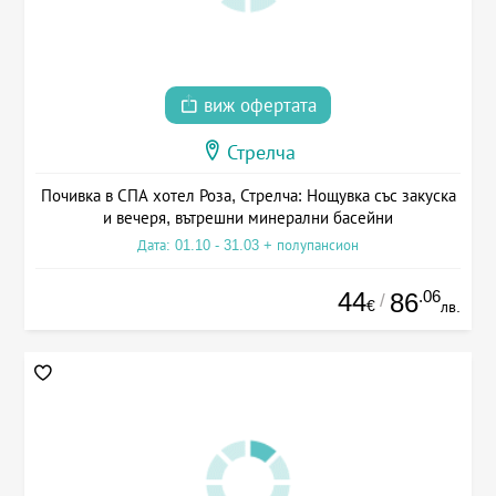
виж офертата
Стрелча
Почивка в СПА хотел Роза, Стрелча: Нощувка със закуска
и вечеря, вътрешни минерални басейни
Дата: 01.10 - 31.03 + полупансион
44
.06
86
/
€
лв.