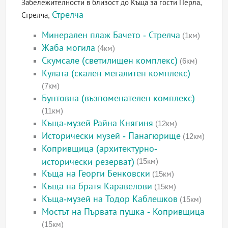
Забележителности в близост до Къща за гости Перла,
Стрелча
Стрелча,
Минерален плаж Бачето - Стрелча
(1км)
Жаба могила
(4км)
Скумсале (светилищен комплекс)
(6км)
Кулата (скален мегалитен комплекс)
(7км)
Бунтовна (възпоменателен комплекс)
(11км)
Къща-музей Райна Княгиня
(12км)
Исторически музей - Панагюрище
(12км)
Копривщица (архитектурно-
исторически резерват)
(15км)
Къща на Георги Бенковски
(15км)
Къща на братя Каравелови
(15км)
Къща-музей на Тодор Каблешков
(15км)
Мостът на Първата пушка - Копривщица
(15км)