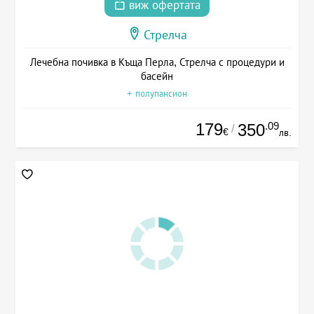
виж офертата
Стрелча
Лечебна почивка в Къща Перла, Стрелча с процедури и
басейн
+ полупансион
179
.09
350
/
€
лв.