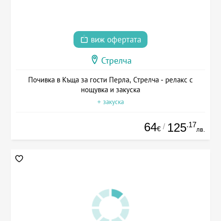
виж офертата
Стрелча
Почивка в Къща за гости Перла, Стрелча - релакс с
нощувка и закуска
+ закуска
64
.17
125
/
€
лв.