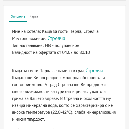
Описание
Карта
Име на хотела:
Къща за гости Перла, Стрелча
Стрелча
Местоположение:
Тип настаняване:
HB - полупансион
Валидност на офертата
от 04.07 до 30.10
Стрелча
Къща за гости Перла се намира в град
.
Къщата ще Ви посрещне с модерна обстановка и
гостоприемство. А град Стрелча ще Ви предложи
много възможности за туризъм и релакс , както и
грижа за Вашето здраве. В Стрелча и околността му
извира минерална вода, която се характеризира с не
висока температура (22,8-42°С), слаба минерализация
и ниска твърдост.