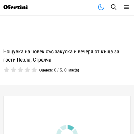
Почивки
Стоки
В града
Всички оферти
Ofertini
Нощувка на човек със закуска и вечеря от къща за
гости Перла, Стрелча
Оценка:
0
/
5
,
0
Глас(а)