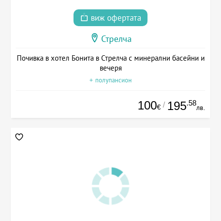
виж офертата
Стрелча
Почивка в хотел Бонита в Стрелча с минерални басейни и
вечеря
+ полупансион
100
.58
195
/
€
лв.