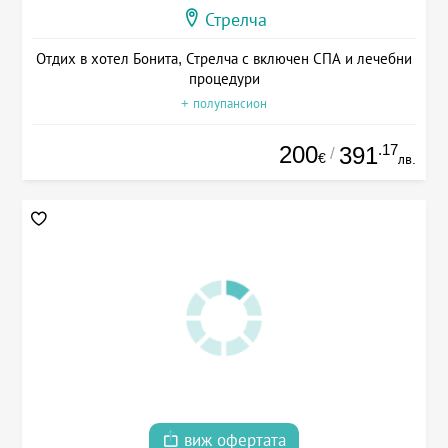
Стрелча
Отдих в хотел Бонита, Стрелча с включен СПА и лечебни
процедури
+ полупансион
200
.17
391
/
€
лв.
виж офертата