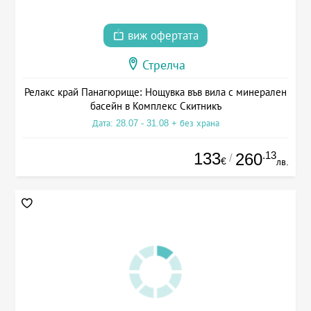
виж офертата
Стрелча
Релакс край Панагюрище: Нощувка във вила с минерален
басейн в Комплекс Скитникъ
Дата: 28.07 - 31.08 + без храна
133
.13
260
/
€
лв.