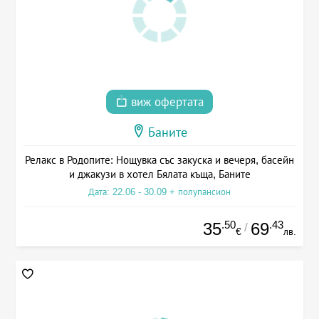
виж офертата
Баните
Релакс в Родопите: Нощувка със закуска и вечеря, басейн
и джакузи в хотел Бялата къща, Баните
Дата: 22.06 - 30.09 + полупансион
.50
.43
35
69
/
€
лв.