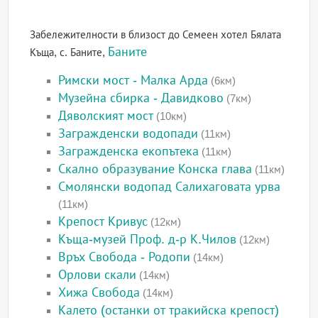
Забележителности в близост до Семеен хотел Бялата
Баните
Къща, с. Баните,
Римски мост - Малка Арда
(6км)
Музейна сбирка - Давидково
(7км)
Дяволският мост
(10км)
Загражденски водопади
(11км)
Загражденска екопътека
(11км)
Скално образувание Конска глава
(11км)
Смолянски водопад Салихаговата урва
(11км)
Крепост Кривус
(12км)
Къща-музей Проф. д-р К.Чилов
(12км)
Връх Свобода - Родопи
(14км)
Орлови скали
(14км)
Хижа Свобода
(14км)
Калето (останки от тракийска крепост)