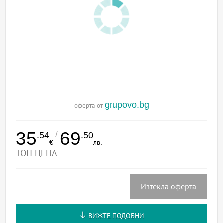
grupovo.bg
оферта от
35
69
/
.54
.50
€
лв.
ТОП ЦЕНА
Изтекла оферта
ВИЖТЕ ПОДОБНИ