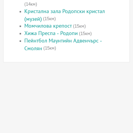
(14км)
Кристална зала Родопски кристал
(музей)
(15км)
Момчилова крепост
(15км)
Хижа Преспа - Родопи
(15км)
Пейнтбол Маунтийн Адвенчърс -
Смолян
(15км)