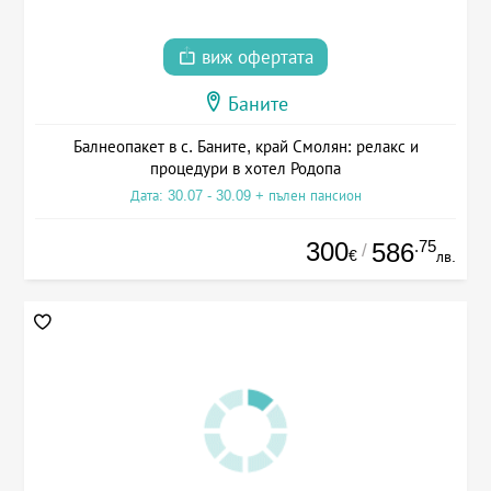
виж офертата
Баните
Балнеопакет в с. Баните, край Смолян: релакс и
процедури в хотел Родопа
Дата: 30.07 - 30.09 + пълен пансион
300
.75
586
/
€
лв.