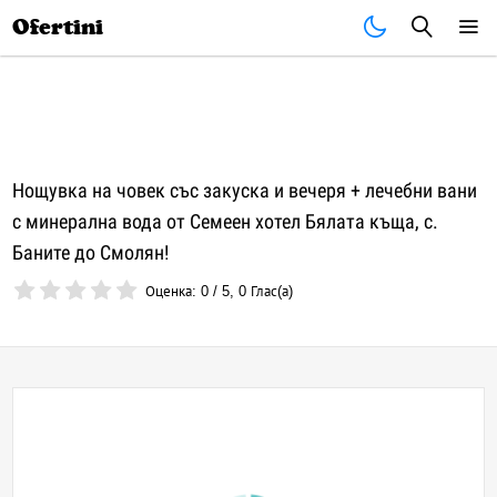
Почивки
Стоки
В града
Всички оферти
Ofertini
Нощувка на човек със закуска и вечеря + лечебни вани
с минерална вода от Семеен хотел Бялата къща, с.
Баните до Смолян!
Оценка:
0
/
5
,
0
Глас(а)