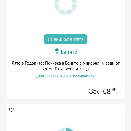
виж офертата
Баните
Лято в Родопите: Почивка в Баните с минерални води от
хотел Кючюковата къща
Дата: 29.05 - 10.09 + полупансион
35
.45
68
/
€
лв.