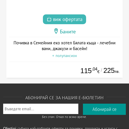
виж офертата
Баните
Почивка в Семейния еко хотел Бялата къща - лечебни
вани, джакузи и басейн!
+ полупансион
.04
225
115
/
лв.
€
АБОНИРАЙ СЕ ЗА НАШИЯ Е-БЮЛЕТИН
Без спам. Отказ по всяко време.
Ofertini
събира най-добрите оферти за почивки, продукти и услуги с