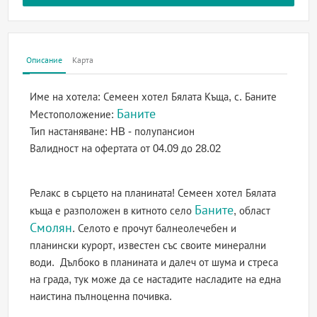
Описание
Карта
Име на хотела:
Семеен хотел Бялата Къща, с. Баните
Баните
Местоположение:
Тип настаняване:
HB - полупансион
Валидност на офертата
от 04.09 до 28.02
Релакс в сърцето на планината! Семеен хотел Бялата
Баните
къща е разположен в китното село
, област
Смолян
. Селото е прочут балнеолечебен и
планински курорт, известен със своите минерални
води. Дълбоко в планината и далеч от шума и стреса
на града, тук може да се настадите насладите на една
наистина пълноценна почивка.