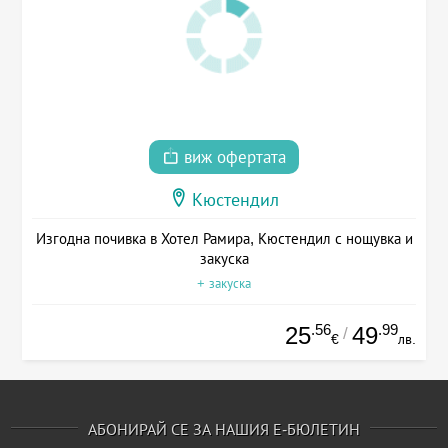
виж офертата
Кюстендил
Изгодна почивка в Хотел Рамира, Кюстендил с нощувка и
закуска
+ закуска
.56
.99
25
49
/
€
лв.
АБОНИРАЙ СЕ ЗА НАШИЯ Е-БЮЛЕТИН