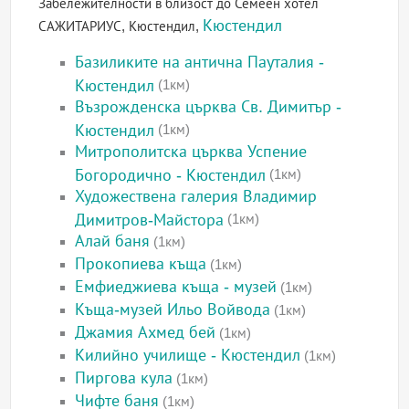
Забележителности в близост до Семеен хотел
Кюстендил
САЖИТАРИУС, Кюстендил,
Базиликите на антична Пауталия -
Кюстендил
(1км)
Възрожденска църква Св. Димитър -
Кюстендил
(1км)
Митрополитска църква Успение
Богородично - Кюстендил
(1км)
Художествена галерия Владимир
Димитров-Майстора
(1км)
Алай баня
(1км)
Прокопиева къща
(1км)
Емфиеджиева къща - музей
(1км)
Къща-музей Ильо Войвода
(1км)
Джамия Ахмед бей
(1км)
Килийно училище - Кюстендил
(1км)
Пиргова кула
(1км)
Чифте баня
(1км)