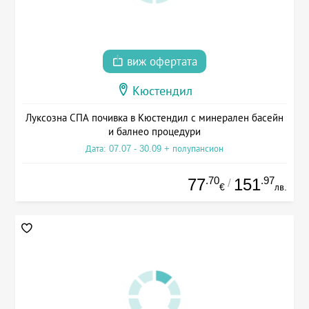
виж офертата
Кюстендил
Луксозна СПА почивка в Кюстендил с минерален басейн
и балнео процедури
Дата: 07.07 - 30.09 + полупансион
.70
.97
77
151
/
€
лв.