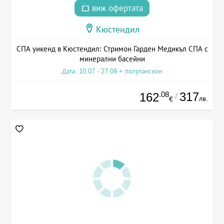
виж офертата
Кюстендил
СПА уикенд в Кюстендил: Стримон Гарден Медикъл СПА с
минерални басейни
Дата: 10.07 - 27.09 + полупансион
.08
317
162
/
лв.
€