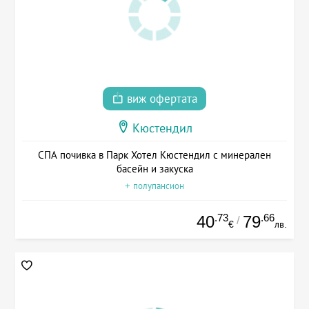
виж офертата
Кюстендил
СПА почивка в Парк Хотел Кюстендил с минерален
басейн и закуска
+ полупансион
.73
.66
40
79
/
€
лв.