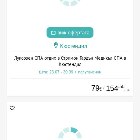
виж офертата
Кюстендил
Луксозен СПА отдих в Стримон Гардън Медикъл СПА в
Кюстендил
Дата: 23.07 - 30.09 + полупансион
79
.50
154
/
€
лв.