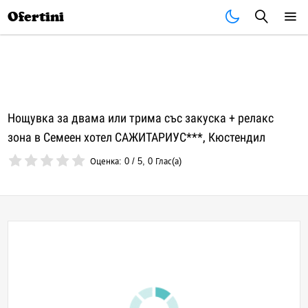
Почивки
Стоки
В града
Всички оферти
Ofertini
Нощувка за двама или трима със закуска + релакс
зона в Семеен хотел САЖИТАРИУС***, Кюстендил
Оценка:
0
/
5
,
0
Глас(а)