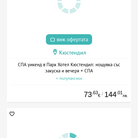
виж офертата
Кюстендил
СПА уикенд в Парк Хотел Кюстендил: нощувка със
закуска и вечеря + СПА
+ полупансион
.63
.01
73
144
/
€
лв.