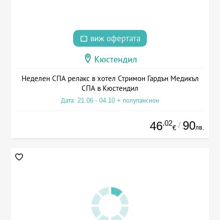
виж офертата
Кюстендил
Неделен СПА релакс в хотел Стримон Гардън Медикъл
СПА в Кюстендил
Дата: 21.06 - 04.10 + полупансион
.02
90
46
/
лв.
€