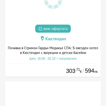
виж офертата
Кюстендил
Почивка в Стримон Гардън Медикъл СПА: 5-звезден хотел
в Кюстендил с вътрешни и детски басейни
Дата: 16.06 - 02.10 + полупансион
.71
594
303
/
лв.
€