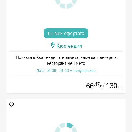
виж офертата
Кюстендил
Почивка в Кюстендил с нощувка, закуска и вечеря в
Ресторант Чешмето
Дата: 04.08 - 31.10 + полупансион
.47
130
66
/
лв.
€