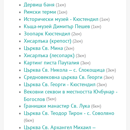
Дервиш баня
(1км)
Римски терми
(1км)
Исторически музей - Кюстендил
(1км)
Къща-музей Димитър Пешев
(1км)
Зоопарк Кюстендил
(2км)
Хисарлъка (крепост)
(2км)
Църква Св. Мина
(2км)
Хисарлъка (лесопарк)
(3км)
Картинг писта Пауталия
(3км)
Църква Св. Никола – с. Слокощица
(3км)
Средновековна църква Св. Георги
(3км)
Църква Св. Георги - Кюстендил
(3км)
Вековни секвои в местността Ючбунар -
Богослов
(5км)
Гранишки манастир Св. Лука
(6км)
Църква Св. Теодор Тирон - с. Соволяно
(6км)
Църква Св. Архангел Михаил –