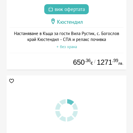
виж офертата
Кюстендил
Настаняване в Къща за гости Вила Рустик, с. Богослов
край Кюстендил - СПА и релакс почивка
+ без храна
.36
.99
650
1271
/
€
лв.