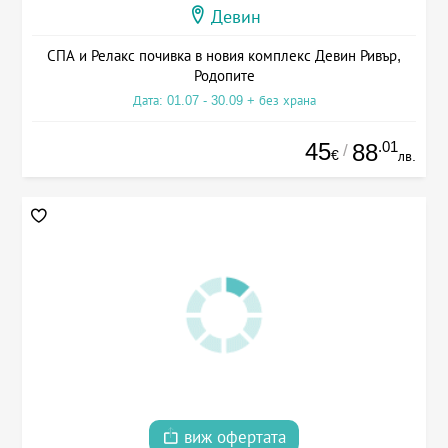
Девин
СПА и Релакс почивка в новия комплекс Девин Ривър,
Родопите
Дата: 01.07 - 30.09 + без храна
45
.01
88
/
€
лв.
виж офертата