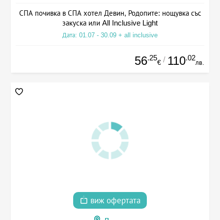
СПА почивка в СПА хотел Девин, Родопите: нощувка със
закуска или All Inclusive Light
Дата: 01.07 - 30.09 + all inclusive
.25
.02
56
110
/
€
лв.
виж офертата