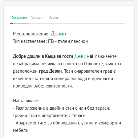
Описание
Условия
Карта
Девин
Местоположение:
Тип настаняване:
FB - пълен пансион
Девин
Добре дошли в Къща за гости
а!
Изживейте
незабравима почивка в сърцето на Родопите, където е
разположен
град Девин
. Този очарователен град е
известен със своята минерална вода и прекрасни
природни забележителности.
Настаняване:
- Разположение в двойни стаи с или без тераси,
тройни стаи и апартаменти с тераси
- Апартаментите са оборудвани с уютни и комфортни
мебели