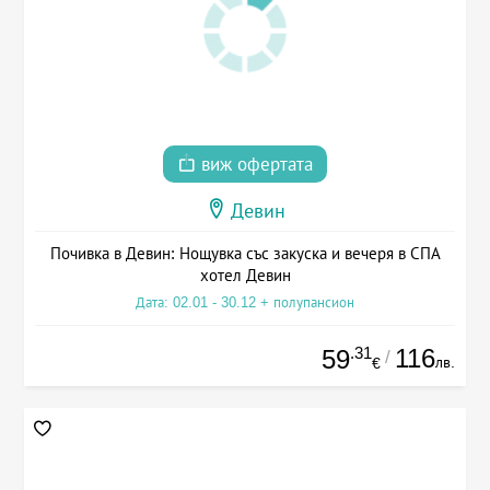
виж офертата
Девин
Почивка в Девин: Нощувка със закуска и вечеря в СПА
хотел Девин
Дата: 02.01 - 30.12 + полупансион
.31
116
59
/
лв.
€