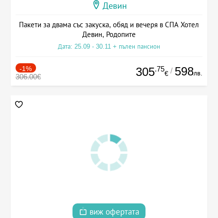
Девин
Пакети за двама със закуска, обяд и вечеря в СПА Хотел
Девин, Родопите
Дата: 25.09 - 30.11 + пълен пансион
-1%
.75
598
305
/
лв.
€
306.00€
виж офертата