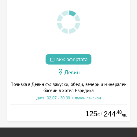
виж офертата
Девин
Почивка в Девин със закуски, обеди, вечери и минерален
басейн в хотел Евридика
Дата: 02.07 - 30.09 + пълен пансион
125
.48
244
/
€
лв.