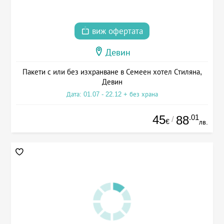
виж офертата
Девин
Пакети с или без изхранване в Семеен хотел Стиляна,
Девин
Дата: 01.07 - 22.12 + без храна
45
.01
88
/
€
лв.