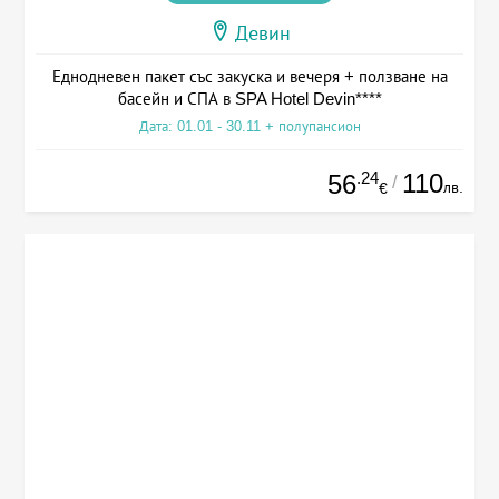
Девин
Еднодневен пакет със закуска и вечеря + ползване на
басейн и СПА в SPA Hotel Devin****
Дата: 01.01 - 30.11 + полупансион
.24
110
56
/
лв.
€