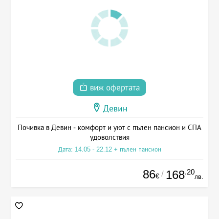
виж офертата
Девин
Почивка в Девин - комфорт и уют с пълен пансион и СПА
удоволствия
Дата: 14.05 - 22.12 + пълен пансион
86
.20
168
/
€
лв.