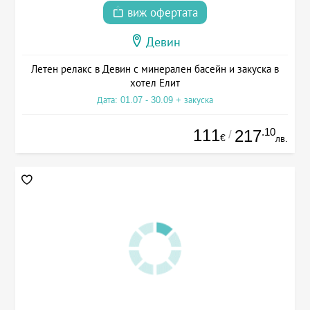
виж офертата
Девин
Летен релакс в Девин с минерален басейн и закуска в
хотел Елит
Дата: 01.07 - 30.09 + закуска
111
.10
217
/
€
лв.