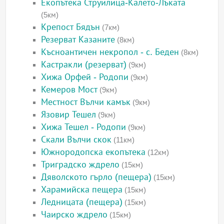
Екопътека Струилица-Калето-Лъката
(5км)
Крепост Бядън
(7км)
Резерват Казаните
(8км)
Късноантичен некропол - с. Беден
(8км)
Кастракли (резерват)
(9км)
Хижа Орфей - Родопи
(9км)
Кемеров Мост
(9км)
Местност Вълчи камък
(9км)
Язовир Тешел
(9км)
Хижа Тешел - Родопи
(9км)
Скали Вълчи скок
(11км)
Южнородопска екопътека
(12км)
Триградско ждрело
(15км)
Дяволското гърло (пещера)
(15км)
Харамийска пещера
(15км)
Ледницата (пещера)
(15км)
Чаирско ждрело
(15км)