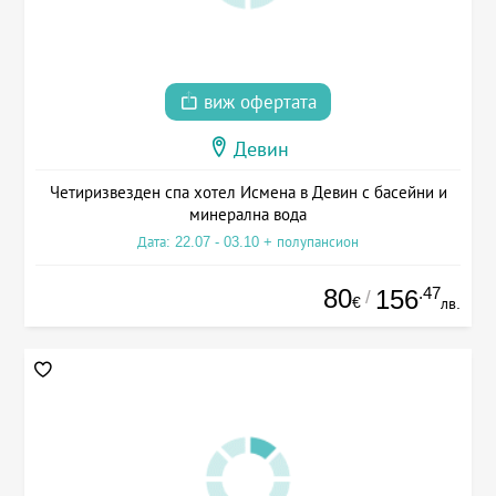
виж офертата
Девин
Четиризвезден спа хотел Исмена в Девин с басейни и
минерална вода
Дата: 22.07 - 03.10 + полупансион
80
.47
156
/
€
лв.