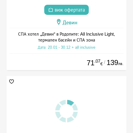
виж офертата
Девин
СПА хотел „Девин“ в Родопите: All Inclusive Light,
термален басейн и СПА зона
Дата: 20.01 - 30.12 + all inclusive
.07
139
71
/
лв.
€