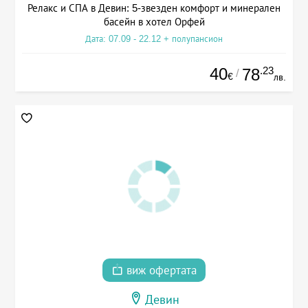
Релакс и СПА в Девин: 5-звезден комфорт и минерален
басейн в хотел Орфей
Дата: 07.09 - 22.12 + полупансион
40
.23
78
/
€
лв.
виж офертата
Девин