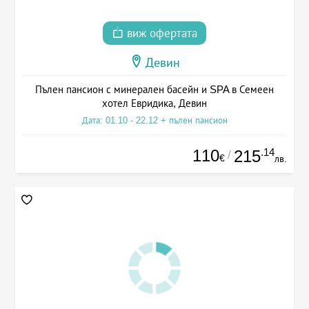
виж офертата
Девин
Пълен пансион с минерален басейн и SPA в Семеен
хотел Евридика, Девин
Дата: 01.10 - 22.12 + пълен пансион
110
.14
215
/
€
лв.