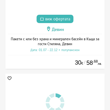
виж офертата
Девин
Пакети с или без храна и минерален басейн в Къща за
гости Стиляна, Девин
Дата: 01.07 - 22.12 + полупансион
30
.68
58
/
€
лв.