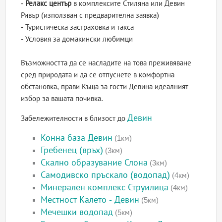
-
Релакс център
в комплексите Стиляна или Девин
Ривър (използван с предварителна заявка)
- Туристическа застраховка и такса
- Условия за домакински любимци
Възможността да се насладите на това преживяване
сред природата и да се отпуснете в комфортна
обстановка, прави Къща за гости Девина идеалният
избор за вашата почивка.
Девин
Забележителности в близост до
Конна база Девин
(1км)
Гребенец (връх)
(3км)
Скално образувание Слона
(3км)
Самодивско пръскало (водопад)
(4км)
Минерален комплекс Струилица
(4км)
Местност Калето - Девин
(5км)
Мечешки водопад
(5км)