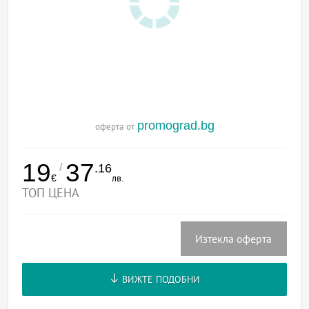
promograd.bg
оферта от
19
37
/
.16
€
лв.
ТОП ЦЕНА
Изтекла оферта
ВИЖТЕ ПОДОБНИ