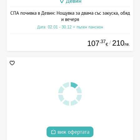
Девин
СПА почивка в Девин: Нощувка за двама със закуска, обяд
и вечеря
Дата: 02.01 - 30.12 + пълен пансион
.37
210
107
/
лв.
€
виж офертата