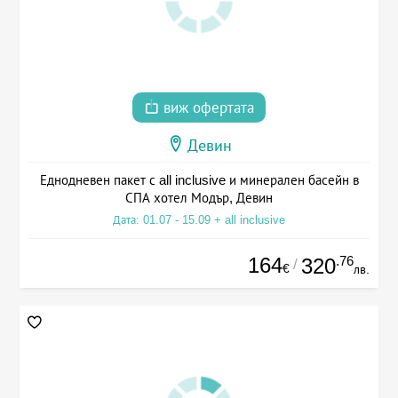
виж офертата
Девин
Еднодневен пакет с all inclusive и минерален басейн в
СПА хотел Модър, Девин
Дата: 01.07 - 15.09 + all inclusive
164
.76
320
/
€
лв.