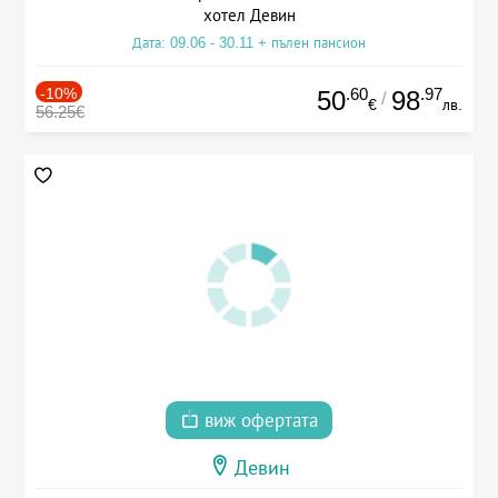
хотел Девин
Дата: 09.06 - 30.11 + пълен пансион
-10%
.60
.97
50
98
/
€
лв.
56.25€
виж офертата
Девин