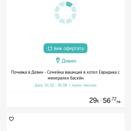
виж офертата
Девин
Почивка в Девин - Семейна ваканция в хотел Евридика с
минерален басейн
Дата: 01.02 - 30.09 + пълен пансион
29
.72
56
/
€
лв.