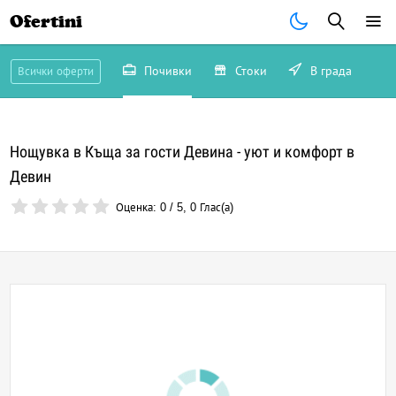
Ofertini
Почивки
Стоки
В града
Всички оферти
Нощувка в Къща за гости Девина - уют и комфорт в
Девин
Оценка:
0
/
5
,
0
Глас(а)