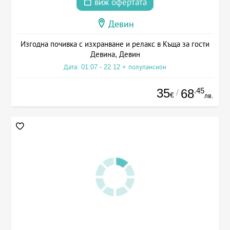
виж офертата
Девин
Изгодна почивка с изхранване и релакс в Къща за гости
Девина, Девин
Дата: 01.07 - 22.12 + полупансион
35
.45
68
/
€
лв.