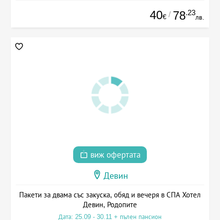
40
.23
78
/
€
лв.
виж офертата
Девин
Пакети за двама със закуска, обяд и вечеря в СПА Хотел
Девин, Родопите
Дата: 25.09 - 30.11 + пълен пансион