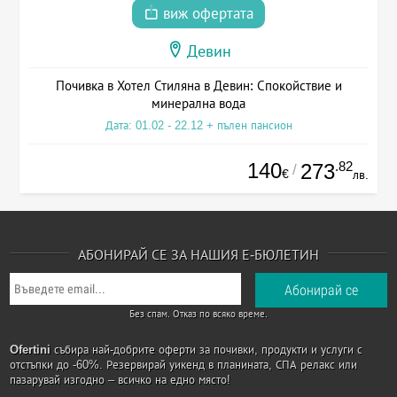
виж офертата
Девин
Почивка в Хотел Стиляна в Девин: Спокойствие и
минерална вода
Дата: 01.02 - 22.12 + пълен пансион
140
.82
273
/
€
лв.
АБОНИРАЙ СЕ ЗА НАШИЯ Е-БЮЛЕТИН
Без спам. Отказ по всяко време.
Ofertini
събира най-добрите оферти за почивки, продукти и услуги с
отстъпки до -60%. Резервирай уикенд в планината, СПА релакс или
пазарувай изгодно – всичко на едно място!