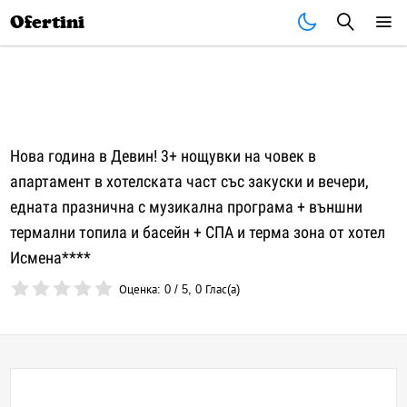
Почивки
Стоки
В града
Всички оферти
Ofertini
Нова година в Девин! 3+ нощувки на човек в
апартамент в хотелската част със закуски и вечери,
едната празнична с музикална програма + външни
термални топила и басейн + СПА и терма зона от хотел
Исмена****
Оценка:
0
/
5
,
0
Глас(а)