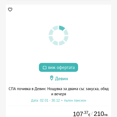
виж офертата
Девин
СПА почивка в Девин: Нощувка за двама със закуска, обяд
и вечеря
Дата: 02.01 - 30.12 + пълен пансион
.37
210
107
/
лв.
€