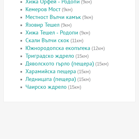
Хижа Орфей - Родопи
(9км)
Кемеров Мост
(9км)
Местност Вълчи камък
(9км)
Язовир Тешел
(9км)
Хижа Тешел - Родопи
(9км)
Скали Вълчи скок
(11км)
Южнородопска екопътека
(12км)
Триградско ждрело
(15км)
Дяволското гърло (пещера)
(15км)
Харамийска пещера
(15км)
Ледницата (пещера)
(15км)
Чаирско ждрело
(15км)