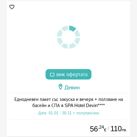
виж офертата
Девин
Еднодневен пакет със закуска и вечеря + ползване на
басейн и СПА в SPA Hotel Devin****
Дата: 01.01 - 30.11 + полупансион
.24
110
56
/
лв.
€