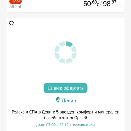
-10%
.60
.97
50
98
/
€
лв.
56.25€
виж офертата
Девин
Релакс и СПА в Девин: 5-звезден комфорт и минерален
басейн в хотел Орфей
Дата: 07.09 - 22.12 + полупансион