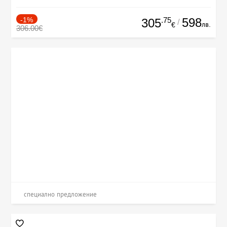
-1%
.75
598
305
/
лв.
€
306.00€
специално предложение