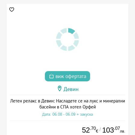
виж офертата
Девин
Летен релакс в Девин: Насладете се на лукс и минерални
басейни в СПА хотел Орфей
Дата: 06.08 - 06.09 + закуска
.70
.07
52
103
/
€
лв.