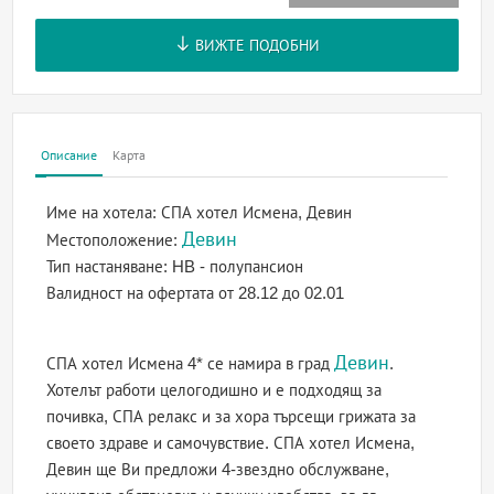
ВИЖТЕ ПОДОБНИ
Описание
Карта
Име на хотела:
СПА хотел Исмена, Девин
Девин
Местоположение:
Тип настаняване:
HB - полупансион
Валидност на офертата
от 28.12 до 02.01
Девин
СПА хотел Исмена 4* се намира в град
.
Хотелът работи целогодишно и е подходящ за
почивка, СПА релакс и за хора търсещи грижата за
своето здраве и самочувствие. СПА хотел Исмена,
Девин ще Ви предложи 4-звездно обслужване,