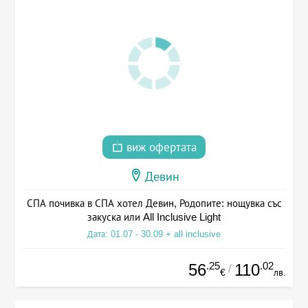
виж офертата
Девин
СПА почивка в СПА хотел Девин, Родопите: нощувка със
закуска или All Inclusive Light
Дата: 01.07 - 30.09 + all inclusive
.25
.02
56
110
/
€
лв.