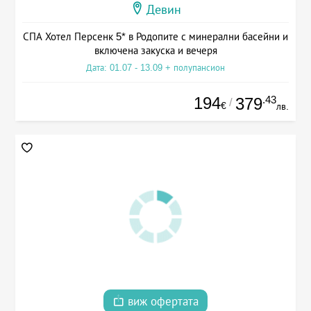
Девин
СПА Хотел Персенк 5* в Родопите с минерални басейни и
включена закуска и вечеря
Дата: 01.07 - 13.09 + полупансион
194
.43
379
/
€
лв.
виж офертата