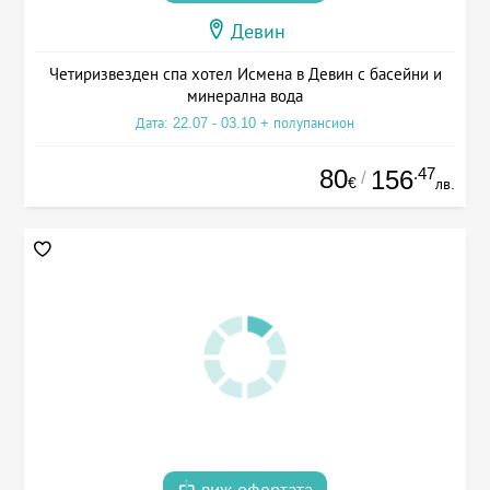
Девин
Четиризвезден спа хотел Исмена в Девин с басейни и
минерална вода
Дата: 22.07 - 03.10 + полупансион
80
.47
156
/
€
лв.