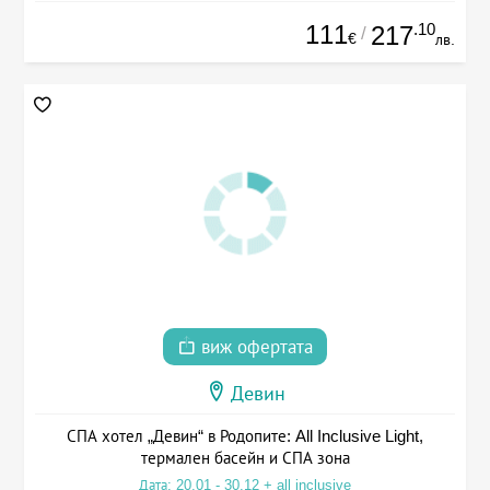
111
.10
217
/
€
лв.
виж офертата
Девин
СПА хотел „Девин“ в Родопите: All Inclusive Light,
термален басейн и СПА зона
Дата: 20.01 - 30.12 + all inclusive