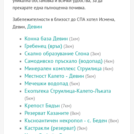
уникална обстановка и всички удобства, за да
прекарате една пълноценна почивка.
Забележителности в близост до СПА хотел Исмена,
Девин
Девин,
Конна база Девин
(1км)
Гребенец (връх)
(3км)
Скално образувание Слона
(3км)
Самодивско пръскало (водопад)
(4км)
Минерален комплекс Струилица
(4км)
Местност Калето - Девин
(5км)
Мечешки водопад
(5км)
Екопътека Струилица-Калето-Лъката
(5км)
Крепост Бядън
(7км)
Резерват Казаните
(8км)
Късноантичен некропол - с. Беден
(8км)
Кастракли (резерват)
(9км)