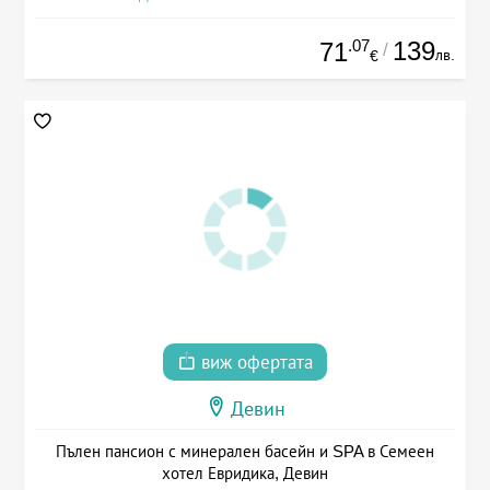
.07
139
71
/
лв.
€
виж офертата
Девин
Пълен пансион с минерален басейн и SPA в Семеен
хотел Евридика, Девин