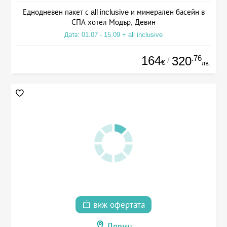
Еднодневен пакет с all inclusive и минерален басейн в
СПА хотел Модър, Девин
Дата: 01.07 - 15.09 + all inclusive
164
.76
320
/
€
лв.
виж офертата
Девин