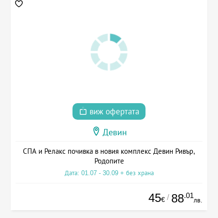
виж офертата
Девин
СПА и Релакс почивка в новия комплекс Девин Ривър,
Родопите
Дата: 01.07 - 30.09 + без храна
45
.01
88
/
€
лв.