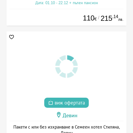
Дата: 01.10 - 22.12 + пълен пансион
110
.14
215
/
€
лв.
виж офертата
Девин
Пакети с или без изхранване в Семеен хотел Стиляна,
Девин