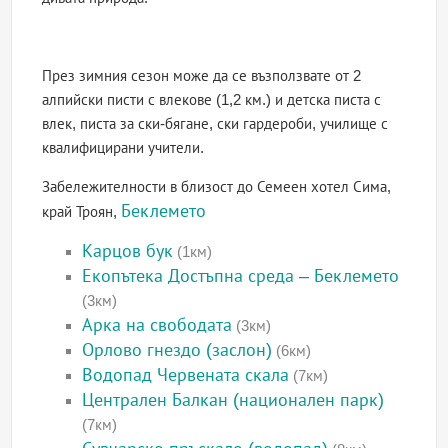
През зимния сезон може да се възползвате от 2
алпийски писти с влекове (1,2 км.) и детска писта с
влек, писта за ски-бягане, ски гардероби, училище с
квалифицирани учители.
Забележителности в близост до Семеен хотел Сима,
Беклемето
край Троян,
Карцов бук
(1км)
Екопътека Достъпна среда – Беклемето
(3км)
Арка на свободата
(3км)
Орлово гнездо (заслон)
(6км)
Водопад Червената скала
(7км)
Централен Балкан (национален парк)
(7км)