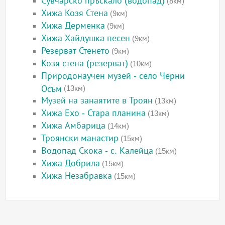
Сувчарско пръскало (водопад)
(8км)
Хижа Козя Стена
(9км)
Хижа Дерменка
(9км)
Хижа Хайдушка песен
(9км)
Резерват Стенето
(9км)
Козя стена (резерват)
(10км)
Природонаучен музей - село Черни
Осъм
(13км)
Музей на занаятите в Троян
(13км)
Хижа Ехо - Стара планина
(13км)
Хижа Амбарица
(14км)
Троянски манастир
(15км)
Водопад Скока - с. Калейца
(15км)
Хижа Добрила
(15км)
Хижа Незабравка
(15км)