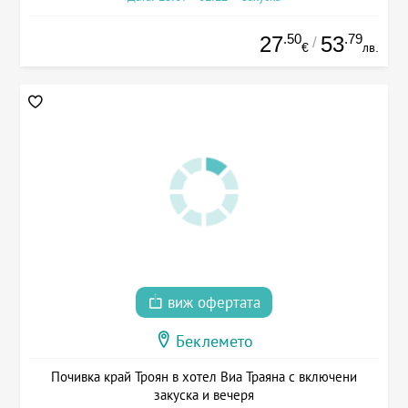
.50
.79
27
53
/
€
лв.
виж офертата
Беклемето
Почивка край Троян в хотел Виа Траяна с включени
закуска и вечеря