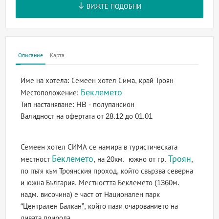
ВИЖТЕ ПОДОБНИ
Описание
Карта
Име на хотела:
Семеен хотел Сима, край Троян
Беклемето
Местоположение:
Тип настаняване:
HB - полупансион
Валидност на офертата
от 28.12 до 01.01
Семеен хотел СИМА се намира в туристическата
Беклемето
Троян
местност
, на 20км. южно от гр.
,
по пътя към Троянския проход, който свързва северна
и южна България. Местността Беклемето (1360м.
надм. височина) е част от Национален парк
“Централен Балкан”, който пази очарованието на
дивата природа.