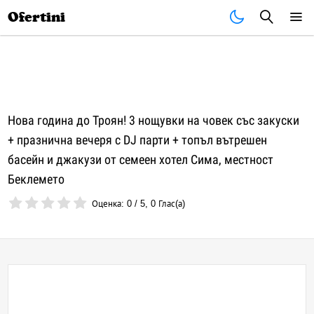
Почивки
Стоки
В града
Всички оферти
Ofertini
Нова година до Троян! 3 нощувки на човек със закуски
+ празнична вечеря с DJ парти + топъл вътрешен
басейн и джакузи от семеен хотел Сима, местност
Беклемето
Оценка:
0
/
5
,
0
Глас(а)