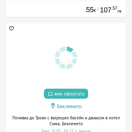
55
.57
107
/
€
лв.
виж офертата
Беклемето
Почивка до Троян с вътрешен басейн и джакузи в хотел
Сима, Беклемето
Дата: 15.07 - 01.12 + закуска