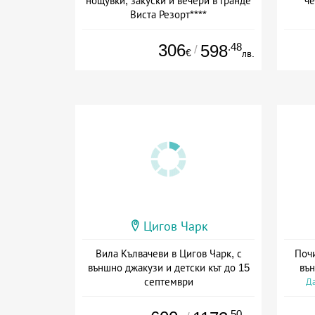
нощувки, закуски и вечери в Гранде
че
Виста Резорт****
Дата: 01.08 - 03.09 + полупансион
Да
306
.48
598
/
€
лв.
Цигов Чарк
Вила Кълвачеви в Цигов Чарк, с
Почи
външно джакузи и детски кът до 15
вън
септември
Да
+ без храна
.50