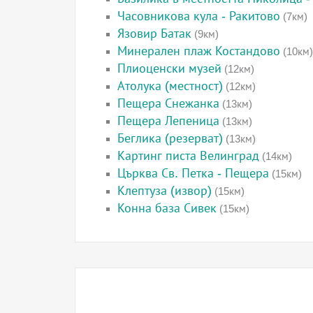
Часовникова кула - Ракитово
(7км)
Язовир Батак
(9км)
Минерален плаж Костандово
(10км)
Плиоценски музей
(12км)
Атолука (местност)
(12км)
Пещера Снежанка
(13км)
Пещера Лепеница
(13км)
Беглика (резерват)
(13км)
Картинг писта Велинград
(14км)
Църква Св. Петка - Пещера
(15км)
Клептуза (извор)
(15км)
Конна база Сивек
(15км)