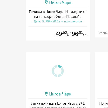
Цигов Чарк
Почивка в Цигов Чарк: Насладете се
на комфорт в Хотел Парадайс
Дата: 08.09 - 20.12 + полупансион
.50
.81
49
96
/
специ
€
лв.
Цигов Чарк
Лятна почивка в Цигов Чарк с 3+1
Почив