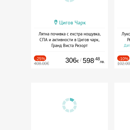
Цигов Чарк
Лятна почивка с екстра нощувка,
Лукс
СПА и активности в Цигов чарк,
Р
Гранд Виста Ризорт
Дат
Дата: 01.08 - 03.09 + полупансион
-25%
306
.48
-10%
598
/
€
лв.
408.00€
102.0