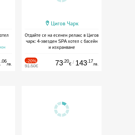
Цигов Чарк
хотел
Отдайте се на есенен релакс в Цигов
чарк: 4-звезден SPA хотел с басейн
и изхранване
ион
Дата: 11.09 - 30.11 + полупансион
.06
-20%
.20
.17
1
73
143
/
лв.
€
лв.
91.50€