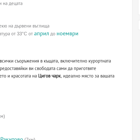
и на децата
екю на дървени въглища
април
ноември
тура от 33°C от
до
а всички съоръжения в къщата, включително курортната
предоставяйки ви свободата сами да приготвяте
ето и красотата на
Цигов чарк
, идеално място за вашата
км)
 Ракитово
(7км)