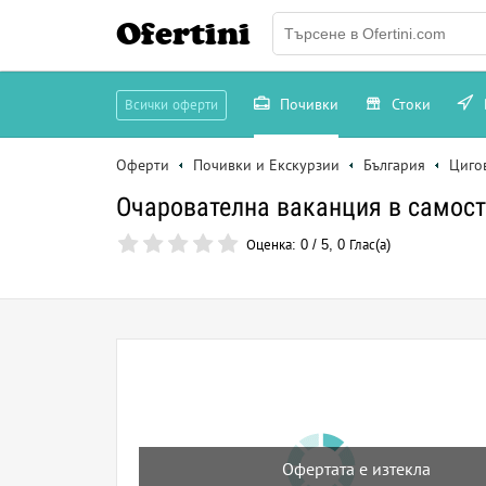
Ofertini
Почивки
Стоки
Всички оферти
Оферти
Почивки и Екскурзии
България
Циго
Очарователна ваканция в самосто
Оценка:
0
/
5
,
0
Глас(а)
Офертата е изтекла