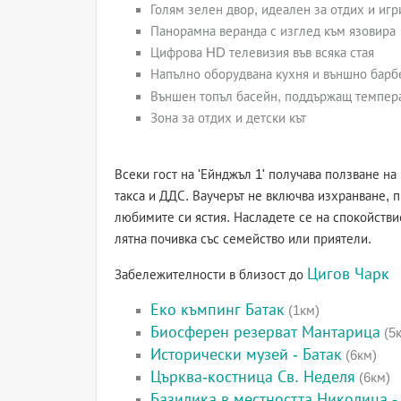
Голям зелен двор, идеален за отдих и игр
Панорамна веранда с изглед към язовира
Цифрова HD телевизия във всяка стая
Напълно оборудвана кухня и външно барб
Външен топъл басейн, поддържащ темпера
Зона за отдих и детски кът
Всеки гост на 'Ейнджъл 1' получава ползване н
такса и ДДС. Ваучерът не включва изхранване, 
любимите си ястия. Насладете се на спокойстви
лятна почивка със семейство или приятели.
Цигов Чарк
Забележителности в близост до
Еко къмпинг Батак
(1км)
Биосферен резерват Мантарица
(5
Исторически музей - Батак
(6км)
Църква-костница Св. Неделя
(6км)
Базилика в местността Николица -