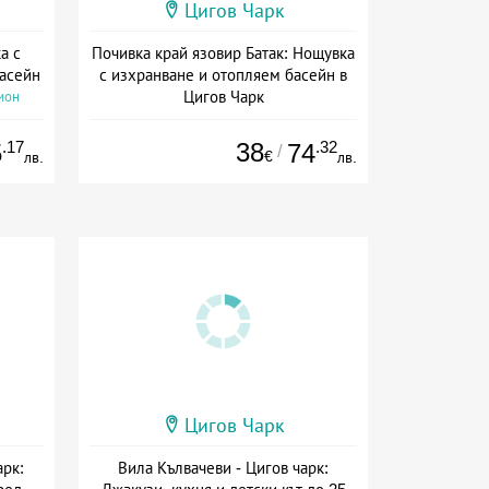
Цигов Чарк
а с
Почивка край язовир Батак: Нощувка
басейн
с изхранване и отопляем басейн в
Цигов Чарк
ион
Дата: 07.05 - 30.09 + полупансион
.17
38
.32
5
74
/
€
лв.
лв.
Цигов Чарк
арк:
Вила Кълвачеви - Цигов чарк: