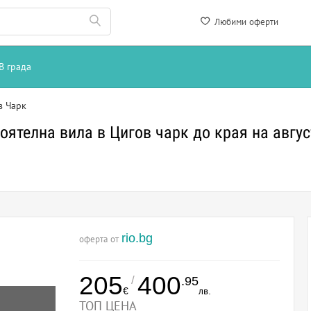
Любими оферти
В града
в Чарк
ятелна вила в Цигов чарк до края на авгус
rio.bg
оферта от
205
400
/
.95
€
лв.
ТОП ЦЕНА