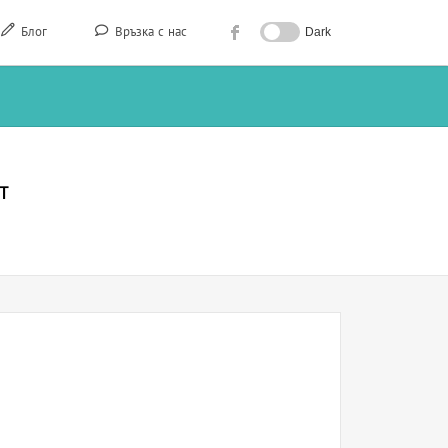
Блог
Връзка с нас
Dark
т