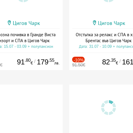
Цигов Чарк
Цигов Чарк
озна почивка в Гранде Виста
Отстъпка за релакс и СПА в 
изорт и СПА в Цигов Чарк
Брентас във Цигов Чарк
а: 15.07 - 03.09 + полупансион
Дата: 31.07 - 10.09 + полупанс
.80
.55
-10%
.35
91
179
82
16
/
/
€
лв.
€
0€
91.50€