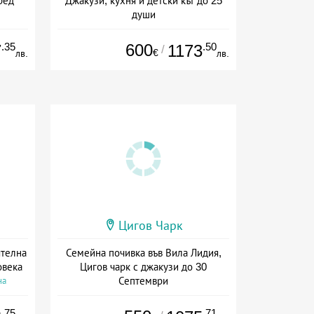
ред
Джакузи, кухня и детски кът до 25
души
а
+ без храна
.35
600
.50
7
1173
/
€
лв.
лв.
Цигов Чарк
ятелна
Семейна почивка във Вила Лидия,
овека
Цигов чарк с джакузи до 30
Септември
на
+ без храна
.75
.71