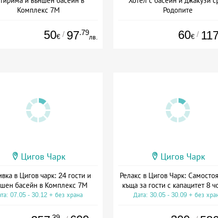
тирима и външен басейн в
Хотел с басейн и джакузи с
Комплекс 7М
Родопите
та: 06.07 - 30.09 + без храна
Дата: 22.07 - 31.10 + закуск
50
.79
60
97
11
/
/
€
€
лв.
Цигов Чарк
Цигов Чарк
вка в Цигов чарк: 24 гости и
Релакс в Цигов Чарк: Самосто
шен басейн в Комплекс 7М
къща за гости с капацитет 8 ч
та: 07.05 - 30.12 + без храна
Дата: 30.05 - 30.09 + без хра
.39