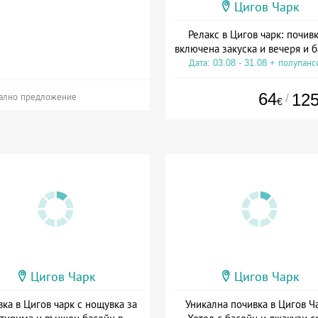
Цигов Чарк
Релакс в Цигов чарк: почивк
включена закуска и вечеря и 
Дата: 03.08 - 31.08 + полупанс
64
12
/
ално предложение
€
Цигов Чарк
Цигов Чарк
ка в Цигов чарк с нощувка за
Уникална почивка в Цигов Ч