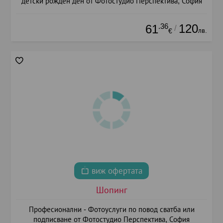
детски рожден ден от Фотостудио Перспектива, София
.36
120
61
/
лв.
€
виж офертата
Шопинг
Професионални - Фотоуслуги по повод сватба или
подписване от Фотостудио Перспектива, София