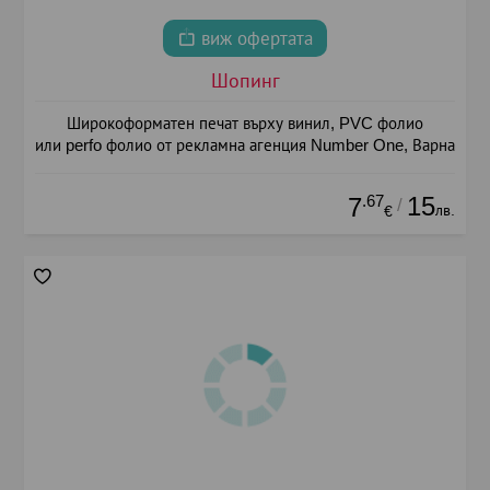
виж офертата
Шопинг
Широкоформатен печат върху винил, PVC фолио
или perfo фолио от рекламна агенция Number One, Варна
.67
15
7
/
лв.
€