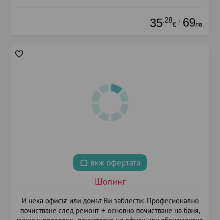
.28
69
35
/
лв.
€
виж офертата
Шопинг
И нека офисът или домът Ви заблести: Професионално
почистване след ремонт + основно почистване на баня,