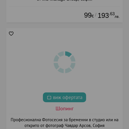
99
.63
193
/
€
лв.
виж офертата
Шопинг
Професионална Фотосесия за бременни в студио или на
открито от фотограф Чавдар Арсов, София