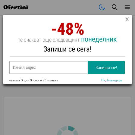
Почивки
Стоки
В града
Всички оферти
Ofertini
-48%
понеделник
те очакват още следващият
Запиши се сега!
Отпечатване на 50 бр. снимки в размер 10х15 от
Фотоцентър DIGITALICA, Варна
Запиши ме!
Оценка:
5
/
5
,
1
Глас(а)
остават
3 дни 9 часа и 23 минути
Не, благодаря