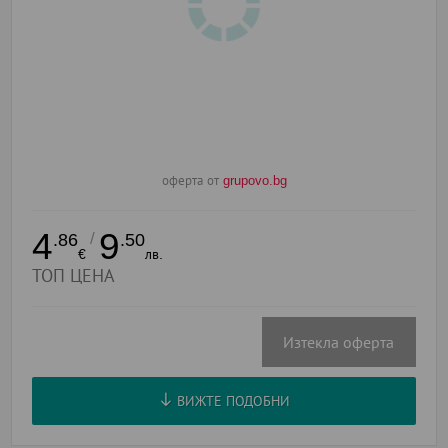
оферта от
grupovo.bg
4
9
/
.86
.50
€
лв.
ТОП ЦЕНА
Изтекла оферта
ВИЖТЕ ПОДОБНИ