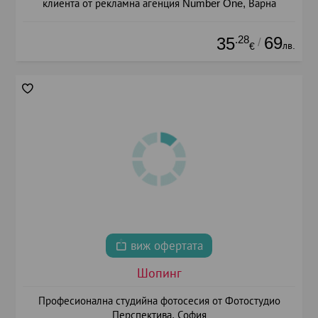
клиента от рекламна агенция Number One, Варна
.28
69
35
/
лв.
€
виж офертата
Шопинг
Професионална студийна фотосесия от Фотостудио
Перспектива, София