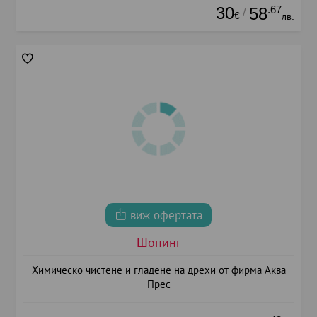
30
.67
58
/
€
лв.
виж офертата
Шопинг
Химическо чистене и гладене на дрехи от фирма Аква
Прес