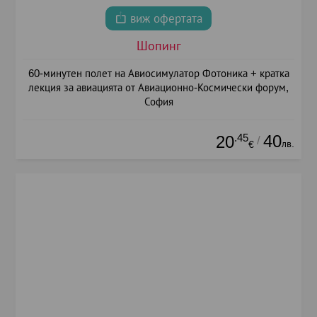
виж офертата
Шопинг
60-минутен полет на Авиосимулатор Фотоника + кратка
лекция за авиацията от Авиационно-Космически форум,
София
.45
40
20
/
лв.
€