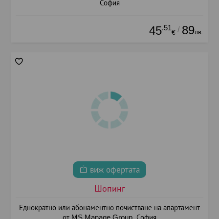
София
.51
89
45
/
лв.
€
виж офертата
Шопинг
Еднократно или абонаментно почистване на апартамент
от MS Manage Group, София