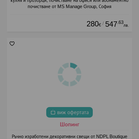
кухня и прозорци, почистване на офиси или абонаментно
почистване от MS Manage Group, София
280
.63
547
/
€
лв.
виж офертата
Шопинг
Ръчно изработени декоративни свещи от NDPL Boutique