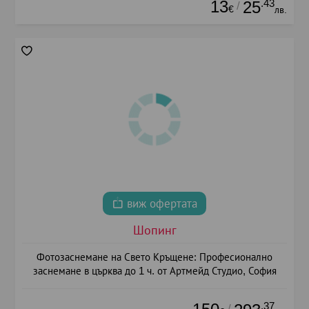
13
.43
25
/
€
лв.
виж офертата
Шопинг
Фотозаснемане на Свето Кръщене: Професионално
заснемане в църква до 1 ч. от Артмейд Студио, София
.37
/