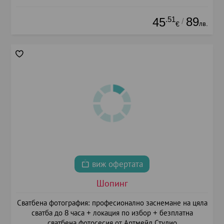
.51
89
45
/
лв.
€
виж офертата
Шопинг
Сватбена фотография: професионално заснемане на цяла
сватба до 8 часа + локация по избор + безплатна
сватбена фотосесия от Артмейд Студио