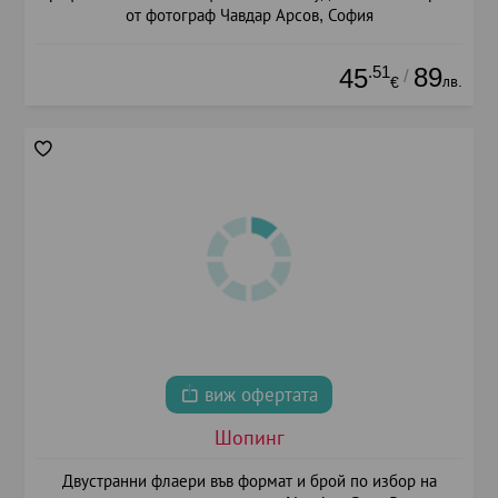
от фотограф Чавдар Арсов, София
.51
89
45
/
лв.
€
виж офертата
Шопинг
Двустранни флаери във формат и брой по избор на