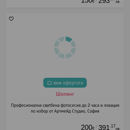
150
293
€
лв.
виж офертата
Шопинг
Професионална сватбена фотосесия до 2 часа и локация
по избор от Артмейд Студио, София
200
.17
391
/
€
лв.