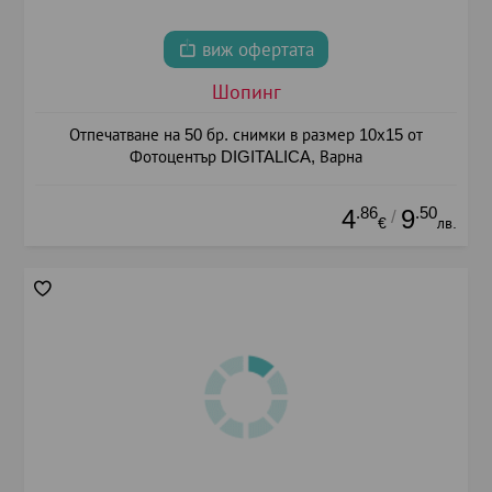
виж офертата
Шопинг
Отпечатване на 50 бр. снимки в размер 10х15 от
Фотоцентър DIGITALICA, Варна
.86
.50
4
9
/
€
лв.