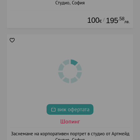
Студио, София
100
.58
195
/
€
лв.
виж офертата
Шопинг
Заснемане на корпоративен портрет в студио от Артмейд
Студио, София