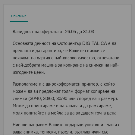
Описание
Валидност на офертата
от 26.05 до 31.03
Основната дейност на Фотоцентър DIGITALICA е да
предлага и да гарантира, че Вашите снимки се
появяват на хартия с най-високо качество, отпечатани
с най-добрата машина за копиране на снимки на най-
изгодните цени.
Разполагаме и с широкоформатен принтер, с който
можем да ви предложат голям формат копиране на
снимки (30/40; 30/60; 30/90 или според ваш размер).
Може да принтираме и на канава и да рамкираме,
моля попитайте на мейла за да ви дадем точна цена
Ние ще направим Вашите подаръци уникални - чаши с
ваша снимка, тениски, пъзели, възглавнички със