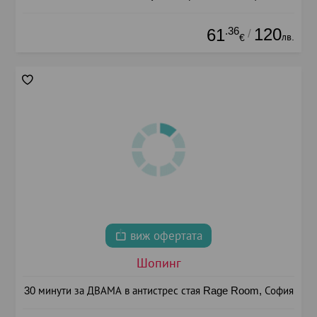
.36
120
61
/
лв.
€
виж офертата
Шопинг
30 минути за ДВАМА в антистрес стая Rage Room, София