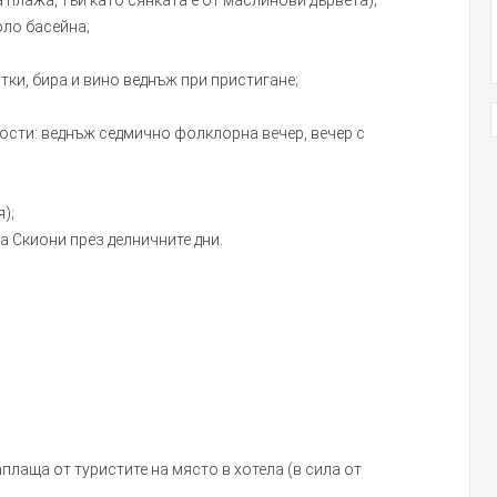
 плажа, тъй като сянката е от маслинови дървета);
оло басейна;
тки, бира и вино веднъж при пристигане;
ости: веднъж седмично фолклорна вечер, вечер с
);
а Скиони през делничните дни.
плаща от туристите на място в хотела (в сила от