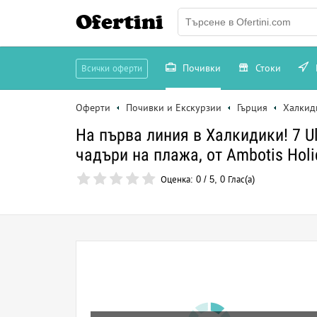
Ofertini
Почивки
Стоки
Всички оферти
Оферти
Почивки и Екскурзии
Гърция
Халкид
На първа линия в Халкидики! 7 Ult
чадъри на плажа, от Ambotis Holi
Оценка:
0
/
5
,
0
Глас(а)