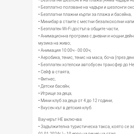
• Безплатни шезлонги на плажа (няма чадъри на
• Безплатно ползване на чадъри и шезлонги ок
• Безплатни плажни кърпи за плажа и басейна;
• Минибар в стаите с местни безалкохолни напи
• Безплатен Wi-Fi достъп в общите части;
• Анимационна програма с дневни и нощни дейн
музика на живо;
• Анимация 10:00ч - 00:00ч;
• Аеробика, тенис, тенис на маса, боча (през деня
• Безплатен хотелски автобусен трансфер до Не
• Сейф в стаята;
• Фитнес;
• Детски басейн;
• Игрище за деца;
• Мини клуб за деца от 4 до 12 години;
• Вкусен кът в детския клуб.
Ваучерът НЕ включва:
• Задължителна туристическа такса, която се за
01.01.2024г.) - 10 евро на вечер на стая;