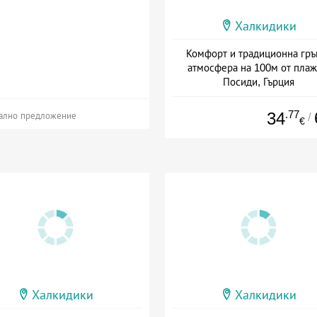
Халкидики
Комфорт и традиционна гръ
атмосфера на 100м от плаж
Посиди, Гърция
Дата: 02.09 - 01.10 + полупанс
.77
34
/
ално предложение
€
Халкидики
Халкидики