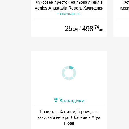
Луксозен престой на първа линия в
Хо
Xenios Anastasia Resort, Халкидики
изжи
+ полупансион
255
.74
498
/
€
лв.
Халкидики
Почивка в Ханиоти, Гърция, със
закуска и вечеря + басейн в Arya
Hotel
Дата: 01.09 - 30.09 + полупансион