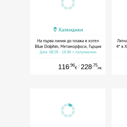
Халкидики
На първа линия до плажа в хотел
Лятна
Blue Dolphin, Метаморфоси, Гърция
4* в 
Дата: 08.05 - 19.09 + полупансион
.96
.75
116
228
/
€
лв.