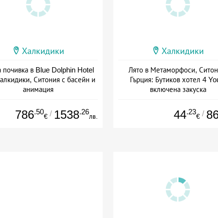
Халкидики
Халкидики
 почивка в Blue Dolphin Hotel
Лято в Метаморфоси, Ситон
Халкидики, Ситония с басейн и
Гърция: Бутиков хотел 4 Yo
анимация
включена закуска
+ полупансион
Дата: 08.05 - 30.09 + закуск
.50
.26
.23
786
1538
44
8
/
/
€
лв.
€