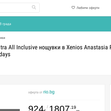
Любими оферти
В града
ики
ra All Inclusive нощувки в Xenios Anastasia 
days
rio.bg
оферта от
924
1807
/
.19
€
лв.