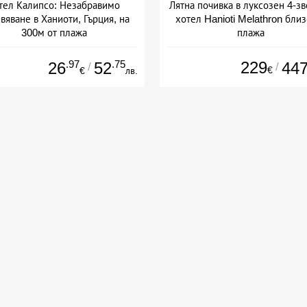
тел Калипсо: Незабравимо
Лятна почивка в луксозен 4-з
вяване в Ханиоти, Гърция, на
хотел Hanioti Melathron близ
300м от плажа
плажа
Дата: 17.08 - 30.09 + закуска
+ закуска
.97
.75
229
26
52
44
/
/
€
€
лв.