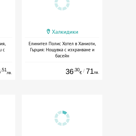
Халкидики
ия,
Елинител Полис Хотел в Ханиоти,
u с
Гърция: Нощувка с изхранване и
басейн
а
Дата: 25.07 - 04.10 + полупансион
.51
.30
71
6
36
/
лв.
лв.
€