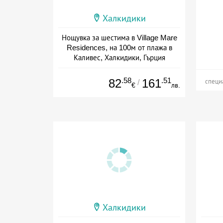
Халкидики
Нощувка за шестима в Village Mare
Residences, на 100м от плажа в
Каливес, Халкидики, Гърция
Дата: 01.08 - 10.10 + без храна
.58
.51
82
161
/
специ
€
лв.
Халкидики