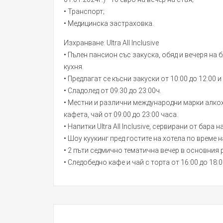
• Транспорт;
• Медицинска застраховка.
Изхранване: Ultra All Inclusive
• Пълен пансион със закуска, обяд и вечеря н
кухня.
• Предлагат се късни закуски от 10:00 до 12:00 и 
• Сладолед от 09:30 до 23:00ч.
• Местни и различни международни марки алкох
кафета, чай от 09:00 до 23:00 часа.
• Напитки Ultra All Inclusive, сервирани от бара н
• Шоу куукинг пред гостите на хотела по време н
• 2 пъти седмично тематична вечер в основния 
• Следобедно кафе и чай с торта от 16:00 до 18:0