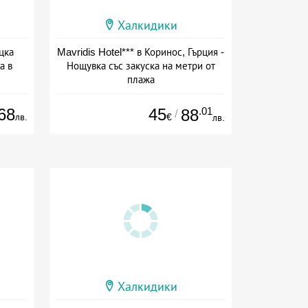
Халкидики
цка
Mavridis Hotel*** в Коринос, Гърция -
а в
Нощувка със закуска на метри от
плажа
ион
Дата: 14.07 - 30.09 + закуска
68
45
.01
88
/
лв.
€
лв.
Халкидики