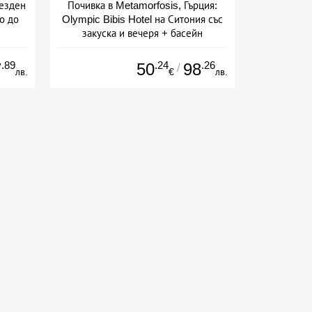
везден
Почивка в Metamorfosis, Гърция:
о до
Olympic Bibis Hotel на Ситония със
закуска и вечеря + басейн
Дата: 05.09 - 30.09 + полупансион
.89
.24
.26
7
50
98
/
лв.
€
лв.