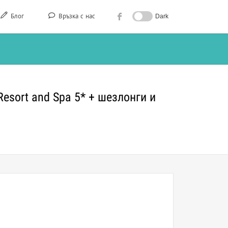
Блог
Връзка с нас
Dark
Resort and Spa 5* + шезлонги и