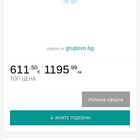
grupovo.bg
оферта от
611
1195
/
.50
.99
€
лв.
ТОП ЦЕНА
Изтекла оферта
ВИЖТЕ ПОДОБНИ