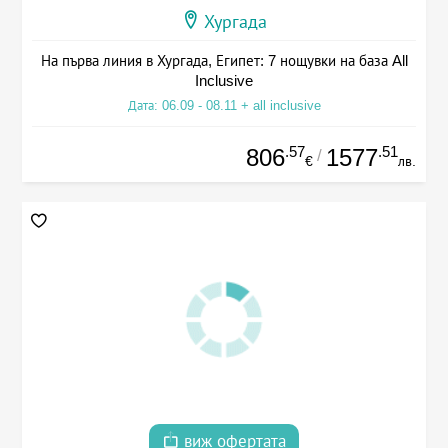
Хургада
На първа линия в Хургада, Египет: 7 нощувки на база All
Inclusive
Дата: 06.09 - 08.11 + all inclusive
.57
.51
806
1577
/
€
лв.
виж офертата