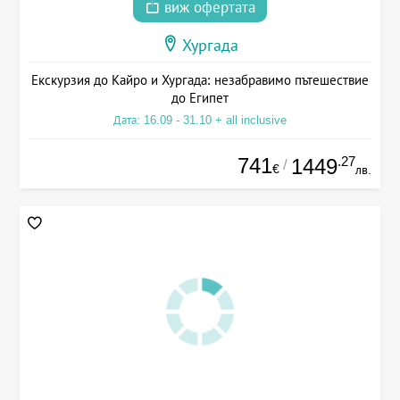
виж офертата
Хургада
Екскурзия до Кайро и Хургада: незабравимо пътешествие
до Египет
Дата: 16.09 - 31.10 + all inclusive
741
.27
1449
/
€
лв.