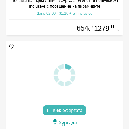
Почивка на първа линия в Хургада, Египет: 6 нощувки All
Inclusive с посещение на пирамидите
Дата: 02.09 - 31.10 + all inclusive
654
.11
1279
/
€
лв.
виж офертата
Хургада