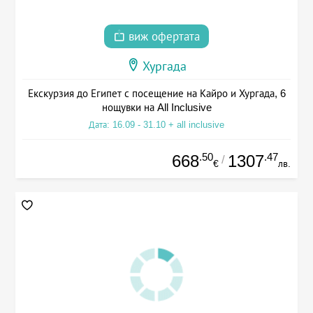
виж офертата
Хургада
Екскурзия до Египет с посещение на Кайро и Хургада, 6
нощувки на All Inclusive
Дата: 16.09 - 31.10 + all inclusive
.50
.47
668
1307
/
€
лв.