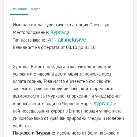
Описание
Карта
Име на хотела:
Туристическа агенция Онекс Тур
Хургада
Местоположение:
AI - all inclusive
Тип настаняване:
Валидност на офертата
от 03.10 до 31.10
Хургада, Египет, предлага изключителни плажни
условия и е идеална дестинация за почивка през
цялата година. Това място е известно със своите
зашеметяващи коралови рифове, който предлагат
възможности за гмуркане, сноркелинг и уиндсърфинг
Хургада
в тюркоазените води на Червено море.
е
най-посещаваният курорт в Египет поради уникалната
си комбинация от красиви природни гледки и модерни
удобства.
Плажове и Гмуркане:
Изобилието от бели плажове и