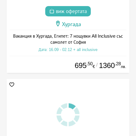
виж офертата
Хургада
Ваканция в Хургада, Египет: 7 нощувки All Inclusive със
самолет от София
Дата: 16.09 - 02.12 + all inclusive
.50
.28
695
1360
/
€
лв.