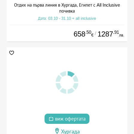
Отдих на първа линия в Хургада, Египет с All Inclusive
почивка
Дата: 03.10 - 31.10 + all inclusive
.50
.91
658
1287
/
€
лв.
виж офертата
Хургада