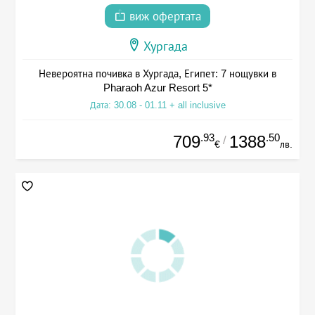
виж офертата
Хургада
Невероятна почивка в Хургада, Египет: 7 нощувки в
Pharaoh Azur Resort 5*
Дата: 30.08 - 01.11 + all inclusive
.93
.50
709
1388
/
€
лв.