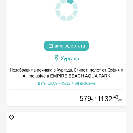
виж офертата
Хургада
Незабравима почивка в Хургада, Египет: полет от София и
All Inclusive в EMPIRE BEACH AQUA PARK
Дата: 16.09 - 05.12 + all inclusive
579
.43
1132
/
€
лв.