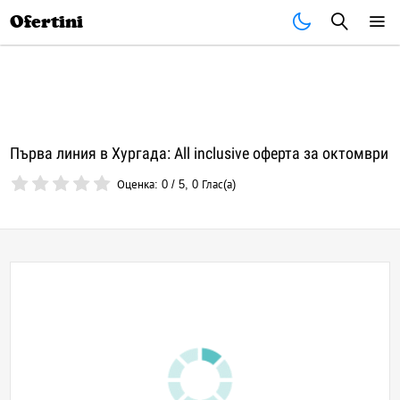
Почивки
Стоки
В града
Всички оферти
Ofertini
Първа линия в Хургада: All inclusive оферта за октомври
Оценка:
0
/
5
,
0
Глас(а)