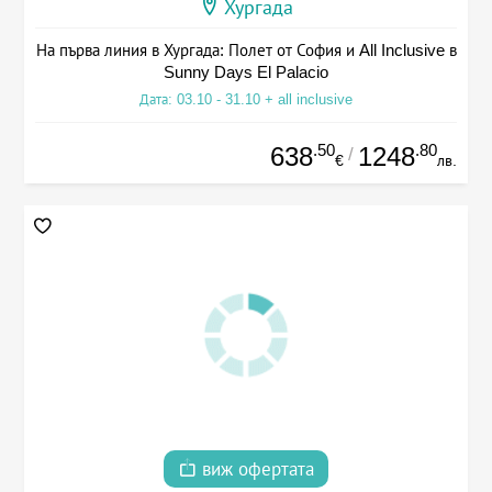
Хургада
На първа линия в Хургада: Полет от София и All Inclusive в
Sunny Days El Palacio
Дата: 03.10 - 31.10 + all inclusive
.50
.80
638
1248
/
€
лв.
виж офертата