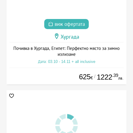
виж офертата
Хургада
Почивка в Хургада, Египет: Перфектно място за зимно
излизане
Дата: 03.10 - 14.11 + all inclusive
625
.39
1222
/
€
лв.