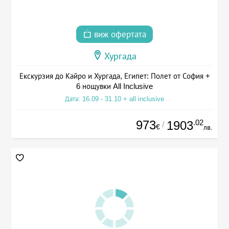
виж офертата
Хургада
Екскурзия до Кайро и Хургада, Египет: Полет от София +
6 нощувки All Inclusive
Дата: 16.09 - 31.10 + all inclusive
973
.02
1903
/
€
лв.