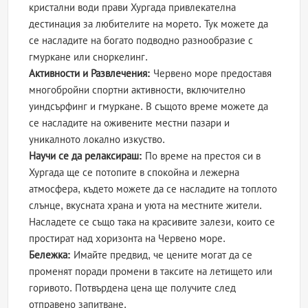
кристални води прави Хургада привлекателна
дестинация за любителите на морето. Тук можете да
се насладите на богато подводно разнообразие с
гмуркане или сноркелинг.
Активности и Развлечения:
Червено море предоставя
многобройни спортни активности, включително
уиндсърфинг и гмуркане. В същото време можете да
се насладите на оживените местни пазари и
уникалното локално изкуство.
Научи се да релаксираш:
По време на престоя си в
Хургада ще се потопите в спокойна и лежерна
атмосфера, където можете да се насладите на топлото
слънце, вкусната храна и уюта на местните жители.
Насладете се също така на красивите залези, които се
простират над хоризонта на Червено море.
Бележка:
Имайте предвид, че цените могат да се
променят поради промени в таксите на летището или
горивото. Потвърдена цена ще получите след
отправено запитване.