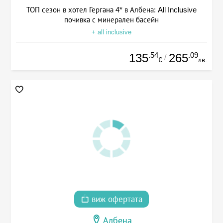
ТОП сезон в хотел Гергана 4* в Албена: All Inclusive
почивка с минерален басейн
+ all inclusive
.54
.09
135
265
/
€
лв.
виж офертата
Албена