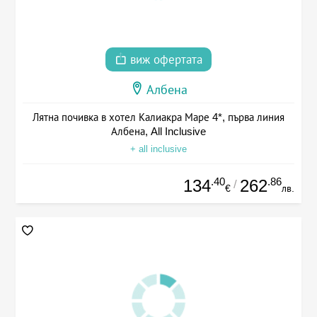
виж офертата
Албена
Лятна почивка в хотел Калиакра Маре 4*, първа линия
Албена, All Inclusive
+ all inclusive
.40
.86
134
262
/
€
лв.