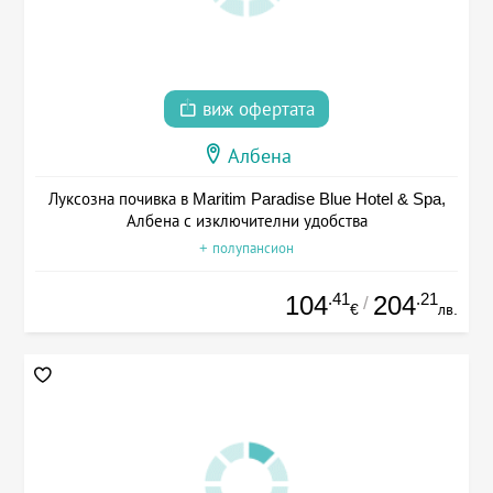
виж офертата
Албена
Луксозна почивка в Maritim Paradise Blue Hotel & Spa,
Албена с изключителни удобства
+ полупансион
.41
.21
104
204
/
€
лв.