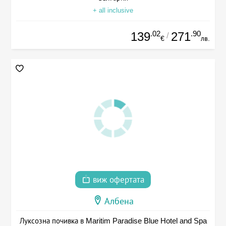
+ all inclusive
.02
.90
139
271
/
€
лв.
виж офертата
Албена
Луксозна почивка в Maritim Paradise Blue Hotel and Spa