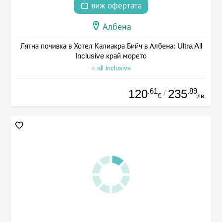
виж офертата
Албена
Лятна почивка в Хотел Калиакра Бийч в Албена: Ultra All
Inclusive край морето
+ all inclusive
.61
.89
120
235
/
€
лв.