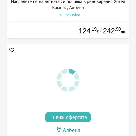
Насладете се на лятната си почивка в реновирания Хотел
Компас, Албена
+ all inclusive
.19
.90
124
242
/
€
лв.
виж офертата
Албена