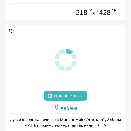
.91
.15
218
428
/
€
лв.
виж офертата
Албена
Луксозна лятна почивка в Maritim Hotel Amelia 5*, Албена
- All Inclusive с минерални басейни и СПА