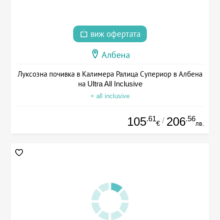
виж офертата
Албена
Луксозна почивка в Калимера Ралица Супериор в Албена
на Ultra All Inclusive
+ all inclusive
.61
.56
105
206
/
€
лв.