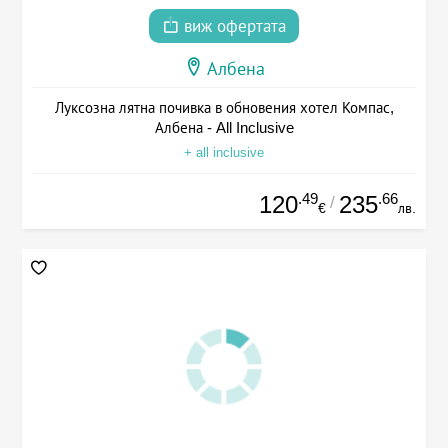
виж офертата
Албена
Луксозна лятна почивка в обновения хотел Компас,
Албена - All Inclusive
+ all inclusive
.49
.66
120
235
/
€
лв.