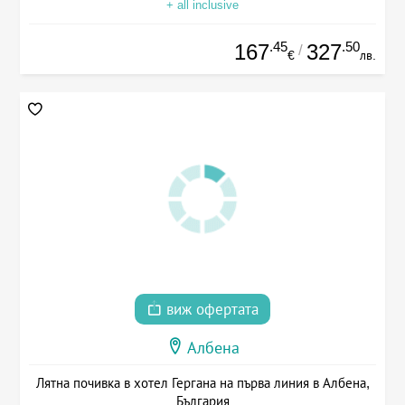
+ all inclusive
.45
.50
167
327
/
€
лв.
виж офертата
Албена
Лятна почивка в хотел Гергана на първа линия в Албена,
България