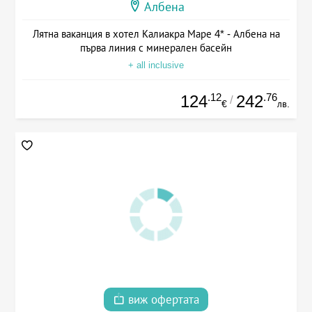
Албена
Лятна ваканция в хотел Калиакра Маре 4* - Албена на
първа линия с минерален басейн
+ all inclusive
.12
.76
124
242
/
€
лв.
виж офертата