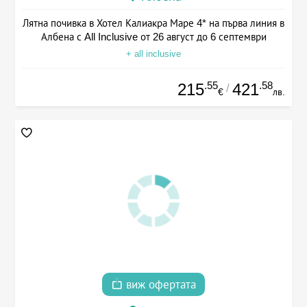
Лятна почивка в Хотел Калиакра Маре 4* на първа линия в
Албена с All Inclusive от 26 август до 6 септември
+ all inclusive
.55
.58
215
421
/
€
лв.
виж офертата