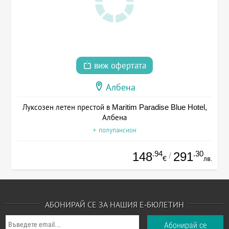
виж офертата
Албена
Луксозен летен престой в Maritim Paradise Blue Hotel,
Албена
+ полупансион
.94
.30
148
291
/
€
лв.
АБОНИРАЙ СЕ ЗА НАШИЯ Е-БЮЛЕТИН