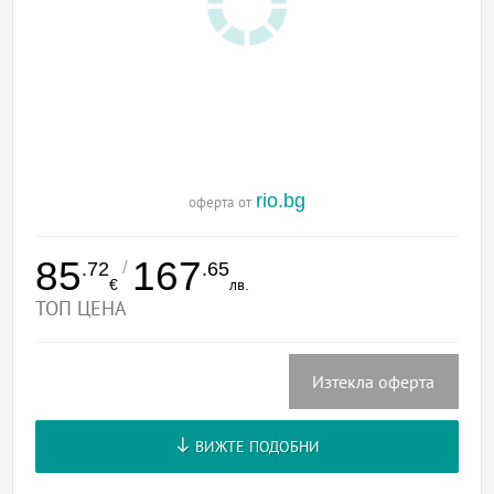
rio.bg
оферта от
85
167
/
.72
.65
€
лв.
ТОП ЦЕНА
Изтекла оферта
ВИЖТЕ ПОДОБНИ