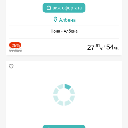
виж офертата
Албена
Нона - Албена
-25%
.61
54
27
/
лв.
€
37.02€