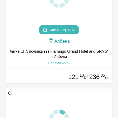
виж офертата
Албена
Лятна СПА почивка във Flamingo Grand Hotel and SPA 5*
в Албена
+ полупансион
.10
.85
121
236
/
€
лв.