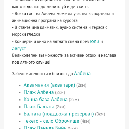
както и достъп до мини клуб и детски кът
- Всеки гост на Албена може да участва в спортната и
анимационна програма на курорта
- В стаите има климатик, аудио система и тераса с
морски гледки
юли
- Концерти и кино на лятната сцена през
и
август
Великолепни възможности за активен отдих и наслада
под лятното слънце!
Албена
Забележителности в близост до
Аквамания (аквапарк)
(2км)
Плаж Албена
(2км)
Конна база Албена
(2км)
Плаж Балтата
(3км)
Балтата (поддържан резерват)
(3км)
Текето - село Оброчище
(4км)
Плаж Ванила Бийч
(5км)