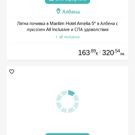
Албена
Лятна почивка в Maritim Hotel Amelia 5* в Албена с
луксозен All Inclusive и СПА удоволствия
+ all inclusive
.89
.54
163
320
/
€
лв.