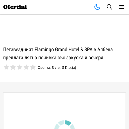
Почивки
Стоки
В града
Всички оферти
Ofertini
Петзвездният Flamingo Grand Hotel & SPA в Албена
предлага лятна почивка със закуска и вечеря
Оценка:
0
/
5
,
0
Глас(а)