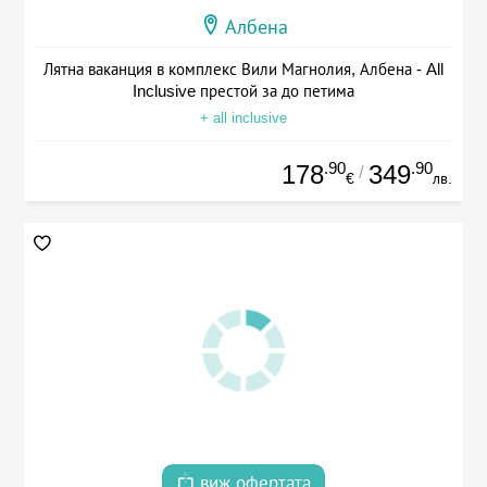
Албена
Лятна ваканция в комплекс Вили Магнолия, Албена - All
Inclusive престой за до петима
+ all inclusive
.90
.90
178
349
/
€
лв.
виж офертата