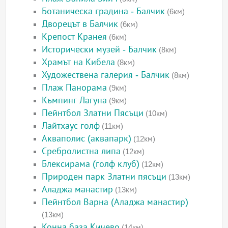
Ботаническа градина - Балчик
(6км)
Дворецът в Балчик
(6км)
Крепост Кранея
(6км)
Исторически музей - Балчик
(8км)
Храмът на Кибела
(8км)
Художествена галерия - Балчик
(8км)
Плаж Панорама
(9км)
Къмпинг Лагуна
(9км)
Пейнтбол Златни Пясъци
(10км)
Лайтхаус голф
(11км)
Акваполис (аквапарк)
(12км)
Сребролистна липа
(12км)
Блексирама (голф клуб)
(12км)
Природен парк Златни пясъци
(13км)
Аладжа манастир
(13км)
Пейнтбол Варна (Аладжа манастир)
(13км)
Конна база Кичево
(14км)