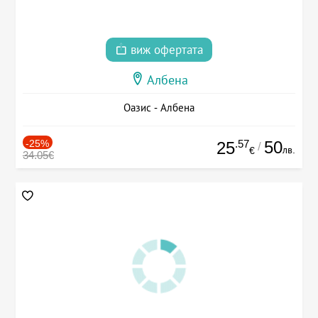
виж офертата
Албена
Оазис - Албена
-25%
.57
50
25
/
лв.
€
34.05€