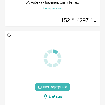
5*, Албена - Басейни, Спа и Релакс
+ полупансион
.31
.89
152
297
/
€
лв.
виж офертата
Албена