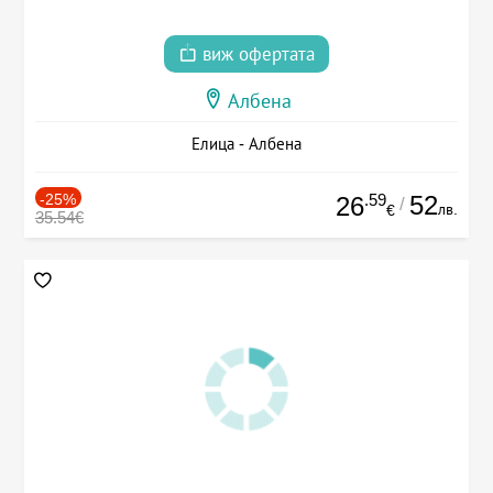
виж офертата
Албена
Елица - Албена
-25%
.59
52
26
/
лв.
€
35.54€