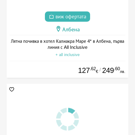
виж офертата
Албена
Лятна почивка в хотел Калиакра Маре 4* в Албена, първа
линия с All Inclusive
+ all inclusive
.62
.60
127
249
/
€
лв.