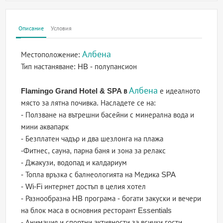
Описание
Условия
Албена
Местоположение:
Тип настаняване:
HB - полупансион
Албена
Flamingo Grand Hotel & SPA в
е идеалното
място за лятна почивка. Насладете се на:
- Ползване на вътрешни басейни с минерална вода и
мини аквапарк
- Безплатен чадър и два шезлонга на плажа
-Фитнес, сауна, парна баня и зона за релакс
- Джакузи, водопад и калдариум
- Топла връзка с балнеологията на Медика SPA
- Wi-Fi интернет достъп в целия хотел
- Разнообразна HB програма - богати закуски и вечери
на блок маса в основния ресторант Essentials
- Анимация и спортни активности за всички гости,