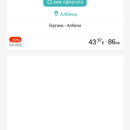
виж офертата
Албена
Гергана - Албена
-20%
.97
86
43
/
лв.
€
54.66€