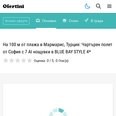
Ofertini
Почивки
Стоки
В града
Всички оферти
На 100 м от плажа в Мармарис, Турция: Чартърен полет
от София с 7 AI нощувки в BLUE BAY STYLE 4*
Оценка:
0
/
5
,
0
Глас(а)