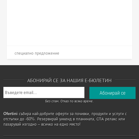
специално предложение
АБОНИРАЙ СЕ ЗА НАШИЯ Е-БЮЛЕТИН
Без спам. Отказ по всяко време.
Ofertini
събира най-добрите оферти за почивки, продукти и услуги с
отстъпки до -60%. Резервирай уикенд в планината, СПА релакс или
пазарувай изгодно – всичко на едно място!