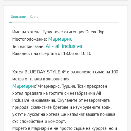
Описание
Карта
Име на хотела:
Туристическа агенция Онекс Тур
Мармарис
Местоположение:
AI - all inclusive
Тип настаняване:
Валидност на офертата
от 13.06 до 10.10
Хотел BLUE BAY STYLE 4* е разположен само на 100
метра от плажа в живописния
Мармари
с">Мармарис, Турция. Този прекрасен
хотел предлага на гостите си незабравими All
Inclusive изживявания. Окупаните от невероятната
природа, скалистите брегове и изумрудените води,
уютът и луксът на хотела ще изпълнят вашата почивка
със спокойствие и комфорт.
Морето в Мармари е не просто сърце на курорта, но и