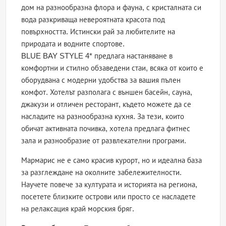
дом на разнообразна флора и фауна, с кристалната си
вода разкриваща невероятната красота под
повърхността. Истински рай за любителите на
природата и водните спортове.
BLUE BAY STYLE 4* предлага настаняване в
комфортни и стилно обзаведени стаи, всяка от които е
оборудвана с модерни удобства за вашия пълен
комфот. Хотелът разполага с външен басейн, сауна,
джакузи и отличен ресторант, където можете да се
насладите на разнообразна кухня. За тези, които
обичат активната почивка, хотела предлага фитнес
зала и разнообразие от развлекателни програми.
Мармарис не е само красив курорт, но и идеална база
за разглеждане на околните забележителности.
Научете повече за културата и историята на региона,
посетете близките острови или просто се насладете
на релаксация край морския бряг.